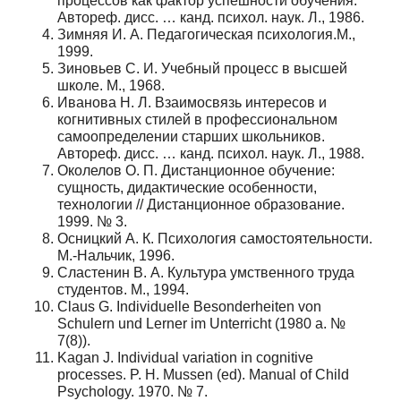
процессов как фактор успешности обучения.
Автореф. дисс. … канд. психол. наук. Л., 1986.
Зимняя И. А. Педагогическая психология.М.,
1999.
Зиновьев С. И. Учебный процесс в высшей
школе. М., 1968.
Иванова Н. Л. Взаимосвязь интересов и
когнитивных стилей в профессиональном
самоопределении старших школьников.
Автореф. дисс. … канд. психол. наук. Л., 1988.
Околелов О. П. Дистанционное обучение:
сущность, дидактические особенности,
технологии // Дистанционное образование.
1999. № 3.
Осницкий А. К. Психология самостоятельности.
М.-Нальчик, 1996.
Сластенин В. А. Культура умственного труда
студентов. М., 1994.
Claus G. Individuelle Besonderheiten von
Schulern und Lerner im Unterricht (1980 a. №
7(8)).
Kagan J. Individual variation in cognitive
processes. P. H. Mussen (ed). Manual of Child
Psychology. 1970. № 7.