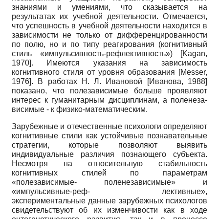
знаниями и умениями, что сказывается на
результатах их учебной деятельности. Отмечается,
что успешность в учебной деятельности находится в
зависимости не только от дифференцированности
по полю, но и по типу реагирования (когнитивный
стиль «импульсивность-рефлективность»)
[
Kagan,
1970
]
. Имеются указания на зависимость
когнитивного стиля от уровня образования
[
Messer,
1976
]
. В работах Н. Л. Ивановой
[
Иванова, 1988
]
показано, что полезависимые больше проявляют
интерес к гуманитарным дисциплинам, а поленеза­
висимые - к физико-математическим.
Зарубежные и отечественные психологи определяют
когнитивные стили как устойчивые познавательные
стратегии, которые позволяют выявить
индивидуальные различия познающего субъекта.
Несмотря на относительную стабильность
когнитивных стилей по параметрам
«полезависимые- поленезависимые» и
«импульсивные-реф- лективные»,
экспериментальные данные зарубежных психологов
свидетельствуют об их изменчивости как в ходе