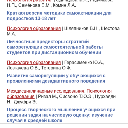
Н.П., Семёнова Е.М., Комин Л.А.
Краткая версия методики самоактивации для
подростков 13-18 лет
Психология образования
|
Шляпников В.Н., Шестова
М.А.
Личностные предикторы стратегий
саморегуляции самостоятельной работы
студентов при дистанционном обучении
Психология образования
|
Герасименко Ю.А.,
Лозгачева О.В., Тетерина О.Ф.
Развитие саморегуляции у обучающихся с
проявлениями дезадаптивного поведения
Междисциплинарные исследования
,
Психология
образования
|
Ризал М., Сисвоно Т.Ю.Э., Нурхаяди
Н., Джуфри Э.
Процесс творческого мышления учащихся при
решении задач на числовую оценку: изучение
случая в средней школе