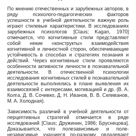
По мнению отечественных и зарубежных авторов, в
ряду психолого-педагогических факторов
успешности в учебной деятельности важную роль
играют стилевые характеристики. В исследованиях
зарубежных психологов
[
Claus
;
Kagan, 1970
]
отмечается, что когнитивные стили представляют
собой некие «конструкты» взаимодействия
когнитивной и личностной сторон, обеспечивающие
устойчивость в способах и стратегиях познания и
действий. Через когнитивные стили проявляются
особенности активности личности в познавательной
деятельности. В отечественной психологии
исследования когнитивных стилей в познавательной
деятельности выполнялись в плане выявления их
взаимосвязей с интересами, мотивацией и др. (В. А.
Колга, Д. В. Сочивко, Д. Н. Иванов, В. В. Селиванов,
М. А. Холодная).
Зависимость различий в учебной деятельности от
перцептивных стратегий отмечается в ряде
исследований
[
Claus
;
Дружинин, 1986
;
Бруснецова
]
.
Доказывается, что полезависимые и поле­
независимые учащиеся по-разному овладевают