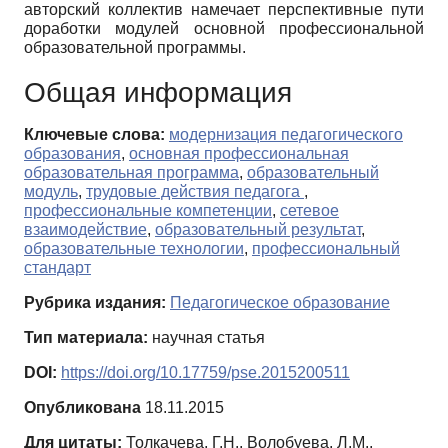
авторский коллектив намечает перспективные пути
доработки модулей основной профессиональной
образовательной программы.
Общая информация
Ключевые слова:
модернизация педагогического
образования
,
основная профессиональная
образовательная программа
,
образовательный
модуль
,
трудовые действия педагога
,
профессиональные компетенции
,
сетевое
взаимодействие
,
образовательный результат
,
образовательные технологии
,
профессиональный
стандарт
Рубрика издания:
Педагогическое образование
Тип материала:
научная статья
DOI:
https://doi.org/10.17759/pse.2015200511
Опубликована
18.11.2015
Для цитаты:
Толкачева, Г.Н., Волобуева, Л.М.,