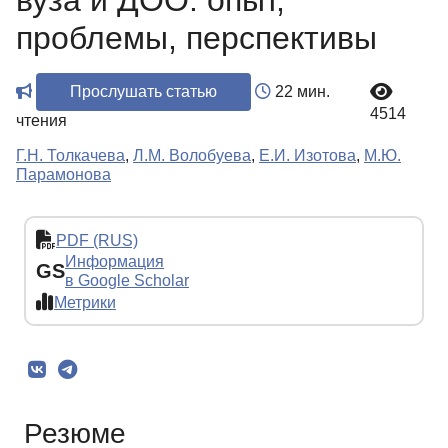
вуза и ДОО: опыт,
проблемы, перспективы
Прослушать статью
22 мин.
4514
чтения
Г.Н. Толкачева
,
Л.М. Волобуева
,
Е.И. Изотова
,
М.Ю.
Парамонова
PDF (RUS)
Информация
GS
в Google Scholar
Метрики
Резюме