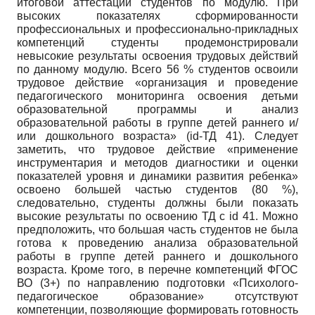
итоговой аттестации студентов по модулю. При
высоких показателях сформированности
профессиональных и профессионально-прикладных
компетенций студенты продемонстрировали
невысокие результаты освоения трудовых действий
по данному модулю. Всего 56 % студентов освоили
трудовое действие «организация и проведение
педагогического мониторинга освоения детьми
образовательной программы и анализ
образовательной работы в группе детей раннего и/
или дошкольного возраста» (
id
-ТД 41). Следует
заметить, что трудовое действие «применение
инструментария и методов диагностики и оценки
показателей уровня и динамики развития ребенка»
освоено большей частью студентов (80 %),
следовательно, студенты должны были показать
высокие результаты по освоению ТД с
id
41. Можно
предположить, что большая часть студентов не была
готова к проведению анализа образовательной
работы в группе детей раннего и дошкольного
возраста. Кроме того, в перечне компетен­ций ФГОС
ВО (3+) по направлению подготовки «Психолого-
педагогическое образование» отсутствуют
компетенции, позволяющие формировать готовность