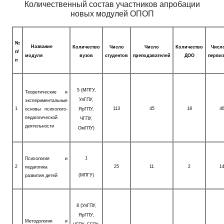
Количественный состав участников апробации
новых модулей ОПОП
№
Название
Количество
Число
Число
Количество
Число
п/
модуля
вузов
студентов
преподавателей
ДОО
перви
п
5 (МПГУ,
Теоретические и
УлГПУ,
экспериментальные
1
113
45
18
4
основы психолого­
ЯрГПУ,
педагогической
ЧГПУ,
деятельности
ОмГПУ)
1
Психология и
2
25
11
2
1
педагогика
(МПГУ)
развития детей
8 (УлГПУ,
ЯрГПУ,
Методология и