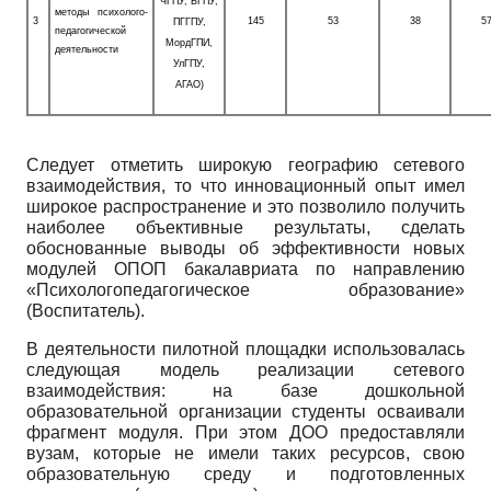
ЧГПУ, БГПУ,
методы психолого­
3
145
53
38
5
ПГГПУ,
педагогической
МордГПИ,
деятельности
УлГПУ,
АГАО)
Следует отметить широкую географию сетевого
взаимодействия, то что инновационный опыт имел
широкое распространение и это позволило получить
наиболее объективные результаты, сделать
обоснованные выводы об эффективности новых
модулей ОПОП бакалавриата по направлению
«Психолого­педагогическое образование»
(Воспитатель).
В деятельности пилотной площадки использовалась
следующая модель реализации сетевого
взаимодействия: на базе дошкольной
образовательной организации студенты осваивали
фрагмент модуля. При этом ДОО предоставляли
вузам, которые не имели таких ресурсов, свою
образовательную среду и подготовленных