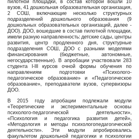
пилотной площадки, в состав которой вошли 10
вузов, 41 дошкольная образовательная организация,
2 СОШ, включающие несколько структурных
подразделений дошкольного образования (9
дошкольных образовательных организаций, далее -
ДОО). ДОО, вошедшие в состав пилотной площадки,
имели разную направленность: детские сады, центры
развития, центр продленного дня, структурные
подразделения СОШ, ДОО с разными моделями
финансирования (бюджетные, автономные,
негосударственные). В апробации участвовали 283
студента
I
-
III
курсов очной формы обучения по
направлениям подготовки «Психолого-
педагогическое образование» и «Педагогическое
образование», преподаватели вузов, супервизоры
ДОО.
В 2015 году апробации подлежали модули
«Теоретические и экспериментальные основы
психолого-педагогической деятельности»,
«Психология и педагогика развития детей»,
«Методология и методы психолого­педагогической
деятельности». Эти модули апробировались
факультетом дошкольной педагогики и психологии