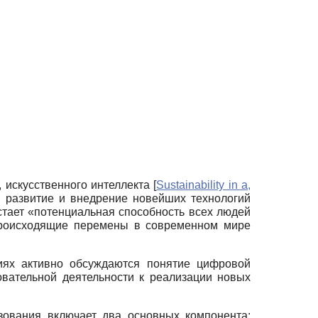
 искусственного интеллекта
[
Sustainability in a,
м развитие и внедрение новейших технологий
стает «потенциальная способность всех людей
 происходящие перемены в современном мире
иях активно обсуждаются понятие цифровой
овательной деятельности к реализации новых
зования включает два основных компонента: