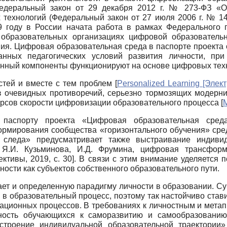
Федеральный закон от 29 декабря 2012 г. № 273-ФЗ «
х технологий (Федеральный закон от 27 июля 2006 г. № 
9 году в России начата работа в рамках Федерального 
образовательных организациях цифровой образователь
я. Цифровая образовательная среда в паспорте проекта о
анных педагогических условий развития личности, при
онный компоненты функционируют на основе цифровых тех
стей и вместе с тем проблем
[
Personalized Learning [Элек
з очевидных противоречий, серьезно тормозящих модерни
рсов скорости цифровизации образовательного процесса
[
о паспорту проекта «Цифровая образовательная сре
ормирования сообщества «горизонтального обучения» сред
 следа» предусматривает также выстраивание индивид
 Я.И. Кузьминова, И.Д. Фрумина, цифровая трансфор
ективы, 2019
, с. 30]
. В связи с этим внимание уделяется
ьности как субъектов собственного образовательного пути.
т и определенную парадигму личности в образовании. Суб
 образовательный процесс, поэтому так настойчиво стави
изационных процессов. В требованиях к личностным и мет
ность обучающихся к саморазвитию и самообразовани
строение индивидуальной образовательной траектории