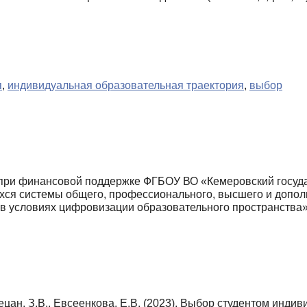
я
,
индивидуальная образовательная траектория
,
выбор
ри финансовой поддержке ФГБОУ ВО «Кемеровский государ
ся системы общего, профессионального, высшего и допол
в условиях цифровизации образовательного пространства»
рецан, З.В., Евсеенкова, Е.В. (2023). Выбор студентом инд