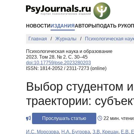
Перейти к основному содержанию
НОВОСТИ
ИЗДАНИЯ
АВТОРЫ
ПОДАТЬ РУКО
Главная
Журналы
Психологическая нау
Психологическая наука и образование
2023. Том 28. № 2. С. 30–45
doi:10.17759/pse.2023280203
ISSN: 1814-2052 / 2311-7273 (online)
Выбор студентом и
траектории: субъек
Прослушать статью
22 мин. чтени
И.С. Морозова
,
Н.А. Бугрова
,
З.В. Крецан
,
Е.В. 