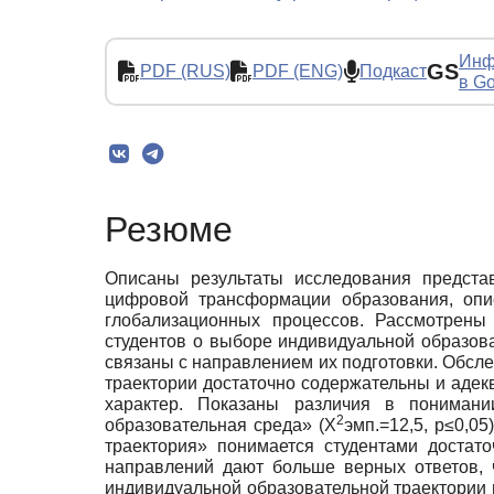
Инф
GS
PDF (RUS)
PDF (ENG)
Подкаст
в Go
Резюме
Описаны результаты исследования предста
цифровой трансформации образования, опи
глобализационных процессов. Рассмотрены
студентов о выборе индивидуальной образов
связаны с направлением их подготовки. Обсле
траектории достаточно содержательны и адек
характер. Показаны различия в понимани
2
образовательная среда» (Х
эмп.=12,5, p≤0,0
траектория» понимается студентами достат
направлений дают больше верных ответов, 
индивидуальной образовательной траектории 