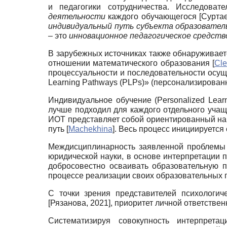
и педагогики сотрудничества. Исследова
деятельности
каждого обучающегося
[
Суртае
индивидуальный путь субъекта образовате
– это
инновационное педагогическое средст
В зарубежных источниках также обнаруживается
отношении математического образования
[
Cle
процессуальности и последовательности осу
Learning Pathways (PLPs)» (персонализирован
Индивидуальное обучение (Personalized Lear
лучше подходил для каждого отдельного уча
ИОТ представляет собой ориентированный на 
путь
[
Machekhina
]
. Весь процесс инициируетс
Междисциплинарность заявленной проблемы 
юридической науки, в основе интерпретации
добросовестно осваивать образовательную
процессе реализации своих образовательных
С точки зрения представителей психологич
[
Рязанова, 2021
]
, приоритет личной ответстве
Систематизируя совокупность интерпрета