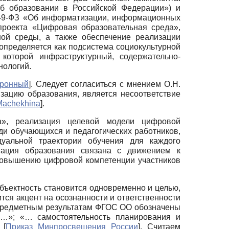
Об образовании в Российской Федерации») и
149-ФЗ «Об информатизации, информационных
проекта «Цифровая образовательная среда»,
ной среды, а также обеспечение реализации
пределяется как подсистема социокультурной
 которой инфраструктурный, содержательно-
нологий.
тронный
]
. Следует согласиться с мнением О.Н.
зацию образования, является несоответствие
Machekhina
]
.
да», реализация целевой модели цифровой
и обучающихся и педагогических работников,
уальной траектории обучения для каждого
мация образования связана с движением к
 повышению цифровой компетенции участников
ъектность становится одновременно и целью,
тся акцент на осознанности и ответственности
апредметным результатам ФГОС ОО обозначены
ю…»; «… самостоятельность планирования и
»
[
Приказ Минпросвещения России
]
. Считаем