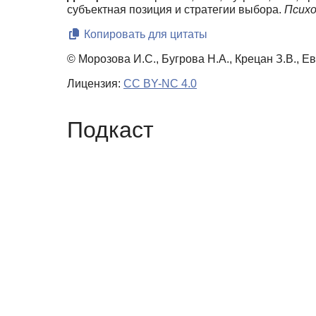
субъектная позиция и стратегии выбора.
Психо
Копировать для цитаты
© Морозова И.С., Бугрова Н.А., Крецан З.В., Е
Лицензия:
CC BY-NC 4.0
Подкаст