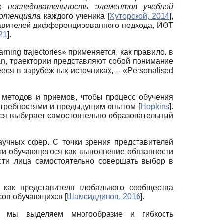
ак
последовательность элементов учебной
потенциала
каждого ученика
[
Хуторской, 2014
]
,
ставителей дифференцированного подхода, ИОТ
21
]
.
ing trajectories» применяется, как правило, в
oran, траектории представляют собой понимание
еся в зарубежных источниках, – «Personalised
х методов и приемов, чтобы процесс обучения
 потребностями и предыдущим опытом
[
Hopkins
]
.
йся выбирает самостоятельно образовательный
учных сфер. С точки зрения представителей
ти обучающегося как выполнение обязанности
сти лица самостоятельно совершать выбор в
 как представителя глобального сообщества
есов обучающихся
[
Шамсиддинов, 2016
]
.
ях, мы выделяем многообразие и гибкость