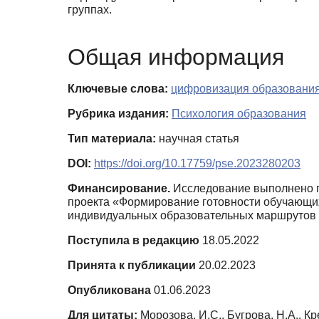
группах.
Общая информация
Ключевые слова:
цифровизация образовани
Рубрика издания:
Психология образования
Тип материала:
научная статья
DOI:
https://doi.org/10.17759/pse.2023280203
Финансирование.
Исследование выполнено п
проекта «Формирование готовности обучающих
индивидуальных образовательных маршрутов 
Поступила в редакцию
18.05.2022
Принята к публикации
20.02.2023
Опубликована
01.06.2023
Для цитаты:
Морозова, И.С., Бугрова, Н.А., К