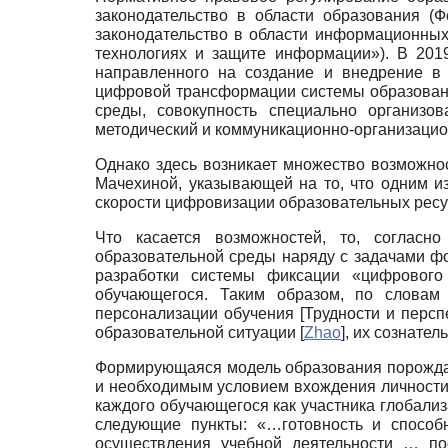
законодательство в области образования (
законодательство в области информационны
технологиях и защите информации»). В 201
направленного на создание и внедрение в 
цифровой трансформации системы образовани
среды, совокупность специально организов
методический и коммуникационно-организаци
Однако здесь возникает множество возможно
Мачехиной, указывающей на то, что одним и
скорости цифровизации образовательных ресу
Что касается возможностей, то, согласн
образовательной среды наряду с задачами ф
разработки системы фиксации «цифрового
обучающегося. Таким образом, по словам
персонализации обучения
[
Трудности и персп
образовательной ситуации
[
Zhao
]
, их сознател
Формирующаяся модель образования порождае
и необходимым условием вхождения личности в
каждого обучающегося как участника глобал
следующие пункты: «…готовность и способ
осуществления учебной деятельности … по