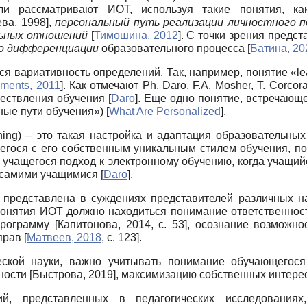
тели рассматривают ИОТ, используя такие понятия, к
ва, 1998
]
,
персональный путь реализации личностного 
льных отношений
[
Тимошина, 2012
]
. С точки зрения пред
во дифференциации
образовательного процесса
[
Батина, 20
 вариативность определений. Так, например, понятие «learn
ments, 2011
]
. Как отмечают Ph. Daro, F.A. Mosher, T. Corc
ществления обучения
[
Daro
]
. Еще одно понятие, встречающе
ные пути обучения»)
[
What Are Personalized
]
.
ning) – это такая настройка и адаптация образовательны
щегося с его собственным уникальным стилем обучения,
учащегося подход к электронному обучению, когда учащи
я самими учащимися
[
Daro
]
.
представлена в суждениях представителей различных на
 понятия ИОТ должно находиться понимание ответственнос
 программу
[
Капитонова, 2014
, c. 53]
, осознание возможно
 прав
[
Матвеев, 2018
, c. 123]
.
еской науки, важно учитывать понимание обучающегося
нности
[
Быстрова, 2019
]
, максимизацию собственных интер
ций, представленных в педагогических исследовани