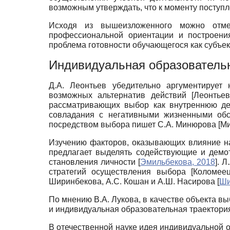
возможным утверждать, что к моменту поступл
Исходя из вышеизложенного можно отме
профессиональной ориентации и построения
проблема готовности обучающегося как субъек
Индивидуальная образовательн
Д.А. Леонтьев убедительно аргументирует
возможных альтернатив действий
[
Леонтьев
рассматривающих выбор как внутреннюю д
совладания с негативными жизненными об
посредством выбора пишет С.А. Минюрова
[
Ми
Изучению факторов, оказывающих влияние н
предлагает выделять содействующие и демо
становления личности
[
Эмильбекова, 2018
]
. Л
стратегий осуществления выбора
[
Коломеец
Ширинбекова, А.С. Кошан и А.Ш. Насирова
[
Ши
По мнению В.А. Лукова, в качестве объекта вы
и индивидуальная образовательная траектор
В отечественной науке идея индивидуальной 