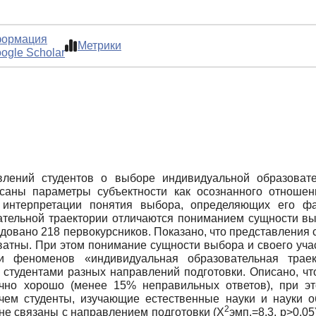
ормация
Метрики
ogle Scholar
влений студентов о выборе индивидуальной образовате
саны параметры субъектности как осознанного отношен
 интерпретации понятия выбора, определяющих его фак
ательной траектории отличаются пониманием сущности выб
довано 218 первокурсников. Показано, что представления
ватны. При этом понимание сущности выбора и своего уча
и феноменов «индивидуальная образовательная траек
5) студентами разных направлений подготовки. Описано, 
очно хорошо (менее 15% неправильных ответов), при это
чем студенты, изучающие естественные науки и науки об
2
не связаны с направлением подготовки (Х
эмп.=8,3, p>0,0