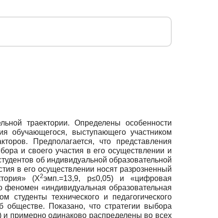
льной траектории. Определены особенности
ия обучающегося, выступающего участником
торов. Предполагается, что представления
ора и своего участия в его осуществлении и
 студентов об индивидуальной образовательной
стия в его осуществлении носят разрозненный
2
тория» (Х
эмп.=13,9, p≤0,05) и «цифровая
что феномен «индивидуальная образовательная
м студенты технического и педагогического
 обществе. Показано, что стратегии выбора
5) и примерно одинаково распределены во всех