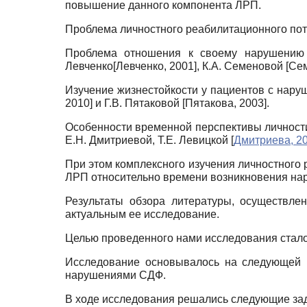
повышение данного компонента ЛРП.
Проблема личностного реабилитационного пот
Проблема отношения к своему нарушению 
Левченко
[
Левченко, 2001
]
, К.А. Семеновой
[
Сем
Изучение жизнестойкости у пациентов с нар
2010
]
и Г.В. Пятаковой
[
Пятакова, 2003
]
.
Особенности временной перспективы личност
Е.Н. Дмитриевой, Т.Е. Левицкой
[
Дмитриева, 2
При этом комплексного изучения личностного
ЛРП относительно времени возникновения нар
Результаты обзора литературы, осуществле
актуальным ее исследование.
Целью проведенного нами исследования стал
Исследование основывалось на следующей г
нарушениями СДФ.
В ходе исследования решались следующие за