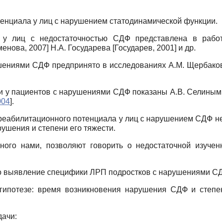
енциала у лиц с нарушением статодинамической функции.
у лиц с недостаточностью СДФ представлена в рабо
енова, 2007
]
Н.А. Государева
[
Государев, 2001
]
и др.
ушениями СДФ предпринято в исследованиях А.М. Щербако
и у пациентов с нарушениями СДФ показаны А.В. Селины
004
]
.
 реабилитационного потенциала у лиц с нарушением СДФ не
ушения и степени его тяжести.
нного нами, позволяют говорить о недостаточной изуче
о выявление специфики ЛРП подростков с нарушениями СДФ
ипотезе: время возникновения нарушения СДФ и степе
дачи: