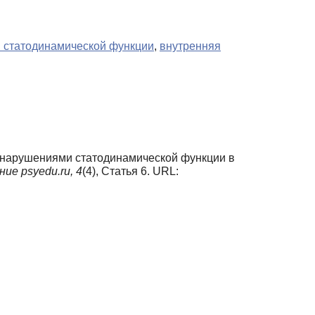
 статодинамической функции
,
внутренняя
с нарушениями статодинамической функции в
ие psyedu.ru,
4
(4), Статья 6. URL: