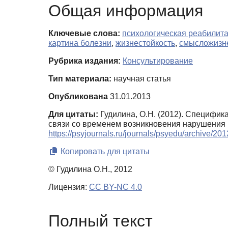
Общая информация
Ключевые слова:
психологическая реабилит
картина болезни
,
жизнестойкость
,
смысложизн
Рубрика издания:
Консультирование
Тип материала:
научная статья
Опубликована
31.01.2013
Для цитаты:
Гудилина, О.Н. (2012). Специфи
связи со временем возникновения нарушения 
https://psyjournals.ru/journals/psyedu/archive/2
Копировать для цитаты
© Гудилина О.Н., 2012
Лицензия:
CC BY-NC 4.0
Полный текст