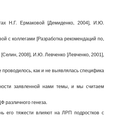
тах Н.Г. Ермаковой
[
Демиденко, 2004
]
, И.Ю.
вой с коллегами
[
Разработка рекомендаций по,
м
[
Селин, 2008
]
, И.Ю. Левченко
[
Левченко, 2001
]
,
 проводилось, как и не выявлялась специфика
нности заявленной нами темы, и мы считаем
 различного генеза.
нь его тяжести влияют на ЛРП подростков с