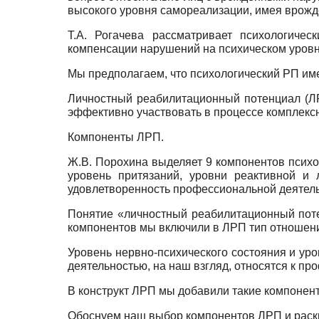
высокого уровня самореализации, имея врожд
Т.А. Рогачева рассматривает психологиче
компенсации нарушений на психическом уров
Мы предполагаем, что психологический РП им
Личностный реабилитационный потенциал (ЛР
эффективно участвовать в процессе комплекс
Компоненты ЛРП.
Ж.В. Порохина выделяет 9 компонентов психол
уровень притязаний, уровни реактивной и 
удовлетворенность профессиональной деятел
Понятие «личностный реабилитационный поте
компонентов мы включили в ЛРП тип отношения
Уровень нервно-психического состояния и ур
деятельностью, на наш взгляд, относятся к п
В конструкт ЛРП мы добавили такие компонент
Обоснуем наш выбор компонентов ЛРП и раск