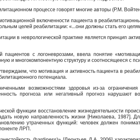
итационном процессе говорят многие авторы (Р.М. Войтенк
мотивационной включенности пациента в реабилитационный
ольным целей реабилитации: «...они должны стать его цел
тации в неврологической практике является принцип актив
ей пациентов с логоневрозами, ввела понятие «мотиваци
ную и многокомпонентную структуру и соотносящееся с пс
тверждаем, что мотивация и активность пациента в реаб
абилитационного потенциала.
иченными возможностями здоровья из-за ограничения
енность прогноза или негативный прогноз нарушают в
ческой функции восстановление жизнедеятельности проис
адать новую направленность жизни
[
Николаева, 1987
]
. Д
ановлению утраченных функций: человек должен понимать
мпоненте ЛРП.
нестойкость (hardiness)»
[
Леонтьев Д.А, 2006
]
характериз