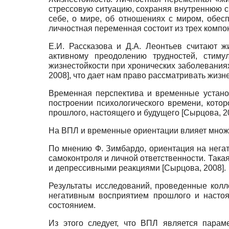
стрессовую ситуацию, сохраняя внутреннюю с
себе, о мире, об отношениях с миром, обе
личностная переменная состоит из трех компон
Е.И. Рассказова и Д.А. Леонтьев считают ж
активному преодолению трудностей, стим
жизнестойкости при хронических заболевания
2008
]
, что дает нам право рассматривать жизн
Временная перспектива и временные установ
построении психологического времени, кото
прошлого, настоящего и будущего
[
Сырцова, 2
На ВПЛ и временные ориентации влияет множе
По мнению Ф. Зимбардо, ориентация на негат
самоконтроля и личной ответственности. Така
и депрессивными реакциями
[
Сырцова, 2008
]
.
Результаты исследований, проведенные колл
негативным восприятием прошлого и насто
состоянием.
Из этого следует, что ВПЛ является парам