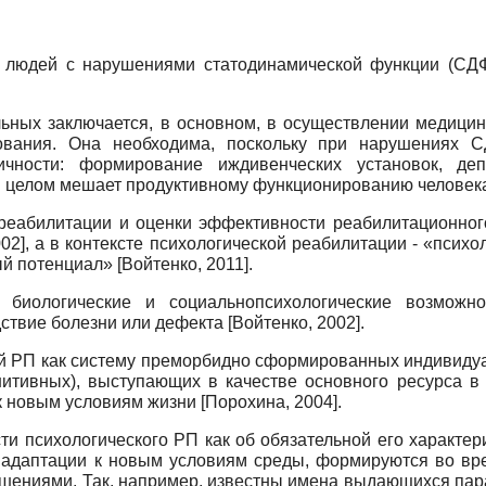
 людей с нарушениями статодинамической функции (СДФ
ьных заключается, в основном, в осуществлении медицин
вания. Она необходима, поскольку при нарушениях С
чности: формирование иждивенческих установок, деп
в целом мешает продуктивному функционированию человек
реабилитации и оценки эффективности реабилитационного
002
]
, а в контексте психологической реабилитации - «псих
й потенциал»
[
Войтенко, 2011
]
.
биологические и социально­психологические возможно
ствие болезни или дефекта
[
Войтенко, 2002
]
.
й РП как систему преморбидно сформированных индивидуа
нитивных), выступающих в качестве основного ресурса в 
 к новым условиям жизни
[
Порохина, 2004
]
.
и психологического РП как об обязательной его характер
 адаптации к новым условиям среды, формируются во вре
шениями. Так, например, известны имена выдающихся пара