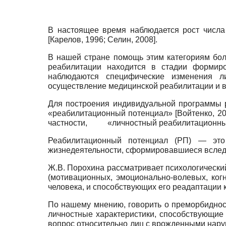
В настоящее время наблюдается рост числа
[
Карелов, 1996
;
Селин, 2008
]
.
В нашей стране помощь этим категориям бол
реабилитации находится в стадии формиро
наблюдаются специфические изменения ли
осуществление медицинской реабилитации и 
Для построения индивидуальной программы 
«реабилитационный потенциал»
[
Войтенко, 2
частности, «личностный реабилитационны
Реабилитационный потенциал (РП) — это 
жизнедеятельности, сформировавшиеся вслед
Ж.В. Порохина рассматривает психологически
(мотивационных, эмоционально-волевых, ког
человека, и способствующих его реадаптации
По нашему мнению, говорить о преморбидност
личностные характеристики, способствующие
вопрос относительно лиц с врожденными нару