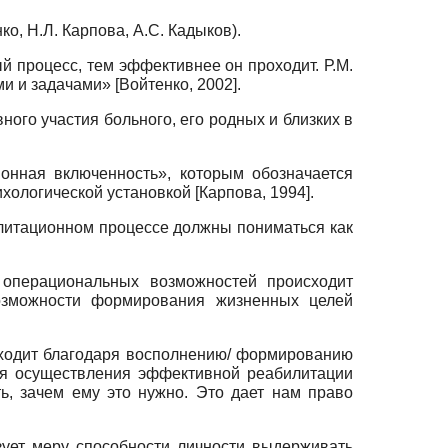
о, Н.Л. Карпова, А.С. Кадыков).
 процесс, тем эффективнее он проходит. Р.М.
ями и задачами»
[
Войтенко, 2002
]
.
ного участия больного, его родных и близких в
онная включенность», которым обозначается
ихологической установкой
[
Карпова, 1994
]
.
илитационном процессе должны пониматься как
 операциональных возможностей происходит
озможности формирования жизненных целей
ходит благодаря восполнению/ формированию
ля осуществления эффективной реабилитации
, зачем ему это нужно. Это дает нам право
ует меру способности личности выдерживать