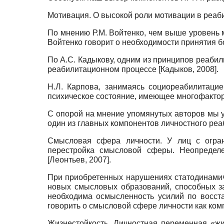
Мотивация. О высокой роли мотивации в реабил
По мнению Р.М. Войтенко, чем выше уровень 
Войтенко говорит о необходимости принятия б
По А.С. Кадыкову, одним из принципов реабили
реабилитационном процессе
[
Кадыков, 2008
]
.
Н.Л. Карпова, занимаясь социореабилитаци
психическое состояние, имеющее многофактор
С опорой на мнение упомянутых авторов мы у
один из главных компонентов личностного ре
Смысловая сфера личности. У лиц с огран
перестройка смысловой сферы. Неопредел
[
Леонтьев, 2007
]
.
При приобретенных нарушениях статодинами
новых смысловых образований, способных з
необходима осмысленность усилий по восст
говорить о смысловой сфере личности как ко
Жизнестойкость. Личностная переменная «жиз