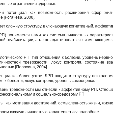
енные ограничения здоровья.
ский потенциал как возможность расширения сфер жизн
не
[
Рогачева, 2008
]
.
еет сложную структуру, включающую когнитивный, аффекти
П) понимается нами как система личностных характерист
ной реабилитации, а также адаптироваться к изменяющимс
огического РП: тип отношения к болезни, уровень нервно
личностной тревожности, локус контроля, состояние 
ьностью
[
Порохина, 2004
]
.
нциал» - более узкое. ЛРП входит в структуру психологи
 к болезни, локус контроля, уровень самооценки.
овень тревожности мы отнесли к аффективному РП. Отноше
рофессиональному и социально-средовому РП.
ы, как мотивация достижений, осмысленность жизни, жизне
роем каждую личностную характеристику подробнее.