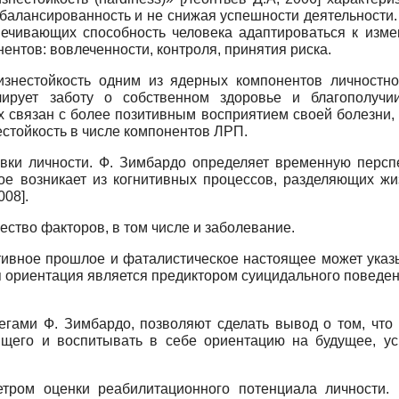
балансированность и не снижая успешности деятельности.
спечивающих способность человека адаптироваться к из
ентов: вовлеченности, контроля, принятия риска.
изнестойкость одним из ядерных компонентов личностно
улирует заботу о собственном здоровье и благополуч
х связан с более позитивным восприятием своей болезни
естойкость в числе компонентов ЛРП.
ки личности. Ф. Зимбардо определяет временную перспе
рое возникает из когнитивных процессов, разделяющих 
008
]
.
ство факторов, в том числе и заболевание.
ивное прошлое и фаталистическое настоящее может указы
я ориентация является предиктором суицидального поведе
егами Ф. Зимбардо, позволяют сделать вывод о том, что 
ящего и воспитывать в себе ориентацию на будущее, у
етром оценки реабилитационного потенциала личности.