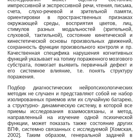
импрессивной и экспрессивной речи, чтения, письма,
счета, слухо-речевой и зрительной памяти,
ориентировки в пространственных признаках
окружающей среды, восприятия цветов, лиц,
стимулов разных модальностей (зрительной,
слуховой, тактильной), состояние кинетической и
кинестетической основы произвольных движений,
сохранность функции произвольного контроля и пр.
Качественная специфика нарушения когнитивных
функций указывает на топику пораженного мозгового
субстрата, помогает выявить первичный дефект и
его системное влияние, т.е. понять структуру
поражения.
Подбор диагностических нейропсихологических
методик не случаен и представляют собой не набор
изолированных приемов или их случайную батарею,
а структурно- динамическую систему, в которой все
приемы исследования взаимосвязаны, и метод,
направленный на изучение одной психической
функции, может показать также состояние других
ВПФ, системно связанных с исследуемой
[
Хомская,
2002
]
. Таким образом, генеральной задачей в