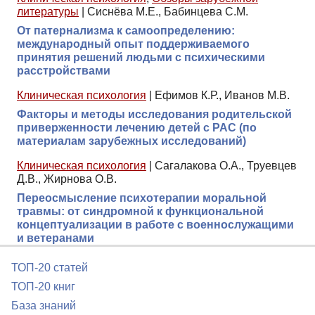
литературы
|
Сиснёва М.Е., Бабинцева С.М.
От патернализма к самоопределению:
международный опыт поддерживаемого
принятия решений людьми с психическими
расстройствами
Клиническая психология
|
Ефимов К.Р., Иванов М.В.
Факторы и методы исследования родительской
приверженности лечению детей с РАС (по
материалам зарубежных исследований)
Клиническая психология
|
Сагалакова О.А., Труевцев
Д.В., Жирнова О.В.
Переосмысление психотерапии моральной
травмы: от синдромной к функциональной
концептуализации в работе с военнослужащими
и ветеранами
ТОП-20 статей
ТОП-20 книг
База знаний