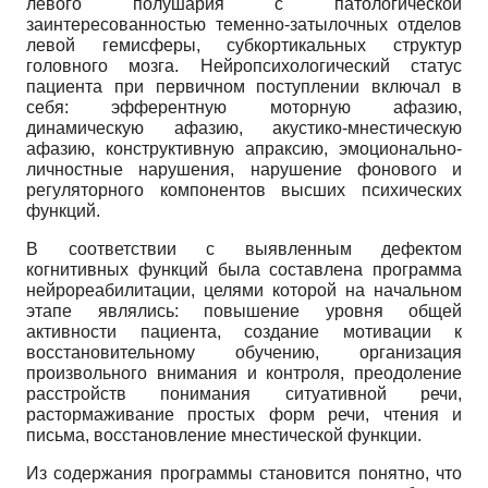
левого полушария с патологической
заинтересованностью теменно-затылочных отделов
левой гемисферы, субкортикальных структур
головного мозга. Нейропсихологический статус
пациента при первичном поступлении включал в
себя: эфферентную моторную афазию,
динамическую афазию, акустико-мнестическую
афазию, конструктивную апраксию, эмоционально­
личностные нарушения, нарушение фонового и
регуляторного компонентов высших психических
функций.
В соответствии с выявленным дефектом
когнитивных функций была составлена программа
нейрореабилитации, целями которой на начальном
этапе являлись: повышение уровня общей
активности пациента, создание мотивации к
восстановительному обучению, организация
произвольного внимания и контроля, преодоление
расстройств понимания ситуативной речи,
растормаживание простых форм речи, чтения и
письма, восстановление мнестической функции.
Из содержания программы становится понятно, что