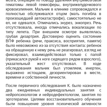
мозга, операции по поводу удаления внутримозговой
гематомы левой гемисферы, внутрижелудочкового
кровоизлияния. Мальчик в клинике сопровождался и
полностью обслуживался отцом (мать погибла в
произошедшей автокатастрофе), самостоятельно не
ел, не одевался. Отмечались энурез, энкопрез. Речь
отсутствовала, иногда отмечались вокализации по
типу лепета. При внешнем осмотре выявлялась
грубая дизартрия. Достоверно оценить состояние
ВПФ ребенка (речи, праксиса, восприятия, памяти)
было невозможно из-за отсутствия контакта: ребенок
на обращенную к нему речь не реагировал, взгляд не
фиксировал, взаимодействовал только с папой
(прикасался рукой к ноге сидящего рядом взрослого),
указательный жест отсутствовал. В ходе
обследования мальчик был утомляем, инертен,
выражено истощаем, дезориентирован в месте,
времени и собственной личности.
После первичного обследования К. было назначено
два ежедневных индивидуальных занятия с
нейропсихологом и нейродефектологом, занятия по
эрготерапии. Целями восстановительного обучения
были повышение уровня психической активности