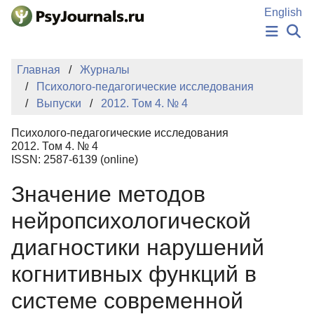
Перейти к основному содержанию
English
НОВОСТИ
Главная
Журналы
ИЗДАНИЯ
Психолого-педагогические исследования
АВТОРЫ
Выпуски
2012. Том 4. № 4
ПОДАТЬ РУКОПИСЬ
БАЗА ЗНАНИЙ
Психолого-педагогические исследования
КЛЮЧЕВЫЕ СЛОВА
2012. Том 4. № 4
Регистрация
Вход
ISSN: 2587-6139 (online)
Значение методов
нейропсихологической
диагностики нарушений
когнитивных функций в
системе современной