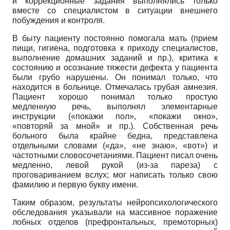
и коррекционные задания выполнялись только
вместе со специалистом в ситуации внешнего
побуждения и контроля.
В быту пациенту постоянно помогала мать (прием
пищи, гигиена, подготовка к приходу специалистов,
выполнение домашних заданий и пр.), критика к
состоянию и осознание тяжести дефекта у пациента
были грубо нарушены. Он понимал только, что
находится в больнице. Отмечалась грубая амнезия.
Пациент хорошо понимал только простую
медленную речь, выполнял элементарные
инструкции («покажи пол», «покажи окно»,
«повторяй за мной» и пр.). Собственная речь
больного была крайне бедна, представлена
отдельными словами («да», «не знаю», «вот») и
частотными словосочетаниями. Пациент писал очень
медленно, левой рукой (из-за пареза) с
проговариванием вслух; мог написать только свою
фамилию и первую букву имени.
Таким образом, результаты нейропсихологического
обследования указывали на массивное поражение
лобных отделов (префронтальных, премоторных)