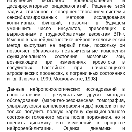
нарушений мозгового кровообращения и
дисциркуляторных энцефалопатий. Решение этой
задачи, связанное с совершенствованием системы
сенсибилизированных методов исследования
когнитивных функций, позволит в будущем
уменьшить число инсультов, приводящих к
выраженным и труднообратимым дефектам ВПФ.
Именно в ранней диагностике нейропсихологический
метод выступает на первый план, поскольку он
позволяет обнаружить незначительные изменения
функционального состояния мозговых зон,
возникающие при изменениях кровотока в
сосудистых бассейнах при начинающихся
атрофических процессах, в пограничных состояниях
и т.д.
[
Глозман, 1999
;
Московичюте, 1998
]
Данные нейропсихологических исследований в
сопоставлении с результатами других методов
обследования (магнитно-резонансная томография,
ультразвуковая допплерография и др.) позволяют не
только получить полную картину функционального
состояния головного мозга после поражения, но и
оценить динамику его изменений в процессе
нейрореабилитации. Оценка динамики и