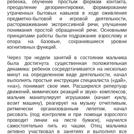
ребенка, обучение простым формам контакта,
преодоление дезориентировки, формирование
утраченных бытовых навыков в ходе оживления
предметно-бытовой и игровой деятельности,
растормаживание экспрессивной речи, улучшение
понимания простой обращенной речи. Основными
принципами работы были подражание взрослому и
опора на базовые, сохранившиеся уровни
когнитивных функций.
Через три недели занятий в состоянии мальчика
была достигнута существенная положительная
динамика: ребенок сосредотачивается на несколько
минут на определенном виде деятельности, начал
выполнять простые инструкции специалиста («дай»,
«на»), понимает свое имя. Расширился репертуар
движений, мимических реакций и звуко- комплексов,
мальчик манипулирует игрушками (качает куклу,
возит машину), реагирует на музыку отчетливым,
ритмически организованным лепетом, начал
рисовать (под контролем и при помощи взрослого
проводит линии на листе бумаги), научился
самостоятельно пить из чашки. Отец мальчика
активно участвовал в занятиях и выполнял все