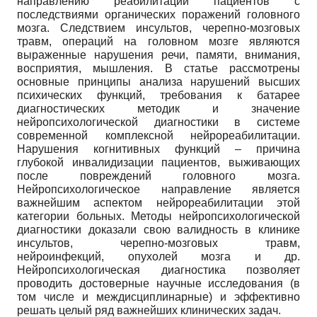
направлению реабилитации пациентов с
последствиями органических поражений головного
мозга. Следствием инсультов, черепно-мозговых
травм, операций на головном мозге являются
выраженные нарушения речи, памяти, внимания,
восприятия, мышления. В статье рассмотрены
основные принципы анализа нарушений высших
психических функций, требования к батарее
диагностических методик и значение
нейропсихологической диагностики в системе
современной комплексной нейрореабилитации.
Нарушения когнитивных функций – причина
глубокой инвалидизации пациентов, выживающих
после повреждений головного мозга.
Нейропсихологическое направление является
важнейшим аспектом нейрореабилитации этой
категории больных. Методы нейропсихологической
диагностики доказали свою валидность в клинике
инсультов, черепно-мозговых травм,
нейроинфекций, опухолей мозга и др.
Нейропсихологическая диагностика позволяет
проводить достоверные научные исследования (в
том числе и междисциплинарные) и эффективно
решать целый ряд важнейших клинических задач.