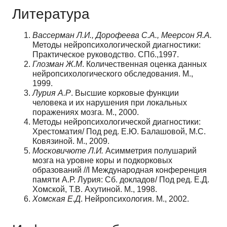
Литература
Вассерман Л.И., Дорофеева С.А., Меерсон Я.А.
Методы нейропсихологической диагностики:
Практическое руководство. СПб.,1997.
Глозман Ж.М
. Количественная оценка данных
нейропсихологического обследования. М.,
1999.
Лурия А.Р
. Высшие корковые функции
человека и их нарушения при локальных
поражениях мозга. М., 2000.
Методы нейропсихологической диагностики:
Хрестоматия/ Под ред. Е.Ю. Балашовой, М.С.
Ковязиной. М., 2009.
Московичюте Л.И.
Асимметрия полушарий
мозга на уровне коры и подкорковых
образований //I Международная конференция
памяти А.Р. Лурия: Сб. докладов/ Под ред. Е.Д.
Хомской, Т.В. Ахутиной. М., 1998.
Хомская Е.Д
. Нейропсихология. М., 2002.