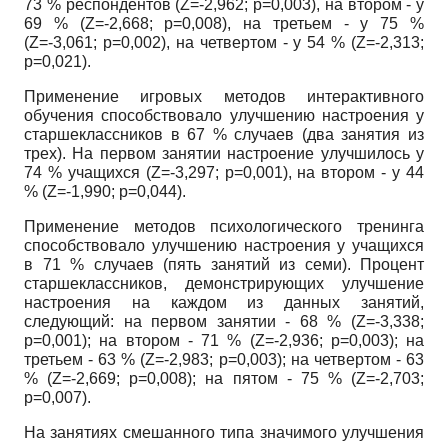
73 % респондентов
(Z=-2,962; p=0,003),
на втором - у
69 %
(Z=-2,668; p=0,008),
на третьем - у 75 %
(Z=-3,061; p=0,002),
на четвертом - у 54 %
(Z=-2,313;
p=0,021).
Применение игровых методов интерактивного
обучения способствовало улучшению настроения у
старшеклассников в 67 % случаев (два занятия из
трех). На первом занятии настроение улучшилось у
74 % учащихся
(Z=-3,297; p=0,001),
на втором - у 44
%
(Z=-1,990; p=0,044).
Применение методов психологического тренинга
способствовало улучшению настроения у учащихся
в 71 % случаев (пять занятий из семи). Процент
старшеклассников, демонстрирующих улучшение
настроения на каждом из данных занятий,
следующий: на первом занятии - 68 %
(Z=-3,338;
p=0,001);
на втором - 71 %
(Z=-2,936; p=0,003);
на
третьем - 63 %
(Z=-2,983; p=0,003);
на четвертом - 63
%
(Z=-2,669; p=0,008);
на пятом - 75 %
(Z=-2,703;
p=0,007).
На занятиях смешанного типа значимого улучшения