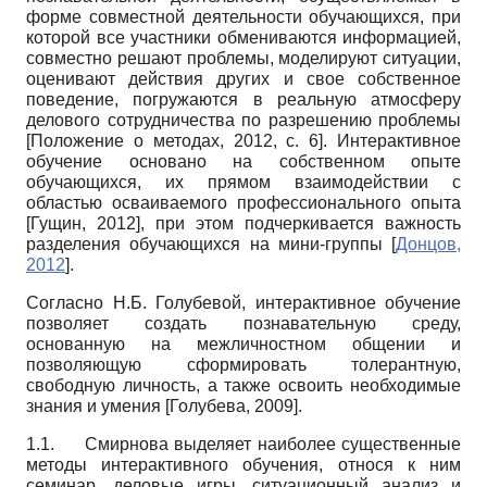
форме совместной деятельности обучающихся, при
которой все участники обмениваются информацией,
совместно решают проблемы, моделируют ситуации,
оценивают действия других и свое собственное
поведение, погружаются в реальную атмосферу
делового сотрудничества по разрешению проблемы
[
Положение о методах, 2012
, с. 6]
. Интерактивное
обучение основано на собственном опыте
обучающихся, их прямом взаимодействии с
областью осваиваемого профессионального опыта
[
Гущин, 2012
]
, при этом подчеркивается важность
разделения обучающихся на мини-группы
[
Донцов,
2012
]
.
Согласно Н.Б. Голубевой, интерактивное обучение
позволяет создать познавательную среду,
основанную на межличностном общении и
позволяющую сформировать толерантную,
свободную личность, а также освоить необходимые
знания и умения
[
Голубева, 2009
]
.
1.1.
Смирнова выделяет наиболее существенные
методы интерактивного обучения, относя к ним
семинар, деловые игры, ситуационный анализ и