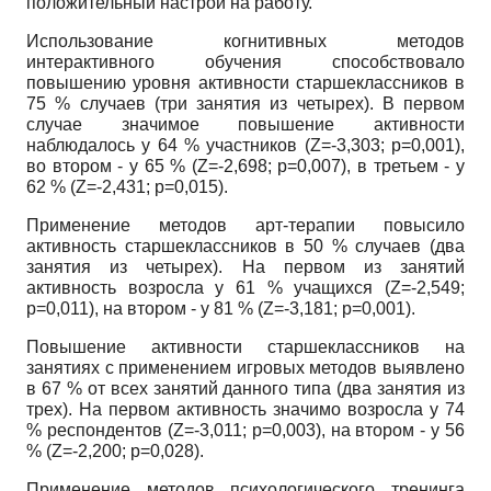
положительный настрой на работу.
Использование когнитивных методов
интерактивного обучения способствовало
повышению уровня активности старшеклассников в
75 % случаев (три занятия из четырех). В первом
случае значимое повышение активности
наблюдалось у 64 % участников
(Z=-3,303; p=0,001),
во втором - у 65 %
(Z=-2,698; p=0,007),
в третьем - у
62 %
(Z=-2,431; p=0,015).
Применение методов арт-терапии повысило
активность старшеклассников в 50 % случаев (два
занятия из четырех). На первом из занятий
активность возросла у 61 % учащихся
(Z=-2,549;
p=0,011),
на втором - у 81 %
(Z=-3,181; p=0,001).
Повышение активности старшеклассников на
занятиях с применением игровых методов выявлено
в 67 % от всех занятий данного типа (два занятия из
трех). На первом активность значимо возросла у 74
% респондентов
(Z=-3,011; p=0,003),
на втором - у 56
%
(Z=-2,200; p=0,028).
Применение методов психологического тренинга