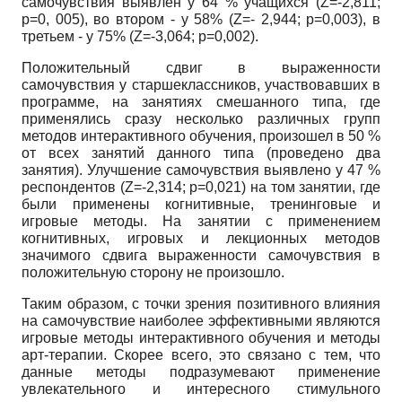
самочувствия выявлен у 64 % учащихся
(Z=-2,811;
p=0,
005), во втором - у 58%
(Z=-
2,944;
p=0,003),
в
третьем - у 75%
(Z=-3,064; p=0,002).
Положительный сдвиг в выраженности
самочувствия у старшеклассников, участвовавших в
программе, на занятиях смешанного типа, где
применялись сразу несколько различных групп
методов интерактивного обучения, произошел в 50 %
от всех занятий данного типа (проведено два
занятия). Улучшение самочувствия выявлено у 47 %
респондентов
(Z=-2,314; p=0,021)
на том занятии, где
были применены когнитивные, тренинговые и
игровые методы. На занятии с применением
когнитивных, игровых и лекционных методов
значимого сдвига выраженности самочувствия в
положительную сторону не произошло.
Таким образом, с точки зрения позитивного влияния
на самочувствие наиболее эффективными являются
игровые методы интерактивного обучения и методы
арт-терапии. Скорее всего, это связано с тем, что
данные методы подразумевают применение
увлекательного и интересного стимульного