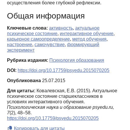
осуществления более глубокой рефлексии.
Общая информация
Ключевые слова:
активность
,
актуальное
психическое состояние
,
интерактивное обучение
,
карьерное самоопределение
,
метод обучения
,
настроение
,
самочувствие
,
формирующий
эксперимент
Рубрика издания:
Психология образования
DOI:
https://doi.org/10.17759/psyedu.2015070205
Опубликована
25.07.2015
Для цитаты:
Ковалевская, Е.В. (2015). Актуальное
психическое состояние старшеклассников в
условиях интерактивного обучения.
Психологическая наука и образование psyedu.ru,
7
(2), 48–58.
https://doi.org/10.17759/psyedu.2015070205
Копировать для цитаты