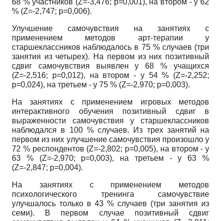
68 % участников
(Z=-3,476; p=0,001),
на втором - у 62
%
(Z=-2,747; p=0,006).
Улучшение самочувствия на занятиях с
применением методов арт-терапии у
старшеклассников наблюдалось в 75 % случаев (три
занятия из четырех). На первом из них позитивный
сдвиг самочувствия выявлен у 68 % учащихся
(Z=-2,516; p=0,012),
на втором - у 54 %
(Z=-2,252;
p=0,024),
на третьем - у 75 %
(Z=-2,970; p=0,003).
На занятиях с применением игровых методов
интерактивного обучения позитивный сдвиг в
выраженности самочувствия у старшеклассников
наблюдался в 100 % случаев. Из трех занятий на
первом из них улучшение самочувствия произошло у
72 % респондентов
(Z=-2,802; p=0,005),
на втором - у
63 %
(Z=-2,970; p=0,003),
на третьем - у 63 %
(Z=-2,847; p=0,004).
На занятиях с применением методов
психологического тренинга самочувствие
улучшалось только в 43 % случаев (три занятия из
семи). В первом случае позитивный сдвиг