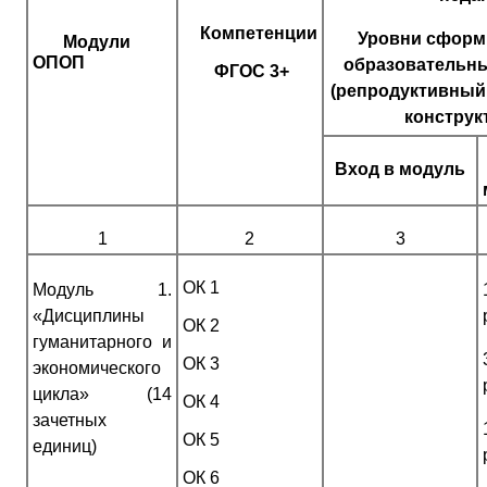
Компетенции
Уровни сформ
Модули
ОПОП
образовательны
ФГОС 3+
(репродуктивный
конструк
Вход в модуль
1
2
3
ОК 1
Модуль 1.
«Дисциплины
ОК 2
гуманитарного и
ОК 3
экономического
цикла» (14
ОК 4
зачетных
ОК 5
единиц)
ОК 6