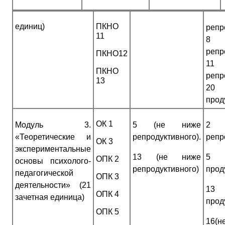
единиц)
ПКНО
репр
11
8 
репр
ПКНО12
11 
ПКНО
репр
13
20 
прод
ОК 1
Модуль 3.
5 (не ниже
2 
«Теоретические и
репродуктивного).
репр
ОК 3
экспериментальные
13 (не ниже
5 
ОПК 2
основы психолого­
репродуктивного)
прод
педагогической
ОПК 3
деятельности» (21
13 
ОПК 4
зачетная единица)
прод
ОПК 5
16