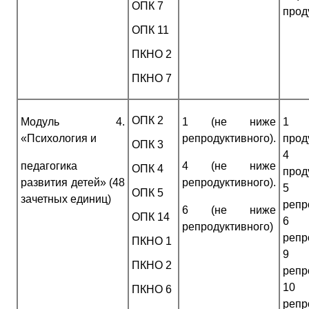
ОПК 7
прод
ОПК 11
ПКНО 2
ПКНО 7
ОПК 2
Модуль 4.
1 (не ниже
1 
«Психология и
репродуктивного).
прод
ОПК 3
4
педагогика
4 (не ниже
ОПК 4
прод
развития детей» (48
репродуктивного).
5
ОПК 5
зачетных единиц)
репр
6 (не ниже
ОПК 14
6
репродуктивного)
репр
ПКНО 1
9
ПКНО 2
репр
10
ПКНО 6
репр