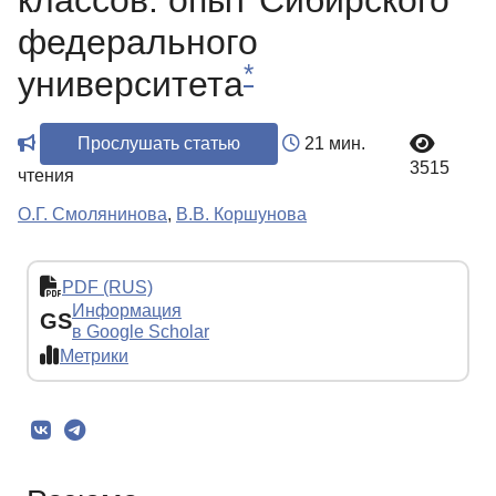
классов: опыт Сибирского
федерального
*
университета
Прослушать статью
21 мин.
3515
чтения
О.Г. Смолянинова
,
В.В. Коршунова
PDF (RUS)
Информация
GS
в Google Scholar
Метрики