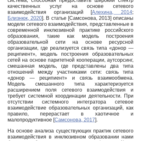
система, способная предоставить широкий спектр
качественных услуг на основе сетевого
взаимодействия организаций
[
Алехина, 2014
;
Близнюк, 2020
]
. В статье
[
Самсонова, 2013
]
описаны
модели сетевого взаимодействия, представленные в
современной инклюзивной практике российского
образования, такие как модель построения
образовательной сети на основе ресурсной
организации, где
реализуется связь типа «донор —
реципиент», модель построения образовательных
сетей на основе паритетной кооперации, аутсорсинг,
смешанная модель, где представлены два типа
отношений между участниками сети: связь типа
«донор — реципиент» и связь взаимообмена.
Модель смешанного типа характеризуется
расширением поля сетевого взаимодействия и
требует системной координации деятельности. При
отсутствии системного интегратора сетевое
взаимодействие образовательных организаций, как
правило, перерастает в хаотичное и
малопродуктивное
[
Самсонова, 2017
]
.
На основе анализа существующих практик сетевого
взаимодействия в инклюзивном образовании нами