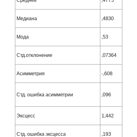
Среднее
,4775
Медиана
,4830
Мода
,53
Стд.отклонение
,07364
Асимметрия
-,608
Стд. ошибка асимметрии
,096
Эксцесс
1,442
Стд. ошибка эксцесса
,193