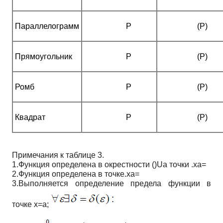
Параллелограмм
Р
(P)
Прямоугольник
Р
(P)
Ромб
Р
(P)
Квадрат
Р
(P)
Примечания к таблице 3.
1.Функция определена в окрестности ()Ua точки .xa=
2.Функция определена в точке.xa=
3.Выполняется определение предела функции в
точке x=a;