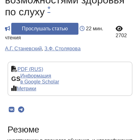
возможностями здоровья
*
по слуху
Прослушать статью
22 мин.
2702
чтения
А.Г. Станевский
,
З.Ф. Столярова
PDF (RUS)
Информация
GS
в Google Scholar
Метрики
Резюме