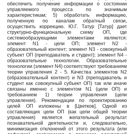
обеспечить получение информации о состоянии
управляемого процесса по значимым
характеристикам; 5) обработать информацию,
полученную по каналам обратный связи,
осуществить коррекцию. Ю.Г. Татур
[
Татур
]
дает
структурно-функциональную схему ОП, где
системообразующими элементами являются:
элемент
N
1 - цели ОП; элемент
N
2 -
образовательный контент; элемент
N
3 - совокупный
субъект ОП (преподаватель и студент); элемент
N
4 -
образовательные технологии. Образовательные
технологии (элемент
N
4) соответствуют требованиям
теории управления 2 - 5. Качества элементов
N
2
(образовательный контент) и
N
3 (преподаватель и
студент как совокупный субъект ОП) так или иначе
связаны именно с элементом
N
1 (цели ОП) и
требованием 1) теории управления (цели
управления). Рекомендации по проектированию
целей ОП изложены в
[
Цветков
]
. Одной из
составляющих цели ОП (как цели общей теории
управления) является желательный результат
познавательной деятельности и, следовательно,
минимизация отклонений от этого результата (или