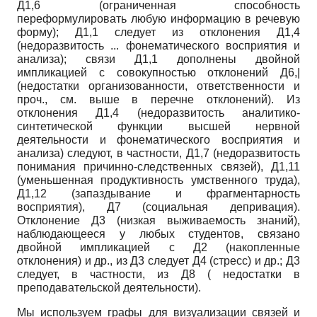
Д1,6 (ограниченная способность
переформулировать любую информацию в речевую
форму); Д1,1 следует из отклонения Д1,4
(недоразвитость ... фонематического восприятия и
анализа); связи Д1,1 дополнены двойной
импликацией с совокупностью отклонений Д6,|
(недостатки организованности, ответственности и
проч., см. выше в перечне отклонений). Из
отклонения Д1,4 (недоразвитость аналитико-
синтетической функции высшей нервной
деятельности и фонематического восприятия и
анализа) следуют, в частности, Д1,7 (недоразвитость
понимания причинно-следственных связей), Д1,11
(уменьшенная продуктивность умственного труда),
Д1,12 (запаздывание и фрагментарность
восприятия), Д7 (социальная депривация).
Отклонение Д3 (низкая выживаемость знаний),
наблюдающееся у любых студентов, связано
двойной импликацией с Д2 (накопленные
отклонения) и др., из Д3 следует Д4 (стресс) и др.; Д3
следует, в частности, из Д8 ( недостатки в
преподавательской деятельности).
Мы используем графы для визуализации связей и