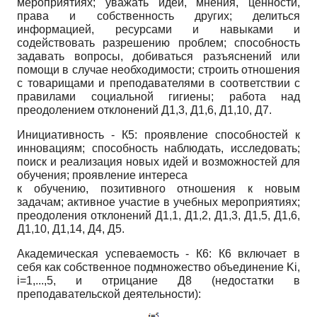
мероприятиях; уважать идеи, мнения, ценности,
права и собственность других; делиться
информацией, ресурсами и навыками и
содействовать разрешению проблем; способность
задавать вопросы, добиваться разъяснений или
помощи в случае необходимости; строить отношения
с товарищами и преподавателями в соответствии с
правилами социальной гигиены; работа над
преодолением отклонений Д1,3, Д1,6, Д1,10, Д7.
Инициативность - К5: проявление способностей к
инновациям; способность наблюдать, исследовать;
поиск и реализация новых идей и возможностей для
обучения; проявление интереса
к обучению, позитивного отношения к новым
задачам; активное участие в учебных мероприятиях;
преодоления отклонений Д1,1, Д1,2, Д1,3, Д1,5, Д1,6,
Д1,10, Д1,14, Д4, Д5.
Академическая успеваемость - К6: К6 включает в
себя как собственное подмножество объединение
Ki
,
i
=1,...,5, и отрицание Д8 (недостатки в
преподавательской деятельности):