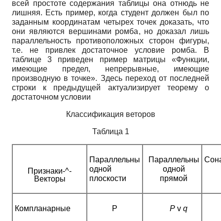
всей простоте содержания таблицы она отнюдь не
лишняя. Есть пример, когда студент должен был по
заданным координатам четырех точек доказать, что
они являются вершинами ромба, но доказал лишь
параллельность противоположных сторон фигуры,
т.е. не привлек достаточное условие ромба. В
таблице 3 приведен пример матрицы «Функции,
имеющие предел, непрерывные, имеющие
производную в точке». Здесь переход от последней
строки к предыдущей актуализирует теорему о
достаточном условии
Классификация веторов
Таблица 1
Параллельны
Параллельны
Сон
одной
одной
Признаки-^-
плоскости
прямой
Векторы
Компланарные
Р
Р
v
q