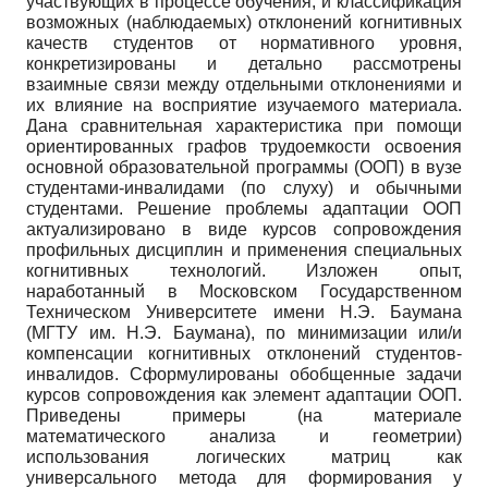
участвующих в процессе обучения, и классификация
возможных (наблюдаемых) отклонений когнитивных
качеств студентов от нормативного уровня,
конкретизированы и детально рассмотрены
взаимные связи между отдельными отклонениями и
их влияние на восприятие изучаемого материала.
Дана сравнительная характеристика при помощи
ориентированных графов трудоемкости освоения
основной образовательной программы (ООП) в вузе
студентами-инвалидами (по слуху) и обычными
студентами. Решение проблемы адаптации ООП
актуализировано в виде курсов сопровождения
профильных дисциплин и применения специальных
когнитивных технологий. Изложен опыт,
наработанный в Московском Государственном
Техническом Университете имени Н.Э. Баумана
(МГТУ им. Н.Э. Баумана), по минимизации или/и
компенсации когнитивных отклонений студентов-
инвалидов. Сформулированы обобщенные задачи
курсов сопровождения как элемент адаптации ООП.
Приведены примеры (на материале
математического анализа и геометрии)
использования логических матриц как
универсального метода для формирования у