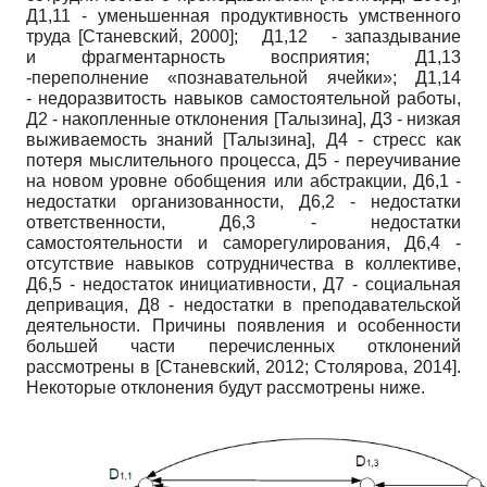
Д1,11 - уменьшенная продуктивность умственного
труда
[
Станевский, 2000
]
; Д1,12 - запаздывание
и фрагментарность восприятия; Д1,13
-переполнение «познавательной ячейки»; Д1,14
- недоразвитость навыков самостоятельной работы,
Д2 - накопленные отклонения
[
Талызина
]
, Д3 - низкая
выживаемость знаний
[
Талызина
]
, Д4 - стресс как
потеря мыслительного процесса, Д5 - переучивание
на новом уровне обобщения или абстракции, Д6,1 -
недостатки организованности, Д6,2 - недостатки
ответственности, Д6,3 - недостатки
самостоятельности и саморегулирования, Д6,4 -
отсутствие навыков сотрудничества в коллективе,
Д6,5 - недостаток инициативности, Д7 - социальная
депривация, Д8 - недостатки в преподавательской
деятельности. Причины появления и особенности
большей части перечисленных отклонений
рассмотрены в
[
Станевский, 2012
;
Столярова, 2014
]
.
Некоторые отклонения будут рассмотрены ниже.