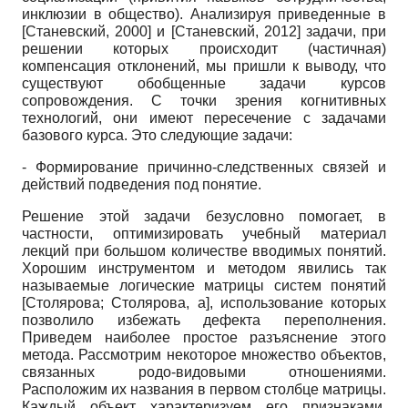
инклюзии в общество). Анализируя приведенные в
[
Станевский, 2000
]
и
[
Станевский, 2012
]
задачи, при
решении которых происходит (частичная)
компенсация отклонений, мы пришли к выводу, что
существуют обобщенные задачи курсов
сопровождения. С точки зрения когнитивных
технологий, они имеют пересечение с задачами
базового курса. Это следующие задачи:
- Формирование причинно-следственных связей и
действий подведения под понятие.
Решение этой задачи безусловно помогает, в
частности, оптимизировать учебный материал
лекций при большом количестве вводимых понятий.
Хорошим инструментом и методом явились так
называемые логические матрицы систем понятий
[
Столярова
;
Столярова, а
]
, использование которых
позволило избежать дефекта переполнения.
Приведем наиболее простое разъяснение этого
метода. Рассмотрим некоторое множество объектов,
связанных родо-видовыми отношениями.
Расположим их названия в первом столбце матрицы.
Каждый объект характеризуем его признаками.