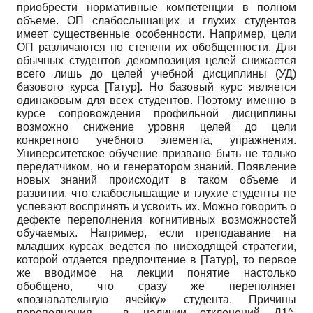
приобрести нормативные компетенции в полном
объеме. ОП слабослышащих и глухих студентов
имеет существенные особенности. Например, цели
ОП различаются по степени их обобщенности. Для
обычных студентов декомпозиция целей снижается
всего лишь до целей учебной дисциплины (УД)
базового курса
[
Татур
]
. Но базовый курс является
одинаковым для всех студентов. Поэтому именно в
курсе сопровождения профильной дисциплины
возможно снижение уровня целей до цели
конкретного учебного элемента, упражнения.
Университетское обучение призвано быть не только
передатчиком, но и генератором знаний. Появление
новых знаний происходит в таком объеме и
развитии, что слабослышащие и глухие студенты не
успевают воспринять и усвоить их. Можно говорить о
дефекте переполнения когнитивных возможностей
обучаемых. Например, если преподавание на
младших курсах ведется по нисходящей стратегии,
которой отдается предпочтение в
[
Татур
]
, то первое
же вводимое на лекции понятие настолько
обобщено, что сразу же переполняет
«познавательную ячейку» студента. Причины
переполнения - в наличии отклонений Д1^,