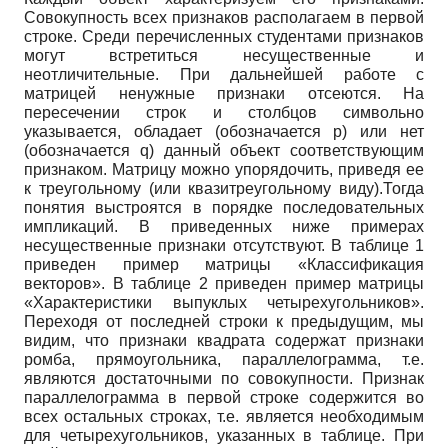
Совокупность всех признаков располагаем в первой
строке. Среди перечисленных студентами признаков
могут встретиться несущественные и
неотличительные. При дальнейшей работе с
матрицей ненужные признаки отсеются. На
пересечении строк и столбцов символьно
указывается, обладает (обозначается
p
) или нет
(обозначается
q
) данный объект соответствующим
признаком. Матрицу можно упорядочить, приведя ее
к треугольному (или квазитреугольному виду).Тогда
понятия выстроятся в порядке последовательных
импликаций. В приведенных ниже примерах
несущественные признаки отсутствуют. В таблице 1
приведен пример матрицы «Классификация
векторов». В таблице 2 приведен пример матрицы
«Характеристики выпуклых четырехугольников».
Переходя от последней строки к предыдущим, мы
видим, что признаки квадрата содержат признаки
ромба, прямоугольника, параллелограмма, т.е.
являются достаточными по совокупности. Признак
параллелограмма в первой строке содержится во
всех остальных строках, т.е. является необходимым
для четырехугольников, указанных в таблице. При