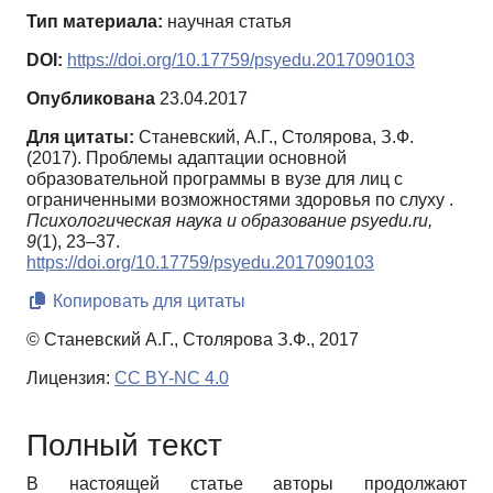
Тип материала:
научная статья
DOI:
https://doi.org/10.17759/psyedu.2017090103
Опубликована
23.04.2017
Для цитаты:
Станевский, А.Г., Столярова, З.Ф.
(2017). Проблемы адаптации основной
образовательной программы в вузе для лиц с
ограниченными возможностями здоровья по слуху .
Психологическая наука и образование psyedu.ru,
9
(1), 23–37.
https://doi.org/10.17759/psyedu.2017090103
Копировать для цитаты
© Станевский А.Г., Столярова З.Ф., 2017
Лицензия:
CC BY-NC 4.0
Полный текст
В настоящей статье авторы продолжают