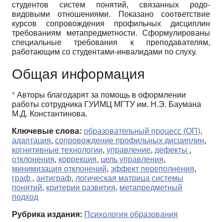
студентов систем понятий, связанных родо-
видовыми отношениями. Показано соответствие
курсов сопровождения профильных дисциплин
требованиям метапредметности. Сформулированы
специальные требования к преподавателям,
работающим со студентами-инвалидами по слуху.
Общая информация
*
Авторы благодарят за помощь в оформлении
работы сотрудника ГУИМЦ МГТУ им. Н.Э. Баумана
М.Д. Константинова.
Ключевые слова:
образовательный процесс (ОП)
,
адаптация
,
сопровождение профильных дисциплин
,
когнитивные технологии
,
управление
,
дефекты
,
отклонения
,
коррекция
,
цель управления
,
минимизация отклонений
,
эффект переполнения
,
граф
,
антиграф
,
логическая матрица системы
понятий
,
критерии развития
,
метапредметный
подход
Рубрика издания:
Психология образования