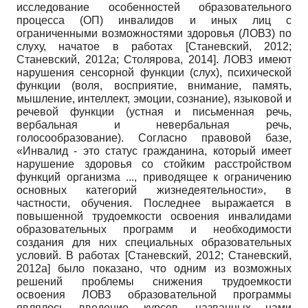
исследование особенностей образовательного
процесса (ОП) инвалидов и иных лиц с
ограниченными возможностями здоровья (ЛОВЗ) по
слуху, начатое в работах
[
Станевский, 2012
;
Станевский, 2012а
;
Столярова, 2014
]
. ЛОВЗ имеют
нарушения сенсорной функции (слух), психической
функции (воля, восприятие, внимание, память,
мышление, интеллект, эмоции, сознание), языковой и
речевой функции (устная и письменная речь,
вербальная и невербальная речь,
голосообразование). Согласно правовой базе,
«Инвалид - это статус гражданина, который имеет
нарушение здоровья со стойким расстройством
функций организма ..., приводящее к ограничению
основных категорий жизнедеятельности», в
частности, обучения. Последнее выражается в
повышенной трудоемкости освоения инвалидами
образовательных программ и необходимости
создания для них специальных образовательных
условий. В работах
[
Станевский, 2012
;
Станевский,
2012а
]
было показано, что одним из возможных
решений проблемы снижения трудоемкости
освоения ЛОВЗ образовательной программы
являлось введение курсов, названных нами