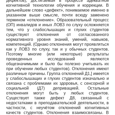
дефектов), достигаемая в процессе адекватной
когнитивной технологии обучения и коррекции. В
дальнейшем слово «дефект», понимаемое именно в
указанном выше смысле, почти всюду заменено
термином «отклонение». Образовательный процесс
(ОП) инвалидов и иных ЛОВЗ по слуху осложняется
тем, что у слабослышащих и глухих студентов
существуют отклонения от согласованного
нормативного уровня знаний, умений, навыков,
компетенций. (Однако отклонения могут проявляться
как у ЛОВЗ по слуху, так и у обычных студентов.
Поэтому многие (или некоторые) результаты
проведенных исследований являются
общезначимыми и было бы полезно учитывать их
при обучении любых студентов). Отклонения имеют
различные причины. Группа отклонений Д1,] имеется
у слабослышащих и глухих студентов изначально и
связана с проблемами их здоровья, с сенсорной и
социальной (Д7) депривацией. Остальные
отклонения могут быть у любых студентов.
Существует также дефект Д8, связанный с
недостатками в преподавательской деятельности, в
частности, с неучётом отклонений когнитивных
качеств студентов. Отклонения взаимосвязаны. В