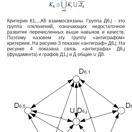
Критерии К1,...,К6 взаимосвязаны. Группа Д6,| - это
группа отклонений, означающих недостаточное
развитие перечисленных выше навыков и качеств.
Поэтому назовем эту группу «антиграфом»
критериев. На рисунке 3 показан «антиграф» Д6,j. На
рисунке 4 показана связь «антиграфа» Д6,j
(фундамента) и графов Д1,j и Д общие ∪ Д8.