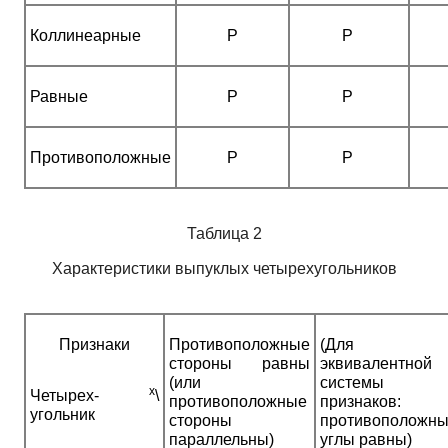
Коллинеарные
Р
Р
Равные
Р
Р
Противоположные
Р
Р
Таблица 2
Характеристики выпуклых четырехугольников
Признаки
Противоположные
(Для
стороны равны
эквивалентной
(или
системы
х
Четырех-
\
противоположные
признаков:
угольник
стороны
противоположн
параллельны)
углы равны)