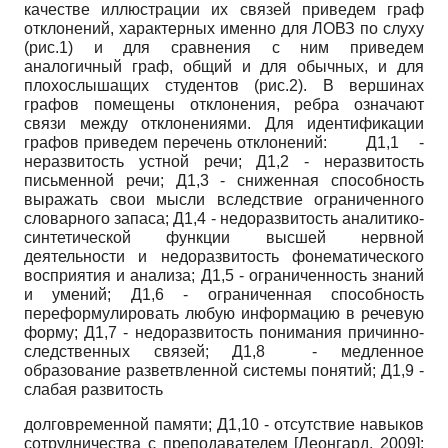
качестве иллюстрации их связей приведем граф
отклонений, характерных именно для ЛОВЗ по слуху
(рис.1) и для сравнения с ним приведем
аналогичный граф, общий и для обычных, и для
плохослышащих студентов (рис.2). В вершинах
графов помещены отклонения, ребра означают
связи между отклонениями. Для идентификации
графов приведем перечень отклонений: Д1,1 -
неразвитость устной речи; Д1,2 - неразвитость
письменной речи; Д1,3 - сниженная способность
выражать свои мысли вследствие ограниченного
словарного запаса; Д1,4 - недоразвитость аналитико-
синтетической функции высшей нервной
деятельности и недоразвитость фонематического
восприятия и анализа; Д1,5 - ограниченность знаний
и умений; Д1,6 - ограниченная способность
переформулировать любую информацию в речевую
форму; Д1,7 - недоразвитость понимания причинно-
следственных связей; Д1,8 - медленное
образование разветвленной системы понятий; Д1,9 -
слабая развитость
долговременной памяти; Д1,10 - отсутствие навыков
сотрудничества с преподавателем
[
Леонгард, 2009
]
;