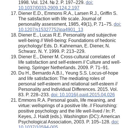
1998. Vol. 124. № 2. P. 197–229.
doi:
10.1037/0033-2909.124.2.197
Diener E.D., Emmons R.A., Larsen R.J., Griffin S.
The satisfaction with life scale. Journal of
personality assessment, 1985, 49(1), P. 71–75.
doi:
10.1207/s15327752jpa4901_13
Diener E., Lucas R.E. Personality and subjective
well-being // Well-being: Foundations of hedonic
psychology/ Eds. D. Kahneman, E. Diener, N.
Schwarz. N. Y. 1999. P. 213–229.
Diener E., Diener M. Cross-cultural correlates of
life satisfaction and self-esteem // Culture and well-
being. Springer Netherlands. 2009. P. 71–91.
Du H., Bernardo A.B.I., Yeung S.S. Locus-of-hope
and life satisfaction: The mediating roles of
personal self-esteem and relational self-esteem //
Personality and Individual Differences. 2015. Vol.
83. P. 228–233.
doi: 10.1016/j.paid.2015.04.026
Emmons R.A. Personal goals, life meaning, and
virtue: wellsprings of a positive life. // Flourishing:
positive psychology and the life well-lived / In: P.
Keyes, J. Haidt (eds.). Washington (DC): American
Psychological Association, 2003. P. 105–128.
doi:
10.1037/10594-005