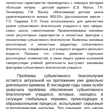
личностных характеристик производилась с помощью методики
«Большая пятерка - детский вариант» (С.Б. Малых, Т.Н.
Тихомирова, Г.М. Васин). «Многомерная детская шкала
удовлетворенности жизнью
MSLSS
»
(русскоязычная версия -
Т.О. Гордеева, Е.Н. Осин) использовалась для диагностики
уровня субъективного благополучия учащихся в трех сферах:
семья, школа, самоотношение. Проанализированы значимые
связи регуляторных характеристик и личностных факторов с
показателями субъективного благополучия. Выявлены значимые
регуляторные и личностные предикторы субъективного
благополучия, специфичные для учащихся младшего школьного
возраста. Показано, что степень развития отдельных
регуляторных особенностей, а также общего уровня осознанной
саморегуляции учебной деятельности выступают значимыми
факторами субъективного благополучия учащихся.
Проблема субъективного благополучия
остается актуальной на протяжении уже довольно
длительного времени. В последние годы также особо
зазвучала проблема обеспечения субъективного
благополучия учащихся, которые, находясь в
ситуации глобальных перемен, происходящих в
образовательном процессе, испытывают серьезные
психологические нагрузки. Это означает, что школа