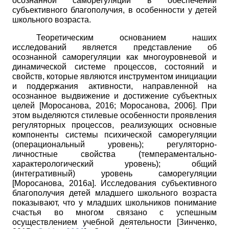
осознанной саморегуляции в обеспечении
субъективного благополучия, в особенности у детей
школьного возраста.
Теоретическим основанием наших
исследований является представление об
осознанной саморегуляции как многоуровневой и
динамической системе процессов, состояний и
свойств, которые являются инструментом инициации
и поддержания активности, направленной на
осознанное выдвижение и достижение субъектных
целей
[
Моросанова, 2016
;
Моросанова, 2006
]
. При
этом выделяются стилевые особенности проявления
регуляторных процессов, реализующих основные
компоненты системы психической саморегуляции
(операциональный уровень); регуляторно-
личностные свойства (темпераментально-
характерологический уровень); общий
(интегративный) уровень саморегуляции
[
Моросанова, 2016а
]
. Исследования субъективного
благополучия детей младшего школьного возраста
показывают, что у младших школьников понимание
счастья во многом связано с успешным
осуществлением учебной деятельности
[
Зинченко,