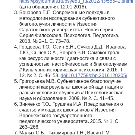
https://psyjournals.ru/psyedu_ru/2012/n3/55542.shtml
(дата обращения: 12.01.2018).
Бочарова Е.Е. Современные подходы в
методологии исследования субъективного
благополучия личности // Известия
Саратовского университета. Новая серия.
Серия Философия. Психология. Педагогика.
2013. № 2–1. С. 73–78.
Гордеева Т.О., Осин Е.Н., Сучков Д.Д., Иванова
Т.Ю., Сычев О.А., Бобров В.В. Самоконтроль
как ресурс личности: диагностика и связи с
успешностью, настойчивостью и благополучием
// Культурно-историческая психология. 2016. Т.
12. № 2. С. 46–58.
doi:10.17759/chp.2016120205/
Григорьева М.В. Субъективное благополучие
личности как результат школьной адаптации в
разных условиях обучения // Психологическая
наука и образование. 2009. № 2. С. 41–45.
Зинченко Т.О., Грушина И.А. Представления о
счастье у младших школьников // Известия
Воронежского государственного
педагогического университета. 2015. № 1. С.
263–266.
Малых C.Б., Тихомирова Т.Н., Васин Г.М.