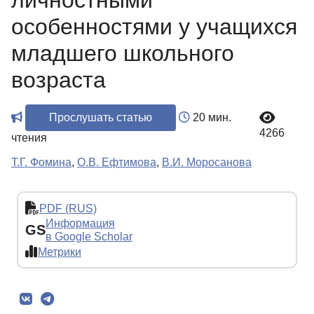
личностными
особенностями у учащихся
младшего школьного
возраста
Прослушать статью
20 мин.
4266
чтения
Т.Г. Фомина
,
О.В. Ефтимова
,
В.И. Моросанова
PDF (RUS)
Информация
GS
в Google Scholar
Метрики