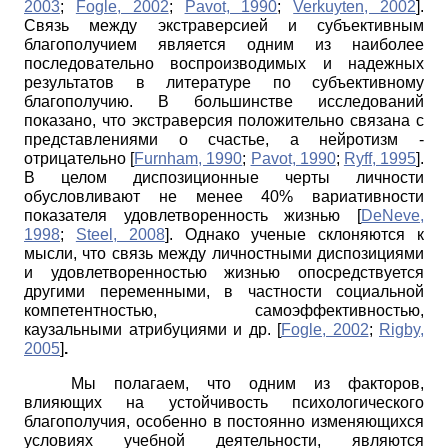
2003
;
Fogle, 2002
;
Pavot, 1990
;
Verkuyten, 2002
]
.
Связь между экстраверсией и субъективным
благополучием является одним из наиболее
последовательно воспроизводимых и надежных
результатов в литературе по субъективному
благополучию. В большинстве исследований
показано, что экстраверсия положительно связана с
представлениями о счастье, а нейротизм -
отрицательно
[
Furnham, 1990
;
Pavot, 1990
;
Ryff, 1995
]
.
В целом диспозиционные черты личности
обусловливают не менее 40% вариативности
показателя удовлетворенность жизнью
[
DeNeve,
1998
;
Steel, 2008
]
. Однако ученые склоняются к
мысли, что связь между личностными диспозициями
и удовлетворенностью жизнью опосредствуется
другими переменными, в частности социальной
компетентностью, самоэффективностью,
каузальными атрибуциями и др.
[
Fogle, 2002
;
Rigby,
2005
]
.
Мы полагаем, что одним из факторов,
влияющих на устойчивость психологического
благополучия, особенно в постоянно изменяющихся
условиях учебной деятельности, являются