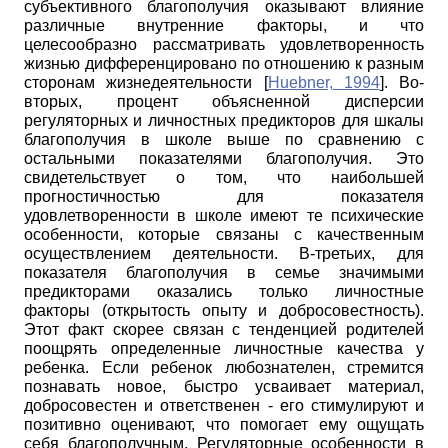
субъективного благополучия оказывают влияние
различные внутренние факторы, и что
целесообразно рассматривать удовлетворенность
жизнью дифференцировано по отношению к разным
сторонам жизнедеятельности
[
Huebner, 1994
]
. Во-
вторых, процент объясненной дисперсии
регуляторных и личностных предикторов для шкалы
благополучия в школе выше по сравнению с
остальными показателями благополучия. Это
свидетельствует о том, что наибольшей
прогностичностью для показателя
удовлетворенности в школе имеют те психические
особенности, которые связаны с качественным
осуществлением деятельности. В-третьих, для
показателя благополучия в семье значимыми
предикторами оказались только личностные
факторы (открытость опыту и добросовестность).
Этот факт скорее связан с тенденцией родителей
поощрять определенные личностные качества у
ребенка. Если ребенок любознателен, стремится
познавать новое, быстро усваивает материал,
добросовестен и ответственен - его стимулируют и
позитивно оценивают, что помогает ему
ощущать
себя благополучным. Регуляторные особенности в