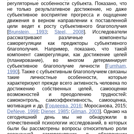
регуляторные особенности субъекта. Показано, что
не только результативное достижение, но даже
субъективное восприятие прогресса и ощущение
движения в верном направлении к поставленной
цели ведет к росту субъективного благополучия
[
Brunstein, 1993
;
Steel, 2008
]
. Исследователи
рассматривают различные компоненты
саморегуляции как предикторы субъективного
благополучия. Например, показано, что такой
компонент саморегуляции, как достижение целей
(планирование), во многом детерминирует
субъективное благополучие личности
[
Furnham,
1990
]
. Также с субъективным благополучием связаны
такие личностные
особенности, которые
характеризуют прежде всего активность человека по
достижению собственных целей, самооценки
возможностей и преодолению трудностей:
самоконтроль, самоэффективность, самооценка,
мотивация и др.
[
Гордеева, 2016
;
Моросанова, 2015
;
DeNeve, 1998
;
Diener, 1985
;
Gilman, 2003
]
. Однако на
сегодняшний день мы не обнаружили в
отечественной психологии исследований, в которых
были бы рассмотрены вопросы относительно роли