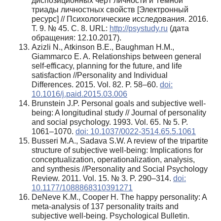
диспозиционных черт личности и Темной
триады личностных свойств [Электронный
ресурс] // Психологические исследования. 2016.
Т. 9. № 45. С. 8. URL:
http://psystudy.ru
(дата
обращения: 12.10.2017).
Azizli N., Atkinson B.E., Baughman H.M.,
Giammarco E. A. Relationships between general
self-efficacy, planning for the future, and life
satisfaction //Personality and Individual
Differences. 2015. Vol. 82. P. 58–60.
doi:
10.1016/j.paid.2015.03.006
Brunstein J.P. Personal goals and subjective well-
being: A longitudinal study // Journal of personality
and social psychology. 1993. Vol. 65. № 5. P.
1061–1070.
doi: 10.1037/0022-3514.65.5.1061
Busseri M.A., Sadava S.W. A review of the tripartite
structure of subjective well-being: Implications for
conceptualization, operationalization, analysis,
and synthesis //Personality and Social Psychology
Review. 2011. Vol. 15. № 3. P. 290–314.
doi:
10.1177/1088868310391271
DeNeve K.M., Cooper H. The happy personality: A
meta-analysis of 137 personality traits and
subjective well-being. Psychological Bulletin.