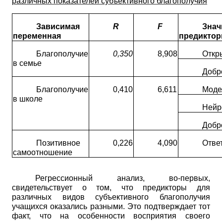
различных показателей субъективного благополучия
Зависимая
R
F
Зна
переменная
предикто
Благополучие
0,350
8,908
Откр
в семье
Добр
Благополучие
0,410
6,611
Моде
в школе
Нейр
Добр
Позитивное
0,226
4,090
Отве
самоотношение
Регрессионный анализ, во-первых,
свидетельствует о том, что предикторы для
различных видов субъективного благополучия
учащихся оказались разными. Это подтверждает тот
факт, что на особенности восприятия своего