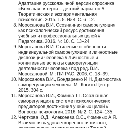
Адаптация русскоязычной версии опросника
«Большая пятерка – детский вариант» //
Теоретическая и экспериментальная
психология. 2015. Т. 8. № 4. С. 6–12.
Моросанова В.И. Осознанная саморегуляция
как психологический ресурс достижения
учебных и профессиональных целей //
Педагогика. 2016. № 10. С. 13–24.
Моросанова В.И. Стилевые особенности
индивидуальной саморегуляции и личностные
диспозиции человека // Личностные и
когнитивные аспекты саморегуляции
деятельности человека / под ред. В.И.
Моросановой. М.: ПИ РАО, 2006. С. 18–39.
Моросанова В.И., Бондаренко И.Н. Диагностика
саморегуляции человека. М.: Когито-Центр,
2015. 304 с.
Моросанова В.И., Фомина Т.Г. Осознанная
саморегуляция в системе психологических
предикторов достижения учебных целей //
Вопросы психологии. 2016. № 2. С. 124–135.
Черткова Ю.Д., Алексеева О.С., Фоминых А.Я.
Взаимосвязь удовлетворенности жизнью,