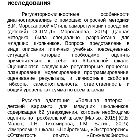
исследования
Регуляторно-личностные особенности
диагностировались с помощью опросной методики
В.И. Моросановой «Стиль саморегуляции поведения
(детский) ССПМ-Д»
[
Моросанова, 2015
]
. Данная
методика была специально разработана для
младших школьников. Вопросы представлены в
виде описания типичных учебных повседневных
ситуаций, которые необходимо оценить
применительно к себе по 6-балльной шкале.
Оцениваются следующие регуляторные процессы:
планирование, моделирование, программирование,
оценивание результата, и личностные свойства:
гибкость, самостоятельность, ответственность и
общий уровень как сумма по всем шкалам.
Русская адаптация «Большая пятерка -
детский вариант» для младших школьников,
содержащая 62 утверждения, которые необходимо
оценить по трехбалльной шкале
[
Малых, 2015
]
(С.Б.
Малых, Т.Н. Тихомирова, Г.М. Васин, 2015).
Измеряемые шкалы: «Нейротизм», «Экстраверсия»,
«Открытость опыту», «Дружелюбность»,