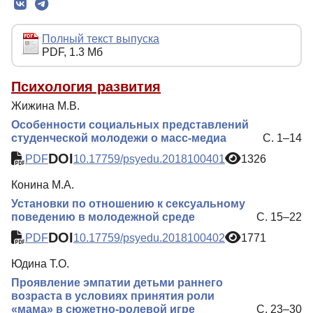
Редколлегия
Редакционная политика
Полный текст выпуска
PDF, 1.3 Мб
Индексирование
Для авторов
Психология развития
Жижина М.В.
Рубрики
Особенности социальных представлений
Препринты
студенческой молодежи о масс-медиа
С. 1–14
DOI
Подписка
PDF
10.17759/psyedu.2018100401
1326
Контакты
Конина М.А.
Установки по отношению к сексуальному
поведению в молодежной среде
С. 15–22
DOI
PDF
10.17759/psyedu.2018100402
1771
Юдина Т.О.
Проявление эмпатии детьми раннего
возраста в условиях принятия роли
«мама» в сюжетно-ролевой игре
С. 23–30