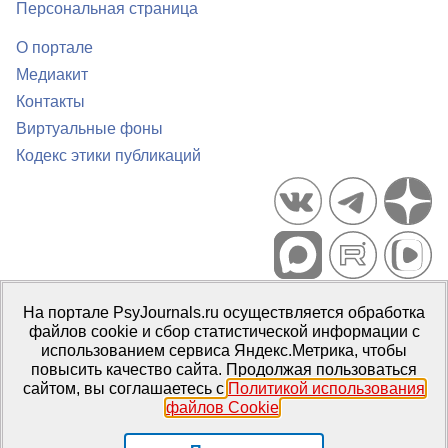
Персональная страница
О портале
Медиакит
Контакты
Виртуальные фоны
Кодекс этики публикаций
Портал психологических изданий PsyJournals.ru, 2007–2026
На портале PsyJournals.ru осуществляется обработка
Правила использования материалов
файлов cookie и сбор статистической информации с
Свидетельство регистрации СМИ
Эл № ФС77-66447 от 14 июля
использованием сервиса Яндекс.Метрика, чтобы
2016 г.
повысить качество сайта. Продолжая пользоваться
сайтом, вы соглашаетесь с
Политикой использования
Издатель:
ФГБОУ ВО МГППУ
файлов Cookie
.
Репозиторий открытого доступа