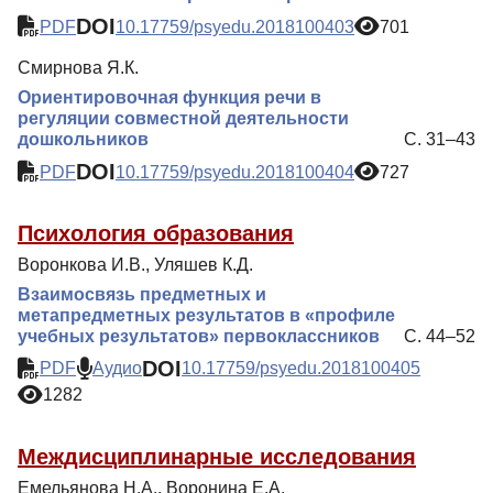
DOI
PDF
10.17759/psyedu.2018100403
701
Смирнова Я.К.
Ориентировочная функция речи в
регуляции совместной деятельности
дошкольников
С. 31–43
DOI
PDF
10.17759/psyedu.2018100404
727
Психология образования
Воронкова И.В., Уляшев К.Д.
Взаимосвязь предметных и
метапредметных результатов в «профиле
учебных результатов» первоклассников
С. 44–52
DOI
PDF
Аудио
10.17759/psyedu.2018100405
1282
Междисциплинарные исследования
Емельянова Н.А., Воронина Е.А.