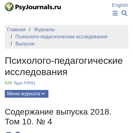
Перейти к основному содержанию
English
НОВОСТИ
Главная
Журналы
ИЗДАНИЯ
Психолого-педагогические исследования
АВТОРЫ
Выпуски
ПОДАТЬ РУКОПИСЬ
БАЗА ЗНАНИЙ
Психолого-педагогические
КЛЮЧЕВЫЕ СЛОВА
Регистрация
Вход
исследования
ВАК
Ядро РИНЦ
Меню журнала
Выпуски
Содержание выпуска 2018.
О Журнале
Том 10. № 4
Миссия