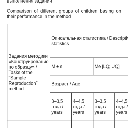
выполнения заданий
Comparison of different groups of children basing on
their performance in the method
Описательная статистика / Descripti
statistics
Задания методики
«Конструирование
M ± s
Me [LQ; UQ]
по образцу» /
Tasks of the
"Sample
Reproduction"
Возраст / Age
method
3–3,5
4–4,5
3–3,5
4–4,5
года /
года /
года /
года /
years
years
years
years