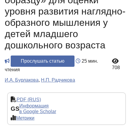
образцу» для оценки
уровня развития наглядно-
образного мышления у
детей младшего
дошкольного возраста
Прослушать статью
25 мин.
708
чтения
И.А. Бурлакова
,
Н.П. Радчикова
PDF (RUS)
Информация
GS
в Google Scholar
Метрики