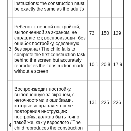
instructions: the construction must
be exactly the same as the adult's
Ребенок с первой постройкой,
выполненной за экраном, не
73
150
129
справляется; воспроизводит без
ошибок постройку, сделанную
3
без экрана / The child fails to
complete the first construction task
behind the screen but accurately
10,1
20,8
17,9
reproduces the construction made
without a screen
Воспроизводит постройку,
выполненную за экраном, с
неточностями и ошибками,
131
225
226
которые исправляет после
повторения инструкции:
постройка должна быть точно
такой же, как у взрослого / The
4
child reproduces the construction