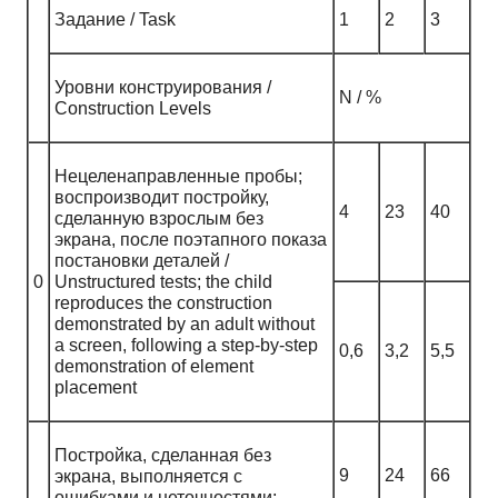
Задание / Task
1
2
3
Уровни конструирования /
N / %
Construction Levels
Нецеленаправленные пробы;
воспроизводит постройку,
4
23
40
сделанную взрослым без
экрана, после поэтапного показа
постановки деталей /
0
Unstructured tests; the child
reproduces the construction
demonstrated by an adult without
a screen, following a step-by-step
0,6
3,2
5,5
demonstration of element
placement
Постройка, сделанная без
9
24
66
экрана, выполняется с
ошибками и неточностями;