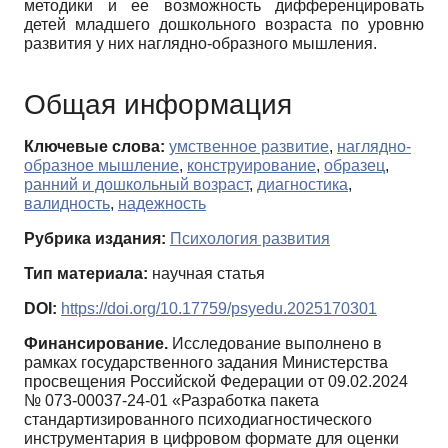
методики и ее возможность дифференцировать
детей младшего дошкольного возраста по уровню
развития у них наглядно-образного мышления.
Общая информация
Ключевые слова:
умственное развитие
,
наглядно-
образное мышление
,
конструирование
,
образец
,
ранний и дошкольный возраст
,
диагностика
,
валидность
,
надежность
Рубрика издания:
Психология развития
Тип материала:
научная статья
DOI:
https://doi.org/10.17759/psyedu.2025170301
Финансирование.
Исследование выполнено в
рамках государственного задания Министерства
просвещения Российской Федерации от 09.02.2024
№ 073-00037-24-01 «Разработка пакета
стандартизированного психодиагностического
инструментария в цифровом формате для оценки