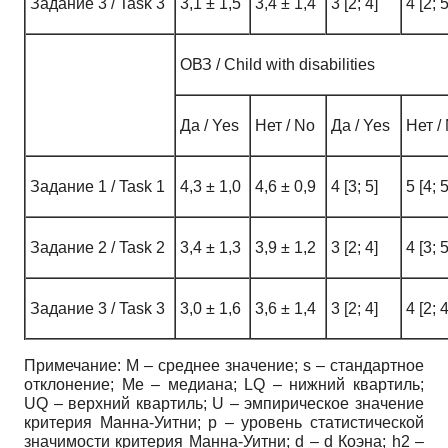
Задание 3 / Task 3
3,1 ± 1,5
3,4 ± 1,4
3 [2; 4]
4 [2; 5
ОВЗ / Child with disabilities
Да / Yes
Нет / No
Да / Yes
Нет /
Задание 1 / Task 1
4,3 ± 1,0
4,6 ± 0,9
4 [3; 5]
5 [4; 5
Задание 2 / Task 2
3,4 ± 1,3
3,9 ± 1,2
3 [2; 4]
4 [3; 5
Задание 3 / Task 3
3,0 ± 1,6
3,6 ± 1,4
3 [2; 4]
4 [2; 4
Примечание: М – среднее значение; s – стандартное
отклонение; Me – медиана; LQ – нижний квартиль;
UQ – верхний квартиль; U – эмпирическое значение
критерия Манна-Уитни; p – уровень статистической
значимости критерия Манна-Уитни; d – d Коэна; h2 –