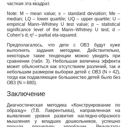
частная эта квадрат.
Note: M – mean value; s – standard deviation; Me –
median; LQ – lower quartile; UQ – upper quartile; U –
empirical Mann–Whitney U test value; p – statistical
significance level of the Mann–Whitney U test; d –
Cohen’s d; η² – partial eta-squared.
Предполагалось, что дети с ОВЗ будут хуже
выполнять задания методики. Действительно,
некоторые такие тенденции можно увидеть при
сравнении (табл. 3). Небольшая величина эффекта
может объясняться как отсутствием различий, так и
небольшим размером выборки детей с ОВЗ (N = 42),
тогда как подавляющее большинство детей было без
ОВЗ (N = 680).
Заключение
Диагностическая методика «Конструирование по
образцу» (Т.В. Лаврентьева), направленная на
выявление уровня развития наглядно-образного
мышления у младших дошкольников, успешно
прошла процедуру апробации. Результаты