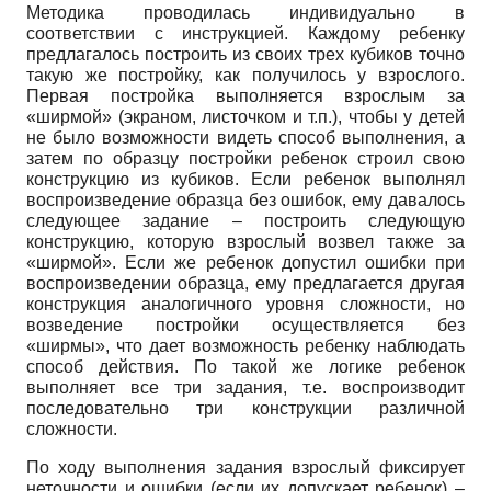
Методика проводилась индивидуально в
соответствии с инструкцией. Каждому ребенку
предлагалось построить из своих трех кубиков точно
такую же постройку, как получилось у взрослого.
Первая постройка выполняется взрослым за
«ширмой» (экраном, листочком и т.п.), чтобы у детей
не было возможности видеть способ выполнения, а
затем по образцу постройки ребенок строил свою
конструкцию из кубиков. Если ребенок выполнял
воспроизведение образца без ошибок, ему давалось
следующее задание – построить следующую
конструкцию, которую взрослый возвел также за
«ширмой». Если же ребенок допустил ошибки при
воспроизведении образца, ему предлагается другая
конструкция аналогичного уровня сложности, но
возведение постройки осуществляется без
«ширмы», что дает возможность ребенку наблюдать
способ действия. По такой же логике ребенок
выполняет все три задания, т.е. воспроизводит
последовательно три конструкции различной
сложности.
По ходу выполнения задания взрослый фиксирует
неточности и ошибки (если их допускает ребенок) –