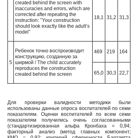
created behind the screen with
inaccuracies and errors, which are
corrected after repeating the
18,1
31,2
31,3
instruction: "Your construction
should look exactly like the adult’s
model"
Ребенок точно воспроизводит
469
219
164
конструкцию, созданную за
5
ширмой / The child accurately
reproduces the construction
65,0
30,3
22,7
created behind the screen
Для проверки валидности методики были
использованы данные опроса воспитателей по семи
показателям. Оценки воспитателей по всем семи
показателям получились очень согласованными
(стандартизированная альфа Кронбаха = 0,94;
факторный анализ (метод главных компонент;
КМО = 0,92; критерий сферичности Бартлетта