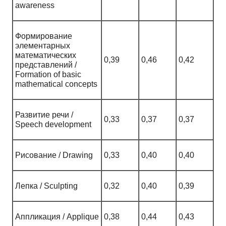
awareness
Формирование
элементарных
математических
0,39
0,46
0,42
представлений /
Formation of basic
mathematical concepts
Развитие речи /
0,33
0,37
0,37
Speech development
Рисование / Drawing
0,33
0,40
0,40
Лепка / Sculpting
0,32
0,40
0,39
Аппликация / Applique
0,38
0,44
0,43