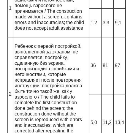
помощь взрослого не
1
принимается / The construction
made without a screen, contains
errors and inaccuracies; the child
1,2
3,3
9,1
does not accept adult assistance
Ребенок с первой постройкой,
выполненной за экраном, не
справляется; постройку,
сделанную без экрана,
36
81
97
воспроизводит с ошибками и
неточностями, которые
исправляет после повторения
инструкции: постройка должна
быть точно такой же, как у
2
взрослого / The child fails to
complete the first construction
done behind the screen; the
construction done without the
screen is reproduced with errors
5,0
11,2
13,4
and inaccuracies, which are
corrected after repeating the