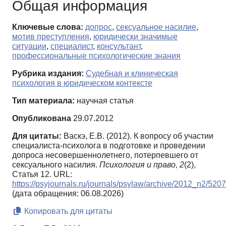
Общая информация
Ключевые слова:
допрос
,
сексуальное насилие
,
мотив преступления
,
юридически значимые
ситуации
,
специалист
,
консультант
,
профессиональные психологические знания
Рубрика издания:
Судебная и клиническая
психология в юридическом контексте
Тип материала:
научная статья
Опубликована
29.07.2012
Для цитаты:
Васкэ, Е.В. (2012). К вопросу об участии
специалиста-психолога в подготовке и проведении
допроса несовершеннолетнего, потерпевшего от
сексуального насилия.
Психология и право,
2
(2),
Статья 12. URL:
https://psyjournals.ru/journals/psylaw/archive/2012_n2/520
(дата обращения: 06.08.2026)
Копировать для цитаты