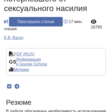
сексуального насилия
Прослушать статью
17 мин.
16765
чтения
Е.В. Васкэ
PDF (RUS)
Информация
GS
в Google Scholar
Метрики
Резюме
В работе обоснована необходимость использования