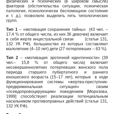
физических и психических (в широком смысле)
факторов (обстоятельства ситуации, психическая
патология, психологически беспомощное состояние
и т. д.), позволило выделить пять типологических
групп.
Тип 1
– «мотивация сохранения тайны» (43 чел. –
17,4 % от общего числа, из них 36 девочек) включает
в себя жертв инцестуальной связи (статьи 131,
132 УК РФ), большинство из которых составляют
малолетние (4–10 лет) дети (27 потерпевших – 63 %).
Тип 2
– «мотивация эротичной идентичности» (39
чел.– 15,8 % от общего числа) включает
несовершеннолетних потерпевших женского пола
периода старшего пубертатного и раннего
юношеского возраста (15–17 лет), которые в ходе
функционирования системы «жертва-преступник-
предкриминальная ситуация» своим
«псевдопровоцирующим» поведением
[
Морозова,
1999
]
способствуют реализации потенциальным
насильником противоправных действий (статьи 131,
132 УК РФ).