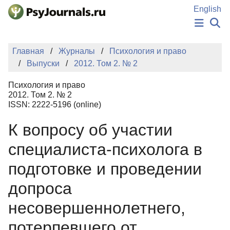
Перейти к основному содержанию
English
НОВОСТИ
Главная
Журналы
Психология и право
ИЗДАНИЯ
Выпуски
2012. Том 2. № 2
АВТОРЫ
ПОДАТЬ РУКОПИСЬ
Психология и право
БАЗА ЗНАНИЙ
2012. Том 2. № 2
ISSN: 2222-5196 (online)
КЛЮЧЕВЫЕ СЛОВА
Регистрация
Вход
К вопросу об участии
специалиста-психолога в
подготовке и проведении
допроса
несовершеннолетнего,
потерпевшего от