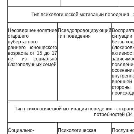
Тип психологической мотивации поведения - э
Несовершеннолетние
Псевдопровоцирующий
Восприят
старшего
тип поведения
ситуаци
пубертатного –
безвыход
раннего юношеского
блокиров
возраста от 15 до 17
активно
лет из социально
зависимо
благополучных семей
поведени
осознани
внутрен
внешней
стороны
происход
Тип психологической мотивации поведения - сохран
потребностей (34 
Социально-
Психологическая
Послушно