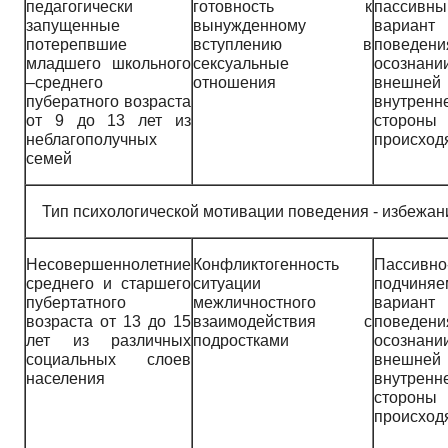
педагогически
готовность к
пассивны
запущенные
вынужденному
вариант
потерепвшие
вступлению в
поведени
младшего школьного
сексуальные
осознани
–среднего
отношения
внешн
пубератного возраста
внутренн
от 9 до 13 лет из
стороны
неблагополучных
происход
семей
Тип психологической мотивации поведения - избеж
Несовершеннолетние
Конфликтогенность
Пассивно
среднего и старшего
ситуации
подчиня
пубертатного
межличностного
вариант
возраста от 13 до 15
взаимодействия с
поведени
лет из различных
подростками
осознани
социальных слоев
внешн
населения
внутренн
стороны
происход