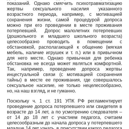
показаний. Однако смягчить психотравматизацию
жертвы сексуального насилия указанного
возрастного периода, например, с мотивацией
сохранения жизни, самой процедурой допроса
можно при его проведении в месте проживания
потерпевшей. Допрос малолетних потерпевших
(дошкольного и младшего школьного возраста)
целесообразно проводить в помещении с
обстановкой, располагающей к общению (мягкая
мебель, наличие игрушек и т. п.) или в привычном
для него месте. Однако привычная для ребенка
обстановка не всегда может являться комфортной.
Так, например, проведение допроса жертвы
инцестуальной связи (с мотивацией сохранения
тайны) в месте ее проживания, где совершалось
сексуальное насилие, не только нецелесообразно,
но, на наш взгляд, и не гуманно.
Поскольку ч. 1 ст. 191 УПК РФ регламентирует
проведение допроса потерпевшего или свидетеля в
возрасте до 14 лет, а по усмотрению следователя –
от 14 до 18 лет с участием педагога, считаем
целесообразным до начала допроса у потерпевшего
младше 14 лет узнать, в присутствии какого педагога