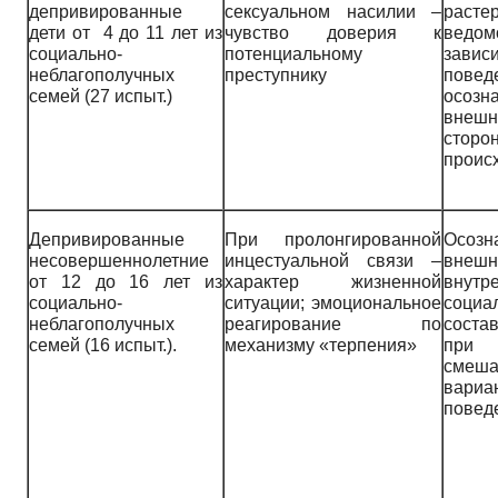
депривированные
сексуальном насилии –
расте
дети от 4 до 11 лет из
чувство доверия к
ведом
социально-
потенциальному
завис
неблагополучных
преступнику
повед
семей (27 испыт.)
осозн
внешн
сторо
проис
Депривированные
При пролонгированной
Осозн
несовершеннолетние
инцестуальной связи –
внешн
от 12 до 16 лет из
характер жизненной
внут
социально-
ситуации; эмоциональное
социа
неблагополучных
реагирование по
соста
семей (16 испыт.).
механизму «терпения»
при
смеша
вариа
повед