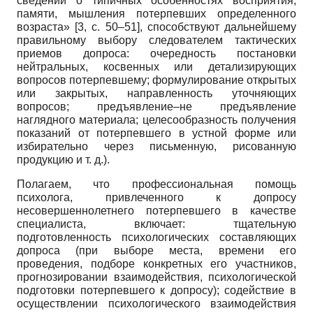
сведений о типичных особенностях восприятия,
памяти, мышления потерпевших определенного
возраста» [3, с. 50–51], способствуют дальнейшему
правильному выбору следователем тактических
приемов допроса: очередность постановки
нейтральных, косвенных или детализирующих
вопросов потерпевшему; формулирование открытых
или закрытых, направленность уточняющих
вопросов; предъявление–не предъявление
наглядного материала; целесообразность получения
показаний от потерпевшего в устной форме или
избирательно через письменную, рисованную
продукцию и т. д.).
Полагаем, что профессиональная помощь
психолога, привлеченного к допросу
несовершеннолетнего потерпевшего в качестве
специалиста, включает: тщательную
подготовленность психологических составляющих
допроса (при выборе места, времени его
проведения, подборе конкретных его участников,
прогнозировании взаимодействия, психологической
подготовки потерпевшего к допросу); содействие в
осуществлении психологического взаимодействия