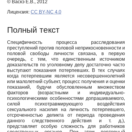
© Васкэ Е.В., 2012
Лицензия:
CC BY-NC 4.0
Полный текст
Специфичность процесса расследования
преступлений против половой неприкосновенности и
половой свободы личности связана, в первую
очередь, с тем, что единственным источником
доказательств по уголовному делу достаточно часто
выступают показания потерпевших. В тех случаях
когда потерпевшим является несовершеннолетний
или малолетний субъект, процесс получения и оценки
показаний, будучи обусловленным множеством
факторов (возрастными и индивидуально-
психологическими особенностями допрашиваемого,
силой психотравмирующего воздействия
сексуального насилия на личность потерпевшего,
отсроченностью деликта от периода проведения
данного следственного действия и т. д.),
представляет особую сложность для работников
следственных органов. При этом повторный