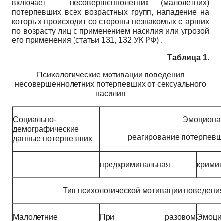
включает несовершеннолетних (малолетних)
потерпевших всех возрастных групп, нападение на
которых происходит со стороны незнакомых старших
по возрасту лиц с применением насилия или угрозой
его применения (статьи 131, 132 УК РФ) .
Таблица 1.
Психологические мотивации поведения
несовершеннолетних потерпевших от сексуального
насилия
Социально-
Эмоционал
демографические
реагирование потерпевш
данные потерпевших
предкриминальная
крими
Тип психологической мотивации поведения 
Малолетние
При разовом
Эмоц