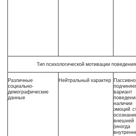
Тип психологической мотивации поведения 
Различные
Нейтральный характер
Пассивно
социально-
подчиня
демографические
вариант
данные
поведени
наличии
эмоций с
осознани
внешней
(иног
внутренн