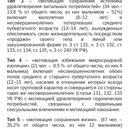
Тип 3
– «мотивация сохранения источника
удовлетворения витальных потребностей» (34 чел.–
13,8 % от общего числа, из них мальчиков – 51%)
включает малолетних (8–12 лет) и
несовершеннолетних потерпевших среднего
пубертатного возраста (13–14 лет), вынужденных
обеспечивать свою жизнедеятельность посредством
«продажи» своего тела в явной или
завуалированной форме (ч. 3 ст. 131, ч. 3 ст. 132, ст.
133, ст. 134, ст. 135, ч. 3 ст. 240 УК РФ).
Тип 4
– «мотивация избежания микросредовой
изоляции» (21 чел. – 8,5 % от общего числа, из них 4
мальчика) включает несовершеннолетних обоих
полов среднего и старшего пубертатного возраста
(12–15 лет), насилие в отношении которых всегда
носит групповой характер и совершается со стороны
таких же несовершеннолетних (статьи 131, 132, 133
УК РФ) с мотивацией удовлетворения гедонических
потребностей, связанных с первичными
сексуальными влечениями и мотивацией наказания.
Тип 5
– «мотивация сохранения жизни» (87 чел. –
35,2% от общего числа, из них 12 мальчиков)