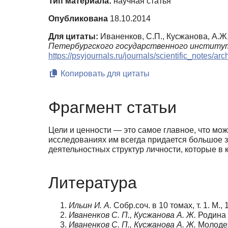
Тип материала:
научная статья
Опубликована
18.10.2014
Для цитаты:
Иваненков, С.П., Кусжанова, А.
Петербургского государственного институт
https://psyjournals.ru/journals/scientific_notes/a
Копировать для цитаты
Фрагмент статьи
Цели и ценности — это самое главное, что мо
исследованиях им всегда придается большое 
деятельностных структур личности, которые в
Литература
Ильин И. А.
Собр.соч. в 10 томах, т. 1. М., 
Иваненков С. П., Кусжанова А. Ж.
Родина 
Иваненков С. П., Кусжанова А. Ж.
Молодеж