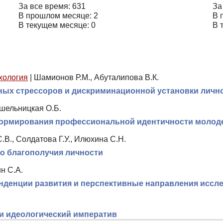
За все время: 631
За
В прошлом месяце: 2
В 
В текущем месяце: 0
В 
хология
|
Шамионов Р.М., Абуталипова В.К.
ных стрессоров и дискриминационной установки личн
ушельницкая О.Б.
ормирования профессиональной идентичности молоде
.В., Солдатова Г.У., Илюхина С.Н.
о благополучия личности
н С.А.
нденции развития и перспективные направления иссл
и идеологический императив