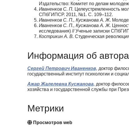
Издательство: Комитет по делам молодежи
Иваненков С. П.
Целеустремленность моло
СПбГИПСР. 2011, №1. С. 109–112.
Иваненков С. П., Кусжанова А. Ж
. Молоде
Иваненков С. П., Кусжанова А. Ж.
Ценност
исследования) // Ученые записки СПбГИПС
К
острикин А. В.
Студенческая революция 1
Информация об автора
Сергей Петрович Иваненков,
доктор филосо
государственный институт психологии и социа
Ажар Жалелевна Кусжанова,
доктор философ
хозяйства и государственной службы при Прези
Метрики
Просмотров web