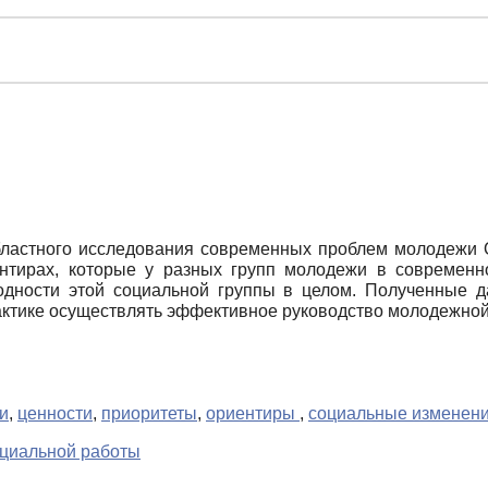
бластного исследования современных проблем молодежи О
нтирах, которые у разных групп молодежи в современн
одности этой социальной группы в целом. Полученные
рактике осуществлять эффективное руководство молодежной
и
,
ценности
,
приоритеты
,
ориентиры
,
социальные изменен
оциальной работы