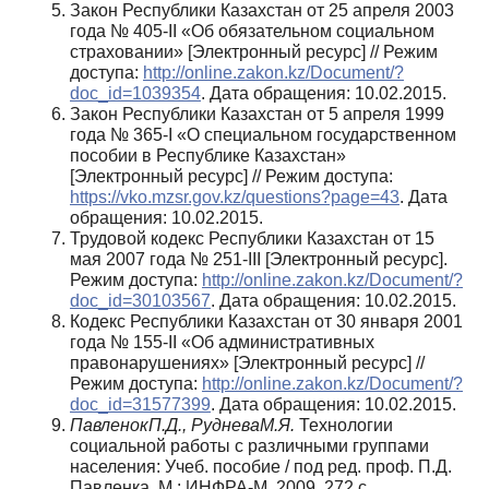
Закон Республики Казахстан от 25 апреля 2003
года № 405-II «Об обязательном социальном
страховании» [Электронный ресурс] // Режим
доступа:
http://online.zakon.kz/Document/?
doc_id=1039354
. Дата обращения: 10.02.2015.
Закон Республики Казахстан от 5 апреля 1999
года № 365-I «О специальном государственном
пособии в Республике Казахстан»
[Электронный ресурс] // Режим доступа:
https://vko.mzsr.gov.kz/questions?page=43
. Дата
обращения: 10.02.2015.
Трудовой кодекс Республики Казахстан от 15
мая 2007 года № 251-III [Электронный ресурс].
Режим доступа:
http://online.zakon.kz/Document/?
doc_id=30103567
. Дата обращения: 10.02.2015.
Кодекс Республики Казахстан от 30 января 2001
года № 155-II «Об административных
правонарушениях» [Электрон­ный ресурс] //
Режим доступа:
http://online.zakon.kz/Document/?
doc_id=31577399
. Дата обращения: 10.02.2015.
ПавленокП.Д., РудневаМ.Я.
Технологии
социальной работы с различными группами
населения: Учеб. посо­бие / под ред. проф. П.Д.
Павленка. М.: ИНФРА-М, 2009. 272 с.