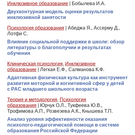
Инклюзивное образование
|
Бобылева И.А.
Двухконтурная модель оценки результатов
инклюзивной занятости
Психология образования
|
Абеджа Я., Ассерму Д.,
Лотфи С.
Влияние социальной поддержки в школе: обзор
литературы о благополучии и результатах
обучения
Клиническая психология
,
Инклюзивное
образование
|
Легкая Е.Ф., Салманова К.Ф.
Адаптивная физическая культура как инструмент
развития моторной и когнитивной сфер у детей
с РАС младшего школьного возраста
Теория и методология
,
Психология
образования
|
Юрчук О.Л., Тукфеева Ю.В.,
Трофимова А.П., Розвезева А.К., Кнышева Т.П.
Анализ уровня эффективности оказания
психолого-педагогической помощи в системе
образования Российской Федерации