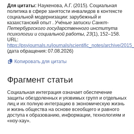
Для цитаты:
Наукенова, А.Г. (2015). Социальная
политика в сфере занятости инвалидов в контексте
социальной модернизации: зарубежный и
казахстанский опыт .
Учёные записки Санкт-
Петербургского государственного института
психологии и социальной работы,
23
(1), 152–158.
URL:
https://psyjournals.ru/journals/scientific_notes/archive/20
(дата обращения: 07.08.2026)
Копировать для цитаты
Фрагмент статьи
Социальная интеграция означает обеспечение
защиты обездоленных и уязвимых групп и отдель­ных
лиц и их полную интеграцию в экономиче­скую жизнь
и жизнь общества на основе всеобще­го и равного
доступа к образованию, информации, технологиям и
«ноу-хау».