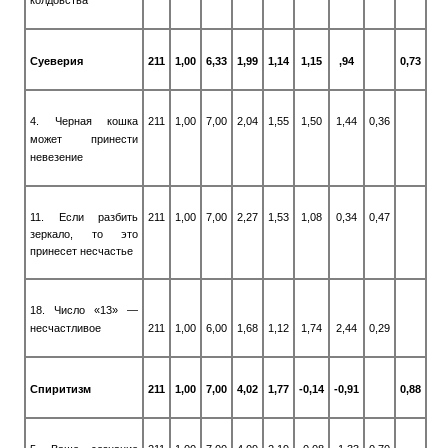
Суеверия
211
1,00
6,33
1,99
1,14
1,15
,94
0,73
4. Черная кошка
211
1,00
7,00
2,04
1,55
1,50
1,44
0,36
может принести
невезение
11. Если разбить
211
1,00
7,00
2,27
1,53
1,08
0,34
0,47
зеркало, то это
принесет несчастье
18. Число «13» —
несчастливое
211
1,00
6,00
1,68
1,12
1,74
2,44
0,29
Спиритизм
211
1,00
7,00
4,02
1,77
-0,14
-0,91
0,88