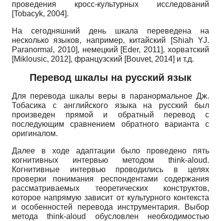
проведения кросс-культурных исследований
[
Tobacyk, 2004
]
.
На сегодняшний день шкала переведена на
несколько языков, например, китайский
[
Shiah Y­J.
Paranormal, 2010
]
, немецкий
[
Eder, 2011
]
, хорватский
[
Miklousic, 2012
]
, французский
[
Bouvet, 2014
]
и т.д.
Перевод шкалы на русский язык
Для перевода шкалы веры в паранормальное Дж.
Тобасика с английского языка на русский был
произведен прямой и обратный перевод с
последующим сравнением обратного варианта с
оригиналом.
Далее в ходе адаптации было проведено пять
когнитивных интервью методом
think
-
aloud
.
Когнитивные интервью проводились в целях
проверки понимания респондентами содержания
рассматриваемых теоретических конструктов,
которое напрямую зависит от культурного контекста
и особенностей перевода инструментария. Выбор
метода
think
-
aloud
обусловлен необходимостью