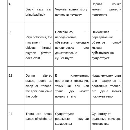
4
Черная кошка
Black cats can
Черные кошки могут
может принести
bring bad luck
принести неудачу
невезение
9
Психокинез —
Психокинез —
Psychokinesis, the
передвижение
передвижение
movement of
объектов с помощью
объектов силой
objects through
психических сил
мысли
psychic powers,
действительно
действительно
does exist
существует
существует
12
During altered
В измененных
Когда человек спит
states, such as
состояниях сознания,
или находится в
sleep or trances,
таких как сон или
состоянии транса,
the spirit can leave
транс, дух может
его душа может
the body
покинуть тело
покинуть тело
24
There are actual
Существуют
Существуют
cases of witchcraft
реальные случаи
реальные примеры
колдовства
колдовства