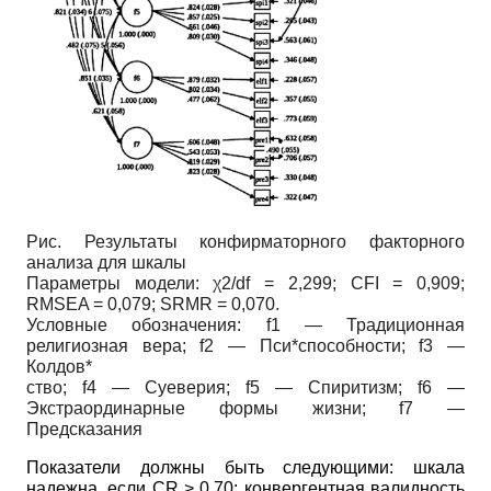
Рис. Результаты конфирматорного факторного
анализа для шкалы
Параметры модели: χ2/df = 2,299; CFI = 0,909;
RMSEA = 0,079; SRMR = 0,070.
Условные обозначения: f1 — Традиционная
религиозная вера; f2 — Пси*способности; f3 —
Колдов*
ство; f4 — Суеверия; f5 — Спиритизм; f6 —
Экстраординарные формы жизни; f7 —
Предсказания
Показатели должны быть следующими: шкала
надежна, если
CR
> 0,70; конвергентная валидность