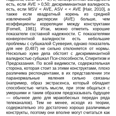
есть, если
AVE
> 0,50; дискриминантная валидность
есть, если
MSV
<
AVE
,
ASV
< <
AVE
[
Hair, 2010
]
, а
также если квадратный корень из средней
извлеченной дисперсии
(
AVE
)
больше, чем
коэффициенты корреляции между конструктами
[
Fornell, 1981
]
. Итак, можно отметить хорошие
показатели составной надежности. С показателями
конвергентной валидности есть
небольшие
проблемы с субшкалой Суеверия, однако показатель
для нее (0,487) не сильно отклоняется от нормы.
Несколько хуже дела обстоят с дис­криминантной
валидностью субшкал Пси-способности, Спиритизм и
Предсказания. По всей видимости, содержательная
сторона, которая стоит за этими конструктами, плохо
различима респондентами, в их представлении эти
паранормальные явления сильно связаны
(например, образ экстрасенса, который обладает
способностью читать мысли, при этом общаться с
умершими и таким образом предсказывать будущее
— обычное дело для мракобесных передач ряда
телеканалов). Тем не менее, исходя из теории,
содержательно это достаточно хорошо различимые
конструкты, поэтому они вполне могут считаться как