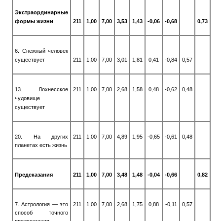
Экстраординарные
формы жизни
211
1,00
7,00
3,53
1,43
-0,06
-0,68
0,73
6. Снежный человек
существует
211
1,00
7,00
3,01
1,81
0,41
-0,84
0,57
13. Лохнесское
211
1,00
7,00
2,68
1,58
0,48
-0,62
0,48
чудовище
существует
20. На других
211
1,00
7,00
4,89
1,95
-0,65
-0,61
0,48
планетах есть жизнь
Предсказания
211
1,00
7,00
3,48
1,48
-0,04
-0,66
0,82
7. Астрология — это
211
1,00
7,00
2,68
1,75
0,88
-0,11
0,57
способ точного
предсказания