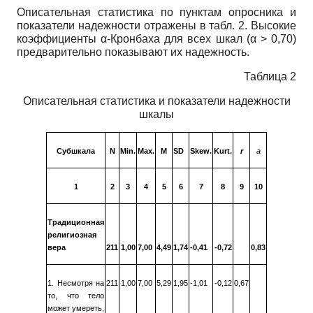
Описательная статистика по пунктам опросника и
показатели надежности отражены в табл. 2. Высокие
коэффициенты α-Кронбаха для всех шкал (α > 0,70)
предварительно показывают их надежность.
Таблица 2
Описательная статистика и показатели надежности
шкалы
Субшкала
N
Min.
Max.
M
SD
Skew.
Kurt.
r
а
1
2
3
4
5
6
7
8
9
10
Традиционная
религиозная
вера
211
1,00
7,00
4,49
1,74
-0,41
-0,72
0,83
1. Несмотря на
211
1,00
7,00
5,29
1,95
-1,01
-0,12
0,67
то, что тело
может умереть,