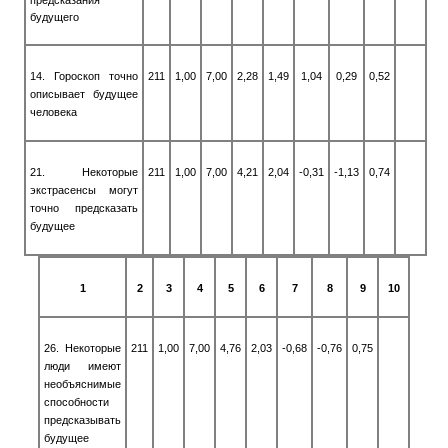
будущего
14. Гороскоп точно
211
1,00
7,00
2,28
1,49
1,04
0,29
0,52
описывает будущее
человека
21. Некоторые
211
1,00
7,00
4,21
2,04
-0,31
-1,13
0,74
экстрасенсы могут
точно предсказать
будущее
1
2
3
4
5
6
7
8
9
10
26. Некоторые
211
1,00
7,00
4,76
2,03
-0,68
-0,76
0,75
люди имеют
необъяснимые
способности
предсказывать
будущее