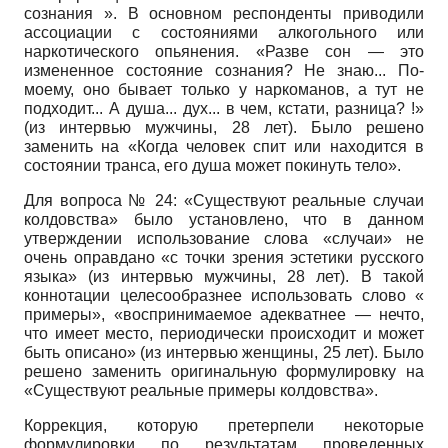
сознания ». В основном респонденты приводили
ассоциации с состояниями алкогольного или
наркотического опьянения. «Разве сон — это
измененное состояние сознания? Не знаю... По-
моему, оно бывает только у наркоманов, а тут не
подходит... А душа... дух... в чем, кстати, разница? !»
(из интервью мужчины, 28 лет). Было решено
заменить на «Когда человек спит или находится в
состоянии транса, его душа может покинуть тело».
Для вопроса № 24: «Существуют реальные случаи
колдовства» было установлено, что в данном
утверждении использование слова «случаи» не
очень оправдано «с точки зрения эстетики русского
языка» (из интервью мужчины, 28 лет). В такой
коннотации целесообразнее использовать слово «
примеры», «воспринимаемое адекватнее — нечто,
что имеет место, периодически происходит и может
быть описано» (из интервью женщины, 25 лет). Было
решено заменить оригинальную формулировку на
«Существуют реальные примеры колдовства».
Коррекция, которую претерпели некоторые
формулировки по результатам проведенных