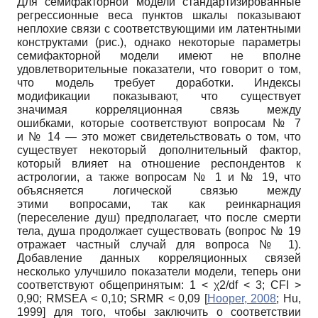
Для семифакторной модели стандартизированные
регрессионные веса пунктов шкалы показывают
неплохие связи с соответствующими им латентными
конструктами (рис.), однако некоторые параметры
семифакторной модели имеют не вполне
удовлетворительные показатели, что говорит о том,
что модель требует доработки. Индексы
модификации показывают, что существует
значимая корреляционная связь между
ошибками, которые соответствуют вопросам № 7
и № 14 — это может свидетельствовать о том, что
существует некоторый дополнительный фактор,
который влияет на отношение респондентов к
астрологии, а также вопросам № 1 и № 19, что
объясняется логической связью между
этими вопросами, так как реинкарнация
(переселение душ) предполагает, что после смерти
тела, душа продолжает существовать (вопрос № 19
отражает частный случай для вопроса № 1).
Добавление данных корреляционных связей
несколько улучшило показатели модели, теперь они
соответствуют общепринятым: 1 < χ2/df < 3; CFI >
0,90; RMSEA < 0,10; SRMR < 0,09
[
Hooper, 2008
;
Hu,
1999
]
для того, чтобы заключить о соответствии