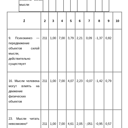
мысли
1
2
3
4
5
6
7
8
9
10
9. Психокинез —
211
1,00
7,00
3,79
2,21
0,09
-1,37
0,82
передвижение
объектов силой
мысли,
действительно
существует
16. Мысли человека
211
1,00
7,00
4,07
2,23
-0,07
-1,42
0,79
могут влиять на
движение
физических
объектов
23. Мысли читать
невозможно*
211
1,00
7,00
4,61
2,05
-,051
-0,95
0,57