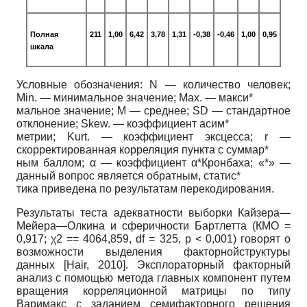
Полная
211
1,00
6,42
3,78
1,31
-0,38
-0,46
1,00
0,95
шкала
Условные обозначения: N — количество человек;
Min. — минимальное значение; Max. — макси*
мальное значение; M — среднее; SD — стандартное
отклонение; Skew. — коэффициент асим*
метрии; Kurt. — коэффициент эксцесса; r —
скорректированная корреляция пункта с суммар*
ным баллом; α — коэффициент α*Кронбаха; «*» —
данный вопрос является обратным, статис*
тика приведена по результатам перекодирования.
Результаты теста адекватности выборки Кайзера—
Мейера—Олкина и сферичности Бартлетта (КМО =
0,917; χ2 == 4064,859, df = 325, p < 0,001) говорят о
возможности выделения факторнойструктуры
данных
[
Hair, 2010
]
. Эксплораторный факторный
анализ с помощью метода главных компонент путем
вращения корреляционной матрицы по типу
Варимакс с заданием семифакторного решения