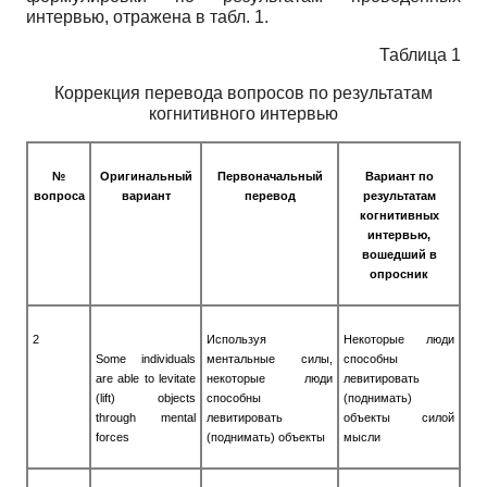
интервью, отражена в табл. 1.
Таблица 1
Коррекция перевода вопросов по результатам
когнитивного интервью
№
Оригинальный
Первоначальный
Вариант по
вопроса
вариант
перевод
результатам
когнитивных
интервью,
вошедший в
опросник
2
Используя
Некоторые люди
Some individuals
ментальные силы,
способны
are able to levitate
некоторые люди
левитировать
(lift) objects
способны
(поднимать)
through mental
левитировать
объекты силой
forces
(поднимать) объекты
мысли