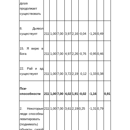
душа
продолжает
существовать
8. Дьявол
существует
211
1,00
7,00
3,97
2,16
-0,04
-1,26
0,49
15. Я верю в
Бога
211
1,00
7,00
4,97
2,26
-0,76
-0,95
0,46
22. Рай и ад
существуют
211
1,00
7,00
3,72
2,19
0,12
-1,33
0,38
Пси-
способности
211
1,00
7,00
4,02
1,91
-0,02
-1,16
0,91
2. Некоторые
211
1,00
7,00
3,61
2,19
0,25
-1,31
0,79
люди способны
левитировать
(поднимать)
объекты силой