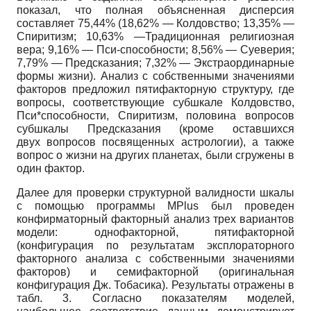
показал, что полная объясненная дисперсия
составляет 75,44% (18,62% — Колдовство; 13,35% —
Спиритизм; 10,63% —Традиционная религиозная
вера; 9,16% — Пси-способности; 8,56% — Суеверия;
7,79% — Предсказания; 7,32% — Экстраординарные
формы жизни). Анализ с собственными значениями
факторов предложил пятифакторную структуру, где
вопросы, соответствующие субшкале Колдовство,
Пси*способности, Спиритизм, половина вопросов
субшкалы Предсказания (кроме оставшихся
двух вопросов посвященных астрологии), а также
вопрос о жизни на других планетах, были сгружены в
один фактор.
Далее для проверки структурной валидности шкалы
с помощью программы MPlus был проведен
конфирматорный факторный анализ трех вариантов
модели: однофакторной, пятифакторной
(конфигурация по результатам эксплораторного
факторного анализа с собственными значениями
факторов) и семифакторной (оригинальная
конфигурация Дж. Тобасика). Результаты отражены в
табл. 3. Согласно показателям моделей,