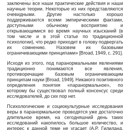
заключены все наши практические действия и наши
научные теории. Некоторые из них представляются
очевидными. Другие настолько хорошо
поддерживаются всеми эмпирическими фактами,
доступными обычному восприятию и
открывающимися во время научных изысканий (в
том числе и в этой статье по традиционной
психологии), что редко приходит в голову подвергать
их сомнению. Назовем их базовыми
ограничивающими принципами»
[
Broad, 1949
, с. 291]
.
Исходя из этого, под паранормальными явлениями
традиционно понимаются все явления,
противоречащие базовым ограничивающим
принципам науки
[
Broad, 1949
]
. Никакого позитивного
определения понятия «паранормальное», по
которому бы существовал полный консенсус среди
исследователей, до сих пор нет.
Психологические и социокультурные исследования
веры в паранормальное проводятся уже достаточно
длительное время, на сегодняшний день таких
исследований накопилось большое количество, и
интерес к данной теме не угасает (А.Р. Гилиланд,