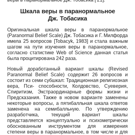
Шкала веры в паранормальное
Дж. Тобасика
Оригинальная шкала веры в паранормальное
(
Paranormal
Belief
Scale
) Дж. То­басика и Г. Милфорда
имела 25 вопросов
[
Tobacyk, 1983
]
и стала важным
шагом на пути изучения веры в паранормальное,
согласно статистике
Web of Science
данная статья
была процитирована 242 раза.
Новый доработанный вариант шкалы (
Revised
Paranormal
Belief
Scale
) содержит 26 вопросов и
состоит из семи субшкал: Традиционная религиозная
вера, Пси- способности, Колдовство, Суеверия,
Спиритизм, Экстраординарные формы жизни и
Предсказания. Также в новом варианте заменены
некоторые вопросы, а пятибалльная шкала ответов
заменена на семибалльную. По утверждению
разработчика, текущий вариант шкалы
представляется концептуально и психометрически
обоснованным инструментом для измерения
степени веры в паранормальное, в том числе и для