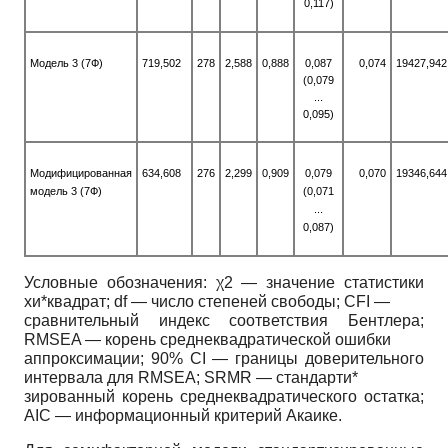
0,117)
Модель 3 (7Ф)
719,502
278
2,588
0,888
0,087
0,074
19427,942
(0,079
...
0,095)
Модифицированная
634,608
276
2,299
0,909
0,079
0,070
19346,644
модель 3 (7Ф)
(0,071
...
0,087)
Условные обозначения: χ2 — значение статистики
хи*квадрат; df — число степеней свободы; CFI —
сравнительный индекс соответствия Бентлера;
RMSEA — корень среднеквадратической ошибки
аппроксимации; 90% CI — границы доверительного
интервала для RMSEA; SRMR — стандарти*
зированный корень среднеквадратического остатка;
AIC — информационный критерий Акаике.