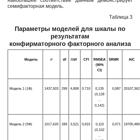
наибольшее соответствие данным демонстрирует
семифакторная модель.
Таблица 3
Параметры моделей для шкалы по
результатам
конфирматорного факторного анализа
Модель
X
df
X
/df
CFI
RMSEA
SRMR
AIC
"
(90%
CI)
Модель 1 (1Ф)
1437,503
299
4,808
0,710
0,135
0,087
20107,362
(0,128
...
0,142)
Модель 2 (5Ф)
1017,620
289
3,521
0,815
0,110
0,071
19705,480
(0,102
...