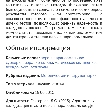
на русский язык, после чего было проведено пять
когнитивных интервью методом think-aloud, затем
был осуществлен социально-психологический опрос,
результаты которого были протестированы с
помощью конфирматорного факторного анализа и
других тестов, позволяющих оценить надежность и
валидность шкалы. По результатам тестов шкалу
можно считать надежным и валидным инструментом
для измерения степени веры в паранормальное.
Общая информация
Ключевые слова:
вера в паранормальное
,
суеверия
,
иррационализм
,
магическое мышление
,
псевдонаука
,
аттитюды
Рубрика издания:
Методический инструментарий
Тип материала:
научная статья
Опубликована
19.06.2015
Для цитаты:
Григорьев, Д.С. (2015). Адаптация и
валидизация шкалы веры в паранормальное Дж.