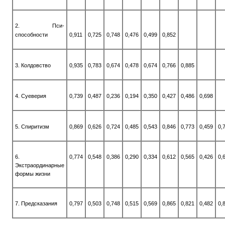
2. Пси-
способности
0,911
0,725
0,748
0,476
0,499
0,852
3. Колдовство
0,935
0,783
0,674
0,478
0,674
0,766
0,885
4. Суеверия
0,739
0,487
0,236
0,194
0,350
0,427
0,486
0,698
5. Спиритизм
0,869
0,626
0,724
0,485
0,543
0,846
0,773
0,459
0,
6.
0,774
0,548
0,386
0,290
0,334
0,612
0,565
0,426
0,
Экстраординарные
формы жизни
7. Предсказания
0,797
0,503
0,748
0,515
0,569
0,865
0,821
0,482
0,