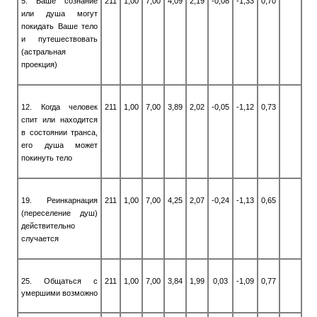
5. Ваше сознание
211
1,00
7,00
4,09
2,19
-0,08
-1,33
0,70
или душа могут
покидать Ваше тело
и путешествовать
(астральная
проекция)
12. Когда человек
211
1,00
7,00
3,89
2,02
-0,05
-1,12
0,73
спит или находится
в состоянии транса,
его душа может
покинуть тело
19. Реинкарнация
211
1,00
7,00
4,25
2,07
-0,24
-1,13
0,65
(переселение душ)
действительно
случается
25. Общаться с
211
1,00
7,00
3,84
1,99
0,03
-1,09
0,77
умершими возможно