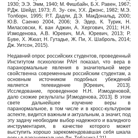
1930; Э.Э. Эмм, 1940; М. Фишбайн, Б.Х. Равен, 1967;
Р.Дж. Шейдт, 1973; Л. Зу- сен, У.Х. Джонс, 1982; М.Э.
Толборн, 1995; Р.Т. Дадли, Д.Э. МакДональд, 2000;
Ю.В. Саенко 2004, 2006; Э. Эдер, К. Турик, Н.
Миласовски, К. ван Аджин, А. Хергович, 2011; Н.Н.
Измоденова, А.В. Юревич, М.А. Юревич, 2013; Р.
Буве, Х. Жюат, Н. Гутадье, Ж. Пи, Х. Шаброль, 2014;
Дж. Уитсон, 2015).
Недавний опрос российских студентов, проведенный
Институтом психологии РАН показал, что вера в
паранормальные явления в значительной мере
свойственна современным российским студентам, а
основным источником подобных убеждений
является телевидение
[
Юревич, 2013
]
.
Исследование, проведенное Н.Н. Измоденовой,
дало схожие результаты
[
Измоденова, 2013
]
. В этом
свете дальнейшее изучение веры в
паранормальное, в том числе и в кросс-культурном
аспекте, видится важным и актуальным, а значит, под
эту задачу необходим выбор надежного и ва­лидного
инструментария, в качестве которого может
выступить хорошо зарекомендовавшая себя шкала
веры в паранормальное Дж. Тобасика [ 21].