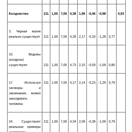
Колдовство
211
1,00
7,00
4,38
1,96
-0,46
-0,98
0,93
3. Черная магия
реально существует
211
1,00
7,00
4,28
2,17
-0,33
-1,28
0,77
10. Ведьмы
(колдуны)
существуют
211
1,00
7,00
4,73
2,15
-0,59
-1,09
0,80
17. Используя
211
1,00
7,00
4,17
2,14
-0,23
-1,29
0,79
заговоры и
заклинания, можно
заколдовать
человека
24. Существуют
211
1,00
7,00
4,34
2,09
-0,38
-1,09
0,79
реальные примеры
колдовства