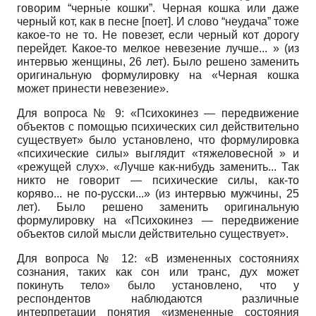
говорим “черные кошки”. Черная кошка или даже
черный кот, как в песне [поет]. И слово “неудача” тоже
какое-то не то. Не повезет, если черный кот дорогу
перейдет. Какое-то мелкое невезение лучше... » (из
интервью женщины, 26 лет). Было решено заменить
оригинальную формулировку на «Черная кошка
может принести невезение».
Для вопроса № 9: «Психокинез — передвижение
объектов с помощью психических сил действительно
существует» было установлено, что формулировка
«психические силы» выглядит «тяжеловесной » и
«режущей слух». «Лучше как-нибудь заменить... Так
никто не говорит — психические силы, как-то
коряво... не по-русски...» (из интервью мужчины, 25
лет). Было решено заменить оригинальную
формулировку на «Психоки­нез — передвижение
объектов силой мысли действительно существует».
Для вопроса № 12: «В измененных состояниях
сознания, таких как сон или транс, дух может
покинуть тело» было установлено, что у
респондентов наблюдаются различные
интерпретации понятия «измененные состояния