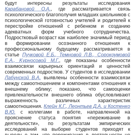
будут интересны результаты исследования
Карабановой О.А
.
, где рассматривается связь
психологического благополучия младших школьников с
психологической готовностью учителей и родителей к
перестройке отношений с ребенком и созданию
адекватных форм учебного сотрудничества.
Подростковый возраст как наиболее значимый период
в формировании осознанного отношения к
профессиональному будущему рассматривается в
статье
Пучковой Е.Б.
,
Темновой Л.В., Сорокоумовой
Е.А., Kурносовой М.Г.
, где показаны особенности
взаимосвязи карьерных ориентаций и ценностей
современных подростков. У студентов в исследовании
Лабунской В.А.
выявлены особенности взаимосвязи
между самоотношением и компонентами отношения к
внешнему облику; показано, что самооценки
привлекательности внешнего облика обусловливают
выраженность различных характеристик
самоотношения.
Клейн К.Г., Леонтьев Д.А.
и
Костенко
В.Ю.
с коллегами в работе, направленной на
прояснение статуса понятия «переживание в
деятельности», по результатам эмпирических
исследований на выборке студентов приходят к
выводу о том, что переживания в деятельности не