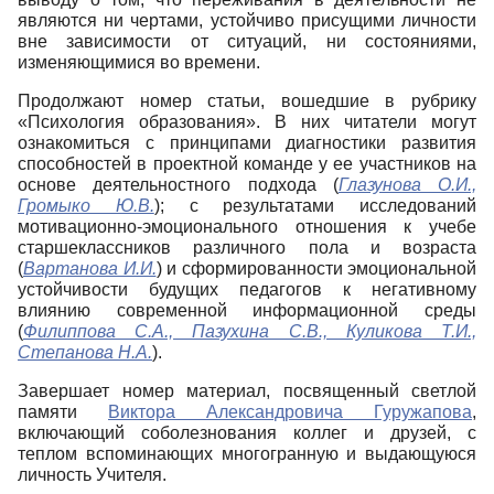
являются ни чертами, устойчиво присущими личности
вне зависимости от ситуаций, ни состояниями,
изменяющимися во времени.
Продолжают номер статьи, вошедшие в рубрику
«Психология образования». В них читатели могут
ознакомиться с принципами диагностики развития
способностей в проектной команде у ее участников на
основе деятельностного подхода (
Глазунова О.И.,
Громыко Ю.В.
); с результатами исследований
мотивационно-эмоционального отношения к учебе
старшеклассников различного пола и возраста
(
Вартанова И.И.
) и сформированности эмоциональной
устойчивости будущих педагогов к негативному
влиянию современной информационной среды
(
Филиппова С.А., Пазухина С.В., Куликова Т.И.,
Степанова Н.А.
).
Завершает номер материал, посвященный светлой
памяти
Виктора Александровича Гуружапова
,
включающий соболезнования коллег и друзей, с
теплом вспоминающих многогранную и выдающуюся
личность Учителя.