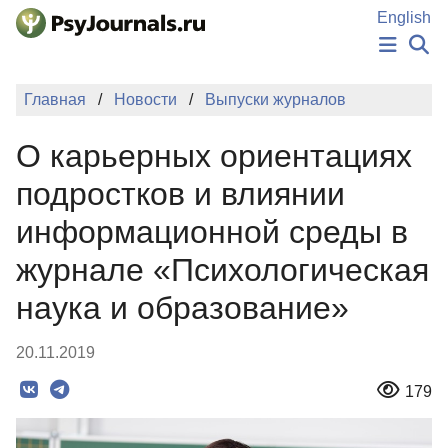
Перейти к основному содержанию
English
НОВОСТИ
Главная
Новости
Выпуски журналов
ИЗДАНИЯ
АВТОРЫ
О карьерных ориентациях
ПОДАТЬ РУКОПИСЬ
БАЗА ЗНАНИЙ
подростков и влиянии
КЛЮЧЕВЫЕ СЛОВА
информационной среды в
Регистрация
Вход
журнале «Психологическая
наука и образование»
20.11.2019
179