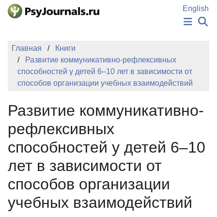
Перейти к основному содержанию
English
НОВОСТИ
Главная
Книги
ИЗДАНИЯ
Развитие коммуникативно-рефлексивных
АВТОРЫ
способностей у детей 6–10 лет в зависимости от
ПОДАТЬ РУКОПИСЬ
способов организации учебных взаимодействий
БАЗА ЗНАНИЙ
КЛЮЧЕВЫЕ СЛОВА
Развитие коммуникативно-
Регистрация
Вход
рефлексивных
способностей у детей 6–10
лет в зависимости от
способов организации
учебных взаимодействий