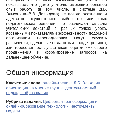
показывает, что даже учителя, имеющие большой
опыт работы (в том числе, в системе Д.Б.
Эльконина–В.В. Давыдова) не всегда осознанно и
адекватно осуществляют выбор тех или иных
педагогических решений, не различают смыслы
учительских действий в разных точках урока.
Косвенными показателями эффективности подобной
организации переподготовки могут служить
различения, сделанные педагогами в ходе тренинга,
заинтересованность участников, оценки ими своего
продвижения и формирование запросов на
дальнейшее обучение.
Общая информация
Ключевые слова:
онлайн-тренинг
,
Д.Б. Эльконин
,
ориентация на мнение группы
,
деятельностный
подход в образовании
Рубрика издания:
Цифровая трансформация и
онлайн-образование: технологии, инструменты,
модели