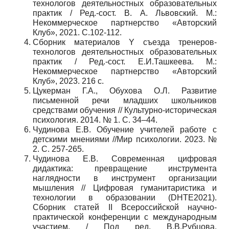
технологов деятельностных образовательных
практик / Ред.-сост. В. А. Львовский. М.:
Некоммерческое партнерство «Авторский
Клуб», 2021. C.102-112.
Сборник материалов Y съезда тренеров-
технологов деятельностных образовательных
практик / Ред.-сост. Е.И.Ташкеева. М.:
Некоммерческое партнерство «Авторский
Клуб», 2023. 216 с.
Цукерман Г.А., Обухова О.Л. Развитие
письменной речи младших школьников
средствами обучения // Культурно-историческая
психология. 2014. № 1. C. 34–44.
Чудинова Е.В. Обучение учителей работе с
детскими мнениями //Мир психологии. 2023. №
2. С. 257-265.
Чудинова Е.В. Современная цифровая
дидактика: превращение инструмента
наглядности в инструмент организации
мышления // Цифровая гуманитаристика и
технологии в образовании (DHTE2021).
Сборник статей II Всероссийской научно-
практической конференции с международным
участием. / Под ред. В.В.Рубцова,