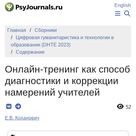
Перейти к основному содержанию
English
НОВОСТИ
Главная
Сборники
ИЗДАНИЯ
Цифровая гуманитаристика и технологии в
АВТОРЫ
образовании (DHTE 2023)
ПОДАТЬ РУКОПИСЬ
Содержание
БАЗА ЗНАНИЙ
КЛЮЧЕВЫЕ СЛОВА
Онлайн-тренинг как способ
Регистрация
Вход
диагностики и коррекции
намерений учителей
52
Е.В. Коханович