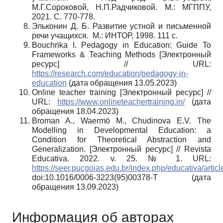
М.Г.Сороковой, Н.П.Радчиковой. М.: МГППУ,
2021. С. 770-778.
Эльконин Д. Б. Развитие устной и письменной
речи учащихся. М.: ИНТОР, 1998. 111 с.
Bouchrika I.
Pedagogy in Education: Guide To
Frameworks & Teaching Methods [
Электронный
ресурс
] // URL:
https://research.com/education/pedagogy-in-
education
(
дата обращения
13.05.2023)
Online teacher training [Электронный ресурс] //
URL:
https://www.onlineteachertraining.in/
(дата
обращения 18.04.2023)
Broman A., Waermö M., Chudinova E.V.
The
Modelling in Developmental Education: a
Condition for Theoretical Abstraction and
Generalization.
[Электронный ресурс] // Revista
Educativa. 2022. v. 25. № 1. URL:
https://seer.pucgoias.edu.br/index.php/educativa/arti
doi:10.1016/0006-3223(95)00378-T (дата
обращения 13.09.2023)
Информация об авторах