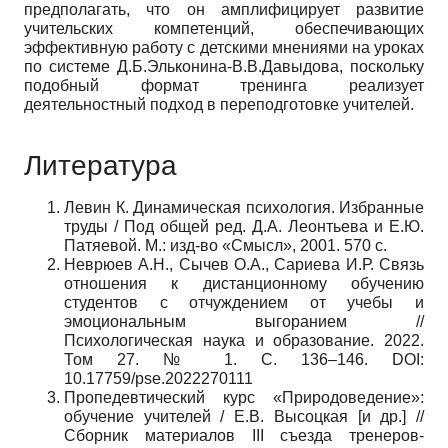
предполагать, что он амплифицирует развитие
учительских компетенций, обеспечивающих
эффективную работу с детскими мнениями на уроках
по системе Д.Б.Эльконина-В.В.Давыдова, поскольку
подобный формат тренинга реализует
деятельностный подход в переподготовке учителей.
Литература
Левин К. Динамическая психология. Избранные
труды / Под общей ред. Д.А. Леонтьева и Е.Ю.
Патяевой. М.: изд-во «Смысл», 2001. 570 с.
Неврюев А.Н., Сычев О.А., Сариева И.Р. Связь
отношения к дистанционному обучению
студентов с отчуждением от учебы и
эмоциональным выгоранием //
Психологическая наука и образование. 2022.
Том 27. № 1. С. 136–146. DOI:
10.17759/pse.2022270111
Пропедевтический курс «Природоведение»:
обучение учителей / Е.В. Высоцкая [и др.] //
Сборник материалов III съезда тренеров-