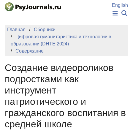
Перейти к основному содержанию
English
НОВОСТИ
Главная
Сборники
ИЗДАНИЯ
Цифровая гуманитаристика и технологии в
АВТОРЫ
образовании (DHTE 2024)
ПОДАТЬ РУКОПИСЬ
Содержание
БАЗА ЗНАНИЙ
КЛЮЧЕВЫЕ СЛОВА
Создание видеороликов
Регистрация
Вход
подростками как
инструмент
патриотического и
гражданского воспитания в
средней школе