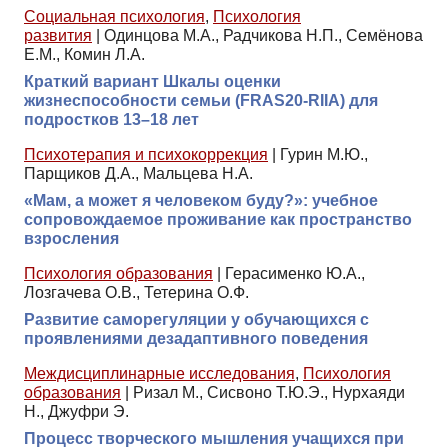
Социальная психология
,
Психология
развития
|
Одинцова М.А., Радчикова Н.П., Семёнова
Е.М., Комин Л.А.
Краткий вариант Шкалы оценки
жизнеспособности семьи (FRAS20-RIIА) для
подростков 13–18 лет
Психотерапия и психокоррекция
|
Гурин М.Ю.,
Парщиков Д.А., Мальцева Н.А.
«Мам, а может я человеком буду?»: учебное
сопровождаемое проживание как пространство
взросления
Психология образования
|
Герасименко Ю.А.,
Лозгачева О.В., Тетерина О.Ф.
Развитие саморегуляции у обучающихся с
проявлениями дезадаптивного поведения
Междисциплинарные исследования
,
Психология
образования
|
Ризал М., Сисвоно Т.Ю.Э., Нурхаяди
Н., Джуфри Э.
Процесс творческого мышления учащихся при