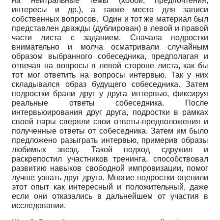
на нейтральные темы (хобби, предпочтения,
интересы и др.), а также место для записи
собственных вопросов. Один и тот же материал был
представлен дважды (дублирован) в левой и правой
части листа с заданием. Сначала подростки
внимательно и молча осматривали случайным
образом выбранного собеседника, предполагая и
отвечая на вопросы в левой стороне листа, как бы
тот мог ответить на вопросы интервью. Так у них
складывался образ будущего собеседника. Затем
подростки брали друг у друга интервью, фиксируя
реальные ответы собеседника. После
интервьюирования друг друга, подростки в рамках
своей пары сверяли свои ответы-предположения и
полученные ответы от собеседника. Затем им было
предложено разыграть интервью, примерив образы
любимых звезд. Такой подход сдружил и
раскрепостил участников тренинга, способствовал
развитию навыков свободной импровизации, помог
лучше узнать друг друга. Многие подростки оценили
этот опыт как интересный и положительный, даже
если они отказались в дальнейшем от участия в
исследовании.