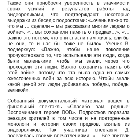
Также они приобрели уверенность в значимости
своих усилий и результатов работы над
видеороликами, что подтверждают некоторые
выдержки из бесед с подростками: «..очень важно то,
что мы … сделали – мы рассказали многим людям о
войне», «…мы сохранили память о предках…», «…
важно это потому, что они спасли нам жизнь, ели бы
не они, то и нас бы тоже не было». Ученик В.
подчеркнул: «Важно, чтобы наше поколение
прочувствовало то, что испытывали эти люди, когда
были маленькими, чтобы мы знали, через что
проходили эти люди. Важно сохранить память об
этой войне, потому что эта была одна из самых
ожесточенных войн за всю историю. Чтобы знали
какой ценой эти люди добивались победы, победы
великой».
Собранный документальный материал вошел в
финальный спектакль «Спасибо вам, родные!
Воспоминания героев ВОВ». Подростков поразила
реакция зрителей в том числе и на повторенные
монологи и истории своих предков, взятые из
видеороликов. Так участница спектакля Д.
поделилась своими впечатлениями: «… Все зрители