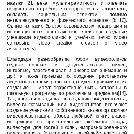
навыки 21 века, мульти-грамотность и отвечать
возрастным потребностям подростков, а кроме того,
обладать социальным аспектом, помимо
интеллектуального и физического аспектов [3; 10].
Одним из таких быстро осваиваемых педагогами и
инновационных инструментов является создание
учениками видеороликов в учебных целях (video
composing, video creation, creation of video
assignments).
Благодаря разнообразию форм видеороликов
(художественные и документальные видео,
интервью, пластилиновая и рисованая анимация и
др.), а также приемам их создания, расстановке
акцентов во время работы над видео, практики по их
созданию – могут эффективно быть встроены в
школьную программу по различным предметам[14].
Так, проекты и задания по созданию видеоконтента,
видео-высказываний или видео-отчетов включают
создание учениками собственного видеопортфолио/
видеопрезентации, обзора любимой книги, видео-
инструкции по приготовлению любимого блюда,
видеотура для гостей школы, импровизированного
видео-диалога (интервью) с какой-либо известной