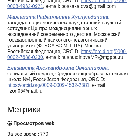
Российская Федерация, ORCID:
https://orcid.org/0000-
0003-4932-0921
, e-mail: poskakalova@gmail.com
Маргарита Рафаильевна Хуснутдинова,
кандидат социологических наук, старший научный
сотрудник Центра междисциплинарных
исследований современного детства, Московский
государственный психолого-педагогический
университет (ФГБОУ ВО МГППУ), Москва,
Российская Федерация, ORCID:
https://orcid.org/0000-
0002-7688-0230
, e-mail: husnutdinovaMR@mgppu.ru
Елизавета Александровна Овчинникова,
социальный педагог, Средняя общеобразовательная
школа №4, Российская Федерация, ORCID:
https://orcid.org/0009-0009-4532-2381
, e-mail:
lizon05@mail.ru
Метрики
Просмотров web
За все время: 770