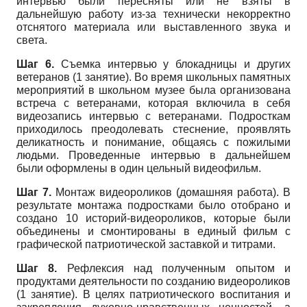
интервью были пересняты или не взяты в
дальнейшую работу из-за технически некорректно
отснятого материала или выставленного звука и
света.
Шаг 6.
Съемка интервью у блокадницы и других
ветеранов (1 занятие). Во время школьных памятных
мероприятий в школьном музее была организована
встреча с ветеранами, которая включила в себя
видеозапись интервью с ветеранами. Подросткам
приходилось преодолевать стеснение, проявлять
деликатность и понимание, общаясь с пожилыми
людьми. Проведенные интервью в дальнейшем
были оформлены в один цельный видеофильм.
Шаг 7.
Монтаж видеороликов (домашняя работа). В
результате монтажа подростками было отобрано и
создано 10 историй-видеороликов, которые были
объединены и смонтированы в единый фильм с
графической патриотической заставкой и титрами.
Шаг 8.
Рефлексия над полученным опытом и
продуктами деятельности по созданию видеороликов
(1 занятие). В целях патриотического воспитания и