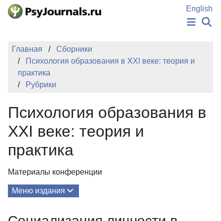
Перейти к основному содержанию
English
НОВОСТИ
Главная
Сборники
ИЗДАНИЯ
Психология образования в XXI веке: теория и
АВТОРЫ
практика
ПОДАТЬ РУКОПИСЬ
Рубрики
БАЗА ЗНАНИЙ
КЛЮЧЕВЫЕ СЛОВА
Психология образования в
Регистрация
Вход
XXI веке: теория и
практика
Материалы конференции
Меню издания
О Сборнике
Социализация личности в