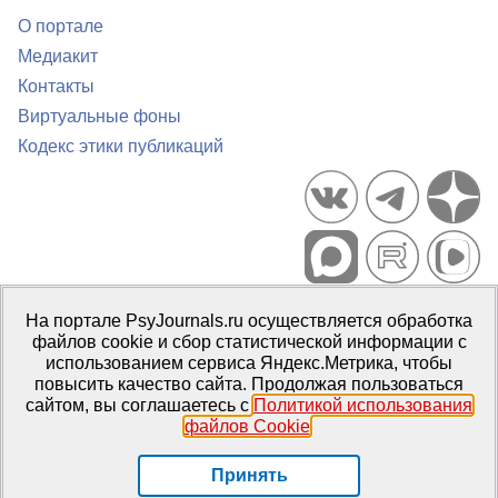
О портале
Медиакит
Контакты
Виртуальные фоны
Кодекс этики публикаций
Портал психологических изданий PsyJournals.ru, 2007–2026
На портале PsyJournals.ru осуществляется обработка
Правила использования материалов
файлов cookie и сбор статистической информации с
Свидетельство регистрации СМИ
Эл № ФС77-66447 от 14 июля
использованием сервиса Яндекс.Метрика, чтобы
2016 г.
повысить качество сайта. Продолжая пользоваться
сайтом, вы соглашаетесь с
Политикой использования
Издатель:
ФГБОУ ВО МГППУ
файлов Cookie
.
Репозиторий открытого доступа
Принять