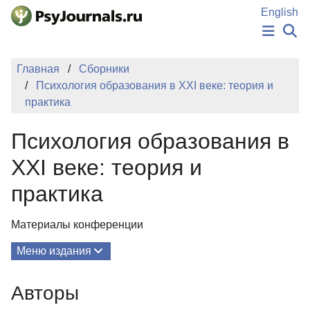
Перейти к основному содержанию
English
НОВОСТИ
Главная
Сборники
ИЗДАНИЯ
Психология образования в XXI веке: теория и
АВТОРЫ
практика
ПОДАТЬ РУКОПИСЬ
БАЗА ЗНАНИЙ
Психология образования в
КЛЮЧЕВЫЕ СЛОВА
Регистрация
Вход
XXI веке: теория и
практика
Материалы конференции
Меню издания
О Сборнике
Авторы
Редколлегия