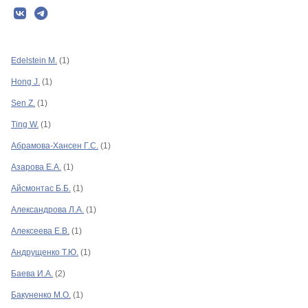
Рубрики
Текст
Edelstein M.
(1)
Авторы
Hong J.
(1)
Контакты
Sen Z.
(1)
Ting W.
(1)
Абрамова-Хансен Г.С.
(1)
Азарова Е.А.
(1)
Айсмонтас Б.Б.
(1)
Александрова Л.А.
(1)
Алексеева Е.В.
(1)
Андрущенко Т.Ю.
(1)
Баева И.А.
(2)
Бакуненко М.О.
(1)