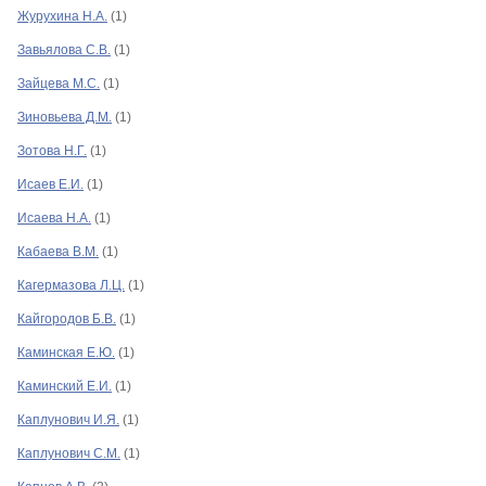
Журухина Н.А.
(1)
Завьялова С.В.
(1)
Зайцева М.С.
(1)
Зиновьева Д.М.
(1)
Зотова Н.Г.
(1)
Исаев Е.И.
(1)
Исаева Н.А.
(1)
Кабаева В.М.
(1)
Кагермазова Л.Ц.
(1)
Кайгородов Б.В.
(1)
Каминская Е.Ю.
(1)
Каминский Е.И.
(1)
Каплунович И.Я.
(1)
Каплунович С.М.
(1)