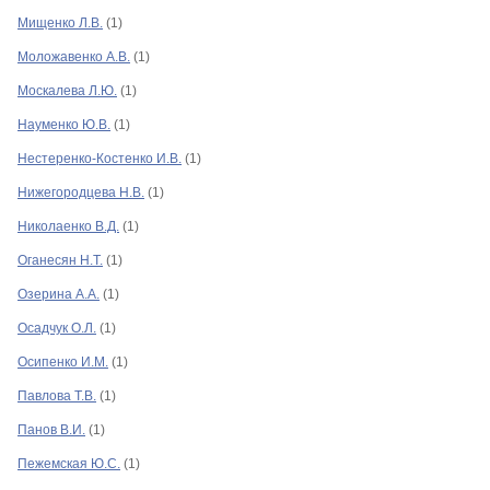
Мищенко Л.В.
(1)
Моложавенко А.В.
(1)
Москалева Л.Ю.
(1)
Науменко Ю.В.
(1)
Нестеренко-Костенко И.В.
(1)
Нижегородцева Н.В.
(1)
Николаенко В.Д.
(1)
Оганесян Н.Т.
(1)
Озерина А.А.
(1)
Осадчук О.Л.
(1)
Осипенко И.М.
(1)
Павлова Т.В.
(1)
Панов В.И.
(1)
Пежемская Ю.С.
(1)