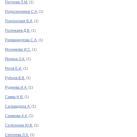
Петрова Л.М.
(1)
Подосинников С.А.
(1)
Поклонская В.Д.
(1)
Полежаев Д.В.
(1)
Рахманкулова С.А.
(1)
Резникова И.С.
(1)
Репина О.К.
(1)
Рогов Е.И.
(1)
Рубцов В.В.
(1)
Руднева И.А.
(1)
Савва Н.В.
(1)
Сальвадора А.
(1)
Сеимова А.К.
(1)
Селезнева Ю.В.
(1)
Сергеева Л.А.
(1)