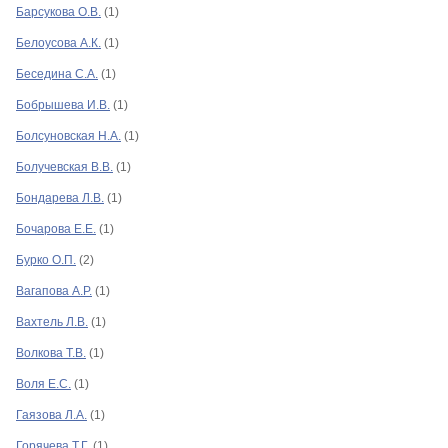
Барсукова О.В.
(1)
Белоусова А.К.
(1)
Беседина С.А.
(1)
Бобрышева И.В.
(1)
Болсуновская Н.А.
(1)
Болучевская В.В.
(1)
Бондарева Л.В.
(1)
Бочарова Е.Е.
(1)
Бурко О.П.
(2)
Вагапова А.Р.
(1)
Вахтель Л.В.
(1)
Волкова Т.В.
(1)
Воля Е.С.
(1)
Гаязова Л.А.
(1)
Горячева Т.Г.
(1)