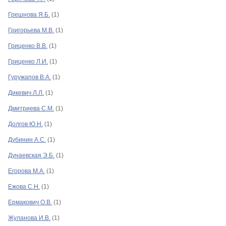
Грешнова Я.Б.
(1)
Григорьева М.В.
(1)
Гриценко В.В.
(1)
Гриценко Л.И.
(1)
Гуружапов В.А.
(1)
Дикевич Л.Л.
(1)
Дмитриева С.М.
(1)
Долгов Ю.Н.
(1)
Дубинин А.С.
(1)
Дунаевская Э.Б.
(1)
Егорова М.А.
(1)
Ежова С.Н.
(1)
Ермакович О.В.
(1)
Жуланова И.В.
(1)