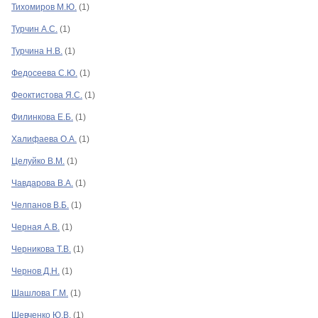
Тихомиров М.Ю.
(1)
Турчин А.С.
(1)
Турчина Н.В.
(1)
Федосеева С.Ю.
(1)
Феоктистова Я.С.
(1)
Филинкова Е.Б.
(1)
Халифаева О.А.
(1)
Целуйко В.М.
(1)
Чавдарова В.А.
(1)
Челпанов В.Б.
(1)
Черная А.В.
(1)
Черникова Т.В.
(1)
Чернов Д.Н.
(1)
Шашлова Г.М.
(1)
Шевченко Ю.В.
(1)