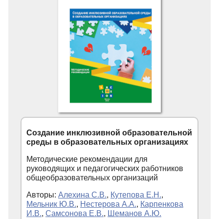
Создание инклюзивной образовательной
среды в образовательных организациях
Методические рекомендации для
руководящих и педагогических работников
общеобразовательных организаций
Авторы:
Алехина С.В.
,
Кутепова Е.Н.
,
Мельник Ю.В.
,
Нестерова А.А.
,
Карпенкова
И.В.
,
Самсонова Е.В.
,
Шеманов А.Ю.