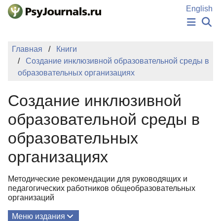
Перейти к основному содержанию
English
НОВОСТИ
Главная
Книги
ИЗДАНИЯ
Создание инклюзивной образовательной среды в
АВТОРЫ
образовательных организациях
ПОДАТЬ РУКОПИСЬ
БАЗА ЗНАНИЙ
Создание инклюзивной
КЛЮЧЕВЫЕ СЛОВА
Регистрация
Вход
образовательной среды в
образовательных
организациях
Методические рекомендации для руководящих и
педагогических работников общеобразовательных
организаций
Меню издания