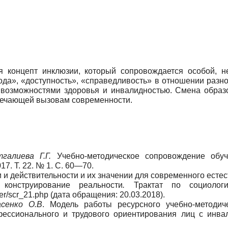
я концепт инклюзии, который сопровождается особой, не
а», «доступность», «справедливость» в отношении разно
 возможностями здоровья и инвалидностью. Смена образо
вечающей вызовам современности.
галиева Г.Г.
Учебно-методическое сопровождение обуч
7. Т. 22. № 1. C. 60—70.
и действительности и их значении для современного естест
онструирование реальности
.
Трактат по социологи
erger/scr_21.php (дата обращения: 20.03.2018).
асенко О.В
. Модель работы ресурсного учебно-методиче
фессионального и трудового ориентирования лиц с инва