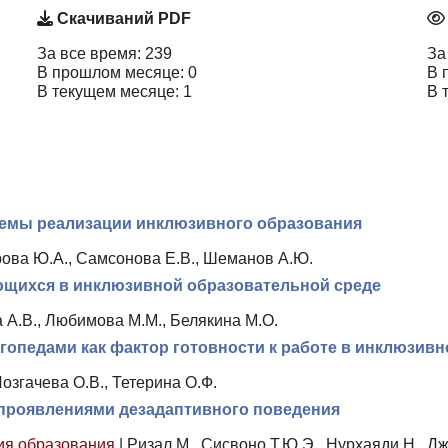
Скачиваний PDF
За все время: 239
За
В прошлом месяце: 0
В 
В текущем месяце: 1
В 
лемы реализации инклюзивного образования
рова Ю.А., Самсонова Е.В., Шеманов А.Ю.
ющихся в инклюзивной образовательной среде
а А.В., Любимова М.М., Белякина М.О.
опедами как фактор готовности к работе в инклюзивн
озгачева О.В., Тетерина О.Ф.
 проявлениями дезадаптивного поведения
ия образования
|
Ризал М., Сисвоно Т.Ю.Э., Нурхаяди Н., Д