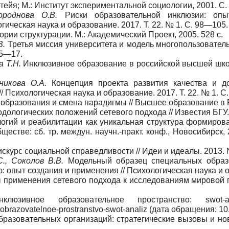
тейя; М.: Институт экспериментальной социологии, 2001. С
ороднова О.В.
Риски образовательной инклюзии: опыт
гическая наука и образование. 2017. Т. 22. № 1. C. 98—105.
рии структурации. М.: Академический Проект, 2005. 528 с.
В.
Третья миссия университета и модель многопользователь
 5—17.
а Т.Н.
Инклюзивное образование в российской высшей школ
никова О.А.
Концепция проекта развития качества и д
 Психологическая наука и образование. 2017. Т. 22. № 1. C
образования и смена парадигмы // Высшее образование в Р
дологических положений сетевого подхода // Известия БГУ.
огий и реабилитации как уникальная структура формирован
стве: сб. тр. междун. научн.-практ. конф., Новосибирск,
курс социальной справедливости // Идеи и идеалы. 2013. №
С., Соколов В.В.
Модельный образец специальных образ
 опыт создания и применения // Психологическая наука и об
применения сетевого подхода к исследованиям мировой п
люзивное образовательное пространство: swot-
noe-obrazovatelnoe-prostranstvo-swot-analiz (дата обращения: 10
разовательных организаций: стратегические вызовы и нов