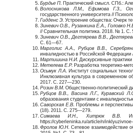
Бурдьe П.
Практический смысл. СПб.: Але
Волосникова Л.М., Ефимова Г.З., Ог
государственного университета // Психоло
Гидденс Э.
Устроение общества: Очерк тео
Зиневич О.В., Рузанкина Е.А., Головко Н.
// Сравнительная политика. 2018. № 1. С.
Зиневич О.В., Дегтярева В.В., Дегтярев
С. 61—67.
Марголис А.А., Рубцов В.В., Серебрян
инвалидностью в Российской Федерации //
Мартишина Н.И.
Дискурсивные практики 
Метелева Е.Р.
Разработка теоретико-мето
Осьмук Л.А.
Институт социальных технол
Инклюзивная культура в современном обще
2017. С. 227—230.
Розин В.М.
Общественно-политический дис
Рубцов В.В., Васина Л.Г., Куравский Л.
образования студентами с инвалидностью:
Саворская Е.В.
Проблемы и перспективы 
(18). 2011. С. 275—279.
Симаева И.Н., Хитрюк В.В.
Инк
https://cyberleninka.ru/article/n/inklyuziv
Фролов Ю.Н.
Сетевое взаимодействие об
2015. №1. С. 73—81.