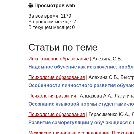
Просмотров web
За все время: 1179
В прошлом месяце: 7
В текущем месяце: 0
Статьи по теме
Инклюзивное образование
|
Алехина С.В.
Надомное обучение как исключение: проб
Психология образования
|
Алехина С.В., Быст
Особенности личностного развития обуча
Психология развития
|
Алмазова А.А., Лагутин
Осознание языковой нормы студентами-лог
Психология образования
|
Герасименко Ю.А., Л
Развитие саморегуляции у обучающихся с
Междисциплинарные исследования
,
Психолог