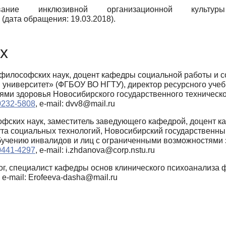
ние инклюзивной организационной культу
i (дата обращения: 19.03.2018).
х
философских наук, доцент кафедры социальной работы и 
 университет» (ФГБОУ ВО НГТУ), директор ресурсного учеб
ми здоровья Новосибирского государственного техническо
-0232-5808
, e-mail: dvv8@mail.ru
фских наук, заместитель заведующего кафедрой, доцент 
ута социальных технологий, Новосибирский государственный
обучению инвалидов и лиц с ограниченными возможностями 
-0441-4297
, e-mail: i.zhdanova@corp.nstu.ru
ог, специалист кафедры основ клинического психоанализа ф
e-mail: Erofeeva-dasha@mail.ru