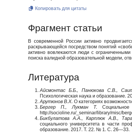
Копировать для цитаты
Фрагмент статьи
В современной России активно продвигаетс
раскрывающейся посредством понятий «свобод
активно вовлекаются люди с ограниченными
поиска валидной образовательной модели, от
Литература
Айсмонтас Б.Б., Панюкова С.В., Саит
Психологическая наука и образование. 201
Арутюнов В.Х.
О категориях возможности 
Бергер П., Лукман Т.
Социальное к
http://socioline.ru/_seminar/library/misc/b
Бикбулатова А.А., Карплюк А.В., Тар
социального университета в части про
образование. 2017. Т. 22. № 1. C. 26—33.