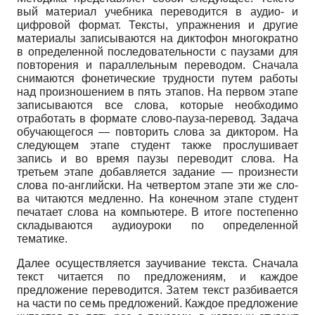
вый материал учебника переводится в аудио- и
цифро­вой формат. Тексты, упражнения и другие
материалы записываются на диктофон многократно
в определен­ной последовательности с паузами для
повторения и параллельным переводом. Сначала
снимаются фоне­тические трудности путем работы
над произношением в пять этапов. На первом этапе
записываются все сло­ва, которые необходимо
отработать в формате слово-пауза-перевод. Задача
обучающегося — повторить сло­ва за диктором. На
следующем этапе студент также прослушивает
запись и во время паузы переводит сло­ва. На
третьем этапе добавляется задание — произнес­ти
слова по-английски. На четвертом этапе эти же сло­
ва читаются медленно. На конечном этапе студент
пе­чатает слова на компьютере. В итоге постепенно
скла­дываются аудиоуроки по определенной
тематике.
Далее осуществляется заучивание текста. Сначала
текст читается по предложениям, и каждое
предложе­ние переводится. Затем текст разбивается
на части по семь предложений. Каждое предложение