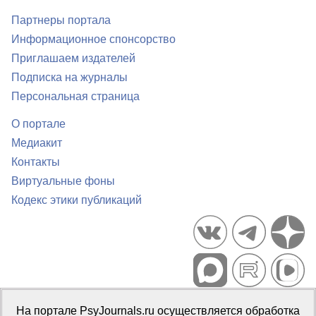
Партнеры портала
Информационное спонсорство
Приглашаем издателей
Подписка на журналы
Персональная страница
О портале
Медиакит
Контакты
Виртуальные фоны
Кодекс этики публикаций
Портал психологических изданий PsyJournals.ru, 2007–2026
На портале PsyJournals.ru осуществляется обработка