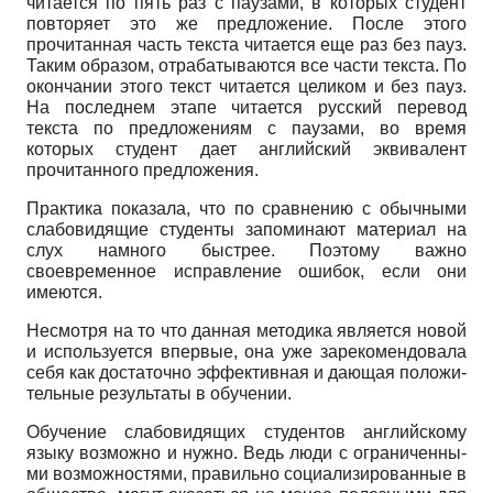
читается по пять раз с паузами, в которых студент
повторяет это же предложение. После этого
прочитанная часть текс­та читается еще раз без пауз.
Таким образом, отраба­тываются все части текста. По
окончании этого текст читается целиком и без пауз.
На последнем этапе чита­ется русский перевод
текста по предложениям с пауза­ми, во время
которых студент дает английский эквива­лент
прочитанного предложения.
Практика показала, что по сравнению с обычными
слабовидящие студенты запоминают материал на
слух намного быстрее. Поэтому важно
своевременное ис­правление ошибок, если они
имеются.
Несмотря на то что данная методика является но­вой
и используется впервые, она уже зарекомендовала
себя как достаточно эффективная и дающая положи­
тельные результаты в обучении.
Обучение слабовидящих студентов английскому
языку возможно и нужно. Ведь люди с ограниченны­
ми возможностями, правильно социализированные в