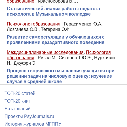
образование
|
Красноборова В.С.
Статистический анализ работы педагога-
психолога в Музыкальном колледже
Психология образования
|
Герасименко Ю.А.,
Лозгачева О.В., Тетерина О.Ф.
Развитие саморегуляции у обучающихся с
проявлениями дезадаптивного поведения
Междисциплинарные исследования
,
Психология
образования
|
Ризал М., Сисвоно Т.Ю.Э., Нурхаяди
Н., Джуфри Э.
Процесс творческого мышления учащихся при
решении задач на числовую оценку: изучение
случая в средней школе
ТОП-20 статей
ТОП-20 книг
База знаний
Проекты PsyJournals.ru
История журналов МГППУ