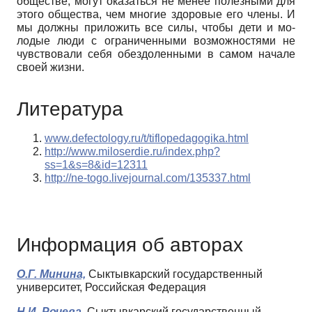
обществе, могут оказаться не менее полезными для
этого общества, чем многие здоровые его члены. И
мы должны приложить все силы, чтобы дети и мо­
лодые люди с ограниченными возможностями не
чувствовали себя обездоленными в самом начале
своей жизни.
Литература
www.defectology.ru/t/tiflopedagogika.html
http://www.miloserdie.ru/index.php?
ss=1&s=8&id=12311
http://ne-togo.livejournal.com/135337.html
Информация об авторах
О.Г. Минина,
Сыктывкарский государственный
университет, Российская Федерация
Н.И. Рочева,
Сыктывкарский государственный