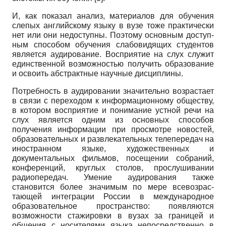
И, как показал анализ, материалов для обучения
слепых английскому языку в вузе тоже практически
нет или они недоступны. Поэтому основным доступ­
ным способом обучения слабовидящих студентов
яв­ляется аудирование. Восприятие на слух служит
един­ственной возможностью получить образование
и осво­ить абстрактные научные дисциплины.
Потребность в аудировании значительно возраста­ет
в связи с переходом к информационному обществу,
в котором восприятие и понимание устной речи на
слух является одним из основных способов
получения информации при просмотре новостей,
образователь­ных и развлекательных телепередач на
иностранном языке, художественных и
документальных фильмов, посещении собраний,
конференций, круглых столов, прослушивании
радиопередач. Умение аудирования также
становится более значимым по мере всевозрас­
тающей интеграции России в международное
образо­вательное пространство: появляются
возможности стажировки в вузах за границей и
общения с носителя­ми языка непосредственно в