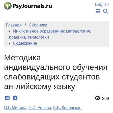
Перейти к основному содержанию
English
НОВОСТИ
Главная
Сборники
ИЗДАНИЯ
Инклюзивное образование: методология,
АВТОРЫ
практика, технологии
ПОДАТЬ РУКОПИСЬ
Содержание
БАЗА ЗНАНИЙ
КЛЮЧЕВЫЕ СЛОВА
Методика
Регистрация
Вход
индивидуального обучения
слабовидящих студентов
английскому языку
209
О.Г. Минина
,
Н.И. Рочева
,
Е.В. Коневская