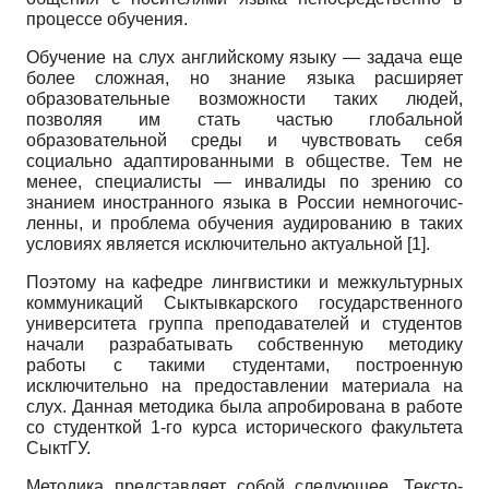
процессе обучения.
Обучение на слух английскому языку — задача еще
более сложная, но знание языка расширяет
образова­тельные возможности таких людей,
позволяя им стать частью глобальной
образовательной среды и чувство­вать себя
социально адаптированными в обществе. Тем не
менее, специалисты — инвалиды по зрению со
знанием иностранного языка в России немногочис­
ленны, и проблема обучения аудированию в таких
ус­ловиях является исключительно актуальной [1].
Поэтому на кафедре лингвистики и межкультур­ных
коммуникаций Сыктывкарского государственно­го
университета группа преподавателей и студентов
начали разрабатывать собственную методику
работы с такими студентами, построенную
исключительно на предоставлении материала на
слух. Данная методика была апробирована в работе
со студенткой 1-го курса исторического факультета
СыктГУ.
Методика представляет собой следующее. Тексто­