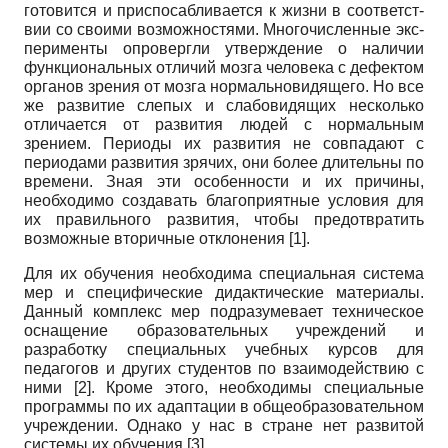
готовится и приспосабливается к жизни в соответст­
вии со своими возможностями. Многочисленные экс­
перименты опровергли утверждение о наличии
функ­циональных отличий мозга человека с дефектом
орга­нов зрения от мозга нормальновидящего. Но все
же развитие слепых и слабовидящих несколько
отличает­ся от развития людей с нормальным
зрением. Перио­ды их развития не совпадают с
периодами развития зрячих, они более длительны по
времени. Зная эти особенности и их причины,
необходимо создавать бла­гоприятные условия для
их правильного развития, чтобы предотвратить
возможные вторичные отклоне­ния [1].
Для их обучения необходима специальная система
мер и специфические дидактические материалы.
Дан­ный комплекс мер подразумевает техническое
оснаще­ние образовательных учреждений и
разработку специ­альных учебных курсов для
педагогов и других сту­дентов по взаимодействию с
ними [2]. Кроме этого, не­обходимы специальные
программы по их адаптации в общеобразовательном
учреждении. Однако у нас в стране нет развитой
системы их обучения [3].