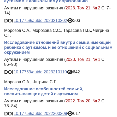
аутизмом к дошкольному образованию
Аутизм и нарушения развития (
2023. Том 21. № 2
С. 7–
14)
DOI
10.17759/autdd.2023210202
303
Морозов С.А., Морозова С.С., Тарасова Н.В., Чигрина
С.Г.
Исследование отношений внутри семьи,имеющей
ребенка с аутизмом, и ее отношений с социальным
окружением
Аутизм и нарушения развития (
2023. Том 21. № 1
С.
86–93)
DOI
10.17759/autdd.2023210110
642
Морозов С.А., Чигрина С.Г.
Исследование особенностей семьей,
воспитывающих детей с аутизмом
Аутизм и нарушения развития (
2022. Том 20. № 2
С.
78–84)
DOI
10.17759/autdd.2022200209
617