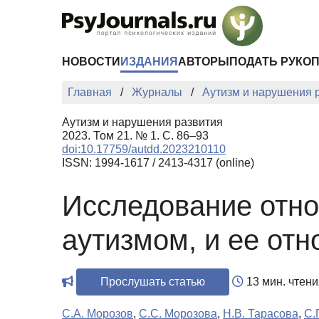
Перейти к основному содержанию
НОВОСТИ
ИЗДАНИЯ
АВТОРЫ
ПОДАТЬ РУКО
Главная
Журналы
Аутизм и нарушения 
Аутизм и нарушения развития
2023. Том 21. № 1. С. 86–93
doi:10.17759/autdd.2023210110
ISSN: 1994-1617 / 2413-4317 (online)
Исследование отно
аутизмом, и ее от
Прослушать статью
13 мин. чтени
С.А. Морозов
,
С.С. Морозова
,
Н.В. Тарасова
,
С.