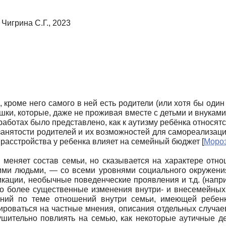
 Чигрина С.Г., 2023
 кроме него самого в ней есть родители (или хотя бы один и
ки, которые, даже не проживая вместе с детьми и вну­кам
або­тах было представлено, как к аутизму ребёнка отно­ся
 занятости родителей и их возможностей для самореализац
ие расстройства у ребенка влияет на семейный бюджет
[
Мороз
 меняет состав семьи, но сказывается на характере отно
ими людьми, — со всеми уровнями социального окру­жени
а­ции, необычные поведенческие проявления и т.д. (напр
о более существенные изменения внутри- и внесемей­ных 
ний по теме отношений внутри семьи, имеющей ребен
роваться на част­ные мнения, описания отдельных случаев
шительно повлиять на семью, как некоторые аутичные де