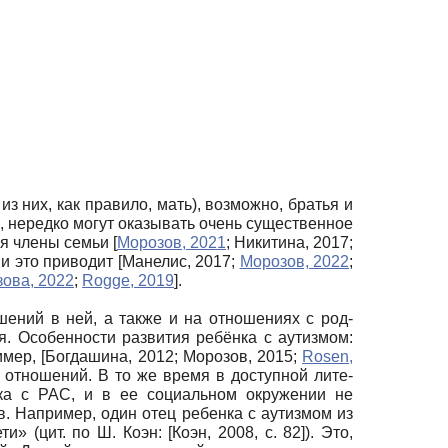
з них, как правило, мать), возможно, братья и
и, нередко могут оказывать очень существенное
тся члены семьи
[
Морозов, 2021
;
Никитина, 2017
;
ии это приводит
[
Манелис, 2017
;
Морозов, 2022
;
ова, 2022
;
Rogge, 2019
]
.
шений в ней, а также и на отношениях с род­
я. Особенности развития ребёнка с аутизмом:
имер,
[
Богдашина, 2012
;
Морозов, 2015
;
Rosen,
отношений. В то же время в доступной лите­
ка с РАС, и в ее социальном окружении не
. Напри­мер, один отец ребенка с аутизмом из
ти» (цит. по Ш. Коэн:
[
Коэн, 2008
, с. 82]
). Это,