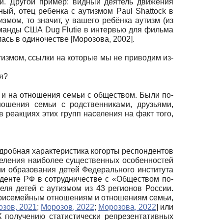
й. Другой пример: видный деятель движения
ный, отец ребенка с аутизмом Paul Shattock в
измом, то значит, у вашего ребёнка аутизм (из
оманды США Dug Flutie в интервью для фильма
алась в одиночестве
[
Морозова, 2002
]
.
тизмом, ссылки на которые мы не приво­дим из-
я?
 и на отношения семьи с обществом. Были по­
ношения семьи с родственниками, друзьями,
реакци­ях этих групп населения на факт того,
дробная характеристика когорты респондентов
еления наиболее существен­ных особенностей
ии образования детей Федерального ин­ститута
денте РФ в сотрудничестве с «Обществом по­
ля детей с аутизмом из 43 регионов России.
нутрисемейным отношениям и отношениям семьи,
зов, 2021
;
Морозов, 2022
;
Морозова, 2022
]
или
 К получению статистически репрезентативных