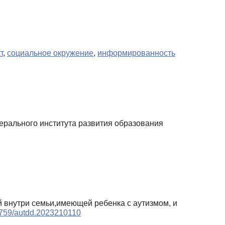
т
,
социальное окружение
,
информированность
ерального института развития образования
ий внутри семьи,имеющей ребенка с аутизмом, и
17759/autdd.2023210110