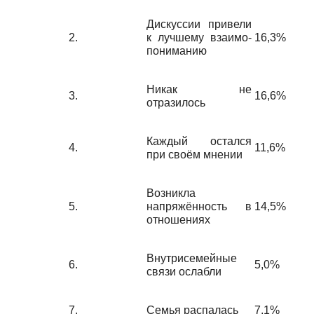
Дискуссии привели
2.
к лучшему взаимо­
16,3%
пониманию
Никак не
3.
16,6%
отразилось
Каждый остался
4.
11,6%
при своём мнении
Возникла
5.
напряжённость в
14,5%
отношениях
Внутрисемейные
6.
5,0%
связи ослабли
7.
Семья распалась
7,1%