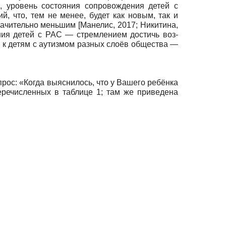
, уровень состояния со­провождения детей с
й, что, тем не менее, будет как новым, так и
значительно меньшим
[
Манелис, 2017
;
Никитина,
ения детей с РАС — стремлением достичь воз­
 к детям с аутизмом разных слоёв общества —
прос: «Когда выяснилось, что у Вашего ребёнка
ре­численных в таблице 1; там же приведена