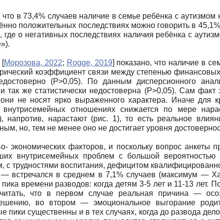
что в 73,4% случаев наличие в семье ребёнка с аутизмом 
ённо по­ложительных последствиях можно говорить в 45,1%
, где о нега­тивных последствиях наличия ребёнка с аути
»).
х
[
Морозова, 2022
;
Rogge, 2019
]
показано, что наличие в се
хорический коэффициент связи между степенью финансовых
недостоверно (P>0,05). По данным дисперсионного анал
 так же статистически недостоверна (P>0,05). Сам факт э
они не носят ярко выраженного характера. Ина­че для к
о внутри­семейных отношениях снижается по мере нара
, напротив, нарастают (рис. 1), то есть реальное вли
м, но, тем не менее оно не до­стигает уровня достовернос
о- экономических факторов, и поскольку вопрос анкеты п
кших внутрисе­мейных проблем с большой вероятностью 
 с трудностями воспита­ния, дефицитом квалифицированно
 — встречался в среднем в 7,1% случаев (максимум — Ха
ика времени разводов: когда детям 3-5 лет и 11-13 лет. П
читать, что в первом случае реальная причина — осо
ешению, во втором — эмо­циональное выгорание родит
е пики существенны и в тех случаях, когда до развода дело