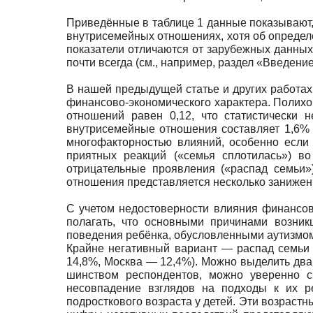
Приведённые в таблице 1 данные показывают, 
вну­трисемейных отношениях, хотя об определ
показа­тели отличаются от зарубежных данных
почти всегда (см., например, раздел «Введение
В нашей предыдущей статье и других работа
финансово-экономи­ческого характера. Поли
отношений равен 0,12, что статистически 
внутрисемейные отношения составляет 1,6% и
многофакторностью влияний, особенно если 
приятных реакций («семья сплотилась») в
отрицательные проявления («распад семьи»)
отношения представляется несколько заниженны
С учетом недостоверности влияния финансов
пола­гать, что основными причинами возни
поведения ребёнка, обусловленными аутизмом,
Крайне негативный вариант — распад семьи
14,8%, Москва — 12,4%). Можно выделить два п
шинством респондентов, можно уверенно с
несовпадение взглядов на подходы к их р
подросткового возраста у детей. Эти возрастны