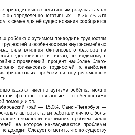
не приводит к явно негативным результатам во
, а об определённо негативных — в 26,6%. Эти
змом в семье для её существования сообщается
мье ребёнка с аутиз­мом приводит к трудностям
 трудностей и особенностями внутрисемейных
иза, сила влияния фи­нансового фактора на
той недостоверности связан, по- видимому, c
райних проявлений: процент наиболее благо­
стания финансовых трудностей, а наиболее
яние финансовых про­блем на внутрисемейные
ти.
рямо касался именно аутизма ребёнка, можно
стали фак­торы, связанные с особенностями
й помощи и т.п.
баровский край — 15,0%, Санкт-Петербург —
оскольку авторы статьи работали лично с боль­
знание сложности возникших проблем и/или
елей, на которое накла­дываются проблемы
 не доходит. Следует отметить, что по существу