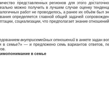
личество представленных ре­гионов для этого достаточно
реально можно получить в лучшем случае оценку тенденци
на­логичных работ не проводилось, а ранее их объём был 
дования определяется главной общей задачей сопро­вожд
птации, социализации, что предполагает знание отношений
ледо­ванием
внутрисемейных отношений
в анкете задан во
и в се­мье?» — и предложено семь вариантов ответов, пе
ов.
заимопонимание в семье