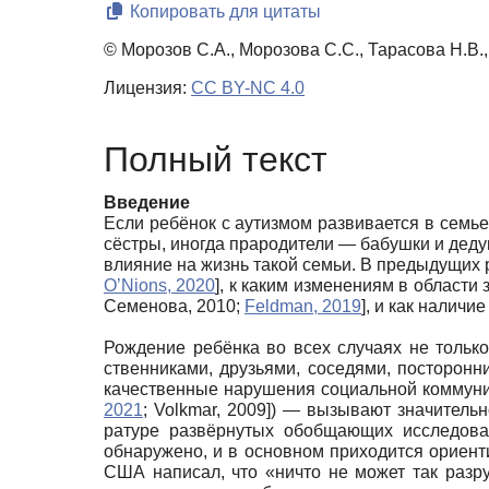
Копировать для цитаты
© Морозов С.А., Морозова С.С., Тарасова Н.В.,
Лицензия:
CC BY-NC 4.0
Полный текст
Введение
Если ребёнок с аутизмом развивается в семье,
сёстры, иногда прародители — бабушки и дедуш
влияние на жизнь такой семьи. В предыдущих р
O’Nions, 2020
]
, к каким изменениям в области
Семенова, 2010
;
Feldman, 2019
]
, и как на­лич
Рождение ребёнка во всех случаях не только
ственниками, друзьями, соседями, посторонн
качественные нарушения социальной коммуник
2021
;
Volkmar, 2009
]
) — вызывают значительн
ратуре развёрнутых обобщающих исследова
обнаружено, и в основном приходится ориенти
США написал, что «ничто не может так разру