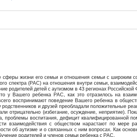
 сферы жизни его семьи и отношения семьи с широким со
ого спектра (РАС) на отношения внутри семьи, взаимодейс
ие родителей детей с аутизмом в 43 регионах Российской
что у Вашего ребенка РАС, как это от­разилось на взаи
всего воспринимают поведение Вашего ребенка в общест
у родственников и друзей преобладали положительные реакц
ли отрицательно (избе­гание, осуждение, неприятие). По
ка, проблемы воспитания, дефицит квалифицированной 
ости взаимодействия с обществом нарастают по мере р
сти об аутизме и о связанных с ним вопросах. Как основ
бучение родителей и членов семьи ребенка с РАС.