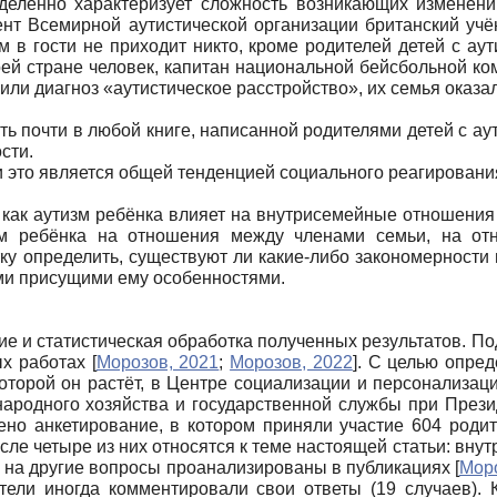
еделенно характеризует сложность возникающих изменени
нт Всемирной аутистической органи­зации британский учё
 в гости не приходит никто, кроме роди­телей детей с аут
воей стране человек, капитан национальной бейсбольной к
тавили диагноз «аутистическое расстройство», их семья оказ
ь почти в любой книге, написанной родителями детей с ау
сти.
и это является общей тенденцией социального реаги­ровани
как аутизм ребёнка влияет на внутрисемейные отноше­ния
изм ребёнка на отношения между членами семьи, на от
 определить, су­ществуют ли какие-либо закономерности в 
семи присущими ему особенностями.
е и статистическая обработка полученных результатов. По
х рабо­тах
[
Морозов, 2021
;
Морозов, 2022
]
. С целью опред
оторой он растёт, в Центре социализации и персонализац
народного хозяйства и государственной службы при Прези
о анке­тирование, в котором приняли участие 604 родите
числе четыре из них относятся к теме настоящей статьи: в
 на другие вопросы про­анализированы в публикациях
[
Моро
тели иногда ком­ментировали свои ответы (19 случаев).