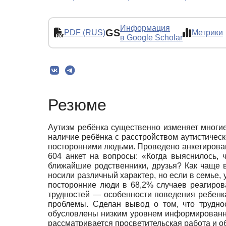
Информация
GS
PDF (RUS)
Метрики
в Google Scholar
Резюме
Аутизм ребёнка существенно изменяет многие
наличие ребёнка с расстройством аутистическ
посторонними людь­ми. Проведено анкетирован
604 анкет на вопросы: «Когда выяснилось, 
ближайшие родственники, друзья? Как чаще 
носили различный характер, но если в семье, 
посторонние люди в 68,2% случаев реагирова
трудностей — особенности поведения ребен
проблемы. Сделан вывод о том, что трудн
обусловлены низким уровнем информированно
рассматривается просветительская работа и о