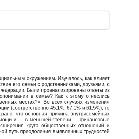
ци­альным окружением. Изучалось, как влияет
твие его семьи с родственниками, друзьями, с
 Федерации. Были про­анализированы ответы из
мопонимании в семье? Как к этому отнеслись
венных местах?». Во всех случаях изменения
ии (со­ответственно 45,1%, 67,1% и 61,5%), то
казано, что основная причина внутрисемейных
помощи и — в меньшей степени — финансовые
асширения круга общественных отношений и
ной путь преодоления выявленных трудностей