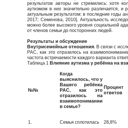
результатов авторы не стремились: хотя ко
аутизмом в них значительно раз­личается, и 
актуальным результатом: в последние годы а
2017
;
Семенова, 2010
]
. Актуальность иссле­
можно более высокого уровня социальной ада
от членов семьи до посторонних людей.
Результаты и обсуждение
Внутрисемейные отношения
. В связи с исс
РАС, как это отразилось на взаимопонимани
частота встречаемости каждого варианта ответ
Таблица 1
Влияние аутизма у ребёнка на в
Когда
выяснилось, что у
Вашего ребёнка
Процент
№№
РАС, как это
ответов
отразилось на
взаимопонимании
в семье?
1.
Семья сплотилась
28,8%