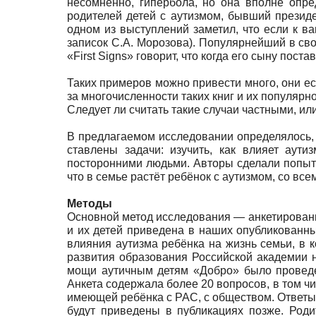
несомненно, гипербола, но она вполне опр
родителей детей с аутизмом, быв­ший президе
одном из выступлений заметил, что если к вам
записок С.А. Морозова). Популярней­ший в с
«First Signs» говорит, что когда его сыну пос
Таких примеров можно привести много, они ест
за многочисленности таких книг и их попу­лярно
Следует ли считать такие случаи частными, ил
В предлагаемом исследовании определялось, 
ставлены задачи: изучить, как влияет аут
посторонними людьми. Авторы сделали попытку
что в семье растёт ребёнок с аутизмом, со в
Методы
Основной метод исследования — анкетировани
и их детей приведена в наших опубликованны
влияния аутизма ребёнка на жизнь семьи, в к
развития образования Российской академии 
мощи аутичным детям «Добро» было проведен
Анкета со­держала более 20 вопросов, в том 
имеющей ребёнка с РАС, с обществом. Ответы
будут при­ведены в публикациях позже. Роди