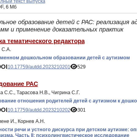
лный текст выпуска
F, 6 Мб
льное образование детей с РАС: реализация 
амм и применение доказательных практик
ка тематического редактора
 С.А.
еменном дошкольном образовании детей с аутизмом
DOI
10.17759/autdd.2023210201
529
дование РАС
 С.С., Тарасова Н.В., Чигрина С.Г.
вание отношения родителей детей с аутизмом к дош
DOI
10.17759/autdd.2023210202
301
ене И., Корнев А.Н.
ости речи и устного дискурса при детском аутизме: о
изма. Часть II: психолингвистическое исследование