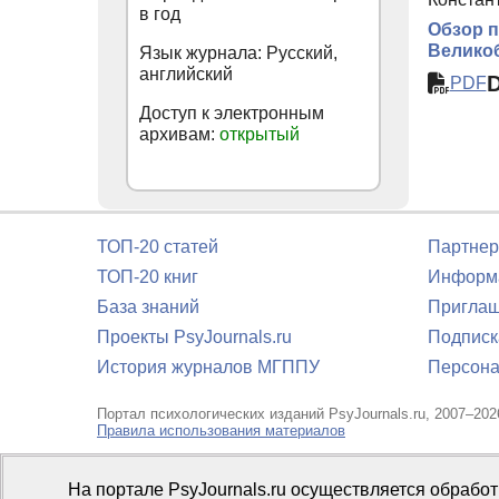
в год
Обзор п
Велико
Язык журнала: Русский,
английский
PDF
Доступ к электронным
архивам:
открытый
ТОП-20 статей
Партнер
ТОП-20 книг
Информа
База знаний
Приглаш
Проекты PsyJournals.ru
Подписк
История журналов МГППУ
Персона
Портал психологических изданий PsyJournals.ru, 2007–202
Правила использования материалов
Свидетельство регистрации СМИ
Эл № ФС77-66447 от 14 и
На портале PsyJournals.ru осуществляется обрабо
Издатель:
ФГБОУ ВО МГППУ