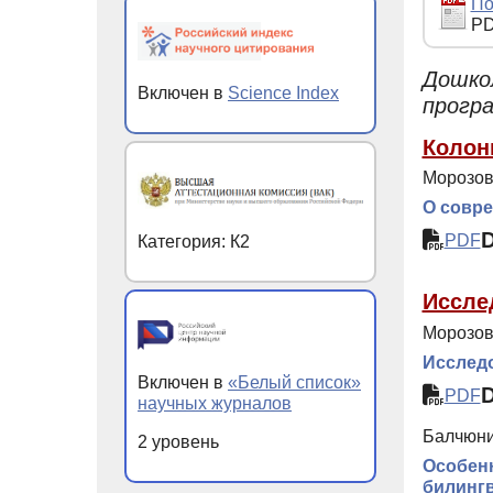
По
PD
Дошко
Включен в
Science Index
прогр
Колон
Морозов
О совр
PDF
Категория: К2
Иссле
Морозова
Исследо
Включен в
«Белый список»
PDF
научных журналов
Балчюни
2 уровень
Особенн
билингв