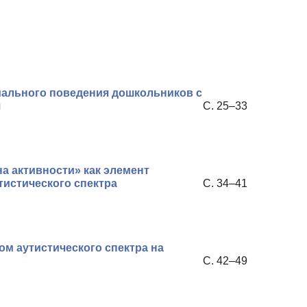
иального поведения дошкольников с
я
С. 25–33
 активности» как элемент
тистического спектра
С. 34–41
м аутистического спектра на
С. 42–49