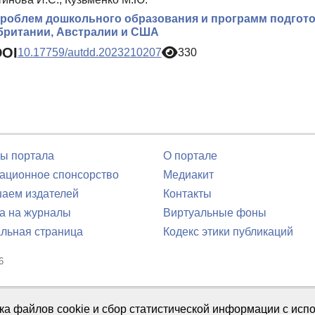
роблем дошкольного образования и программ подготов
британии, Австралии и США
DOI
10.17759/autdd.2023210207
330
ы портала
О портале
ционное спонсорство
Медиакит
аем издателей
Контакты
а на журналы
Виртуальные фоны
льная страница
Кодекс этики публикаций
6
юля 2016 г.
тка файлов cookie и сбор статистической информации с ис