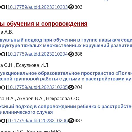
DOI
10.17759/autdd.2023210203
303
ы обучения и сопровождения
а А.В.
уальный подход при обучении в группе навыкам соц
труктуре тяжелых множественных нарушений развити
DOI
10.17759/autdd.2023210204
386
 С.Н., Есаулкова И.Л.
нкциональное образовательное пространство «Поляна
сной групповой работы с детьми с расстройствами ау
DOI
10.17759/autdd.2023210205
204
а Н.А., Акмаев В.А., Некрасова О.С.
сный подход в сопровождении ребенка с расстройство
 клинического случая
DOI
10.17759/autdd.2023210206
437
инова И.С., Кузьменко М.Ю.