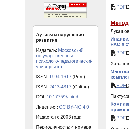
PDF
Метод
Лукашов
Аутизм и нарушения
Индивид
развития
РАС в с
Издатель:
Московский
PDF
государственный
психолого-педагогический
Хабарова
университет
Многофу
ISSN:
1994-1617
(Print)
комплек
PDF
ISSN:
2413-4317
(Online)
Пахтусов
DOI:
10.17759/autdd
Комплек
Лицензия:
CC BY-NC 4.0
примере
Издается с
2003
года
PDF
Периодичность: 4 номера
Констант