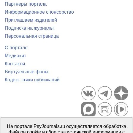
Партнеры портала
Информационное спонсорство
Приглашаем издателей
Подписка на журналы
Персональная страница
О портале
Медиакит
Контакты
Виртуальные фоны
Кодекс этики публикаций
Портал психологических изданий PsyJournals.ru, 2007–2026
На портале PsyJournals.ru осуществляется обработка
Правила использования материалов
файлов cookie и сбор статистической информации с