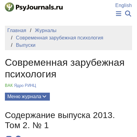
Перейти к основному содержанию
English
НОВОСТИ
Главная
Журналы
ИЗДАНИЯ
Современная зарубежная психология
АВТОРЫ
Выпуски
ПОДАТЬ РУКОПИСЬ
БАЗА ЗНАНИЙ
Современная зарубежная
КЛЮЧЕВЫЕ СЛОВА
Регистрация
Вход
психология
ВАК
Ядро РИНЦ
Меню журнала
Выпуски
Содержание выпуска 2013.
О Журнале
Том 2. № 1
Миссия