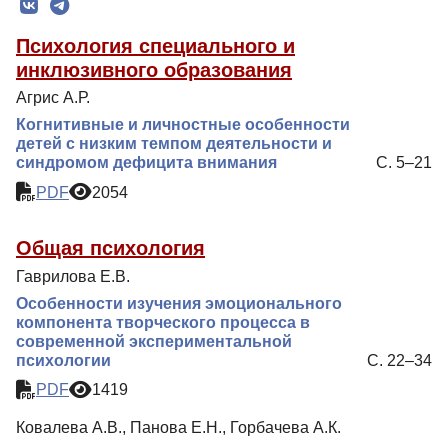
Редколлегия
Психология специального и
Редакционная политика
инклюзивного образования
Индексирование
Агрис А.Р.
Для авторов
Когнитивные и личностные особенности
детей с низким темпом деятельности и
Рубрики
синдромом дефицита внимания
С. 5–21
Препринты
PDF
2054
Подписка
Общая психология
Контакты
Гаврилова Е.В.
Особенности изучения эмоционального
компонента творческого процесса в
современной экспериментальной
психологии
С. 22–34
PDF
1419
Ковалева А.В., Панова Е.Н., Горбачева А.К.