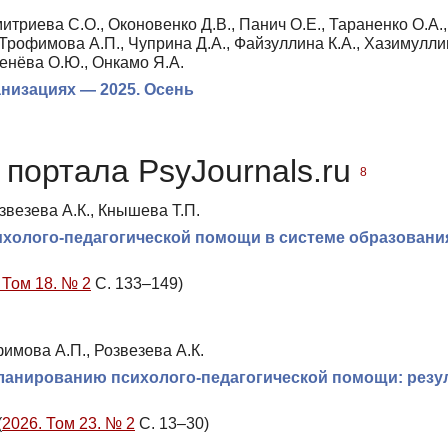
итриева С.О., Оконовенко Д.В., Панич О.Е., Тараненко О.А.,
 Трофимова А.П., Чуприна Д.А., Файзуллина К.А., Хазимулли
денёва О.Ю., Онкамо Я.А.
низациях — 2025. Осень
портала PsyJournals.ru
8
звезева А.К., Кнышева Т.П.
ихолого-педагогической помощи в системе образовани
 Том 18. № 2
С. 133–149)
имова А.П., Розвезева А.К.
ланированию психолого-педагогической помощи: резу
(
2026. Том 23. № 2
С. 13–30)