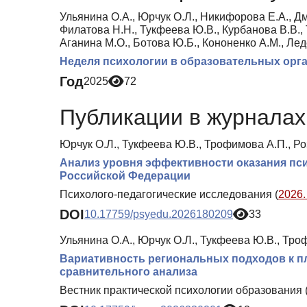
Ульянина О.А., Юрчук О.Л., Никифорова Е.А., Дм
Филатова Н.Н., Тукфеева Ю.В., Курбанова В.В.,
Аганина М.О., Ботова Ю.Б., Кононенко А.М., Ле
Неделя психологии в образовательных орга
Год
2025
72
Публикации в журналах 
Юрчук О.Л., Тукфеева Ю.В., Трофимова А.П., Ро
Анализ уровня эффективности оказания пс
Российской Федерации
Психолого-педагогические исследования (
2026.
DOI
10.17759/psyedu.2026180209
33
Ульянина О.А., Юрчук О.Л., Тукфеева Ю.В., Троф
Вариативность региональных подходов к п
сравнительного анализа
Вестник практической психологии образования 