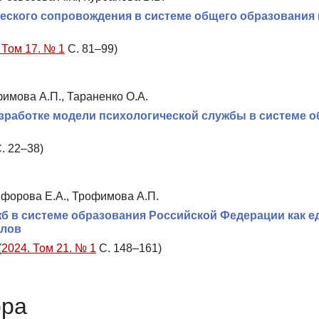
еского сопровождения в системе общего образования 
 Том 17. № 1
С. 81–99)
фимова А.П., Тараненко О.А.
зработке модели психологической службы в системе о
. 22–38)
ифорова Е.А., Трофимова А.П.
б в системе образования Российской Федерации как е
алов
(
2024. Том 21. № 1
С. 148–161)
ора