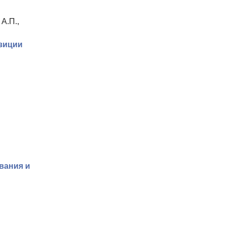
А.П.,
зиции
вания и