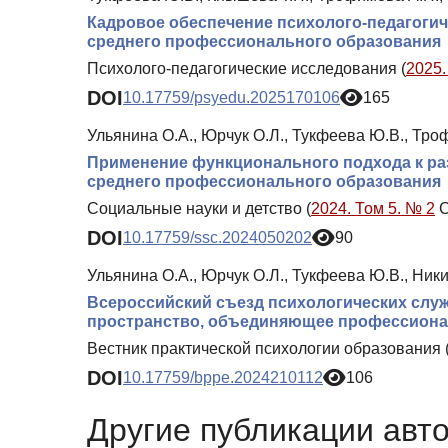
Кадровое обеспечение психолого-педагогич
среднего профессионального образования
Психолого-педагогические исследования (
2025.
DOI
10.17759/psyedu.2025170106
165
Ульянина О.А., Юрчук О.Л., Тукфеева Ю.В., Тро
Применение функционального подхода к ра
среднего профессионального образования
Социальные науки и детство (
2024. Том 5. № 2
С
DOI
10.17759/ssc.2024050202
90
Ульянина О.А., Юрчук О.Л., Тукфеева Ю.В., Ник
Всероссийский съезд психологических служ
пространство, объединяющее профессион
Вестник практической психологии образования 
DOI
10.17759/bppe.2024210112
106
Другие публикации авт