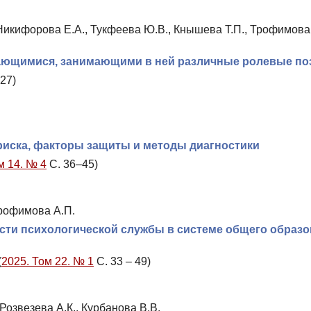
 Никифорова Е.А., Тукфеева Ю.В., Кнышева Т.П., Трофимова 
чающимися, занимающими в ней различные ролевые по
27)
риска, факторы защиты и методы диагностики
м 14. № 4
С. 36–45)
Трофимова А.П.
сти психологической службы в системе общего образо
(
2025. Том 22. № 1
С. 33 – 49)
Розвезева А.К., Курбанова В.В.