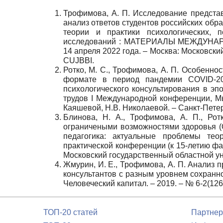
Трофимова, А. П. Исследование представ
анализ ответов студентов российских обр
теории и практики психологических, пс
исследований : МАТЕРИАЛЫ МЕЖДУН
14 апреля 2022 года. – Москва: Московски
CUJBBI.
Ротко, М. С., Трофимова, А. П. Особенн
формате в период пандемии COVID-20
психологического консультирования в эп
трудов I Международной конференции, Мы
Каяшевой, Н.В. Николаевой. – Санкт-Пете
Блинова, Н. А., Трофимова, А. П., Ро
ограничеными возможностями здоровья (ОВ
педагогика: актуальные проблемы тео
практической конференции (к 15-летию фак
Московский государственный областной ун
Жмурин, И. Е., Трофимова, А. П. Анализ
консультантов с разным уровнем сохраннос
Человеческий капитал. – 2019. – № 6-2(12
ТОП-20 статей
Партнер