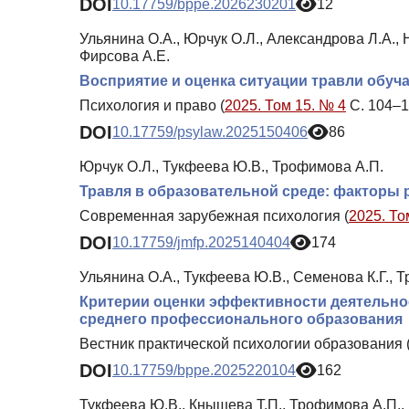
DOI
10.17759/bppe.2026230201
12
Ульянина О.А., Юрчук О.Л., Александрова Л.А.,
Фирсова А.Е.
Восприятие и оценка ситуации травли обу
Психология и право (
2025. Том 15. № 4
С. 104–1
DOI
10.17759/psylaw.2025150406
86
Юрчук О.Л., Тукфеева Ю.В., Трофимова А.П.
Травля в образовательной среде: факторы 
Современная зарубежная психология (
2025. То
DOI
10.17759/jmfp.2025140404
174
Ульянина О.А., Тукфеева Ю.В., Семенова К.Г., 
Критерии оценки эффективности деятельно
среднего профессионального образования
Вестник практической психологии образования 
DOI
10.17759/bppe.2025220104
162
Тукфеева Ю.В., Кнышева Т.П., Трофимова А.П., 