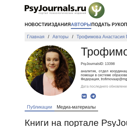
Перейти к основному содержанию
НОВОСТИ
ИЗДАНИЯ
АВТОРЫ
ПОДАТЬ РУКО
Главная
Авторы
Трофимова Анастасия 
Трофимо
PsyJournalsID: 13398
аналитик, отдел координа
помощи в системе образова
Федерация, trofimovaap@mg
Дата последнего обновления
Публикации
Медиа-материалы
Книги на портале PsyJo