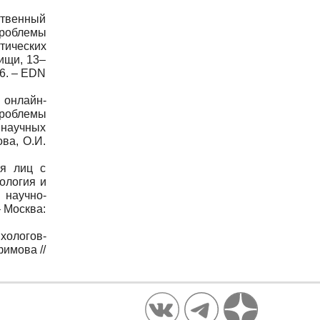
ственный
проблемы
тических
щи, 13–
76. – EDN
 онлайн-
роблемы
 научных
ва, О.И.
ля лиц с
ология и
 научно-
– Москва:
хологов-
фимова //