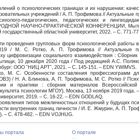
лений о психологических границах и их нарушении: каче
азовательных учреждений / А. П. Трофимова // Актуальные 
ихолого-педагогических, педагогических и лингводидак
АРОДНОЙ НАУЧНО-ПРАКТИЧЕСКОЙ КОНФЕРЕНЦИИ, Мыти
й государственный областной университет, 2022. – С. 771-7
ости проведения групповых форм психологической работы в
19 / М. С. Ротко, А. П. Трофимова // Актуальные п
оху цифровизации социального взаимодействия : Сборник
тищи, 10 декабря 2020 года / Под редакцией А.С. Поляко
рбург: ООО "НИЦ АРТ", 2021. – С. 145-151. – EDN YWIMVS.
тко, М. С. Особенности составления профессиограмм д
З) / Н. А. Блинова, А. П. Трофимова, М. С. Ротко // Псих
рии и практики : сборник материалов Всероссийской
ультета психологии МГОУ), Москва, 13 ноября 2019 года. 
иверситет, 2019. – С. 16-22. – EDN GODLAQ.
 проявления типов межличностных отношений у будущих пси
ти внутренних границ личности / И. Е. Жмурин, А. П. Тро
6). – С. 478-482. – EDN VOJHUG.
ы портала
О портале