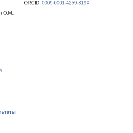
ORCID:
0009-0001-4259-819X
н О.М.,
я
льтаты