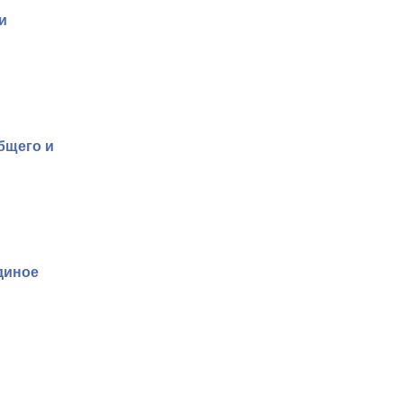
и
бщего и
диное