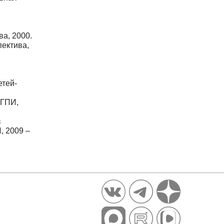
а, 2000.
пектива,
етей-
СГПИ,
в
, 2009 –