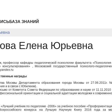
ПИСЬ
БАЗА ЗНАНИЙ
ьевна
ова Елена Юрьевна
ук, профессор кафедры педагогической психологии факультета «Психологи
 консультирования» , Московский государственный психолого-педагогич
yandex.ru
ственные награды
тва Москвы Департамента образования города Москвы от 27.06.2011г. 
ия и в связи с Юбилеем).
сьмо от Комитета Совета Федерации по образованию и науке от 11.11.2010 
офессиональной ориентации и социальной адаптации молодежи к современно
 «Лучший учебник по педагогике -2006» за учебное пособие «Профориентаци
сероссийского конкурса на Лучшую Научную Книгу 2016 года за мо