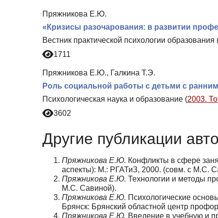
Пряжникова Е.Ю.
«Кризисы разочарования: в развитии проф
Вестник практической психологии образования 
1711
Пряжникова Е.Ю., Галкина Т.Э.
Роль социальной работы с детьми с ранним
Психологическая наука и образование (
2003. То
3602
Другие публикации авт
Пряжникова Е.Ю.
Конфликты в сфере заня
аспекты): М.: РГАТиЗ, 2000. (совм. с М.С. 
Пряжникова Е.Ю.
Технологии и методы про
М.С. Савиной).
Пряжникова Е.Ю.
Психологические основы
Брянск: Брянский областной центр профо
Пряжникова Е.Ю.
Введение в учебную и п