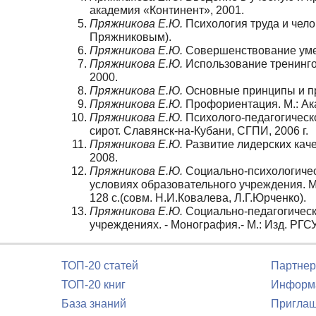
академия «Континент», 2001.
Пряжникова Е.Ю.
Психология труда и челов
Пряжниковым).
Пряжникова Е.Ю.
Совершенствование умен
Пряжникова Е.Ю.
Использование тренингов
2000.
Пряжникова Е.Ю.
Основные принципы и пр
Пряжникова Е.Ю.
Профориентация. М.: Ак
Пряжникова Е.Ю.
Психолого-педагогическ
сирот. Славянск-на-Кубани, СГПИ, 2006 г.
Пряжникова Е.Ю.
Развитие лидерских каче
2008.
Пряжникова Е.Ю.
Социально-психологичес
условиях образовательного учреждения. М
128 с.(совм. Н.И.Ковалева, Л.Г.Юрченко).
Пряжникова Е.Ю.
Социально-педагогическ
учреждениях. - Монография.- М.: Изд. РГСУ
ТОП-20 статей
Партнер
ТОП-20 книг
Информа
База знаний
Приглаш