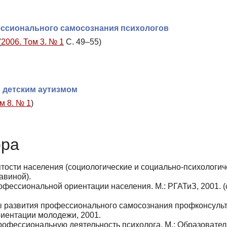
ессионального самосознания психологов
(
2006. Том 3. № 1
С. 49–55)
 детским аутизмом
м 8. № 1
)
ора
тости населения (социологические и социально-психологич
Савиной).
фессиональной ориентации населения. М.: РГАТиЗ, 2001. (
 развития профессионального самосознания профконсульт
риентации молодежи, 2001.
рофессиональную деятельность психолога. М.: Образовате