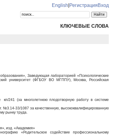
English
|
Регистрация
Вход
КЛЮЧЕВЫЕ СЛОВА
я образования», Заведующая лабораторией «Психологические
еский университет (ФГБОУ ВО МГППУ), Москва, Российская
№ кп/241 (за многолетнюю плодотворную работу в системе
г. №3.14-33/1087 за качественную, высококвалифицированную
му рынку труда.
я», изд. «Академия»
нографию «Родительское содействие профессиональному