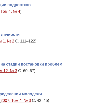
ции подростков
 Том 4. № 4
)
 личности
м 1. № 2
С. 111–122)
на стадии постановки проблем
м 12. № 3
С. 60–67)
ределении молодежи
(
2007. Том 4. № 3
С. 42–45)