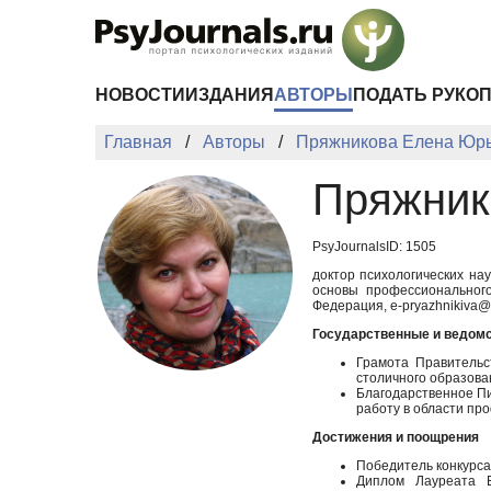
Перейти к основному содержанию
НОВОСТИ
ИЗДАНИЯ
АВТОРЫ
ПОДАТЬ РУКО
Главная
Авторы
Пряжникова Елена Юр
Пряжник
PsyJournalsID: 1505
доктор психологических на
основы профессионального
Федерация, e-pryazhnikiva@
Государственные и ведом
Грамота Правительс
столичного образован
Благодарственное Пи
работу в области пр
Достижения и поощрения
Победитель конкурса
Диплом Лауреата В