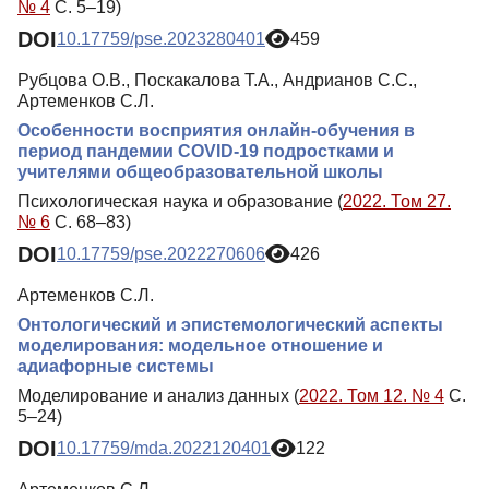
№ 4
С. 5–19)
DOI
10.17759/pse.2023280401
459
Рубцова О.В., Поскакалова Т.А., Андрианов С.С.,
Артеменков С.Л.
Особенности восприятия онлайн-обучения в
период пандемии COVID-19 подростками и
учителями общеобразовательной школы
Психологическая наука и образование (
2022. Том 27.
№ 6
С. 68–83)
DOI
10.17759/pse.2022270606
426
Артеменков С.Л.
Онтологический и эпистемологический аспекты
моделирования: модельное отношение и
адиафорные системы
Моделирование и анализ данных (
2022. Том 12. № 4
С.
5–24)
DOI
10.17759/mda.2022120401
122