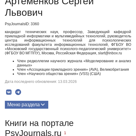
Артеменков Сергей
Львович
PsyJournalsID: 3360
кандидат технических наук, профессор, Заведующий кафедрой
прикладной информатики и мультимедийных технологий, руководитель
центра информационных технологий для психологических
исследований факультета информационных технологий, ФГБОУ ВО
«Московский государственный психолого-педагогический университет»
(ФГБОУ ВО МГППУ), Москва, Российская Федерация, slart@inbox.ru
Член редколлегии научного журнала «Моделирование и анализ
данных»
Член «Ассоциации прикладного зрения» (AVA), Великобритания
Член «Научного общества зрения» (VSS) (США)
Дата последнего обновления: 13.03.2026
Меню раздела
Публикации
Книги на портале
PsyJournals.ru
1