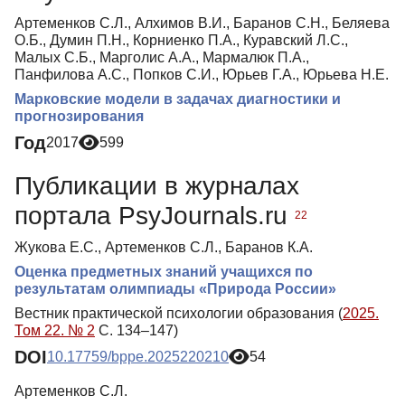
Артеменков С.Л., Алхимов В.И., Баранов С.Н., Беляева
О.Б., Думин П.Н., Корниенко П.А., Куравский Л.С.,
Малых С.Б., Марголис А.А., Мармалюк П.А.,
Панфилова А.С., Попков С.И., Юрьев Г.А., Юрьева Н.Е.
Марковские модели в задачах диагностики и
прогнозирования
Год
2017
599
Публикации в журналах
портала PsyJournals.ru
22
Жукова Е.С., Артеменков С.Л., Баранов К.А.
Оценка предметных знаний учащихся по
результатам олимпиады «Природа России»
Вестник практической психологии образования (
2025.
Том 22. № 2
С. 134–147)
DOI
10.17759/bppe.2025220210
54
Артеменков С.Л.