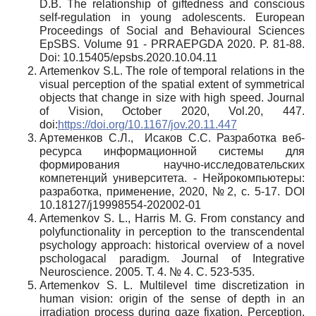
D.B. The relationship of giftedness and conscious
self-regulation in young adolescents. European
Proceedings of Social and Behavioural Sciences
EpSBS. Volume 91 - PRRAEPGDA 2020. P. 81-88.
Doi: 10.15405/epsbs.2020.10.04.11
Artemenkov S.L. The role of temporal relations in the
visual perception of the spatial extent of symmetrical
objects that change in size with high speed. Journal
of Vision, October 2020, Vol.20, 447.
doi:
https://doi.org/10.1167/jov.20.11.447
Артеменков С.Л., Исаков С.С. Разработка веб-
ресурса информационной системы для
формирования научно-исследовательских
компетенций университета. - Нейрокомпьютеры:
разработка, применение, 2020, №2, с. 5-17. DOI
10.18127/j19998554-202002-01
Artemenkov S. L., Harris M. G. From constancy and
polyfunctionality in perception to the transcendental
psychology approach: historical overview of a novel
pschologacal paradigm. Journal of Integrative
Neuroscience. 2005. Т. 4. № 4. С. 523-535.
Artemenkov S. L. Multilevel time discretization in
human vision: origin of the sense of depth in an
irradiation process during gaze fixation. Perception.