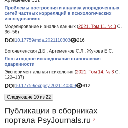
Артеменков С.Л.
Проблемы построения и анализа упорядоченных
сетей частных корреляций в психологических
исследованиях
Моделирование и анализ данных (
2021. Том 11. № 3
С.
36–56)
DOI
10.17759/mda.2021110303
216
Богоявленская Д.Б., Артеменков С.Л., Жукова Е.С.
Лонгитюдное исследование становления
одаренности
Экспериментальная психология (
2021. Том 14. № 3
С.
122–137)
DOI
10.17759/exppsy.2021140309
812
Следующие 10 из 22
Публикации в сборниках
портала PsyJournals.ru
2