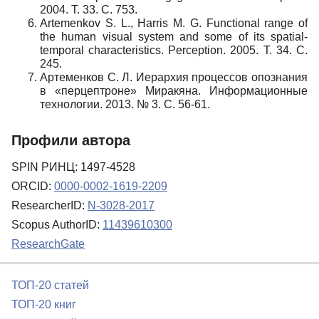
2004. Т. 33. С. 753.
Artemenkov S. L., Harris M. G. Functional range of
the human visual system and some of its spatial-
temporal characteristics. Perception. 2005. Т. 34. С.
245.
Артеменков С. Л. Иерархия процессов опознания
в «перцептроне» Миракяна. Информационные
технологии. 2013. № 3. С. 56-61.
Профили автора
SPIN РИНЦ: 1497-4528
ORCID:
0000-0002-1619-2209
ResearcherID:
N-3028-2017
Scopus AuthorID:
11439610300
ResearchGate
ТОП-20 статей
ТОП-20 книг