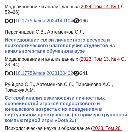
Моделирование и анализ данных (
2024. Том 14. № 1
С.
52–66)
DOI
10.17759/mda.2024140104
166
Персиянцева С.В., Артеменков С.Л.
Исследование связи личностного ресурса и
психологического благополучия студентов на
начальном этапе обучения в вузе
Моделирование и анализ данных (
2023. Том 13. № 4
С.
23–44)
DOI
10.17759/mda.2023130402
241
Рубцова О.В., Артеменков С.Л., Панфилова А.С.,
Токарчук А.М.
Сетевой анализ взаимосвязи личностных
особенностей игроков подросткового и
юношеского возраста с их поведением в
виртуальном пространстве (на примере групповой
компьютерной игры «Dota 2»)
Психологическая наука и образование (
2023. Том 28.