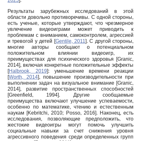
2023
]
.
Результаты зарубежных исследований в этой
области довольно противоречивы. С одной стороны,
есть ученые, которые утверждают, что чрезмерное
увлечение видеоиграми может приводить к
проблемам с вниманием, самоконтролем, агрессией
и тревогой у детей
[
Gentile, 2011
]
. С другой стороны,
многие авторы сообщают о потенциальном
положительном влиянии видеоигр, их
преимуществах для психического здоровья
[
Granic,
2014
]
, включая конкретные положительные эффекты
[
Halbrook, 2019
]
: уменьшение времени реакции
[
Worth, 2014
]
, повышение производительности при
выполнении задач на визуальное внимание
[
Granic,
2014
]
, развитие пространственных способностей
[
Greenfield, 1994
]
. Другие сообщаемые
преимущества включают улучшение успеваемости,
особенно по математике, чтению и естественным
наукам
[
Kebritchi, 2010
;
Posso, 2016
]
. Наконец, есть
исследования, позволяющие предположить, что
жестокие видеоигры могут помочь улучшить
социальные навыки за счет снижения уровня
агрессивного поведения среди определенных групп