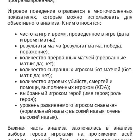
программирования).
Игровое поведение отражается в многочисленных
показателях, которые можно использовать для
объективного анализа.
К ним относятся:
частота игр и время, проведенное в игре (дата
и время матча);
результаты матча (результат матча: победа;
поражение);
количество прерванных матчей (прерванные
матчи: да; нет);
количество сыгранных игроком бот-матчей (бот-
матч: да; нет);
количество игровых убийств, смертей и
помощи, выполненных игроком (KDA);
выбранный игроком герой (имя героя; роль
героя);
уровень развиваемого игроком «навыка»
(нормальный навык; высокий навык; очень
высокий навык).
Важная часть анализа заключалась в анализе
выбора героев игроками на протяжении всей
истории матчей. Для этого использовалась