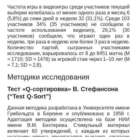
Частота игры в видеоигры среди участников текущей
выборки колебалась от менее одного раза в месяц 6
(5,8%) до семи дней в неделю 32 (31,1%). Среди 103
участников 34% (35 участников) не сообщили о
частоте использования видеоигр, 29,1% (30
участников) сообщили, что играют один раз в
неделю, три раза в неделю или более 3 раз в неделю.
Количество партий, сыгранных участниками
исследования, варьировалось от 8 до 8451 матча (М
= 1710;
SD
= 1476) за игровой стаж через 1–10 лет (
M
= 7,1;
SD
= 2,8).
Методики исследования
Тест «
Q
-сортировка» В. Стефансона
(“Test Q-Sort”)
Данная методика разработана в Университете имени
Гумбольдта в Берлине и опубликована в 1958 г.
Адаптация методики осуществлена на базе НИИ
имени В.М. Бехтерева. Стимульный материал
включает 60 утверждений, с каждым из которых
участнику опроса предлагается выразить согласие