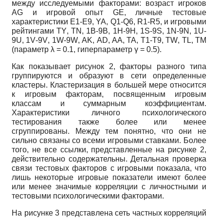
между исследуемыми факторами: возраст игроков
AG и игровой опыт GE, личные тестовые
характеристики
E
1-
E
9,
YA
,
Q
1-
Q
6,
R
1-
R
5, и игровыми
рейтингами
TY
,
TN
, 1
B
-9
B
, 1
H
-9
H
, 1
S
-9
S
, 1
N
-9
N
, 1
U
-
9
U
, 1
V
-9
V
, 1
W
-9
W
,
AK
,
AD
,
AA
,
TA
,
T
1-
T
9,
TW
,
TL
,
TM
(параметр λ = 0.1, гиперпараметр γ = 0.5).
Как показывает рисунок 2, факторы разного типа
группируются и образуют в сети определенные
кластеры. Кластеризация в большей мере относится
к игровым факторам, посвященным игровым
классам и суммарным коэффициентам.
Характеристики личного психологического
тестирования также более или менее
сгруппированы. Между тем понятно, что они не
сильно связаны со всеми игровыми ставками. Более
того, не все ссылки, представленные на рисунке 2,
действительно содержательны. Детальная проверка
связи тестовых факторов с игровыми показала, что
лишь некоторые игровые показатели имеют более
или менее значимые корреляции с личностными и
тестовыми психологическими факторами.
На рисунке 3 представлена сеть частных корреляций