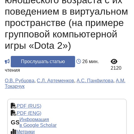
юношеского возраста с их
поведением в виртуальном
пространстве (на примере
групповой компьютерной
игры «Dota 2»)
Прослушать статью
26 мин.
2120
чтения
О.В. Рубцова
,
С.Л. Артеменков
,
А.С. Панфилова
,
А.М.
Токарчук
PDF (RUS)
PDF (ENG)
Информация
GS
в Google Scholar
Метрики