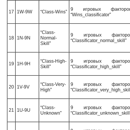
9
игровых факторо
17
1W-9W
“Class-Wins”
“Wins_classificator”
“Class-
9
игровых факторо
18
1N-9N
Normal-
“Classificator_normal_skill”
Skill”
“Class-High-
9
игровых факторо
19
1H-9H
Skill”
“Classificator_high_skill”
“Class-Very-
9
игровых факторо
20
1V-9V
High”
“Classificator_very_high_skil
“Class-
9
игровых факторо
21
1U-9U
Unknown”
“Classificator_unknown_skill