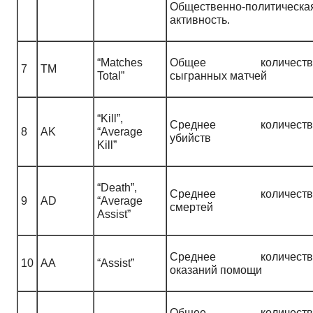
Общественно-политическа
активность.
“Matches
Общее количеств
7
TM
Total”
сыгранных матчей
“Kill”,
Среднее количеств
8
AK
“Average
убийств
Kill”
“Death”,
Среднее количеств
9
AD
“Average
смертей
Assist”
Среднее количеств
10
AA
“Assist”
оказаний помощи
Общее количеств