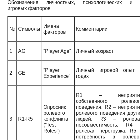
Обозначения личностных, психологических и
игровых факторов
Имена
№
Символы
Комментарии
факторов
1
AG
“Player Age”
Личный возраст
“Player
Личный игровой опыт 
2
GE
Experience”
годах
R
1 – неприяти
собственного ролевог
Опросник
поведения,
R
2 – неприят
ролевого
ролевого поведения друг
3
R1-R5
конфликта
людей,
R
3 – ролева
(“
Test
несовместимость,
R
4 
Roles
”)
ролевая перегрузка,
R
5 
потребность в ролево