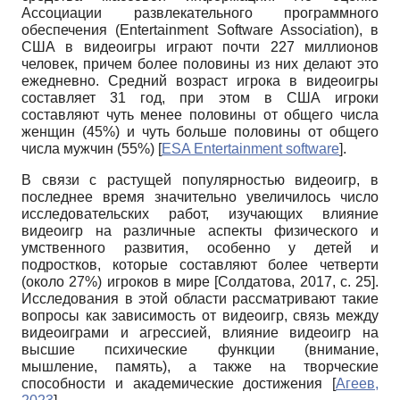
Ассоциации развлекательного программного
обеспечения (Entertainment Software Association), в
США в видеоигры играют почти 227 миллионов
человек, причем более половины из них делают это
ежедневно. Средний возраст игрока в видеоигры
составляет 31 год, при этом в США игроки
составляют чуть менее половины от общего числа
женщин (45%) и чуть больше половины от общего
числа мужчин (55%)
[
ESA Entertainment software
]
.
В связи с растущей популярностью видеоигр, в
последнее время значительно увеличилось число
исследовательских работ, изучающих влияние
видеоигр на различные аспекты физического и
умственного развития, особенно у детей и
подростков, которые составляют более четверти
(около 27%) игроков в мире
[
Солдатова, 2017
, с. 25]
.
Исследования в этой области рассматривают такие
вопросы как зависимость от видеоигр, связь между
видеоиграми и агрессией, влияние видеоигр на
высшие психические функции (внимание,
мышление, память), а также на творческие
способности и академические достижения
[
Агеев,