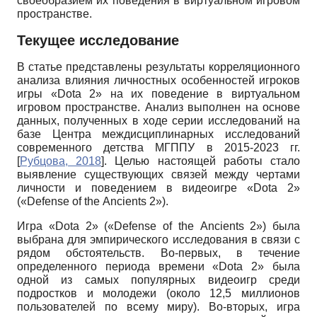
своеобразием их поведения в виртуальном игровом
пространстве.
Текущее исследование
В статье представлены результаты корреляционного
анализа влияния личностных особенностей игроков
игры «Dota 2» на их поведение в виртуальном
игровом пространстве. Анализ выполнен на основе
данных, полученных в ходе серии исследований на
базе Центра междисциплинарных исследований
современного детства МГППУ в 2015-2023 гг.
[
Рубцова, 2018
]
. Целью настоящей работы стало
выявление существующих связей между чертами
личности и поведением в видеоигре «
Dota
2»
(«
Defense
of
the
Ancients
2»).
Игра «
Dota
2» («
Defense
of
the
Ancients
2») была
выбрана для эмпирического исследования в связи с
рядом обстоятельств. Во-первых, в течение
определенного периода времени «
Dota
2» была
одной из самых популярных видеоигр среди
подростков и молодежи (около 12,5 миллионов
пользователей по всему миру). Во-вторых, игра