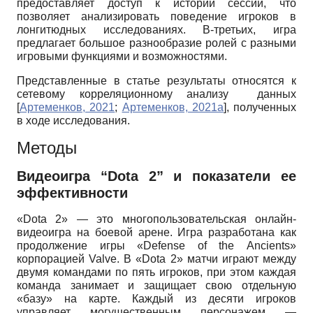
предоставляет доступ к истории сессий, что
позволяет анализировать поведение игроков в
лонгитюдных исследованиях. В-третьих, игра
предлагает большое разнообразие ролей с разными
игровыми функциями и возможностями.
Представленные в статье результаты относятся к
сетевому корреляционному анализу данных
[
Артеменков, 2021
;
Артеменков, 2021а
]
, полученных
в ходе исследования.
Методы
Видеоигра “
Dota
2” и показатели ее
эффективности
«
Dota
2» — это многопользовательская онлайн-
видеоигра на боевой арене. Игра разработана как
продолжение игры «
Defense
of
the
Ancients
»
корпорацией
Valve
. В «Dota 2» матчи играют между
двумя командами по пять игроков, при этом каждая
команда занимает и защищает свою отдельную
«базу» на карте. Каждый из десяти игроков
управляет могущественным персонажем —