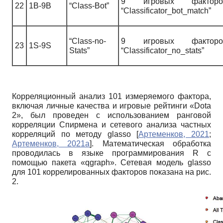
9
игровых факторо
22
1B-9B
“Class-Bot”
“Classificator_bot_match”
“Class-no-
9
игровых факторо
23
1S-9S
Stats”
“Classificator_no_stats”
Корреляционный анализ 101 измеряемого фактора,
включая личные качества и игровые рейтинги «Dota
2», был проведен с использованием ранговой
корреляции Спирмена и сетевого анализа частных
корреляций по методу
glasso
[
Артеменков, 2021
;
Артеменков, 2021а
]
. Математическая обработка
проводилась в языке программирования
R
с
помощью пакета «
qgraph
». Сетевая модель
glasso
для 101 коррелированных факторов показана на рис.
2.