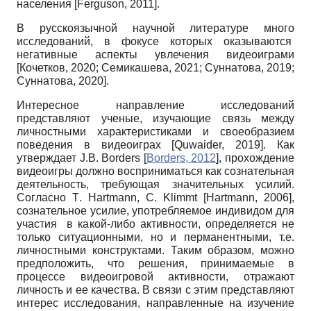
населения
[
Ferguson, 2011
]
.
В русскоязычной научной литературе много
исследований, в фокусе которых оказываются
негативные аспекты увлечения видеоиграми
[
Кочетков, 2020
;
Семикашева, 2021
;
Суннатова, 2019
;
Суннатова, 2020
]
.
Интересное направление исследований
представляют ученые, изучающие связь между
личностными характеристиками и своеобразием
поведения в видеоиграх
[
Quwaider, 2019
]
. Как
утверждает
J
.
B
.
Borders
[
Borders, 2012
]
, прохождение
видеоигры должно восприниматься как сознательная
деятельность, требующая значительных усилий.
Согласно
T
.
Hartmann
,
C
.
Klimmt
[
Hartmann, 2006
]
,
сознательное усилие, употребляемое индивидом для
участия в какой-либо активности, определяется не
только ситуационными, но и перманентными, т.е.
личностными конструктами. Таким образом, можно
предположить, что решения, принимаемые в
процессе видеоигровой активности, отражают
личность и ее качества. В связи с этим представляют
интерес исследования, направленные на изучение