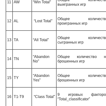
11
AW
“Win Total”
выигранных игр
Общее количеств
12
AL
“Lost Total”
проигранных игр
Общее количеств
13
TA
“All Total”
сыгранных игр
“Abandon
Общее количество н
14
TN
No”
брошенных игр
“Abandon
Общее количеств
15
TY
Yes”
брошенных игр
9
игровых факторо
16
T1-T9
“Class Total”
“Total_classificator”