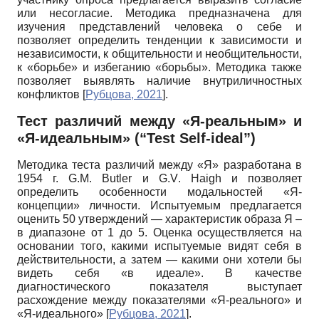
или несогласие. Методика предназначена для
изучения представлений человека о себе и
позволяет определить тенденции к зависимости и
независимости, к общительности и необщительности,
к «борьбе» и избеганию «борьбы». Методика также
позволяет выявлять наличие внутриличностных
конфликтов
[
Рубцова, 2021
]
.
Тест различий между «Я-реальным» и
«Я-идеальным» (“Test Self-ideal”)
Методика теста различий между «Я» разработана в
1954 г.
G
.
M
.
Butler
и
G
.
V
.
Haigh
и позволяет
определить особенности модальностей «Я-
концепции» личности. Испытуемым предлагается
оценить 50 утверждений — характеристик образа Я –
в диапазоне от 1 до 5. Оценка осуществляется на
основании того, какими испытуемые видят себя в
действительности, а затем — какими они хотели бы
видеть себя «в идеале». В качестве
диагностического показателя выступает
расхождение между показателями «Я-реального» и
«Я-идеального»
[
Рубцова, 2021
]
.