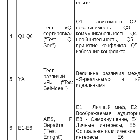
опыте.
Q
1 - зависимость,
Q
2 
Тест «
Q
-
независимость,
Q
3 
сортировка»
коммуникабельность,
Q
4 
4
Q1-Q6
(“
Test
Q
-
необщительность,
Q
5 
Sort
”)
принятие конфликта,
Q
5
избегание конфликта.
Тест
Величина различия межд
различий
5
YA
«Я-реальным» и «Я
«Я» (“
Test
идеальным».
Self
-
ideal
”)
Е1 - Личный миф, Е2 
Воображаемая аудитория
AES, Р.
Е3 - Самовнушение, Е4 
Энрайта
Личные интересы, Е5 
6
E1-E6
(“Test
Социально-политические
Enright”)
интересы, Е6 