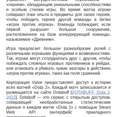
«героем», обладающим уникальными способностями
и особым стилем игры. Во время матча игроки
собирают очки опыта и предметы для своих героев,
чтобы победить героев другой команды в битве
«игрок против игрока». Команда побеждает, если
первой разрушит большое сооружение,
расположенное на базе конкурирующей команды,
называемое «Древним».
Игра предлагает большое разнообразие ролей с
различными игровыми функциями и возможностями.
Так, игроки могут сотрудничать друг с другом, чтобы
побеждать сложных игровых противников в рейдах,
или атаковать и убивать чужие аватары в действиях
«игрок против игрока», таких как поля сражений.
Корпорация Valve предоставляет доступ к истории
всех матчей «Dota 2». Каждый матч записывается и
размещается на сайте Dotabuff
[
DOTABUFF. Dota 2,
2022
]
. Dotabuff — это сервис с открытым доступом,
собирающий необработанные статистические
данные о каждом матче «Dota 2» с помощью
Steam
Web
API
(интерфейс прикладного