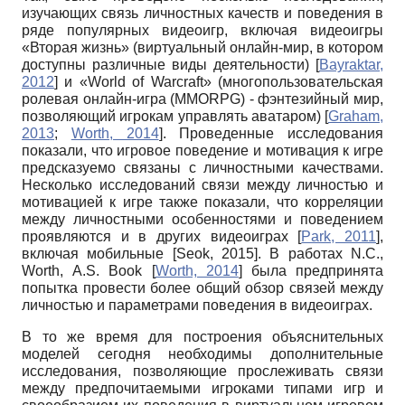
изучающих связь личностных качеств и поведения в
ряде популярных видеоигр, включая видеоигры
«Вторая жизнь» (виртуальный онлайн-мир, в котором
доступны различные виды деятельности)
[
Bayraktar,
2012
]
и «World of Warcraft» (многопользовательская
ролевая онлайн-игра (MMORPG) - фэнтезийный мир,
позволяющий игрокам управлять аватаром)
[
Graham,
2013
;
Worth, 2014
]
. Проведенные исследования
показали, что игровое поведение и мотивация к игре
предсказуемо связаны с личностными качествами.
Несколько исследований связи между личностью и
мотивацией к игре также показали, что корреляции
между личностными особенностями и поведением
проявляются и в других видеоиграх
[
Park, 2011
]
,
включая мобильные
[
Seok, 2015
]
. В работах
N
.
C
.,
Worth
,
A
.
S
.
Book
[
Worth, 2014
]
была предпринята
попытка провести более общий обзор связей между
личностью и параметрами поведения в видеоиграх.
В то же время для построения объяснительных
моделей сегодня необходимы дополнительные
исследования, позволяющие прослеживать связи
между предпочитаемыми игроками типами игр и