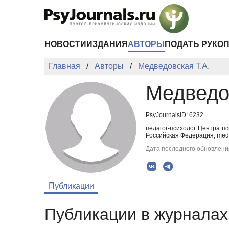
Перейти к основному содержанию
НОВОСТИ
ИЗДАНИЯ
АВТОРЫ
ПОДАТЬ РУКО
Главная
Авторы
Медведовская Т.А.
Медведо
PsyJournalsID: 6232
педагог-психолог Центра пс
Российская Федерация, med
Дата последнего обновления
Публикации
Публикации в журналах 