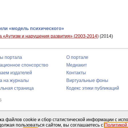
или «модель психического»
ла «Аутизм и нарушения развития» (2003-2014)
(2014)
ы портала
О портале
ционное спонсорство
Медиакит
аем издателей
Контакты
а на журналы
Виртуальные фоны
льная страница
Кодекс этики публикаций
6
юля 2016 г.
тка файлов cookie и сбор статистической информации с ис
должая пользоваться сайтом, вы соглашаетесь с
Политикой