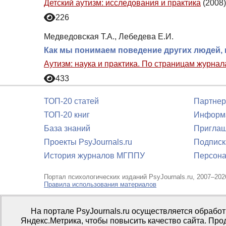
Детский аутизм: исследования и практика
(2008)
226
Медведовская Т.А., Лебедева Е.И.
Как мы понимаем поведение других людей, 
Аутизм: наука и практика. По страницам журна
433
ТОП-20 статей
Партнер
ТОП-20 книг
Информа
База знаний
Приглаш
Проекты PsyJournals.ru
Подписк
История журналов МГППУ
Персона
Портал психологических изданий PsyJournals.ru, 2007–202
Правила использования материалов
Свидетельство регистрации СМИ
Эл № ФС77-66447 от 14 и
На портале PsyJournals.ru осуществляется обрабо
Издатель:
ФГБОУ ВО МГППУ
Яндекс.Метрика, чтобы повысить качество сайта. Про