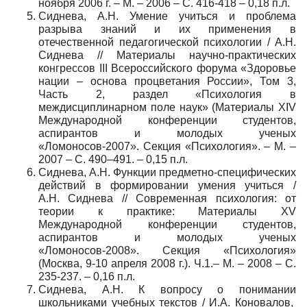
ноября 2006 г. – М. – 2006 – С. 416-418 – 0,18 п.л.
Сиднева, А.Н. Умение учиться и проблема
разрыва знаний и их применения в
отечественной педагогической психологии / А.Н.
Сиднева // Материалы научно-практических
конгрессов III Всероссийского форума «Здоровье
нации – основа процветания России», Том 3,
Часть 2, раздел «Психология в
междисциплинарном поле наук» (Материалы XIV
Международной конференции студентов,
аспирантов и молодых ученых
«Ломоносов-2007». Секция «Психология». – М. –
2007 – С. 490–491. – 0,15 п.л.
Сиднева, А.Н. Функции предметно-специфических
действий в формировании умения учиться /
А.Н. Сиднева // Современная психология: от
теории к практике: Материалы XV
Международной конференции студентов,
аспирантов и молодых ученых
«Ломоносов-2008». Секция «Психология»
(Москва, 9-10 апреля 2008 г.). Ч.1.– М. – 2008 – С.
235-237. – 0,16 п.л.
Сиднева, А.Н. К вопросу о понимании
школьниками учебных текстов / И.А. Коновалов,