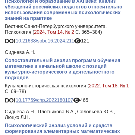
Психология и образование в XXI веке: анализ
убеждений российских педагогов относительно
использования современных психологических
знаний на практике
Вестник Санкт-Петербургского университета.
Психология (
2024. Том 14. № 2
С. 365–384)
DOI
10.21638/spbu16.2024.211
121
Сиднева А.Н.
Сопоставительный анализ программ обучения
математике в начальной школе с позиций
культурно-исторического и деятельностного
подходов
Культурно-историческая психология (
2022. Том 18. № 1
С. 69–78)
DOI
10.17759/chp.2022180107
465
Сиднева А.Н., Плотникова В.А., Соловьева Ю.В.,
Люцко Л.Н.
Психологический анализ условий и средств
формирования элементарных математических