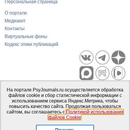
Персональная страница
О портале
Медиакит
Контакты
Виртуальные фоны
Кодекс этики публикаций
Портал психологических изданий PsyJournals.ru, 2007–2026
На портале PsyJournals.ru осуществляется обработка
Правила использования материалов
файлов cookie и сбор статистической информации с
Свидетельство регистрации СМИ
Эл № ФС77-66447 от 14 июля
использованием сервиса Яндекс.Метрика, чтобы
2016 г.
повысить качество сайта. Продолжая пользоваться
сайтом, вы соглашаетесь с
Политикой использования
Издатель:
ФГБОУ ВО МГППУ
файлов Cookie
.
Репозиторий открытого доступа