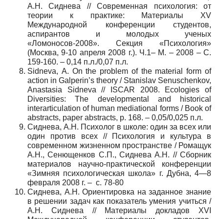
А.Н. Сиднева // Современная психология: от
теории к практике: Материалы XV
Международной конференции студентов,
аспирантов и молодых ученых
«Ломоносов-2008». Секция «Психология»
(Москва, 9-10 апреля 2008 г.). Ч.1– М. – 2008 – С.
159-160. – 0,14 п.л./0,07 п.л.
Sidneva,
А
. On the problem of the material form of
action in Galperin’s theory / Stanislav Senuschenkov,
Anastasia Sidneva // ISCAR 2008. Ecologies of
Diversities: The developmental and historical
interarticulation of human mediational forms / Book of
abstracts, paper abstracts, p. 168. – 0,05/0,025
п
.
л
.
Сиднева, А.Н. Психолог в школе: один за всех или
один против всех // Психология и культура в
современном жизненном пространстве / Ромащук
А.Н., Сенющенков С.П., Сиднева А.Н. // Сборник
материалов научно-практической конференции
«Зимняя психологическая школа» г. Дубна, 4—8
февраля 2008 г. – с. 78-80
Сиднева, А.Н. Ориентировка на заданное знание
в решении задач как показатель умения учиться /
А.Н. Сиднева // Материалы докладов XVI