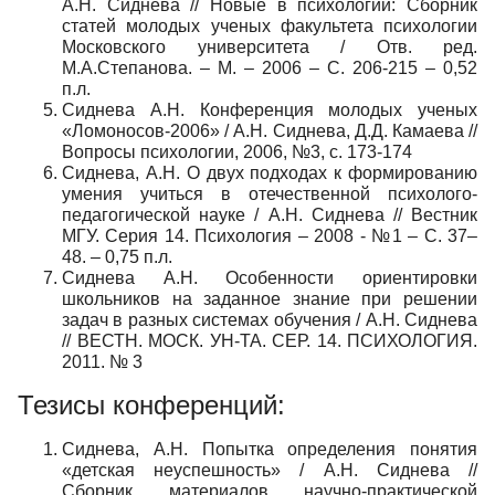
А.Н. Сиднева // Новые в психологии: Сборник
статей молодых ученых факультета психологии
Московского университета / Отв. ред.
М.А.Степанова. – М. – 2006 – С. 206-215 – 0,52
п.л.
Сиднева А.Н. Конференция молодых ученых
«Ломоносов-2006» / А.Н. Сиднева, Д.Д. Камаева //
Вопросы психологии, 2006, №3, с. 173-174
Сиднева, А.Н. О двух подходах к формированию
умения учиться в отечественной психолого-
педагогической науке / А.Н. Сиднева // Вестник
МГУ. Серия 14. Психология – 2008 - №1 – С. 37–
48. – 0,75 п.л.
Сиднева А.Н. Особенности ориентировки
школьников на заданное знание при решении
задач в разных системах обучения / А.Н. Сиднева
// ВЕСТН. МОСК. УН-ТА. СЕР. 14. ПСИХОЛОГИЯ.
2011. № 3
Тезисы конференций:
Сиднева, А.Н. Попытка определения понятия
«детская неуспешность» / А.Н. Сиднева //
Сборник материалов научно-практической