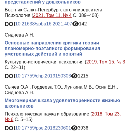
представлений у дошкольников
Вестник Санкт-Петербургского университета.
Психология (
2021. Том 11. № 4
С. 389–408)
DOI
10.21638/spbu16.2021.407
142
Сиднева А.Н.
Основные направления критики теории
планомерно-поэтапного формирования
умственных действий и понятий
Культурно-историческая психология (
2019. Том 15. № 3
С. 22–31)
DOI
10.17759/chp.2019150303
1215
Сычев О.А., Гордеева Т.О., Лункина М.В., Осин Е.Н.,
Сиднева А.Н.
Многомерная шкала удовлетворенности жизнью
школьников
Психологическая наука и образование (
2018. Том 23.
№ 6
С. 5–15)
DOI
10.17759/pse.2018230601
3936