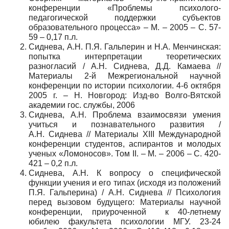
конференции «Проблемы психолого-
педагогической поддержки субъектов
образовательного процесса» – М. – 2005 – С. 57-
59 – 0,17 п.л.
Сиднева, А.Н. П.Я. Гальперин и Н.А. Менчинская:
попытка интерпретации теоретических
разногласий / А.Н. Сиднева, Д.Д. Камаева //
Материалы 2-й Межрегиональной научной
конференции по истории психологии. 4-6 октября
2005 г. – Н. Новгород: Изд-во Волго-Вятской
академии гос. службы, 2006
Сиднева, А.Н. Проблема взаимосвязи умения
учиться и познавательного развития /
А.Н. Сиднева // Материалы XIII Международной
конференции студентов, аспирантов и молодых
ученых «Ломоносов». Том II. – М. – 2006 – С. 420-
421 – 0,2 п.л.
Сиднева, А.Н. К вопросу о специфической
функции учения и его типах (исходя из положений
П.Я. Гальперина) / А.Н. Сиднева // Психология
перед вызовом будущего: Материалы научной
конференции, приуроченной к 40-летнему
юбилею факультета психологии МГУ. 23-24