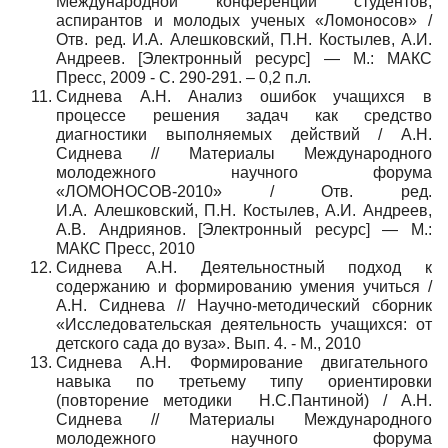
Международной конференции студентов,
аспирантов и молодых ученых «Ломоносов» /
Отв. ред. И.А. Алешковский, П.Н. Костылев, А.И.
Андреев. [Электронный ресурс] — М.: МАКС
Пресс, 2009 - С. 290-291. – 0,2 п.л.
Сиднева А.Н. Анализ ошибок учащихся в
процессе решения задач как средство
диагностики выполняемых действий / А.Н.
Сиднева // Материалы Международного
молодежного научного форума
«ЛОМОНОСОВ-2010» / Отв. ред.
И.А. Алешковский, П.Н. Костылев, А.И. Андреев,
А.В. Андриянов. [Электронный ресурс] — М.:
МАКС Пресс, 2010
Сиднева А.Н. Деятельностный подход к
содержанию и формированию умения учиться /
А.Н. Сиднева // Научно-методический сборник
«Исследовательская деятельность учащихся: от
детского сада до вуза». Вып. 4. - М., 2010
Сиднева А.Н. Формирование двигательного
навыка по третьему типу ориентировки
(повторение методики Н.С.Пантиной) / А.Н.
Сиднева // Материалы Международного
молодежного научного форума