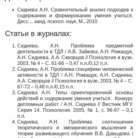
Сиднева А.Н. Сравнительный анализ подходов к
содержанию и формированию умения учиться.
Дисс.... канд. психол. наук. М., 2010
Статьи в журналах:
Сиднева, А.Н. Проблема предметной
деятельности в ТДЛ / А.В. Зайкова, А.Н. Ромащук,
А.Н. Сиднева, А.А. Скворцов // Психология в вузе,
2003, № 4 – С. 61-66 – 0,47 п.л./0,12 п.л.
Сиднева, А.Н. Проблема специфики человеческой
активности в ТДЛ / А.Н. Ромащук, А.Н. Сиднева,
А.А. Скворцов // Психология в вузе, 2003, № 4 – С.
67-72 – 0,48 п.л./0,15 п.л.
Сиднева А.Н. Типы ориентировочной основы
действий и содержание умения учиться. Конкурс
дипломных работ / А.Н. Сиднева // Вестник МГУ.
Серия 14. Психология. 2005, № 1, с. 96-97 – 0,1
п.л.
Сиднева, А.Н. Проблема соотношения
теоретического и эмпирического мышления в
теории развивающего обучения В.В. Давыдова /