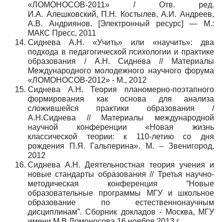
«ЛОМОНОСОВ-2011» / Отв. ред.
И.А. Алешковский, П.Н. Костылев, А.И. Андреев,
А.В. Андриянов. [Электронный ресурс] — М.:
МАКС Пресс, 2011
Сиднева А.Н. «Учить» или «научить»: два
подхода в педагогической психологии и практике
образования / А.Н. Сиднева // Материалы
Международного молодежного научного форума
«ЛОМОНОСОВ-2012» - М., 2012
Сиднева А.Н. Теория планомерно-поэтапного
формирования как основа для анализа
сложившейся практики образования /
А.Н.Сиднева // Материалы международной
научной конференции «Новая жизнь
классической теории: к 110-летию со дня
рождения П.Я. Гальперина». М. – Звенигород,
2012
Сиднева А.Н. Деятельностная теория учения и
новые стандарты образования // Третья научно-
методическая конференция “Новые
образовательные программы МГУ и школьное
образование по естественнонаучным
дисциплинам”. Сборник докладов - Москва, МГУ
имени М.В.Ломоносова 16 ноября 2013 г.