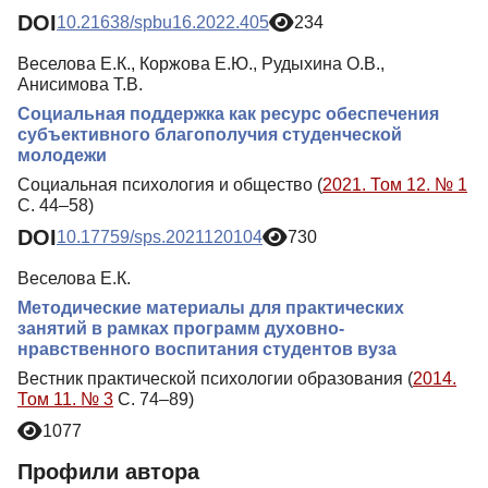
DOI
10.21638/spbu16.2022.405
234
Веселова Е.К., Коржова Е.Ю., Рудыхина О.В.,
Анисимова Т.В.
Социальная поддержка как ресурс обеспечения
субъективного благополучия студенческой
молодежи
Социальная психология и общество (
2021. Том 12. № 1
С. 44–58)
DOI
10.17759/sps.2021120104
730
Веселова Е.К.
Методические материалы для практических
занятий в рамках программ духовно-
нравственного воспитания студентов вуза
Вестник практической психологии образования (
2014.
Том 11. № 3
С. 74–89)
1077
Профили автора