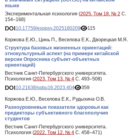
языке
Экспериментальная психология (
2025. Том 18. № 2
С.
154–168)
DOI
10.17759/exppsy.2025180209
115
Коржова Е.Ю., Цинь П., Веселова Е.К., Дворецкая М.Я.
Структура базовых жизненных ориентаций:
этнокультурный аспект (на примере китайской
версии Опросника субъект-объектных
ориентаций)
Вестник Санкт-Петербургского университета.
Психология (
2023. Том 13. № 4
С. 493–508)
DOI
10.21638/spbu16.2023.404
359
Коржова Е.Ю., Веселова Е.К., Рудыхина О.В.
Разноуровневые показатели здоровья как
предикторы субъективного благополучия
студентов
Вестник Санкт-Петербургского университета.
Психология (
2022. Том 12. № 4
С. 458–471)