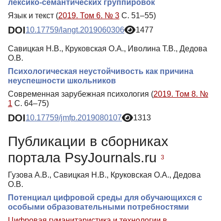
лексико-семантических группировок
Язык и текст (
2019. Том 6. № 3
С. 51–55)
DOI
10.17759/langt.2019060306
1477
Савицкая Н.В., Круковская О.А., Иволина Т.В., Дедова
О.В.
Психологическая неустойчивость как причина
неуспешности школьников
Современная зарубежная психология (
2019. Том 8. №
1
С. 64–75)
DOI
10.17759/jmfp.2019080107
1313
Публикации в сборниках
портала PsyJournals.ru
3
Гузова А.В., Савицкая Н.В., Круковская О.А., Дедова
О.В.
Потенциал цифровой среды для обучающихся с
особыми образовательными потребностями
Цифровая гуманитаристика и технологии в