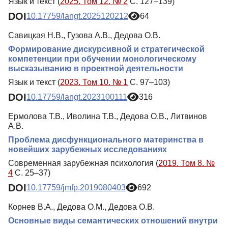
Язык и текст (
2025. Том 12. № 2
С. 127–139)
DOI
10.17759/langt.2025120212
64
Савицкая Н.В., Гузова А.В., Дедова О.В.
Формирование дискурсивной и стратегической
компетенции при обучении монологическому
высказыванию в проектной деятельности
Язык и текст (
2023. Том 10. № 1
С. 97–103)
DOI
10.17759/langt.2023100111
316
Ермолова Т.В., Иволина Т.В., Дедова О.В., Литвинов
А.В.
Проблема дисфункционального материнства в
новейших зарубежных исследованиях
Современная зарубежная психология (
2019. Том 8. №
4
С. 25–37)
DOI
10.17759/jmfp.2019080403
692
Корнев В.А., Дедова О.М., Дедова О.В.
Основные виды семантических отношений внутри