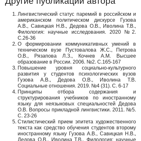
Другие публикации автора
Лингвистический статус паремий в российском и
американском политическом дискурсе Гузова
А.В., Савицкая Н.В., Дедова О.В., Иволина Т.В.,
Филология: научные исследования. 2020 №2.
С.26-36
О формировании коммуникативных умений в
техническом вузе Пустовалова Ж.С., Петрова
О.В., Рязапова Л.З., Кочнев А.М. Высшее
образование в России. 2006. №2. С.165-167
Повышение уровня социально-культурного
развития у студентов психологических вузов
Гузова А.В., Дедова О.В., Иволина Т.В.
Социальные отношения. 2019. №4 (31). С. 6-17
Принципы отбора содержания и
структурирования учебников по иностранному
языку для неязыковых специальностей Дедова
О.В. Вопросы прикладной лингвистики. 2011. №5.
С. 23-26
Стилистический прием эпитета художественного
текста как средство обучения студентов второму
иностранному языку Гузова А.В., Савицкая Н.В.,
Дедова О.В., Иволина Т.В., Филология: научные