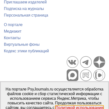
Приглашаем издателей
Подписка на журналы
Персональная страница
О портале
Медиакит
Контакты
Виртуальные фоны
Кодекс этики публикаций
Портал психологических изданий PsyJournals.ru, 2007–2026
На портале PsyJournals.ru осуществляется обработка
Правила использования материалов
файлов cookie и сбор статистической информации с
Свидетельство регистрации СМИ
Эл № ФС77-66447 от 14 июля
использованием сервиса Яндекс.Метрика, чтобы
2016 г.
повысить качество сайта. Продолжая пользоваться
сайтом, вы соглашаетесь с
Политикой использования
Издатель:
ФГБОУ ВО МГППУ