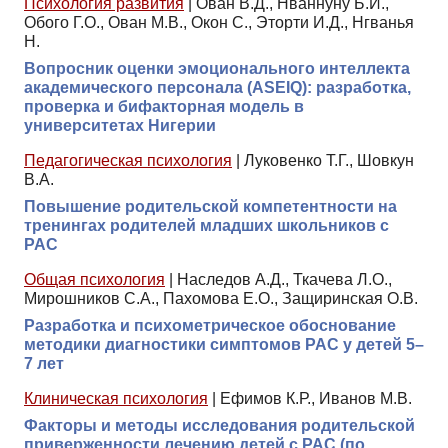
Психология развития
|
Ован В.Д., Нваннуну Б.И.,
Обого Г.О., Ован М.В., Окон С., Эторти И.Д., Нгванья
Н.
Вопросник оценки эмоционального интеллекта
академического персонала (ASEIQ): разработка,
проверка и бифакторная модель в
университетах Нигерии
Педагогическая психология
|
Луковенко Т.Г., Шовкун
В.А.
Повышение родительской компетентности на
тренингах родителей младших школьников с
РАС
Общая психология
|
Наследов А.Д., Ткачева Л.О.,
Мирошников С.А., Пахомова Е.О., Защиринская О.В.
Разработка и психометрическое обоснование
методики диагностики симптомов РАС у детей 5–
7 лет
Клиническая психология
|
Ефимов К.Р., Иванов М.В.
Факторы и методы исследования родительской
приверженности лечению детей с РАС (по