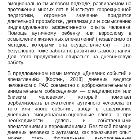
эмоционально-смысловом подходе, развиваемом на
протяжении многих лет в Институте коррекционной
педагогики, огромное значение придается
длительной проработке, детализации и осмыслению
индивидуального аффективного опыта человека.
Помощь аутичному ребенку или взрослому в
осмыслении жизненных впечатлений (независимо от
методов, которыми она осуществляется) — это,
безусловно, тоже работа по развитию самосознания.
Для этого продуктивно опираться на дневниковую
работу.
В предложенном нами методе «Дневник событий и
впечатлений»
[
Костин, 2018
]
дневник ведется
человеком с РАС совместно с доброжелательным и
внимательным собеседником — специалистом или
близким человеком, который помогает
вербализовать впечатления аутичного человека от
того или иного события, вводя в содержание
дневника эмоционально-оценочные слова, а при
необходимости делясь и собственными
впечатлениями и переживаниями. Без такой помощи
дневник человека с аутизмом, как показывает опыт,
может стать формальным выхолощенным