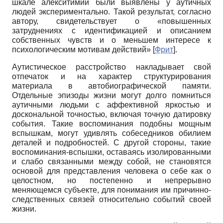
шкале алекситимии были выявлены у аутичных
людей экспериментально. Такой результат, согласно
автору, свидетельствует о «повышенных
затруднениях с идентификацией и описанием
собственных чувств и о меньшем интересе к
психологическим мотивам действий»
[
Фрит
]
.
Аутистическое расстройство накладывает свой
отпечаток и на характер структурирования
материала в автобиографической памяти.
Отдельные эпизоды жизни могут долго помниться
аутичными людьми с аффективной яркостью и
доскональной точностью, включая точную датировку
события. Такие воспоминания подобны мощным
вспышкам, могут удивлять собеседников обилием
деталей и подробностей. С другой стороны, такие
воспоминания-вспышки, оставаясь изолированными
и слабо связанными между собой, не становятся
основой для представления человека о себе как о
целостном, но постепенно и непрерывно
меняющемся субъекте, для понимания им причинно-
следственных связей относительно событий своей
жизни.