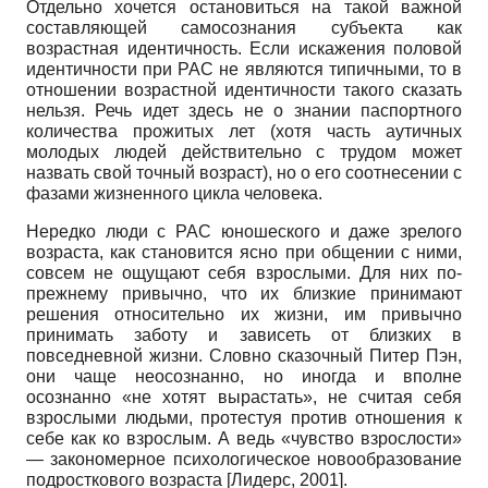
Отдельно хочется остановиться на такой важной
составляющей самосознания субъекта как
возрастная идентичность. Если искажения половой
идентичности при РАС не являются типичными, то в
отношении возрастной идентичности такого сказать
нельзя. Речь идет здесь не о знании паспортного
количества прожитых лет (хотя часть аутичных
молодых людей действительно с трудом может
назвать свой точный возраст), но о его соотнесении с
фазами жизненного цикла человека.
Нередко люди с РАС юношеского и даже зрелого
возраста, как становится ясно при общении с ними,
совсем не ощущают себя взрослыми. Для них по-
прежнему привычно, что их близкие принимают
решения относительно их жизни, им привычно
принимать заботу и зависеть от близких в
повседневной жизни. Словно сказочный Питер Пэн,
они чаще неосознанно, но иногда и вполне
осознанно «не хотят вырастать», не считая себя
взрослыми людьми, протестуя против отношения к
себе как ко взрослым. А ведь «чувство взрослости»
— закономерное психологическое новообразование
подросткового возраста
[
Лидерс, 2001
]
.