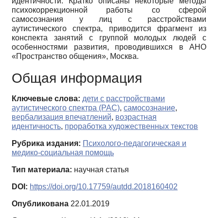
идентичности. Кратко описаны некоторые методы
психокоррекционной работы со сферой
самосознания у лиц с расстройствами
аутистического спектра, приводится фрагмент из
конспекта занятий с группой молодых людей с
особенностями развития, проводившихся в АНО
«Пространство общения», Москва.
Общая информация
Ключевые слова:
дети с расстройствами
аутистического спектра (РАС)
,
самосознание
,
вербализация впечатлений
,
возрастная
идентичность
,
проработка художественных текстов
Рубрика издания:
Психолого-педагогическая и
медико-социальная помощь
Тип материала:
научная статья
DOI:
https://doi.org/10.17759/autdd.2018160402
Опубликована
22.01.2019