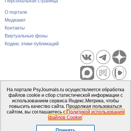
Персональная страница
О портале
Медиакит
Контакты
Виртуальные фоны
Кодекс этики публикаций
Портал психологических изданий PsyJournals.ru, 2007–2026
На портале PsyJournals.ru осуществляется обработка
Правила использования материалов
файлов cookie и сбор статистической информации с
Свидетельство регистрации СМИ
Эл № ФС77-66447 от 14 июля
использованием сервиса Яндекс.Метрика, чтобы
2016 г.
повысить качество сайта. Продолжая пользоваться
сайтом, вы соглашаетесь с
Политикой использования
Издатель:
ФГБОУ ВО МГППУ
файлов Cookie
.
Репозиторий открытого доступа
Принять