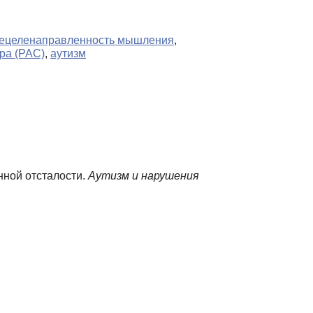
ецеленаправленность мышления
,
тра (РАС)
,
аутизм
нной отсталости.
Аутизм и нарушения