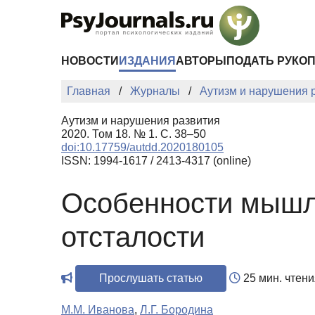
Перейти к основному содержанию
НОВОСТИ
ИЗДАНИЯ
АВТОРЫ
ПОДАТЬ РУКО
Главная
Журналы
Аутизм и нарушения 
Аутизм и нарушения развития
2020. Том 18. № 1. С. 38–50
doi:10.17759/autdd.2020180105
ISSN: 1994-1617 / 2413-4317 (online)
Особенности мышле
отсталости
Прослушать статью
25 мин. чтени
М.М. Иванова
,
Л.Г. Бородина