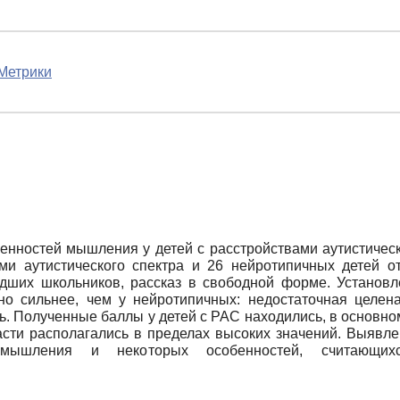
Метрики
нностей мышления у детей с расстройствами аутистическо
ми аутистического спектра и 26 нейротипичных детей о
ших школьников, рассказ в свободной форме. Установле
 сильнее, чем у нейротипичных: недостаточная целен
. Полученные баллы у детей с РАС находились, в основном,
сти располагались в пределах высоких значений. Выявле
и мышления и некоторых особенностей, считающих