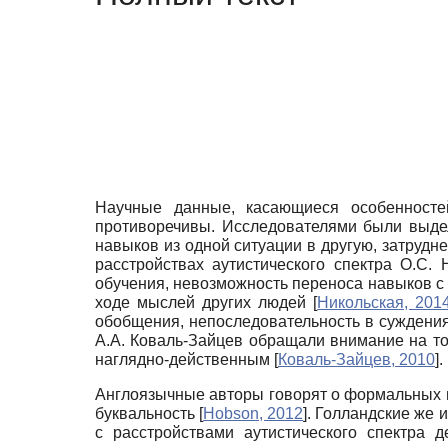
Научные данные, касающиеся особенносте
противоречивы. Исследователями были выдел
навыков из одной ситуации в другую, затрудн
расстройствах аутистиче­ского спектра О.С.
обучения, невозможность переноса навыков с о
ходе мыслей других людей
[
Никольская, 201
обобщения, непоследовательность в суждени
А.А. Коваль-Зайцев обращали внимание на то
наглядно-действенным
[
Коваль-Зайцев, 2010
]
.
Англоязычные авторы говорят о формальных н
буквальность
[
Hobson, 2012
]
. Голландские же и
с расстройствами аутистического спектра