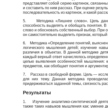
представляет собой серию картинок, связанн
и составить по ним рассказ. При оценке резул
последовательность из картинок, и какой расс
5.
Методика «Лишнее слово». Цель данн
способность выделять и обобщать понятия. В
слово и обосновать собственный выбор. При о
он самостоятельно выделить признак, который
6.
Методика «Определение понятий, выяснени
логического мышления детей; изучение нав
различия в объектах. В данной методике дет
каждый верный ответ начислялось определенн
целью выявления особенностей мышления: ка
предметов, как обобщает понятия и аргументи
7.
Рассказ в свободной форме. Цель — исс
для них тему. Данная методика проводилас
придерживаться заданной темы, связность рас
Результаты
1.
Изучение аналитико-синтетической деят
также таких навыков мышления как: умение д