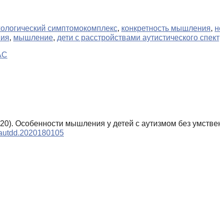
ологический симптомокомплекс
,
конкретность мышления
,
н
ния
,
мышление
,
дети с расстройствами аутистического спек
АС
2020). Особенности мышления у детей с аутизмом без умстве
9/autdd.2020180105