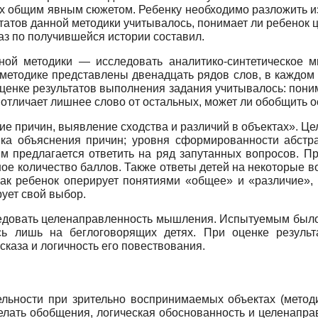
ых общим явным сюжетом. Ребенку необходимо разложить 
ьтатов данной методики учитывалось, понимает ли ребенок
каз по получившейся истории составил.
ой методики — исследовать аналити­ко-синтетическое 
 методике представлены двенадцать рядов слов, в каждом
ценке результатов выполнения задания учитывалось: пони
 отличает лишнее слово от остальных, может ли обобщить 
е причин, выявление сходства и различий в объектах». Це
ыка объяснения причин; уровня сформированности абстра
ям предлагается ответить на ряд запутанных вопросов. П
ое количество баллов. Также ответы детей на некоторые 
к ребенок оперирует понятиями «общее» и «различие», н
рует свой выбор.
ледовать целенаправленность мышления. Испытуемым было
ь лишь на бе­глоговорящих детях. При оценке результ
сказа и логичность его повествования.
ельности при зрительно воспринимаемых объектах (метод
елать обобщения, логическая обоснованность и целенапра