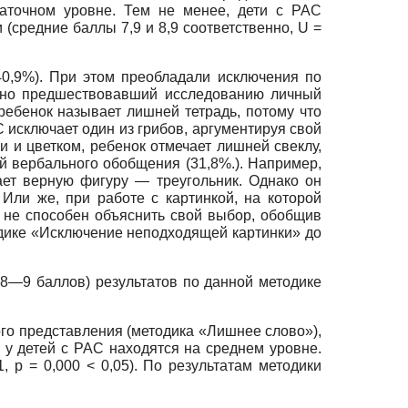
аточном уровне. Тем не менее, дети с РАС
(средние баллы 7,9 и 8,9 соответственно, U =
40,9%). При этом преобладали исключения по
енно предшествовавший исследованию личный
ребенок называет лишней тетрадь, потому что
С исключает один из грибов, аргументируя свой
 и цветком, ребенок отмечает лишней свеклу,
й вербального обобщения (31,8%.). Например,
ает верную фигуру — треугольник. Однако он
ли же, при работе с картинкой, на которой
н не способен объяснить свой выбор, обобщив
дике «Исключение неподходящей картинки» до
(8—9 баллов) результатов по данной методике
го представления (методика «Лишнее слово»),
 у детей с РАС находятся на среднем уровне.
, р = 0,000 < 0,05). По результатам методики