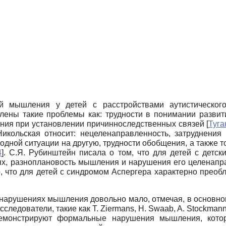
й мышления у детей с расстройствами аутистического
ены такие проблемы как: трудности в понимании развит
ения при установлении причинно­следственных связей
[
Туга
 Никольская относит: нецеленаправленность, затруднени
дной ситуации на другую, трудности обобщения, а также то
4
]
. С.Я. Рубинштейн писала о том, что для детей с детс
ях, разноплановость мышления и нарушения его целенап
, что для детей с синдромом Аспергера характерно прео
арушениях мышления довольно мало, отмечая, в основном, 
сследователи, такие как T. Ziermans, H. Swaab, A. Stockmann
 демонстрируют формальные нарушения мышления, кот