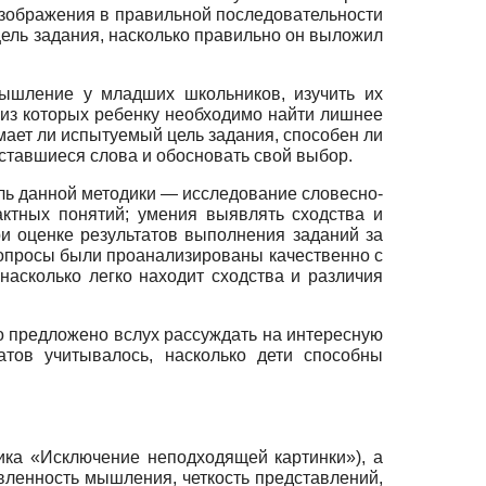
изображения в правильной последовательности
 цель задания, насколько правильно он выложил
мышление у младших школьников, изучить их
 из которых ребенку необходимо найти лишнее
мает ли испытуемый цель задания, способен ли
оставшиеся слова и обосновать свой выбор.
ль данной методики — исследование словесно-
ктных понятий; умения выявлять сходства и
ри оценке результатов выполнения заданий за
вопросы были проанализированы качественно с
асколько легко находит сходства и различия
 предложено вслух рассуждать на интересную
атов учитывалось, насколько дети способны
ика «Исключение неподходящей картинки»), а
вленность мышления, четкость представлений,