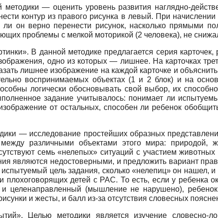
й методики — оценить уровень развития наглядно-действ
нести контур из правого рисунка в левый. При начислении
 ли он верно перенести рисунок, насколько прямыми пол
вающих проблемы с мелкой моторикой (2 человека), не сниж
инки». В данной методике предлагается серия карточек, 
изображения, одно из которых — лишнее. На карточках трет
азать лишнее изображение на каждой карточке и объяснит
тельно воспринимаемых объектах (1 и 2 блок) и на осно
пособны логически обосновывать свой выбор, их способн
выполненное задание учитывалось: понимает ли испытуемы
 изображение от остальных, способен ли ребенок обобщит
дики — исследование простейших образных представлени
 между различными объектами этого мира: природой, 
сутствуют семь «нелепых» ситуаций с участием животных
ния являются недостоверными, и предложить вариант прав
испытуемый цель задания, сколько «нелепиц» он нашел, и 
и плохоговорящих детей с РАС. То есть, если у ребенка о
 и целенаправленный (мышление не нарушено), ребенок
исунки и жесты, и балл из-за отсутствия словесных поясне
ытий». Целью методики является изучение словесно-ло