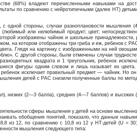
нстве (68%) владеют перечисленными навыками на дост
ьтаты по сравнению с нейротипичными (далее НТ) детьми 
, с одной стороны, случаи разноплановости мышления (
 (любимый или нелюбимый продукт; цвет; непосредств
 которой изображены чайник и школьные принадлежности, 
нком, на котором отображены три гриба и еж, ребенок с РА
цвета. Глядя на картинку с изображенными на ней овощами
юблю». С другой стороны, были отмечены случаи трудносте
азноцветных квадрата и 1 треугольник, ребенок исключ
шиеся фигуры одним словом и лишь называет их цвета. И
, ребенок исключает правильный предмет — чайник. Но о
ышления детей с РАС снизили полученные баллы по мето
л), низких (2—3 балла), средних (4—7 баллов) и высоких 
еятельности сферы мышления у детей на основе мысленно
раивать обобщения понятий, показало, что данные навыки
8 из 12, по сравнению с 10,8 из 12 у НТ-детей (U = 301
обенности мышления следующего типа: