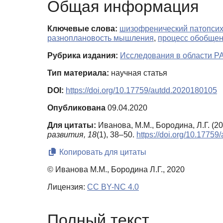
Общая информация
Ключевые слова:
шизофренический патопсих
разноплановость мышления
,
процесс обобще
Рубрика издания:
Исследования в области Р
Тип материала:
научная статья
DOI:
https://doi.org/10.17759/autdd.2020180105
Опубликована
09.04.2020
Для цитаты:
Иванова, М.М., Бородина, Л.Г. (
развития,
18
(1), 38–50.
https://doi.org/10.1775
Копировать для цитаты
© Иванова М.М., Бородина Л.Г., 2020
Лицензия:
CC BY-NC 4.0
Полный текст