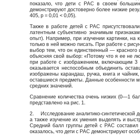
показало, что дети с РАС в своем больши
демонстрируют достоверно более низкие резул
405, р = 0,01 < 0,05).
Также в работе детей с РАС присутствовали
латентным субъективно значимым признакам
опыт). Например, при изучении картинки, на
только в ней можно писать. При работе с рису
выбор тем, что он единственный — красного 
объясняя свой выбор: «Потому что я ее не л
при работе с изображением, включающим 3 р
оказывается неспособным объединить остав
изображены карандаш, ручка, книга и чайник
оставшиеся предметы. Данные особенности м
средних значений.
Сравнение количества очень низких (0—1 бал
представлено на рис. 1.
2.
Исследование аналитико-синтетической д
а также изучение их умения выделять и выст
Средний балл группы детей с РАС составил 8,
оказалось, что дети с РАС демонстрируют ос