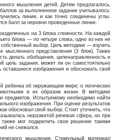
енного мышления детей. Детям предлагалось,
 баллов за выполненное задание учитывалось:
учились линии, и как точно соединены углы.
ался балл за неровно проведенные линии.
разделенных на 3 блока сложности. На каждой
ьего блока — по четыре слова, одно из них не
ь собственный выбор. Цель методики — изучить
ве мысленного представления (3 блок). Также
ость делать обобщения, целенаправленность и
й цель задания, может ли он самостоятельно
ь оставшиеся изображения и обосновать свой
й ребенка об окружающем мире; о логических
животными и их образом жизни. В методике
 и предметов. Испытуемому необходимо найти
ильного изображения. При оценке результатов
как обосновал свой выбор. Стоит уточнить, что
казывалась неразвитой речевая сфера, но при
 также мог подкрепить свое решение такими
ний не снижался.
гического мышления. Стимуль­ный материал