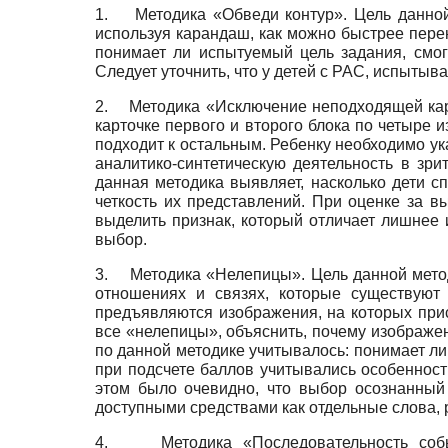
1.
Методика «Обведи контур». Цель данно
используя карандаш, как можно быстрее пере
понимает ли испытуемый цель задания, смог
Следует уточнить, что у детей с РАС, испыты
2.
Методика «Исключение неподходящей карт
карточке первого и второго блока по четыре 
подходит к остальным. Ребенку необходимо ук
аналитико-синтетическую деятельность в зри
данная методика выявляет, насколько дети с
четкость их представлений. При оценке за 
выделить признак, который отличает лишнее
выбор.
3.
Методика «Нелепицы». Цель данной мето
отношениях и связях, которые существуют
предъявляются изображения, на которых при
все «нелепицы», объяснить, почему изображе
по данной методике учитывалось: понимает ли 
при подсчете баллов учитывались особенност
этом было очевидно, что выбор осознанный
доступными средствами как отдельные слова, р
4.
Методика «Последовательность соб