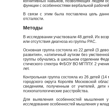
когнитивных навыков, позволяющих людям ос
функции с особенностями вербальной рабоче
В связи с этим была поставлена цель дан
отсталости.
Методы
В исследовании участвовали 48 детей. Их возр
или отсутствия диагноза из группы РАС.
Основная группа состояла из 22 детей (3 дев
развития», «атипичный аутизм без умственн
группы обучались в школьном отделении Феде
стического спектра ФгБОУ ВО МГППУ. 2 ученика
лет.
Контрольная группа состояла из 26 детей (1
городского округа Королёв Московской обла
сведениям, полученным от учителей, дети
психопатологические расстройства.
Для выявления особенностей мышления у 
исследование особенностей мышления у млад