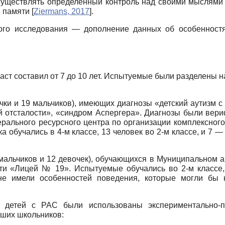
уществлять определенный контроль над своими мыслями 
й памяти
[
Ziermans, 2017
]
.
ного исследования — дополнение данных об особенност
аст составил от 7 до 10 лет. Испытуемые были разделены н
очки и 19 мальчиков), имеющих диагнозы «детский аутизм с
ой отсталости», «синдром Аспергера». Диагнозы были вер
рального ресурсного центра по организации комплексного
 обучались в 4-м классе, 13 человек во 2-м классе, и 7 
4 мальчиков и 12 девочек), обучающихся в Муниципально
сти «Лицей № 19». Испытуемые обучались во 2-м классе,
 не имели особенностей поведения, которые могли бы 
детей с РАС были использованы экспериментально-пс
ших школьников: