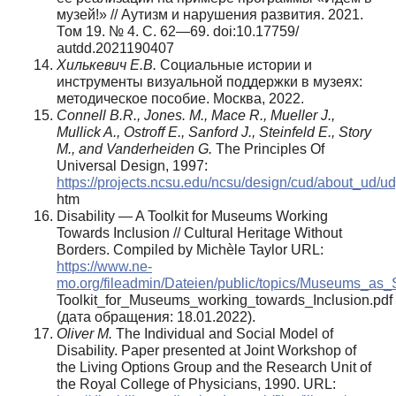
музей!» // Аутизм и нарушения развития. 2021.
Том 19. № 4. С. 62—69. doi:10.17759/
autdd.2021190407
Хилькевич Е.В.
Социальные истории и
инструменты визуальной поддержки в музеях:
методическое пособие. Москва, 2022.
Connell B.R., Jones. M., Mace R., Mueller J.,
Mullick A., Ostroff E., Sanford J., Steinfeld E., Story
M., and Vanderheiden G.
The Principles Of
Universal Design, 1997:
https://projects.ncsu.edu/ncsu/design/cud/about_ud/ud
htm
Disability — A Toolkit for Museums Working
Towards Inclusion // Cultural Heritage Without
Borders. Compiled by Michèle Taylor URL:
https://www.ne-
mo.org/fileadmin/Dateien/public/topics/Museums_as_
Toolkit_for_Museums_working_towards_Inclusion.pdf
(дата обращения: 18.01.2022).
Oliver M.
The Individual and Social Model of
Disability. Paper presented at Joint Workshop of
the Living Options Group and the Research Unit of
the Royal College of Physicians, 1990. URL: