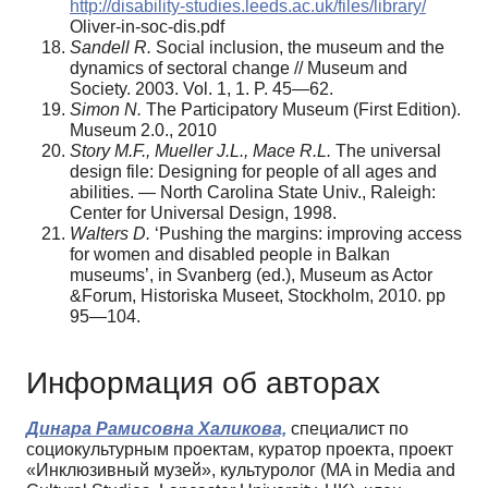
http://disability-studies.leeds.ac.uk/files/library/
Oliver-in-soc-dis.pdf
Sandell R.
Social inclusion, the museum and the
dynamics of sectoral change // Museum and
Society. 2003. Vol. 1, 1. P. 45—62.
Simon N.
The Participatory Museum (First Edition).
Museum 2.0., 2010
Story M.F., Mueller J.L., Mace R.L.
The universal
design file: Designing for people of all ages and
abilities. — North Carolina State Univ., Raleigh:
Center for Universal Design, 1998.
Walters D.
‘Pushing the margins: improving access
for women and disabled people in Balkan
museums’, in Svanberg (ed.), Museum as Actor
&Forum, Historiska Museet, Stockholm, 2010. pp
95—104.
Информация об авторах
Динара Рамисовна Халикова,
специалист по
социокультурным проектам, куратор проекта, проект
«Инклюзивный музей», культуролог (MA in Media and