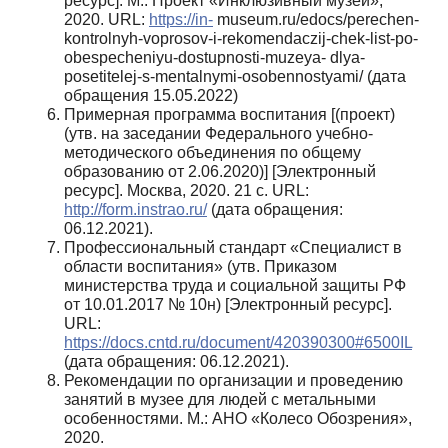
ресурс]. М.: Проект «Инклюзивный музей»,
2020. URL:
https://in-
museum.ru/edocs/perechen-
kontrolnyh-voprosov-i-rekomendaczij-chek-list-po-
obespecheniyu-dostupnosti-muzeya- dlya-
posetitelej-s-mentalnymi-osobennostyami/ (дата
обращения 15.05.2022)
Примерная программа воспитания [(проект)
(утв. на заседании Федерального учебно-
методического объединения по общему
образованию от 2.06.2020)] [Электронный
ресурс]. Москва, 2020. 21 с. URL:
http://form.instrao.ru/
(дата обращения:
06.12.2021).
Профессиональный стандарт «Специалист в
области воспитания» (утв. Приказом
министерства труда и социальной защиты РФ
от 10.01.2017 № 10н) [Электронный ресурс].
URL:
https://docs.cntd.ru/document/420390300#6500IL
(дата обращения: 06.12.2021).
Рекомендации по организации и проведению
занятий в музее для людей с метальными
особенностями. М.: АНО «Колесо Обозрения»,
2020.