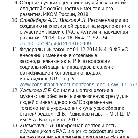
Сборник лучших сценариев музейных занятий
для детей с особенностями ментального
развития. ИКОМ России, 2019.
Стейнберг А.С., Восков А.Л.
Рекомендации по
созданию инклюзивной среды на мероприятиях
с участием людей с РАС // Аутизм и нарушения
развития. 2018. Том 16. № 4. С. 52—56.
doi:10.17759/autdd.2018160409
Федеральный закон от 01.12.2014 N 419-ФЗ «О
внесении изменений в отдельные
законодательные акты РФ по вопросам
социальной защиты инвалидов в связи с
ратификацией Конвенции о правах
инвалидов». URL: http://
www.consultant.ru/document/cons_doc_LAW_171577
Халикова Д.Р.
Социальные технологии в
музеях: как обеспечить инклюзивную среду для
людей с инвалидностью// Современные
технологии в учреждениях культуры: сборник
статей/ редкол.: Д.В. Родионов и др. — М.: ГЦТМ
им. А.А. Бахрушина, 2017.
Хилькевич Е.В.
Внеурочная деятельность
обучающихся с РАС и оценка эффективности
ее реализации на примере программы «Идем в