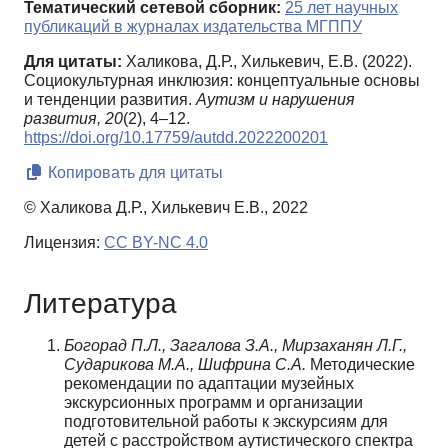
Тематический сетевой сборник:
25 лет научных
публикаций в журналах издательства МГППУ
Для цитаты:
Халикова, Д.Р., Хилькевич, Е.В. (2022).
Социокультурная инклюзия: концептуальные основы
и тенденции развития.
Аутизм и нарушения
развития,
20
(2), 4–12.
https://doi.org/10.17759/autdd.2022200201
Копировать для цитаты
© Халикова Д.Р., Хилькевич Е.В., 2022
Лицензия:
CC BY-NC 4.0
Литература
Богорад П.Л., Загалова З.А., Мирзаханян Л.Г.,
Сударикова М.А., Шифрина С.А.
Методические
рекомендации по адаптации музейных
экскурсионных программ и организации
подготовительной работы к экскурсиям для
детей с расстройством аутистического спектра