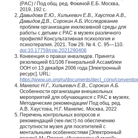
(РАС) / Под общ. ред. Фокиной Е.Б. Москва,
2019. 192 с.
Давыдова Е.Ю., Хилькевич Е.В., Хаустов А.В.,
Давыдов Д.В., Сорокин А.Б.
Исследование
проблем организации инклюзивной среды для
работы с детьми с РАС в музеях различного
профиля// Консультативная психология и
психотерапия. 2021. Том 29. № 4. С. 95—110.
doi:10.17759/cpp.2021290406
Конвенция о правах инвалидов. Принята
резолюцией 61/106 Генеральной Ассамблеи
ООН от 13 декабря 2006 года [Электронный
ресурс]. URL:
https://www.un.org/ru/documents/decl_conv/conventions
Манелис Н.Г., Хилькевич Е.В., Сорокин А.Б.
Особенности организации внешкольных
мероприятий для обучающихся с РАС в музеях.
Методические рекомендации/ Под общ. ред.
А.В. Хаустова, Н.Г. Манелис. Москва, 2022
Перечень контрольных вопросов и
рекомендаций (чек-лист) по обеспечению
доступности музея для посетителей с
ментальными особенностями [Электронный