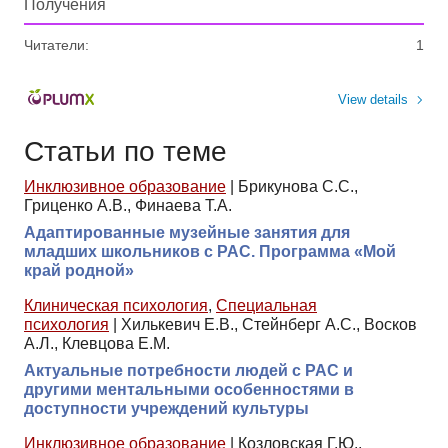
Получения
Читатели:
1
View details
Статьи по теме
Инклюзивное образование
|
Брикунова С.С.,
Гриценко А.В., Финаева Т.А.
Адаптированные музейные занятия для
младших школьников с РАС. Программа «Мой
край родной»
Клиническая психология
,
Специальная
психология
|
Хилькевич Е.В., Стейнберг А.С., Восков
А.Л., Клевцова Е.М.
Актуальные потребности людей с РАС и
другими ментальными особенностями в
доступности учреждений культуры
Инклюзивное образование
|
Козловская Г.Ю.,