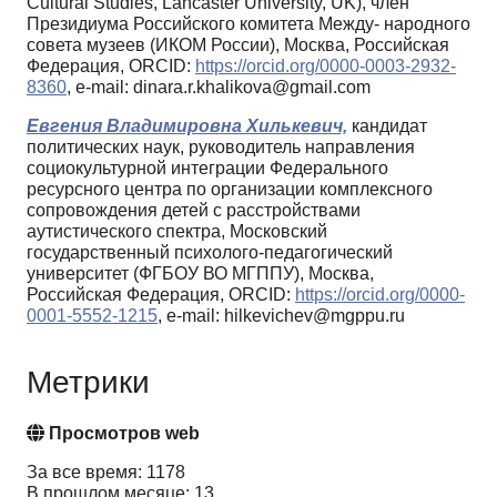
Cultural Studies, Lancaster University, UK), член
Президиума Российского комитета Между- народного
совета музеев (ИКОМ России), Москва, Российская
Федерация, ORCID:
https://orcid.org/0000-0003-2932-
8360
, e-mail: dinara.r.khalikova@gmail.com
Евгения Владимировна Хилькевич,
кандидат
политических наук, руководитель направления
социокультурной интеграции Федерального
ресурсного центра по организации комплексного
сопровождения детей с расстройствами
аутистического спектра, Московский
государственный психолого-педагогический
университет (ФГБОУ ВО МГППУ), Москва,
Российская Федерация, ORCID:
https://orcid.org/0000-
0001-5552-1215
, e-mail: hilkevichev@mgppu.ru
Метрики
Просмотров web
За все время: 1178
В прошлом месяце: 13