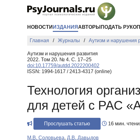
Перейти к основному содержанию
НОВОСТИ
ИЗДАНИЯ
АВТОРЫ
ПОДАТЬ РУКО
Главная
Журналы
Аутизм и нарушения 
Аутизм и нарушения развития
2022. Том 20. № 4. С. 17–25
doi:10.17759/autdd.2022200402
ISSN: 1994-1617 / 2413-4317 (online)
Технология органи
для детей с РАС «
Прослушать статью
16 мин. чтени
М.В. Соловьева
,
Д.В. Давыдов