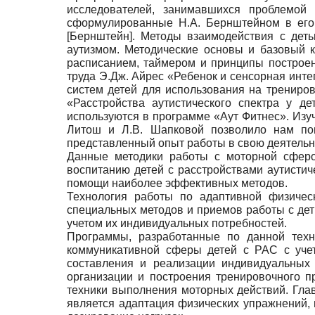
исследователей, занимавшихся проблемо
сформулированные Н.А. Бернштейном в его т
[
Бернштейн
]
. Методы взаимодействия с деть
аутизмом. Методические основы и базовый
расписанием, таймером и принципы построе
труда Э.Дж. Айрес «Ребенок и сенсорная инт
систем детей для использования на трениров
«Расстройства аутистического спектра у д
используются в программе «Аут Фитнес». Изуч
Литош и Л.В. Шапковой позволило нам пон
представленный опыт работы в свою деятель
Данные методики работы с моторной сферо
воспитанию детей с расстройствами аутистич
помощи наиболее эффективных методов.
Технология работы по адаптивной физическ
специальных методов и приемов работы с дет
учетом их индивидуальных потребностей.
Программы, разработанные по данной техн
коммуникативной сферы детей с РАС с учет
составления и реализации индивидуальных 
организации и построения тренировочного 
техники выполнения моторных действий. Гла
является адаптация физических упражнений, 