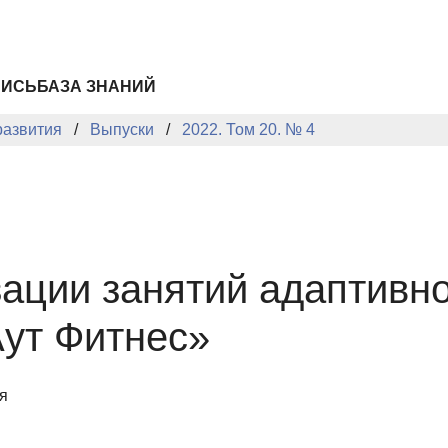
ПИСЬ
БАЗА ЗНАНИЙ
развития
Выпуски
2022. Том 20. № 4
зации занятий адаптивн
Аут Фитнес»
я