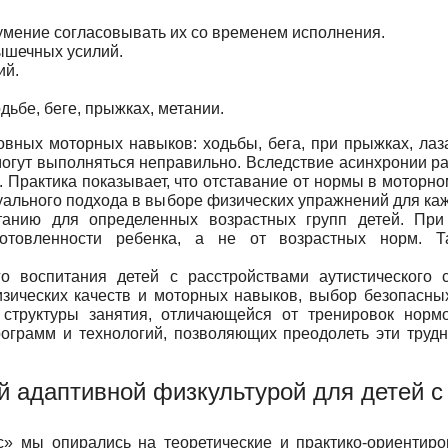
умение согласовывать их со временем исполнения.
ышечных усилий.
ий.
ьбе, беге, прыжках, метании.
вных моторных навыков: ходьбы, бега, при прыжках, лаз
огут выполняться неправильно. Вследствие асинхронии раз
о. Практика показывает, что отставание от нормы в моторно
дуального подхода в выборе физических упражнений для ка
танию для определенных возрастных групп детей. При
готовленности ребенка, а не от возрастных норм. 
 воспитания детей с расстройствами аутистического 
изических качеств и моторных навыков, выбор безопасны
 структуры занятия, отличающейся от тренировок нормо
ограмм и технологий, позволяющих преодолеть эти трудн
й адаптивной физкультурой для детей 
» мы опирались на теоретические и практико-ориентир