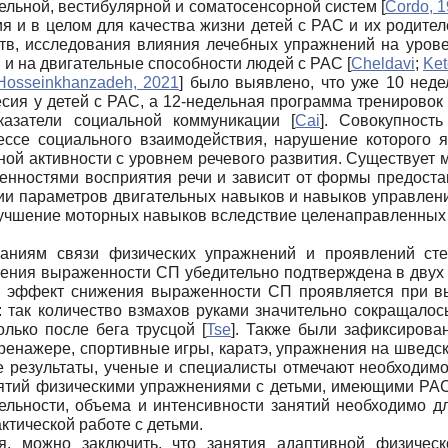
ельной, вестибулярной и соматосенсорной систем
[
Cordo, 
 и в целом для качества жизни детей с РАС и их родите
в, исследования влияния лечебных упражнений на урове
я и на двигательные способности людей с РАС
[
Cheldavi
;
Ket
 Hosseinkhanzadeh, 2021
]
было выявлено, что уже 10 недел
ия у детей с РАС, а 12-недельная программа тренировок
казатели социальной коммуникации
[
Cai
]
. Совокупность
ессе социального взаимодействия, нарушение которого я
ной активности с уровнем речевого развития. Существует
енностями восприятия речи и зависит от формы предост
и параметров двигательных навыков и навыков управлени
улучшение моторных навыков вследствие целенаправленных 
ваниям связи физических упражнений и проявлений сте
ения выраженности СП убедительно подтверждена в двух
ый эффект снижения выраженности СП проявляется при в
 так количество взмахов руками значительно сокращалос
только после бега трусцой
[
Tse
]
. Также были зафиксирова
тренажере, спортивные игры, каратэ, упражнения на шведс
 результаты, ученые и специалисты отмечают необходим
ятий физическими упражнениями с детьми, имеющими РАС
ельности, объема и интенсивности занятий необходимо д
ктической работе с детьми.
, можно заключить, что занятия адаптивной физическо