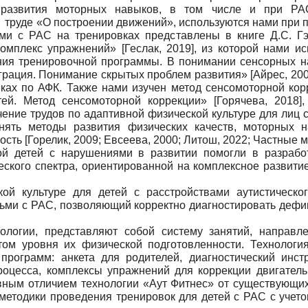
й развития моторных навыков, в том числе и при РА
руде «О построении движений», используются нами при по
ми с РАС на тренировках представлены в книге Д.С. Гэ
 комплекс упражнений»
[
Геслак, 2019
]
, из которой нами и
ния тренировочной программы. В понимании сенсорных н
еграция. Понимание скрытых проблем развития»
[
Айрес, 20
ках по АФК. Также нами изучен метод сенсомоторной корр
етей. Метод сенсомоторной коррекции»
[
Горячева, 2018
]
ение трудов по адаптивной физической культуре для лиц 
ять методы развития физических качеств, моторных н
ность
[
Горелик, 2009
;
Евсеева, 2000
;
Литош, 2022
;
Частные м
й детей с нарушениями в развитии помогли в разрабо
еского спектра, ориентированной на комплексное развит
ой культуре для детей с расстройствами аутистическо
ьми с РАС, позволяющий корректно диагностировать дефи
ологии, представляют собой систему занятий, направл
ом уровня их физической подготовленности. Технолог
программ: анкета для родителей, диагностический инст
процесса, комплексы упражнений для коррекции двигате
вным отличием технологии «Аут Фитнес» от существующи
методики проведения тренировок для детей с РАС с учето