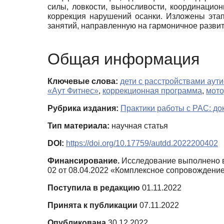
силы, ловкости, выносливости, координацио
коррекция нарушений осанки. Изложены эта
занятий, направленную на гармоничное развит
Общая информация
Ключевые слова:
дети с расстройствами аути
«Аут Фитнес»
,
коррекционная программа
,
мото
Рубрика издания:
Практики работы с РАС: до
Тип материала:
научная статья
DOI:
https://doi.org/10.17759/autdd.2022200402
Финансирование.
Исследование выполнено в
02 от 08.04.2022 «Комплексное сопровождение
Поступила в редакцию
01.11.2022
Принята к публикации
07.11.2022
Опубликована
30.12.2022