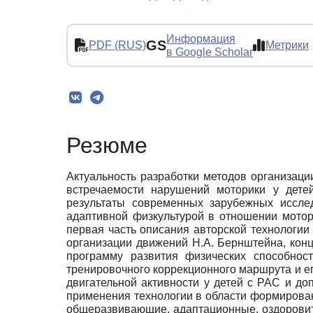
Информация
GS
PDF (RUS)
Метрики
в Google Scholar
Резюме
Актуальность разработки методов организаци
встречаемости нарушений моторики у дете
результаты современных зарубежных иссле
адаптивной физкультурой в отношении мото
первая часть описания авторской технологии
организации движений Н.А. Бернштейна, конц
программу развития физических способнос
тренировочного коррекционного маршрута и е
двигательной активности у детей с РАС и д
применения технологии в области формирова
общеразвивающие, адаптационные, оздоровит