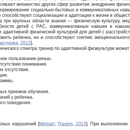
рагивают множество других сфер развития: внедрение физи
формирование социально-бытовых и коммуникативных нав
 способствуют социализации и адаптации к жизни в общест
а три крупных области знания — физическую культуру, мед
бности детей с РАС, коммуникативные навыки и навыки
 адаптивной физической культурой для детей с расстройст
азвить ребенка, но и способствуют снятию эмоционального
ксунова, 2012
]
.
тического спектра тренер по адаптивной физкультуре може
нное пользование речью.
тсутствие понимания.
х отсутствие.
ции.
раммы.
ных приемов обучения.
ний у ребенка.
го поведения.
орных нарушений
[
Memari
;
Travers, 2013
]
. При выполнении 