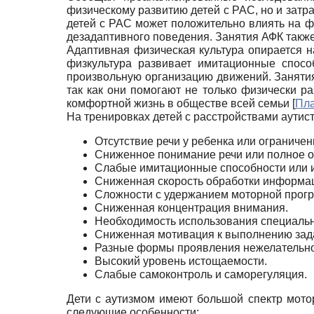
физическому развитию детей с РАС, но и зат
детей с РАС может положительно влиять на 
дезадаптивного поведения. Занятия АФК также
Адаптивная физическая культура опирается н
физкультура развивает имитационные спосо
произвольную организацию движений. Занятия
так как они помогают не только физически р
комфортной жизнь в обществе всей семьи
[
Пла
На тренировках детей с расстройствами аутис
Отсутствие речи у ребенка или ограниче
Сниженное понимание речи или полное о
Слабые имитационные способности или и
Сниженная скорость обработки информа
Сложности с удержанием моторной прог
Сниженная концентрация внимания.
Необходимость использования специаль
Сниженная мотивация к выполнению зада
Разные формы проявления нежелательно
Высокий уровень истощаемости.
Слабые самоконтроль и саморегуляция.
Дети с аутизмом имеют большой спектр мот
следующие особенности: