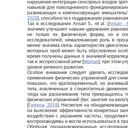
нарушение интеграции сенсорных входов зрит
навыков для повседневного функционирования
развивающих и компенсирующих вмешательст
2020
]
, способности к поддержанию равновеси
Так в исследовании Ansari S., et al.
[
Ansari ,
значимо улучшают навыки удержания равновес
не только их физическую форму, но и по
исследователей, немаловажную роль в проц
менее значима связь характеристик двигатель
моторных проб может быть обусловлено особ
время получены данные о значимой корреляци
так и экспрессивной речи
[
Memari
]
, при этом 
уровня речевого развития.
Особое внимание следует уделить исследо
применения физических упражнений для сниж
показано, что кратковременный, но значим
тела, вовлеченные в стереотипные движения:
тогда как раскачивание тела прекращалось 
физических упражнений (бег, занятия на вело
[
Ferreira, 2019
]
. Несмотря на обнадеживающие
на выяснение эффективности конкретных зан
воздействия с указанием частоты, продолжит
воспроизводимы и могли использоваться в пра
Обобщая проанализированные исследования