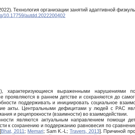
(2022). Технология организации занятий адаптивной физкул
.org/10.17759/autdd.2022200402
РАС), характеризующиеся выраженными нарушениями п
е проявляются в раннем детстве и сохраняются до самог
бности поддерживать и инициировать социальное взаимо
ие акты. Центральными дефицитами у людей с РАС явл
ания и реципрокности (взаимности) во взаимодействии.
вности являются актуальным направлением помощи де
сти к сохранению и поддержанию равновесия по сравнен
[
Bhat, 2011
;
Memari
;
Sam K.-L
;
Travers, 2013
]
. Причиной пр