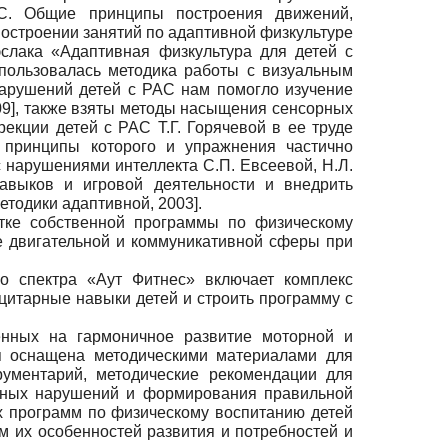
С. Общие принципы построения движений,
строении занятий по адаптивной физкультуре
слака «Адаптивная физкультура для детей с
спользовалась методика работы с визуальным
арушений детей с РАС нам помогло изучение
09
]
, также взяты методы насыщения сенсорных
екции детей с РАС Т.Г. Горячевой в ее труде
, принципы которого и упражнения частично
с нарушениями интеллекта С.П. Евсеевой, Н.Л.
авыков и игровой деятельности и внедрить
етодики адаптивной, 2003
]
.
тке собственной программы по физическому
ие двигательной и коммуникативной сферы при
го спектра «Аут Фитнес» включает комплекс
цитарные навыки детей и строить программу с
енных на гармоничное развитие моторной и
ия оснащена методическими материалами для
рументарий, методические рекомендации для
льных нарушений и формирования правильной
х программ по физическому воспитанию детей
м их особенностей развития и потребностей и