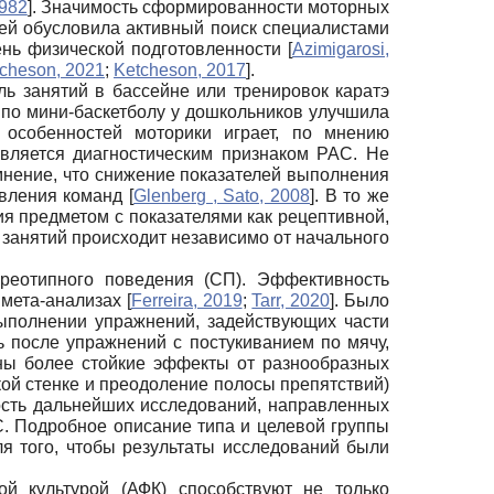
1982
]
. Значимость сформированности моторных
лей обусловила активный поиск специалистами
нь физической подготовленности
[
Azimigarosi,
cheson, 2021
;
Ketcheson, 2017
]
.
ь занятий в бассейне или тренировок каратэ
 по мини-баскетболу у дошкольников улучшила
 особенностей моторики играет, по мнению
вляется диагностическим признаком РАС. Не
 мнение, что снижение показателей выполнения
авления команд
[
Glenberg , Sato, 2008
]
. В то же
я предметом с показателями как рецептивной,
занятий происходит независимо от начального
реотипного поведения (СП). Эффективность
 мета-анализах
[
Ferreira, 2019
;
Tarr, 2020
]
. Было
ыполнении упражнений, задействующих части
ь после упражнений с постукиванием по мячу,
ны более стойкие эффекты от разнообразных
кой стенке и преодоление полосы препятствий)
ость дальнейших исследований, направленных
. Подробное описание типа и целевой группы
ля того, чтобы результаты исследований были
й культурой (АФК) способствуют не только