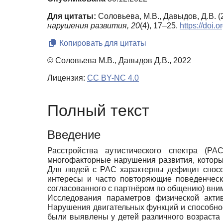
Для цитаты:
Соловьева, М.В., Давыдов, Д.В. 
нарушения развития,
20
(4), 17–25.
https://doi
Копировать для цитаты
© Соловьева М.В., Давыдов Д.В., 2022
Лицензия:
CC BY-NC 4.0
Полный текст
Введение
Расстройства аутистического спектра (
многофакторные нарушения развития, которы
Для людей с РАС характерны дефицит спосо
интересы и часто повторяющие поведенческ
согласованного с партнёром по общению) вним
Исследования параметров физической акти
Нарушения двигательных функций и способно
были выявлены у детей различного возраста