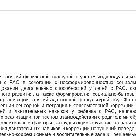
и занятий физической культурой с учетом индивидуальны
й с РАС в сочетании с несформированностью социаль
дований двигательных способностей у детей с РАС, св
рного развития, а также формирования социально-бытовы
 организации занятий адаптивной физкультурой «Аут Фит
епции сенсорной интеграции и сенсомоторной коррекции.
тей и двигательных навыков у ребенка с РАС, начина
го реализации при тесном взаимодействии с родителями 
ополнительные факторы, затрудняющие обучение на заняти
ния двигательных навыков и коррекции нарушений поведен
ельно-коррекционные и воспитательные задачи, решаемые 