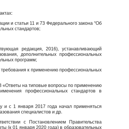
актах:
ции и статьи 11 и 73 Федерального закона “Об
льных стандартов;
твующая редакция,
2016),
устанавливающий
зования, дополнительных профессиональных
ельных программ;
ы требования к применению профессиональных
3 «Ответы на типовые вопросы по применению
именения профессиональных стандартов в
ду и с
1
января
2017
года начал применяться
азования специалистов и др.
тветствии с Постановлением Правительства
рты (к
01
января
2020
года) в образовательных