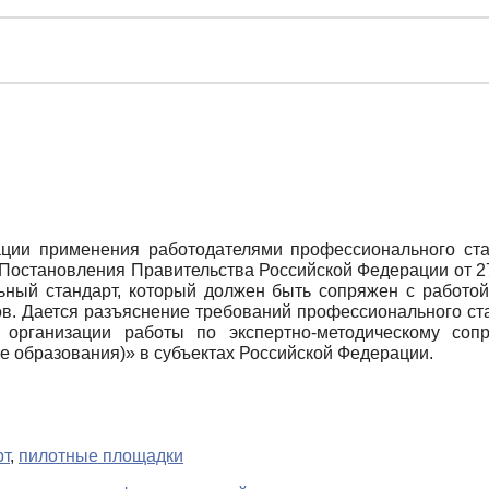
ации применения работодателями профессионального стан
 Постановления Правительства Российской Федерации от 2
ьный стандарт, который должен быть сопряжен с работо
ов. Дается разъяснение требований профессионального с
ы организации работы по экспертно-методическому со
ре образования)» в субъектах Российской Федерации.
рт
,
пилотные площадки