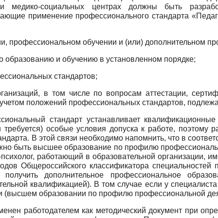
их и медико-социальных центрах должны быть разра
ающие применение профессионального стандарта «Педагог
и, профессиональном обучении и (или) дополнительном п
о образованию и обучению в установленном порядке;
фессиональных стандартов;
рганизаций, в том числе по вопросам аттестации, серти
с учетом положений профессиональных стандартов, подле
ссиональный стандарт устанавливает квалификационны
ли требуется) особые условия допуска к работе, поэтому
дарта. В этой связи необходимо напомнить, что в соответ
лжно быть высшее образование по профилю профессионально
г-психолог, работающий в образовательной организации, 
кодов Общероссийского классификатора специальностей п
 получить дополнительное профессиональное образов
ельной квалификацией). В том случае если у специалиста 
и (высшем образовании по профилю профессиональной дея
енен работодателем как методический документ при опре