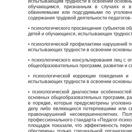
испытывающим трудности в освоении основны
обучающимся, признанным в случаях и в 
обвиняемыми или подсудимыми по уголовн
содержания трудовой деятельности педагогов
• психологического просвещения субъектов о
детей и обучающихся, испытывающих трудност
• психологической профилактики нарушений п
испытывающих трудности в освоении основных
• психологического консультирования лиц с
общеобразовательных программ, развитии и с
• психологической коррекции поведения и
испытывающих трудности в освоении основных
• психологической диагностики особенност
основных общеобразовательных программ, раз
в порядке, которые предусмотрены уголовн
делу либо являющихся потерпевшими или св
правонарушений несовершеннолетних. По
профессионального стандарта «Педагог-психол
площадок показали, что эффективность пер
обеспечены только специальной организаци