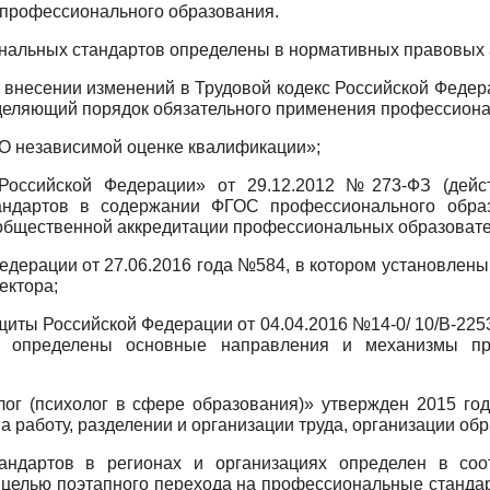
й профессионального образования.
нальных стандартов определены в нормативных правовых 
О внесении изменений в Трудовой кодекс Российской Федера
деляющий порядок обязательного применения профессиона
О независимой оценке квалификации»;
 Российской Федерации» от
29.12.2012
№273-ФЗ (дейс
андартов в содержании ФГОС профессионального обра
общественной аккредитации профессиональных образоват
Федерации от
27.06.2016
года
№584,
в котором установлен
ектора;
ащиты Российской Федерации от
04.04.2016 №14-0/
10/В-225
ом определены основные направления и механизмы пр
лог (психолог в сфере образования)» утвержден
2015
го
 работу, разделении и организации труда, организации обр
ндартов в регионах и организациях определен в соо
 целью поэтапного перехода на профессиональные станда