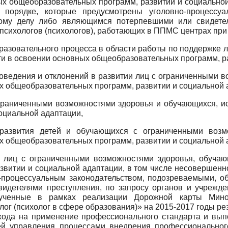
х общеобразовательных программ, развитии и социальной
порядке, которые предусмотрены уголовно-процессуал
ому делу либо являющимся потерпевшими или свидетел
-психологов (психологов), работающих в ППМС центрах при
бразовательного процесса в области работы по поддержке 
и в освоении основных общеобразовательных программ, ра
оведения и отклонений в развитии лиц с ограниченными в
 общеобразовательных программ, развитии и социальной 
 ограниченными возможностями здоровья и обучающихся, 
оциальной адаптации,
 развития детей и обучающихся с ограниченными возм
 общеобразовательных программ, развитии и социальной 
ей лиц с ограниченными возможностями здоровья, обуча
витии и социальной адаптации, в том числе несовершенн
о-процессуальным законодательством, подозреваемыми, 
идетелями преступления, по запросу органов и учрежде
лученные в рамках реализации Дорожной карты Ми
ог (психолог в сфере образования)» на 2015-2017 годы р
ехода на применение профессионального стандарта и вып
ей управления процессами внедрения профессиональног