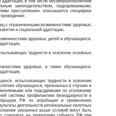
 адаптации, в том числе несовершеннолетним
ьным законодательством, подозреваемыми,
ями преступления» описывается специфика
 проведении:
лиц с ограниченными возможностями здоровья,
звитии и социальной адаптации,
озможностями здоровья, детей и обучающихся,
адаптации,
испытывающих трудности в освоении основных
ожностями здоровья, а также обучающихся,
адаптации,
ющихся, испытывающих трудности в освоении
олетних обучающихся, признанных в случаях и
обвиняемыми или подсудимыми по уголовному
ний системы профилактики безнадзорности и
нобрнауки РФ по апробации и применению
езультаты деятельности региональных пилотных
олнение указанных выше условий могут быть
о стандарта на территории субъекта РФ при