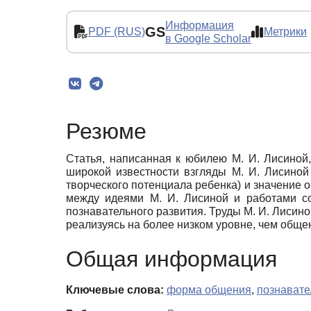
Информация
GS
PDF (RUS)
Метрики
в Google Scholar
Резюме
Статья, написанная к юбилею М. И. Лисиной
широкой известности взгляды М. И. Лисиной
творческого потенциала ребенка) и значение
между идеями М. И. Лисиной и работами с
познавательного развития. Труды М. И. Лисин
реализуясь на более низком уровне, чем обще
Общая информация
Ключевые слова:
форма общения
,
познавате