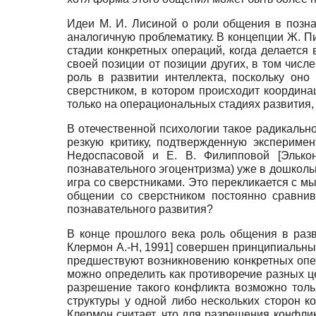
Идеи М. И. Лисиной о роли общения в позн
аналогичную проблематику. В концепции Ж. 
стадии конкретных операций, когда делается
своей позиции от позиции других, в том числ
роль в развитии интеллекта, поскольку он
сверстником, в котором происходит координа
только на операциональных стадиях развития, 
В отечественной психологии такое радикальн
резкую критику, подтвержденную экспериме
Недоспасовой и Е. В. Филипповой
[
Элько
познавательного эгоцентризма) уже в дошколь
игра со сверстниками. Это перекликается с м
общении со сверстником постоянно сравнив
познавательного развития?
В конце прошлого века роль общения в разв
Клермон А.-Н, 1991
]
совершен принципиальный 
предшествуют возникновению конкретных опер
можно определить как противоречие разных ц
разрешение такого конфликта возможно толь
структуры у одной либо нескольких сторон к
Клермон считает, что для разрешения конфлик