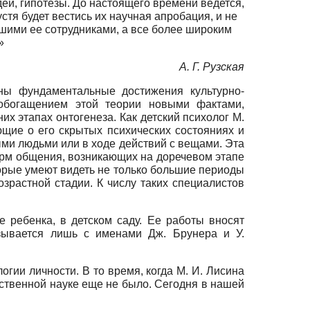
деи, гипотезы. До настоящего времени ведется,
устя будет вестись их научная апробация, и не
шими ее сотрудниками, а все более широким
»
А. Г. Рузская
ны фундаментальные достижения культурно-
 обогащением этой теории новыми фактами,
 этапах онтогенеза. Как детский психолог М.
ющие о его скрытых психических состояниях и
ми людьми или в ходе действий с вещами. Эта
орм общения, возникающих на доречевом этапе
торые умеют видеть не только большие периоды
зрастной стадии. К числу таких специалистов
е ребенка, в детском саду. Ее работы вносят
язывается лишь с именами Дж. Брунера и У.
гии личности. В то время, когда М. И. Лисина
ественной науке еще не было. Сегодня в нашей