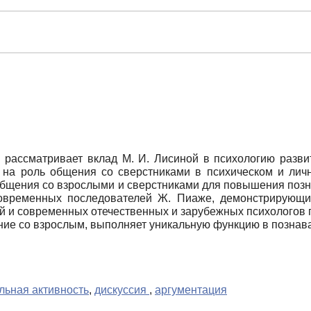
, рассматривает вклад М. И. Лисиной в психологию разв
 на роль общения со сверстниками в психическом и лич
 общения со взрослыми и сверстниками для повышения поз
овременных последователей Ж. Пиаже, демонстрирующим
ой и современных отечественных и зарубежных психологов 
ние со взрослым, выполняет уникальную функцию в познав
льная активность
,
дискуссия
,
аргументация