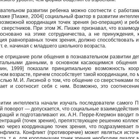
авательном развитии ребенка можно соотнести с работа
Пиаже
[
Пиаже, 2004
]
социальный фактор в развитии интеллек
 возможной координация точек зрения (ко-операция) и реб
е сверстников. При этом Ж. Пиаже признавал, что взаимо
о основано на этике сотрудничества, а не принуждения,
ция равноправных точек зрения, должно способствовать 
т. е. начиная с младшего школьного возраста.
ое отрицание роли общения в познавательном развитии дет
нтальными данными, в основном касающимися общения 
нин, 1999
]
показали принципиальную возможность коор
ном возрасте, причем способствует такой координации, по
ыслью М. И. Лисиной о том, что общение со сверстниками п
ает и соотносит себя с ним. Возможно, это соотнесен
итии интеллекта начали изучать последователи самого 
поворот — допускается, что социальные взаимодействия 
аций и подготавливают их. А.Н. Перре-Клермон вводит п
ентраций (точек зрения), препятствующее решению коллект
ко через координацию точек зрения, что подразумевает п
онфликта. Конфликт (противоречие) может являться источн
та, т. е. для координации точек зрения необходим диалог 