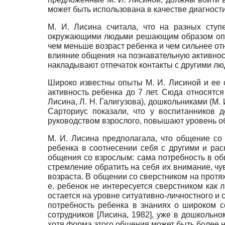
может быть использована в качестве диагности
М. И. Лисина считала, что на разных сту
окружающими людьми решающим образом опре
чем меньше возраст ребенка и чем сильнее о
влияние общения на познавательную активно
накладывают отпечаток контакты с другими лю
Широко известны опыты М. И. Лисиной и ее
активность ребенка до 7 лет. Сюда относятс
Лисина, Л. Н. Галигузова), дошкольниками (М.
Сарториус показали, что у воспитанников 
руководством взрослого, повышают уровень об
М. И. Лисина предполагала, что общение с
ребенка в соотнесении себя с другими и ра
общения со взрослым: сама потребность в об
стремление обратить на себя их внимание, ч
возраста. В общении со сверстником на протя
е. ребенок не интересуется сверстником как 
остается на уровне ситуативно-личностного и 
потребность ребенка в знаниях о широком с
сотрудников
[
Лисина, 1982
]
, уже в дошкольно
хотя форма этого общения может быть более 