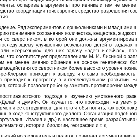
менты, оспаривать аргументы противника и тем не менее
едство координации точек зрения, средство разрешения со
тия.
ждение. Ряд экспериментов с дошкольниками и младшими 
ю понимания сохранения количества, вещества, жидкости, 
я со сверстником, в которой они должны аргументирова
 последующему улучшению результатов детей в задачах 
али «серьезную» для них задачу «здесь-и-сейчас», п
м, что соответствует представлениям М. И. Лисиной о за
ем не менее именно общение на основе генетически бо
аимодействия со сверстником более высокого уровня позна
е-Клермон приходит к выводу, что сама необходимость о
а приводит к прогрессу в интеллектуальном развитии. Б
я, который позволит ребенку заметить противоречие между 
постпиажистского подхода к изучению умственного разв
«Делай и думай». Он изучал то, что происходит «в уме» р
лермон и ее сотрудников, для того чтобы понять, как ребено
ишь в ходе конструктивного диалога. Организация подобно
ортугалия, Италия и др.) в настоящее время разрабатыва
тематики, истории, биологии, географии и т. д.
ильский исследователь и педагог, понимает аргументацию в