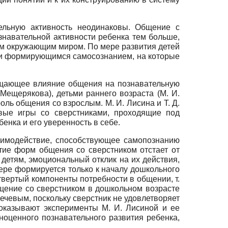
ельную активность неодинаковы. Общение с
авательной активности ребенка тем больше,
ем окружающим миром. По мере развития детей
 и формирующимся самосознанием, на которые
щающее влияние общения на познавательную
Мещерякова), детьми раннего возраста (М. И.
оль общения со взрослым. М. И. Лисина и Т. Д.
евые игры со сверстниками, проходящие под
нка и его уверенность в себе.
аимодействие, способствующее самопознанию
итие форм общения со сверстником отстает от
детям, эмоциональный отклик на их действия,
ере формируется только к началу дошкольного
твертый компоненты потребности в общении, т.
общение со сверстником в дошкольном возрасте
речевым, поскольку сверстник не удовлетворяет
показывают эксперименты М. И. Лисиной и ее
ноценного познавательного развития ребенка,