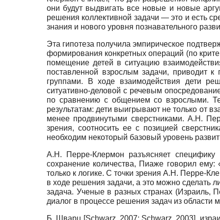
они будут выдвигать все новые и новые аргу
решения коллективной задачи — это и есть ср
знания и нового уровня познавательного разви
Эта гипотеза получила эмпирическое подтвер
формирования конкретных операций (по критери
помещение детей в ситуацию взаимодействи
поставленной взрослым задачи, приводит к
группами. В ходе взаимодействия дети реш
ситуативно-деловой с речевым опосредование
по сравнению с общением со взрослыми. Т
результатам: дети выигрывают не только от вз
менее продвинутыми сверстниками. А.Н. Перр
зрения, соотносить ее с позицией сверстник
необходим некоторый базовый уровень развити
А.Н. Перре-Клермон разъясняет специфику 
сохранение количества, Пиаже говорил ему: 
только к логике. С точки зрения А.Н. Перре-К
в ходе решения задачи, а это можно сделать л
задача. Ученые в разных странах (Израиль, П
диалог в процессе решения задач из области ма
Б. Шварц
[
Schwarz, 2007
;
Schwarz, 2003
]
, изра