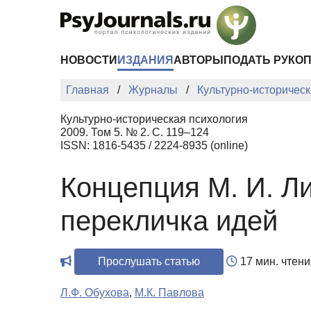
Перейти к основному содержанию
НОВОСТИ
ИЗДАНИЯ
АВТОРЫ
ПОДАТЬ РУКО
Главная
Журналы
Культурно-историческ
Культурно-историческая психология
2009. Том 5. № 2. С. 119–124
ISSN: 1816-5435 / 2224-8935 (online)
Концепция М. И. Л
перекличка идей
Прослушать статью
17 мин. чтени
Л.Ф. Обухова
,
М.К. Павлова