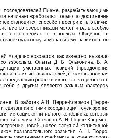
ми последователей Пиаже, разрабатывающими
та начинает «работать» только по достижении
енок становится способен воспринять отличия
действие со сверстниками может играть особую
 как в отношениях со взрослым. Общение со
интеллектуальному и моральному развитию, но
ей младших возрастов, как известно, вызвало
со взрослым. Опыты Д. Б. Эльконина, В. А.
динации умственных позиций (преодоления
 мнению этих исследователей, сюжетно-ролевая
о определению рефлексивно, так как ребенок в
ие себя с другим является важным фактором
Пиаже. В работах А.Н. Перре-Клермон
[
Перре-
и связанная с ними координация точек зрения
онятие социокогнитивного конфликта, который
ивной задачи. Согласно А.-Н. Перре-Клермон,
остроение новой, более сложной когнитивной
иком познавательного развития. А. Н. Перре-
между участниками конфликта, в ходе которого