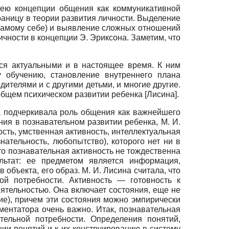
 ею концепции общения как коммуникативной
раницу в теории развития личности. Выделение
 самому себе) и выявление сложных отношений
чности в концепции Э. Эриксона. Заметим, что
тся актуальными и в настоящее время. К ним
у обучению, становление внутреннего плана
ителями и с другими детьми, и многие другие.
 общем психическом развитии ребенка
[
Лисина
]
.
а подчеркивала роль общения как важнейшего
ния в познавательном развитии ребенка, М. И.
ость, умственная активность, интеллектуальная
нательность, любопытство), которого нет ни в
что познавательная активность не тождественна
ультат: ее предметом является информация,
объекта, его образ. М. И. Лисина считала, что
ой потребности. Активность — готовность к
еятельностью. Она включает состояния, еще не
ие), причем эти состояния можно эмпирически
иментатора очень важно. Итак, познавательная
тельной потребности. Определения понятий,
ии понятий и к их конструированию в систему