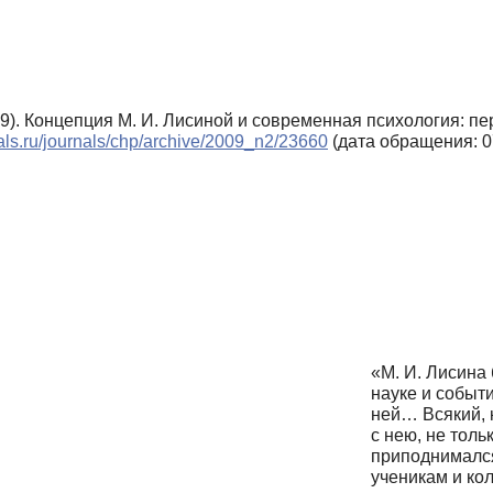
009). Концепция М. И. Лисиной и современная психология: п
nals.ru/journals/chp/archive/2009_n2/23660
(дата обращения: 0
«М. И. Лисина
науке и событи
ней… Всякий, к
с нею, не толь
приподнимался
ученикам и ко