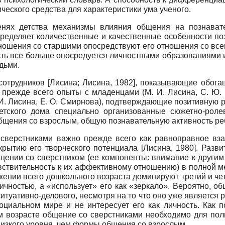
ческого средства для характеристики ума ученого.
пенях детства механизмы влияния общения на познават
деляет количественные и качественные особенности позн
тношения со старшими опосредствуют его отношения со вс
сть все больше опосредуется личностными образованиями
дьми.
 сотрудников
[
Лисина
;
Лисина, 1982
]
, показывающие обога
я прежде всего опыты с младенцами (М. И. Лисина, С. Ю. 
 И. Лисина, Е. О. Смирнова), подтверждающие позитивную р
детского дома специально организованные сюжетно-рол
щения со взрослым, общую познавательную активность ребе
о сверстниками важно прежде всего как равноправное вз
скрытию его творческого потенциала
[
Лисина, 1980
]
. Разв
щении со сверстником (ее компоненты: внимание к другим 
увствительность к их аффективному отношению) в полной м
жении всего дошкольного возраста доминируют третий и че
личностью, а «использует» его как «зеркало». Вероятно, 
ситуативно-делового, несмотря на то что оно уже является 
оциальном мире и не интересует его как личность. Как 
м возрасте общение со сверстниками необходимо для пол
низкого уровня, чем формы общения со взрослым.