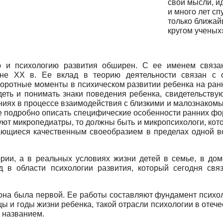
свои мысли, и
и много лет сп
только ближай
кругом ученых
ю и психологию развития обширен. С ее именем связа
ине ХХ в. Ее вклад в теорию деятельности связан с
отные моменты в психическом развитии ребенка на ранних
еть и понимать знаки поведения ребенка, свидетельству
ниях в процессе взаимодействия с близкими и малознакомы
е подробно описать специфические особенности ранних ф
уют микропедиатры, то должны быть и микропсихологи, ко
ающиеся качественным своеобразием в пределах одной во
рии, а в реальных условиях жизни детей в семье, в дом
д в области психологии развития, который сегодня св
на была первой. Ее работы составляют фундамент психоло
ы и годы жизни ребенка, такой отрасли психологии в отеч
м названием.