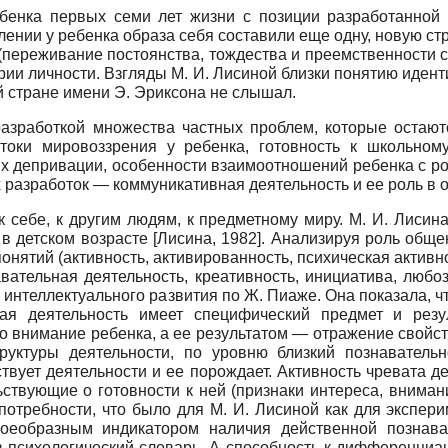
бенка первых семи лет жизни с позиции разработанной
лении у ребенка образа себя составили еще одну, новую ст
а (переживание постоянства, тождества и преемственности
ии личности. Взгляды М. И. Лисиной близки понятию иденти
й стране имени Э. Эриксона не слышал.
разработкой множества частных проблем, которые остаю
стоки мировоззрения у ребенка, готовность к школьном
ях депривации, особенности взаимоотношений ребенка с род
х разработок — коммуникативная деятельность и ее роль в
 себе, к другим людям, к предметному миру. М. И. Лисин
 в детском возрасте
[
Лисина, 1982
]
. Анализируя роль обще
нятий (активность, активированность, психическая активн
авательная деятельность, креативность, инициатива, любоз
и интеллектуального развития по Ж. Пиаже. Она показала, 
ная деятельность имеет специфический предмет и рез
 внимание ребенка, а ее результатом — отражение свойств 
руктуры деятельности, по уровню близкий познавательн
ствует деятельности и ее порождает. Активность чревата д
ствующие о готовности к ней (признаки интереса, вниман
потребности, что было для М. И. Лисиной как для экспер
оеобразным индикатором наличия действенной познава
 психологический словарь. А способность к дифференциац