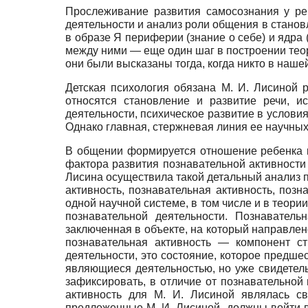
Прослеживание развития самосознания у ре
деятельности и анализ роли общения в станов
в образе Я периферии (знание о себе) и ядр
между ними — еще один шаг в построении теор
они были высказаны тогда, когда никто в наше
Детская психология обязана М. И. Лисиной 
относятся становление и развитие речи, и
деятельности, психическое развитие в услови
Однако главная, стержневая линия ее научны
В общении формируется отношение ребенка к
фактора развития познавательной активности
Лисина осуществила такой детальный анализ по
активность, познавательная активность, позн
одной научной системе, в том числе и в теори
познавательной деятельности. Познаватель
заключенная в объекте, на который направлено
познавательная активность — компонент ст
деятельности, это состояние, которое предше
являющиеся деятельностью, но уже свидетель
зафиксировать, в отличие от познавательной 
активность для М. И. Лисиной являлась св
предложенные М. И. Лисиной, должны войти в