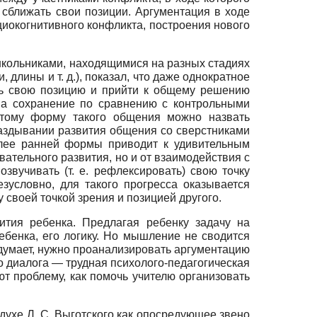
 сближать свои позиции. Аргументация в ходе
циокогнитивного конфликта, построения нового
школьниками, находящимися на разных стадиях
длины и т. д.), показал, что даже однократное
ть свою позицию и прийти к общему решению
на сохранение по сравнению с контрольными
оэтому форму такого общения можно назвать
паздывании развития общения со сверстниками
лее ранней формы приводит к удивительным
вательного развития, но и от взаимодействия с
звучивать (т. е. рефлексировать) свою точку
езусловно, для такого прогресса оказывается
своей точкой зрения и позицией другого.
ития ребенка. Предлагая ребенку задачу на
ебенка, его логику. Но мышление не сводится
к думает, нужно проанализировать аргументацию
го диалога — трудная психолого-педагогическая
ют проблему, как помочь учителю организовать
 духе Л. С. Выготского как опосредующее звено