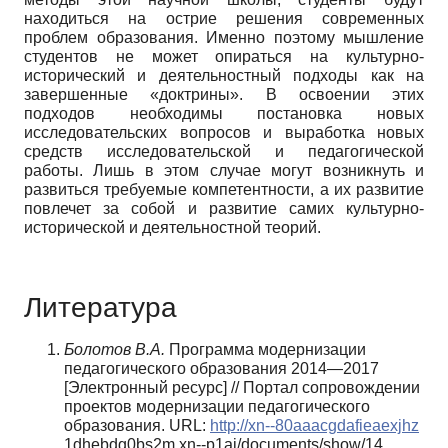
находиться на острие решения современных
проблем образования. Именно поэтому мышление
студентов не может опираться на культурно-
исторический и деятельностный подходы как на
завершенные «доктрины». В освоении этих
подходов необходимы постановка новых
исследовательских вопросов и выработка новых
средств исследовательской и педагогической
работы. Лишь в этом случае могут возникнуть и
развиться требуемые компетентности, а их развитие
повлечет за собой и развитие самих культурно-
исторической и деятельностной теорий.
Литература
Болотов В.А.
Программа модернизации
педагогичес­кого образования 2014—2017
[Электронный ресурс] // Портал сопровождении
проектов модернизации педагоги­ческого
образования. URL:
http://xn--80aaacgdafieaexjhz
1dhebdg0bs2m.xn--p1ai/documents/show/14