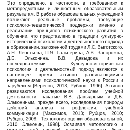
Это определено, в частности, в требованиях к
метапредметным и личностным образовательным
результатам. В работе образовательных учреждений
возникают реальные проблемы, требующие
психолого-педагогической поддержки именно в
реализации принципов психического развития в
обучении, что представлено в традиции культурно-
исторической психологии и деятельностного подхода
в образовании, заложенной трудами Л.С. Выготского,
А.Н. Леонтьева, П.Я. Гальперина, А.В. Запорожца,
Д.Б. Эльконина, В.В. Давыдова и их
последователями. Культурно-историческая
психология и деятельностный подход являются в
настоящее время активно развивающимися
направлениями психологической науки в России и
зарубежом
[
Вересов, 2013
;
Рубцов, 1996
]
. Активно
развиваются исследования проблем учебной
деятельности, начатые В.В. Давыдовым и Д.Б.
Элькониным, прежде всего, исследования природы
действий анализа и рефлексии, учебной
коммуникации
[
Максимов, 2013
;
Рубцов, 2010
;
Рубцов, 2008
;
Технология оценки образовательной,
2010
;
Эльконин, 1998
]
. Осваивая методологию и
методы этой научной школы, студенты будут