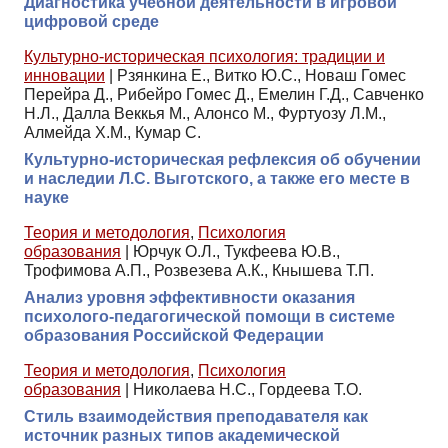
Диагностика учебной деятельности в игровой
цифровой среде
Культурно-историческая психология: традиции и
инновации
|
Рзянкина Е., Витко Ю.С., Новаш Гомес
Перейра Д., Рибейро Гомес Д., Емелин Г.Д., Савченко
Н.Л., Далла Веккья М., Алонсо М., Фуртуозу Л.М.,
Алмейда Х.М., Кумар С.
Культурно-историческая рефлексия об обучении
и наследии Л.С. Выготского, а также его месте в
науке
Теория и методология
,
Психология
образования
|
Юрчук О.Л., Тукфеева Ю.В.,
Трофимова А.П., Розвезева А.К., Кнышева Т.П.
Анализ уровня эффективности оказания
психолого-педагогической помощи в системе
образования Российской Федерации
Теория и методология
,
Психология
образования
|
Николаева Н.С., Гордеева Т.О.
Стиль взаимодействия преподавателя как
источник разных типов академической