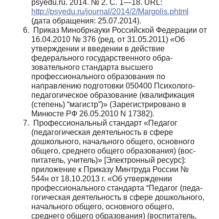
psyedu.ru. 2014. № 2. C. 1—18. URL:
http://psyedu.ru/journal/2014/2/Margolis.phtml
(дата об­ращения: 25.07.2014).
Приказ Минобрнауки Российской Федерации от
16.04.2010 № 376 (ред. от 31.05.2011) «Об
утверждении и введении в действие
федерального государственного обра­
зовательного стандарта высшего
профессионального обра­зования по
направлению подготовки 050400 Психолого­
педагогическое образование (квалификация
(степень) “магистр”)» (Зарегистрировано в
Минюсте РФ 26.05.2010 N 17382).
Профессиональный стандарт «Педагог
(педагогичес­кая деятельность в сфере
дошкольного, начального обще­го, основного
общего, среднего общего образования) (вос­
питатель, учитель)» [Электронный ресурс]:
приложение к Приказу Минтруда России №
544н от 18.10.2013 г. «Об ут­верждении
профессионального стандарта “Педагог (педа­
гогическая деятельность в сфере дошкольного,
начального общего, основного общего,
среднего общего образования) (воспитатель,