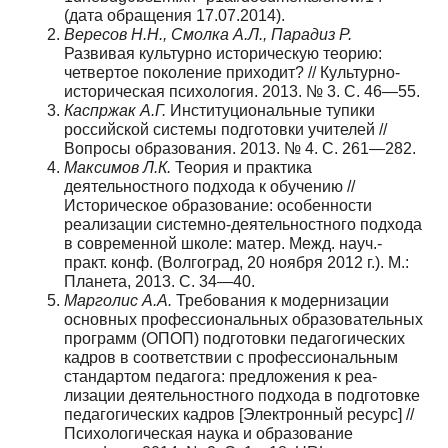
(дата обраще­ния 17.07.2014).
Вересов Н.Н., Смолка А.Л., Парадиз Р.
Развивая куль­турно историческую теорию:
четвертое поколение прихо­дит? // Культурно-
историческая психология. 2013. № 3. С. 46—55.
Каспржак А.Г.
Институциональные тупики
россий­ской системы подготовки учителей //
Вопросы образова­ния. 2013. № 4. С. 261—282.
Максимов Л.К.
Теория и практика
деятельностного подхода к обучению //
Историческое образование: особен­ности
реализации системно-деятельностного подхода
в со­временной школе: матер. Межд. науч.-
практ. конф. (Волго­град, 20 ноября 2012 г.). М.:
Планета, 2013. С. 34—40.
Марголис А.А.
Требования к модернизации
основных профессиональных образовательных
программ (ОПОП) подготовки педагогических
кадров в соответствии с про­фессиональным
стандартом педагога: предложения к реа­
лизации деятельностного подхода в подготовке
педагоги­ческих кадров [Электронный ресурс] //
Психологическая наука и образование