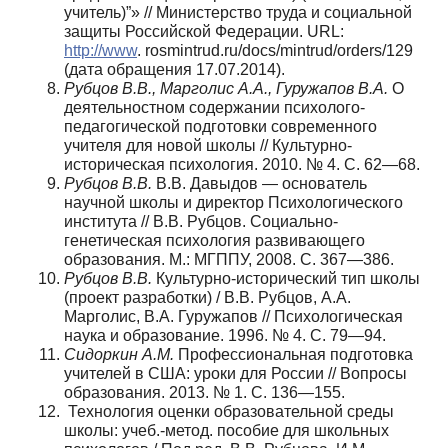
учитель)”» // Министерство труда и соци­альной
защиты Российской Федерации. URL:
http://www
. rosmintrud.ru/docs/mintrud/orders/129
(дата обращения 17.07.2014).
Рубцов В.В., Марголис А.А., Гуружапов В.А.
О
дея­тельностном содержании психолого-
педагогической под­готовки современного
учителя для новой школы // Куль­турно-
историческая психология. 2010. № 4. C. 62—68.
Рубцов В.В.
В.В. Давыдов — основатель
научной шко­лы и директор Психологического
института // В.В. Руб­цов. Социально-
генетическая психология развивающего
образования. М.: МГППУ, 2008. С. 367—386.
Рубцов В.В.
Культурно-исторический тип школы
(проект разработки) / В.В. Рубцов, А.А.
Марголис, В.А. Гу­ружапов // Психологическая
наука и образование. 1996. № 4. С. 79—94.
Сидоркин А.М.
Профессиональная подготовка
учи­телей в США: уроки для России // Вопросы
образования. 2013. № 1. С. 136—155.
Технология оценки образовательной среды
школы: учеб.-метод. пособие для школьных