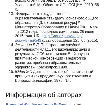
психологов / Под ред. В.В. Рубцова, И.М.
Улановской. М.; Обнинск: ИГ—СО­ЦИН, 2010. 56
с.
Федеральные государственные
образовательные стандарты основного общего
образования [Электронный ресурс] //
Министерство Образования и Науки РФ. 1 мар­
та 2012 года. Последнее изменение: 26 июня
2015 года. URL:
http://минобрнауки.рф/
документы/543
(дата обра­щения 125. 08. 2015).
Эльконин Б.Д.
Пространство учебной
деятельности младшего школьника: цели и
результаты. // Сб. материа­лов 5-ой научно-
практической конференции «Педагогика
развития: проблема образовательных
эффектов». Красно­ярск, 1998.
Юдин Э.Г.
Деятельность как объяснительный
прин­цип и как предмет научного изучения //
Вопросы филосо­фии. 1976. № 5.
Информация об авторах
Виталий Владимирович Рубцов,
доктор