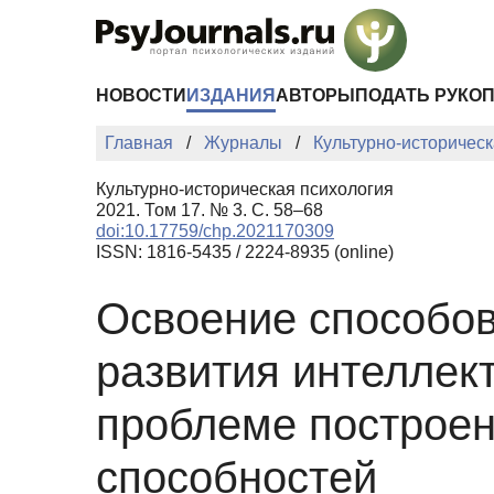
Перейти к основному содержанию
НОВОСТИ
ИЗДАНИЯ
АВТОРЫ
ПОДАТЬ РУКО
Главная
Журналы
Культурно-историческ
Культурно-историческая психология
2021. Том 17. № 3. С. 58–68
doi:10.17759/chp.2021170309
ISSN: 1816-5435 / 2224-8935 (online)
Освоение способов
развития интеллек
проблеме построен
способностей