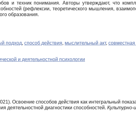
бов и техник понимания. Авторы утверждают, что компле
собностей (рефлексии, теоретического мышления, взаимо
ого образования.
ый подход
,
способ действия
,
мыслительный акт
,
совместная
ческой и деятельностной психологии
(2021). Освоение способов действия как интегральный пока
ния деятельностной диагностики способностей.
Культурно-и