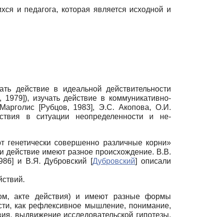
ся и педагога, которая является исходной и
ать действие в идеальной действительности
, 1979
]
), изучать действие в коммуникативно-
 Марголис
[
Рубцов, 1983
]
, Э.С. Акопова, О.И.
йствия в ситуации неопределенности и не­
ют генетически совершенно различные корни»
и действие имеют разное происхождение. В.В.
986
]
и В.Я. Дубровский
[
Дубровский
]
описали
йствий.
ном, акте действия) и имеют разные формы
сти, как рефлексивное мышление, понимание,
ия, выдвижение исследовательской гипотезы,