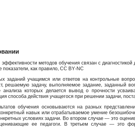
овании
 эффективности методов обучения связан с диагностикой 
 показатели, как правило,
CC
BY
-
NC
ых заданий учащимся или ответов на контрольные вопр
т, решаемую задачу, выполняемое задание, заданный воп
 анализа которых делается вывод о прочности усваива
укция способа действия учащегося при решении задачи, пос
льтатов обучения основываются на разных представлени
 конкретный навык или отрабатываемое умение безошибоч
нкретных условиях задачи. Во втором случае — это оценив
оценивающие ее педагоги. В третьем случае — это фо