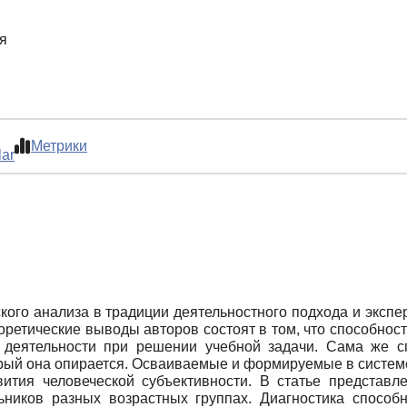
я
Метрики
lar
ского анализа в традиции деятельностного подхода и эксп
оретические выводы авторов состоят в том, что способно
й деятельности при решении учебной задачи. Сама же 
орый она опирается. Осваиваемые и формируемые в систем
вития человеческой субъективности. В статье представл
ьников разных возрастных группах. Диагностика способ