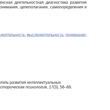
ксная деятельностная диагностика развития
понимания, целеполагания, самоопределения и
 деятельность
,
мыследеятельность
,
понимание
,
затель развития интеллектуальных
сторическая психология,
17
(3), 58–68.