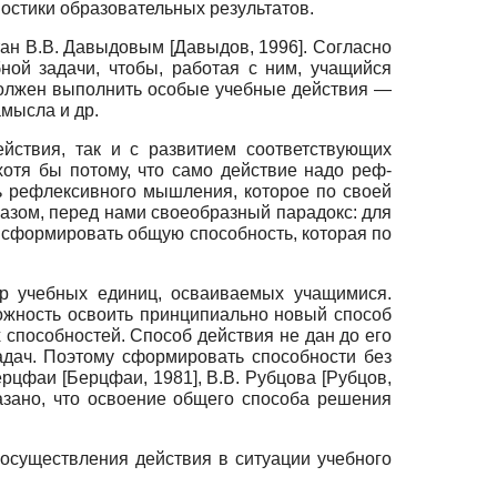
остики образовательных результатов.
отан В.В. Давыдовым
[
Давыдов, 1996
]
. Согласно
ной задачи, чтобы, работая с ним, учащийся
 должен выполнить особые учебные действия —
мысла и др.
йствия, так и с развитием соответствующих
отя бы потому, что само действие надо реф­
ть рефлексивного мышления, которое по своей
разом, перед нами своеобразный парадокс: для
о сформировать общую способность, которая по
р учебных единиц, осваиваемых учащимися.
ожность освоить принципиально новый способ
способностей. Способ действия не дан до его
дач. Поэтому сформировать способности без
Берцфаи
[
Берцфаи, 1981
]
, В.В. Рубцова
[
Рубцов,
зано, что освоение общего способа решения
осуществления действия в ситуации учебного