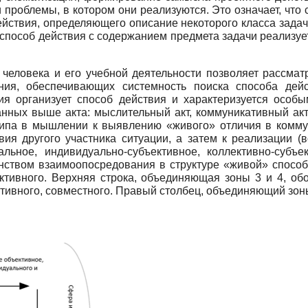
проблемы, в котором они реализуются. Это означает, что 
йствия, определяющего описание некоторого класса задач
е способ действия с содержанием предмета задачи реализу
 человека и его учебной деятельности позволяет рассма
ания, обеспечивающих системность поиска способа де
ия организует способ действия и характеризуется особ
нных выше акта: мыслительный акт, коммуникативный акт
ципа в мышлении к выявлению «живого» отличия в коммун
вия другого участника ситуации, а затем к реализации (
альное, индивидуально-субъективное, коллективно-субъе
нством взаимоопосредования в структуре «живой» способн
ктивного. Верхняя строка, объединяющая зоны 3 и 4, об
тивного, совместного. Правый столбец, объединяющий зоны