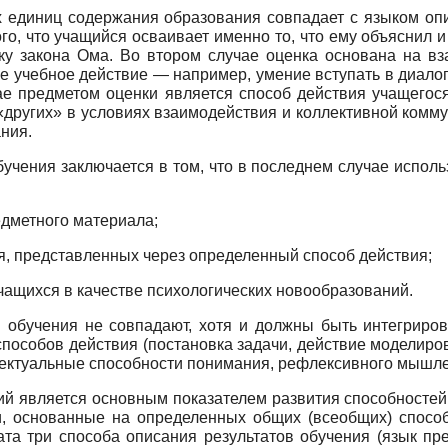
единиц содержания образования совпадает с языком опис
го, что учащийся осваивает именно то, что ему объяснил 
у закона Ома. Во втором случае оценка основана на вза
 учебное действие — например, умение вступать в диалог 
ае предметом оценки является способ действия учащегося
«других» в условиях взаимодействия и коллективной комму
ния.
чения заключается в том, что в последнем случае использ
едметного материала;
, представленных через определенный способ действия;
учащихся в качестве психологических новообразований.
в обучения не совпадают, хотя и должны быть интегриров
особов действия (постановка задачи, действие моделирован
ллектуальные способности понимания, рефлексивного мышлен
 является основным показателем развития способностей.
, основанные на определенных общих (всеобщих) способа
та три способа описания результатов обучения (язык пр