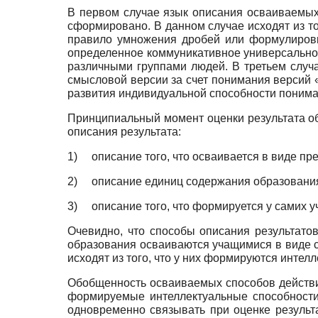
В первом случае язык описания осваиваемых 
сформировано. В данном случае исходят из то
правило умножения дробей или формулировк
определенное коммуникативное универсальное
различными группами людей. В третьем случ
смысловой версии за счет понимания версий 
развития индивидуальной способности понима
Принципиальный момент оценки результата обу
описания результата:
1)
описание того, что осваивается в виде пр
2)
описание единиц содержания образования
3)
описание того, что формируется у самих 
Очевидно, что способы описания результато
образования осваиваются учащимися в виде сп
исходят из того, что у них формируются инте
Обобщенность осваиваемых способов действий
формируемые интеллектуальные способности
одновременно связывать при оценке результа