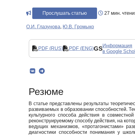
Прослушать статью
27 мин. чтени
О.И. Глазунова
,
Ю.В. Громыко
Информация
GS
PDF (RUS)
PDF (ENG)
в Google Scho
Резюме
В статье представлены результаты теоретиче
развиваемых в образовании способностей. Те
культурного способа действия в совместно
реконструируемому способу действия, на кот
ведущих механизмов, «протагонистами» раз
диагностики способности понимания у школ