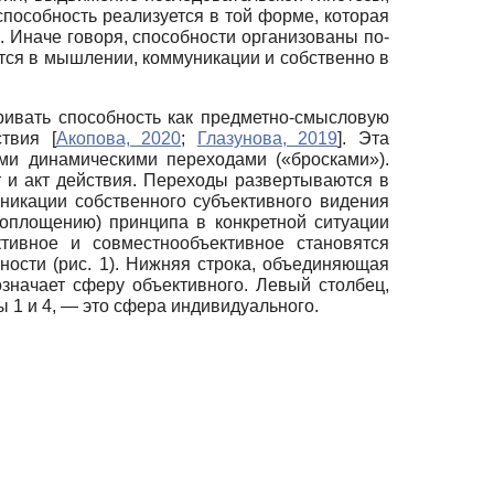
способность реализуется в той форме, которая
. Иначе говоря, способности организованы по-
ется в мышлении, коммуникации и собственно в
тривать способность как предметно-смысловую
йствия
[
Акопова, 2020
;
Глазунова, 2019
]
. Эта
ыми динамическими переходами («бросками»).
 и акт действия. Переходы развертываются в
икации собственного субъективного видения
воплощению) принципа в конкретной ситуации
ктивное и совместно­объективное становятся
ости (рис. 1). Нижняя строка, объединяющая
означает сферу объективного. Левый столбец,
 1 и 4, — это сфера индивидуального.