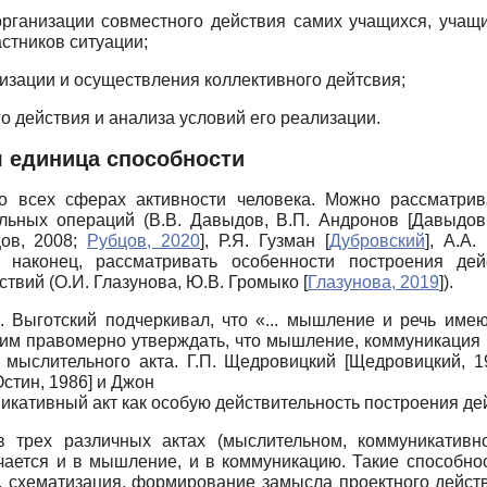
ганизации совместного действия самих учащихся, учащих
стников ситуации;
зации и осуществления коллективного дейтсвия;
о действия и анализа условий его реализации.
я единица способности
 всех сферах активности человека. Можно рассматрив
ьных операций (В.В. Давыдов, В.П. Ан­дронов
[
Давыдов
ов, 2008
;
Рубцов, 2020
]
, Р.Я. Гузман
[
Дубровский
]
, А.А.
, наконец, рассматривать особенности построения де
твий (О.И. Глазунова, Ю.В. Громыко
[
Глазунова, 2019
]
).
 Выгот­ский подчеркивал, что «... мышление и речь име
ским правомерно утверждать, что мышление, коммуникация 
 мыслительного акта. Г.П. Щедровицкий
[
Щедровицкий, 1
Остин, 1986
]
и Джон
кативный акт как особую действительность построения де
 в трех различных актах (мыслительном, коммуникатив
ючается и в мышление, и в коммуникацию. Такие способно
, схематизация, формирование замысла проектного действ