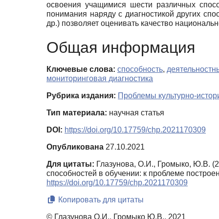
освоения учащимися шести различных спосо
понимания наряду с диагностикой других спо
др.) позволяет оценивать качество национальн
Общая информация
Ключевые слова:
способность
,
деятельностн
мониторинговая диагностика
Рубрика издания:
Проблемы культурно-истори
Тип материала:
научная статья
DOI:
https://doi.org/10.17759/chp.2021170309
Опубликована
27.10.2021
Для цитаты:
Глазунова, О.И., Громыко, Ю.В. 
способностей в обучении: к проблеме построе
https://doi.org/10.17759/chp.2021170309
Копировать для цитаты
© Глазунова О.И., Громыко Ю.В., 2021