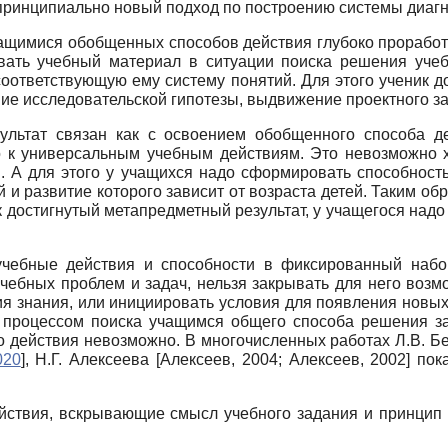
 принципиально новый подход по построению системы диагн
учащимися обобщенных способов действия глубоко прораб
овать учебный материал в ситуации поиска решения учеб
соответствующую ему систему понятий. Для этого ученик
е исследовательской гипотезы, выдвижение проектного за
ультат связан как с освоением обобщенного способа де
о к универсальным учебным действиям. Это невозможно х
и. А для этого у учащихся надо сформировать способнос
 и развитие которого зависит от возраста детей. Таким об
к достигнутый метапредметный результат, у учащегося над
чебные действия и способности в фиксированный набо
чебных проблем и задач, нельзя закрывать для него возм
я знания, или инициировать условия для появления новых 
а процессом поиска учащимся общего способа решения за
 действия невозможно. В многочисленных работах Л.В. 
020
]
, Н.Г. Алексеева
[
Алексеев, 2004
;
Алексеев, 2002
]
пока
йствия, вскрывающие смысл учебного задания и принцип 