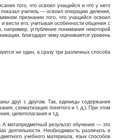
ания того, что освоил учащийся и что у него
и показал учитель — освоил операцию деления,
имном признании того, что учащийся освоил
и вести его, учитывая особенности общения с
, например, углубление понимания некоторой
никации, благодаря чему оценивается уровень
уется не один, а сразу три различных способа
аны друг с другом. Так, единицы содержания
ия, схематизация понятого и т. д.). При этом
ия, целеполагания и т.д.
 А ме­тапредметный результат обучения — это
х деятельности. Необходимость различать и
едметного учебного материала, язык способов