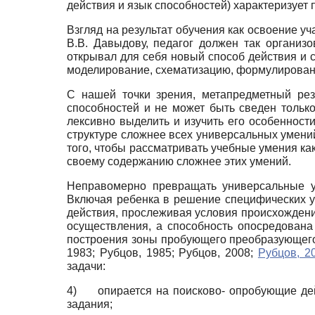
действия и язык способностей) характеризует
Взгляд на результат обучения как освоение 
В.В. Давыдову, педагог должен так организ
открывал для себя новый способ действия и 
моделирование, схематизацию, формулировани
С нашей точки зрения, метапредметный рез
способностей и не может быть сведен тольк
лексивно выделить и изучить его особенност
структуре сложнее всех универсальных умений
того, чтобы рассматривать учебные умения ка
своему содержанию сложнее этих умений.
Неправомерно превращать универсальные у
Включая ребенка в решение специфических у
действия, прослеживая условия происхождени
осуществления, а способность опосредован
построения зоны пробующего преобразующего
1983
;
Рубцов, 1985
;
Рубцов, 2008
;
Рубцов, 2
задачи:
4)
опирается на поисково- опробующие де
задания;