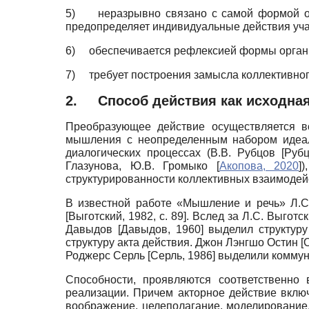
5)
неразрывно связано с самой формой ор
предопределяет индивидуальные действия уча
6)
обеспечивается рефлексией формы органи
7)
требует построения замысла коллективног
2.
Способ действия как исходна
Преобразующее действие осуществляется во
мышления с неопределенным набором идеал
диалогических процессах (В.В. Рубцов
[
Рубц
Глазунова, Ю.В. Громыко
[
Акопова, 2020
]
)
структурированности коллективных взаимодейс
В известной работе «Мышление и речь» Л.С.
[
Выготский, 1982
, с. 89]
. Вслед за Л.С. Выгот
Давыдов
[
Давыдов, 1960
]
выделил структуру
структуру акта действия. Джон Лэнгшо Остин
[
Роджерс Серль
[
Серль, 1986
]
выделили коммуни
Способности, проявляются соответственно
реализации. Причем ак­торное действие вкл
воображение, целеполагание, моделирование