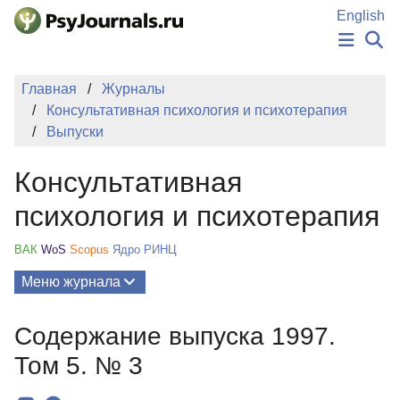
Перейти к основному содержанию
English
НОВОСТИ
Главная
Журналы
ИЗДАНИЯ
Консультативная психология и психотерапия
АВТОРЫ
Выпуски
ПОДАТЬ РУКОПИСЬ
БАЗА ЗНАНИЙ
Консультативная
КЛЮЧЕВЫЕ СЛОВА
Регистрация
Вход
психология и психотерапия
ВАК
WoS
Scopus
Ядро РИНЦ
Меню журнала
Выпуски
Содержание выпуска 1997.
О Журнале
Том 5. № 3
Миссия