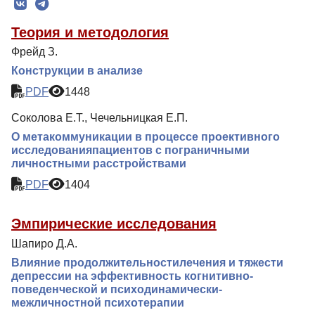
Редколлегия
Теория и методология
Редакционная политика
Фрейд З.
Индексирование
Конструкции в анализе
Для авторов
PDF
1448
Рубрики
Соколова Е.Т., Чечельницкая Е.П.
Подписка
О метакоммуникации в процессе проективного
исследованияпациентов с пограничными
Контакты
личностными расстройствами
PDF
1404
Эмпирические исследования
Шапиро Д.А.
Влияние продолжительностилечения и тяжести
депрессии на эффективность когнитивно-
поведенческой и психодинамически-
межличностной психотерапии