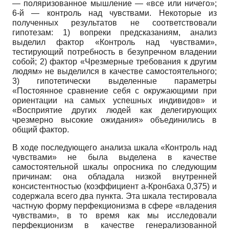
—
поляризованное мышление
—
«все или ничего»;
6-й
—
контроль над чувствами. Некоторые из
полученных результатов не соответствовали
гипотезам:
1)
вопреки предсказаниям, анализ
выделил фактор «Контроль над чувствами»,
тестирующий потребность в безупречном владении
собой;
2)
фактор «Чрезмерные требования к другим
людям» не выделился в качестве самостоятельного;
3)
гипотетически выделенные параметры
«Постоянное сравнение себя с окружающими при
ориентации на самых успешных индивидов» и
«Восприятие других людей как делегирующих
чрезмерно высокие ожидания» объединились в
общий фактор.
В ходе последующего анализа шкала «Контроль над
чувствами» не была выделена в качестве
самостоятельной шкалы опросника по следующим
причинам: она обладала низкой внутренней
консистентностью (коэффициент а-Кронбаха
0,375)
и
содержала всего два пункта. Эта шкала тестировала
частную форму перфекционизма в сфере «владения
чувствами», в то время как мы исследовали
перфекционизм в качестве генерализованной