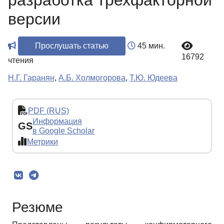
разработка трехфакторной
версии
Прослушать статью
45 мин.
16792
чтения
Н.Г. Гаранян
,
А.Б. Холмогорова
,
Т.Ю. Юдеева
PDF (RUS)
Информация
GS
в Google Scholar
Метрики
Резюме