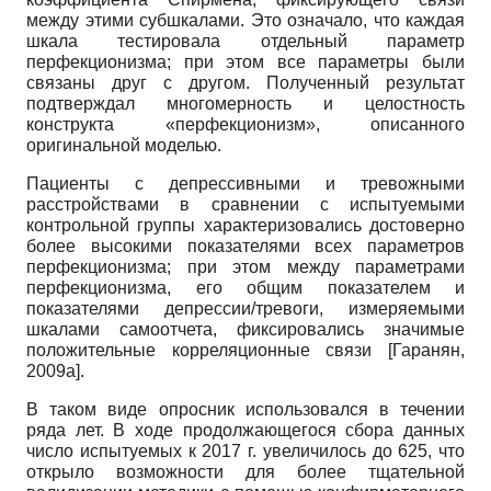
между этими субшкалами. Это означало, что каждая
шкала тестировала отдельный параметр
перфекционизма; при этом все параметры были
связаны друг с другом. Полученный результат
подтверждал многомерность и целостность
конструкта «перфекционизм», описанного
оригинальной моделью.
Пациенты с депрессивными и тревожными
расстройствами в сравнении с испытуемыми
контрольной группы характеризовались достоверно
более высокими показателями всех параметров
перфекционизма; при этом между параметрами
перфекционизма, его общим показателем и
показателями депрессии/тревоги, измеряемыми
шкалами самоотчета, фиксировались значимые
положительные корреляционные связи
[
Гаранян,
2009а
]
.
В таком виде опросник использовался в течении
ряда лет. В ходе продолжающегося сбора данных
число испытуемых к 2017 г. увеличилось до
625,
что
открыло возможности для более тщательной