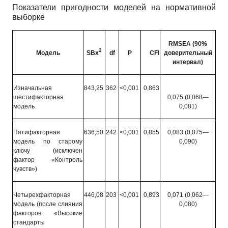
Показатели пригодности моделей на нормативной
выборке
RMSEA (90%
2
Модель
SBx
df
P
CFI
доверительный
интервал)
Изначальная
843,25
362
<0,001
0,863
шестифактор­ная
0,075 (0,068—
модель
0,081)
Пятифакторная
636,50
242
<0,001
0,855
0,083 (0,075—
модель по старому
0,090)
ключу (исключен
фактор «Контроль
чувств»)
Четырехфакторная
446,08
203
<0,001
0,893
0,071 (0,062—
модель (после слияния
0,080)
факторов «Высокие
стандарты