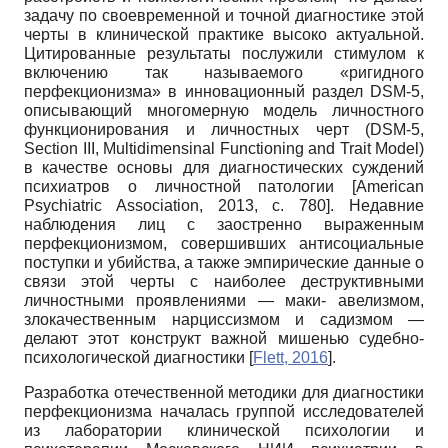
задачу по своевременной и точной диагностике этой
черты в клинической практике высоко актуальной.
Цитированные результаты послужили стимулом к
включению так называемого «ригидного
перфекционизма» в инновационный раздел
DSM-5,
описывающий многомерную модель личностного
функционирования и личностных черт
(DSM-5,
Section III, Multidimensinal Functioning and Trait Model)
в качестве основы для диагностических суждений
психиатров о личностной патологии
[
American
Psychiatric Association, 2013
, с. 780]
. Недавние
наблюдения лиц с заостренно выраженным
перфекционизмом, совершивших антисоциальные
поступки и убийства, а также эмпирические данные о
связи этой черты с наиболее деструктивными
личностными проявлениями — маки- авелизмом,
злокачественным нарциссизмом и садизмом —
делают этот конструкт важной мишенью судебно-
психологической диагностики
[
Flett, 2016
]
.
Разработка отечественной методики для диагностики
перфекцио­низма началась группой исследователей
из лаборатории клинической психологии и