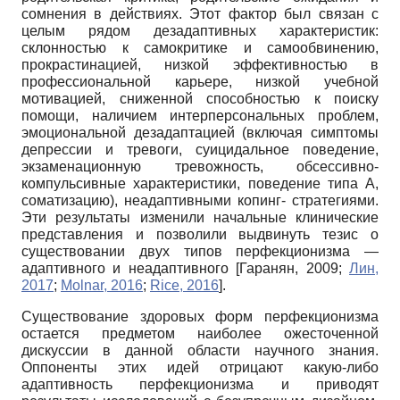
сомнения в действиях. Этот фактор был связан с
целым рядом дезадаптивных характеристик:
склонностью к самокритике и самообвинению,
прокрастина­цией, низкой эффективностью в
профессиональной карьере, низкой учебной
мотивацией, сниженной способностью к поиску
помощи, наличием интерперсональных проблем,
эмоциональной дезадаптацией (включая симптомы
депрессии и тревоги, суицидальное поведение,
экзаменационную тревожность, обсессивно-
компульсивные характеристики, поведение типа А,
соматизацию), неадаптивными копинг- стратегиями.
Эти результаты изменили начальные клинические
представления и позволили выдвинуть тезис о
существовании двух типов перфекционизма
—
адаптивного и неадаптивного
[
Гаранян, 2009
;
Лин,
2017
;
Molnar, 2016
;
Rice, 2016
]
.
Существование здоровых форм перфекционизма
остается предметом наиболее ожесточенной
дискуссии в данной области научного знания.
Оппоненты этих идей отрицают какую-либо
адаптивность перфекцио­низма и приводят