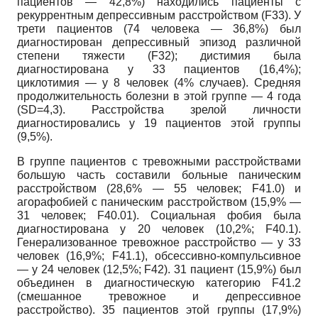
пациентов
— 42,8%)
находились пациенты с
рекуррентным депрессивным расстройством
(F33).
У
трети пациентов
(74
человека
— 36,8%)
был
диагностирован депрессивный эпизод различной
степени тяжести
(F32);
дистимия была
диагностирована у
33
пациентов
(16,4%);
циклотимия
—
у
8
человек
(4%
случаев). Средняя
продолжительность болезни в этой группе
— 4
года
(SD=4,3).
Расстройства зрелой личности
диагностировались у
19
пациентов этой группы
(9,5%).
В группе пациентов с тревожными расстройствами
большую часть составили больные паническим
расстройством
(28,6% — 55
человек;
F41.0)
и
агорафобией с паническим расстройством
(15,9% —
31
человек;
F40.01).
Социальная фобия была
диагностирована у
20
человек
(10,2%; F40.1).
Генерализованное тревожное расстройство
—
у
33
человек
(16,9%; F41.1),
обсессивно-компульсивное
—
у
24
человек
(12,5%; F42). 31
пациент
(15,9%)
был
объединен в диагностическую категорию
F41.2
(смешанное тревожное и депрессивное
расстройство).
35
пациентов этой группы
(17,9%)