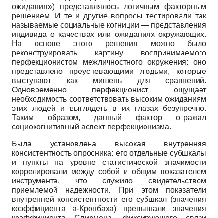
ожидания») представлялось логичным факторным
решением. И те и другие вопросы тестировали так
называемые социальные когниции — представления
индивида о качествах или ожиданиях окружающих.
На основе этого решения можно было
реконструировать картину воспринимаемого
перфекциони­стом межличностного окружения: оно
представлено преуспевающими людьми, которые
выступают как мишень для сравнений.
Одновременно перфекционист ощущает
необходимость соответствовать высоким ожиданиям
этих людей и выглядеть в их глазах безупречно.
Таким образом, данный фактор отражал
социокогнитивный аспект перфекционизма.
Была установлена высокая внутренняя
консистентность опросника: его отдельные субшкалы
и пункты на уровне статистической значимости
коррелировали между собой и общим показателем
инструмента, что служило свидетельством
приемлемой надежности. При этом показатели
внутренней консистентности его субшкал (значения
коэффициента
a
-Кронбаха) превышали значения
коэффициента Спирмена, фиксирующего связи