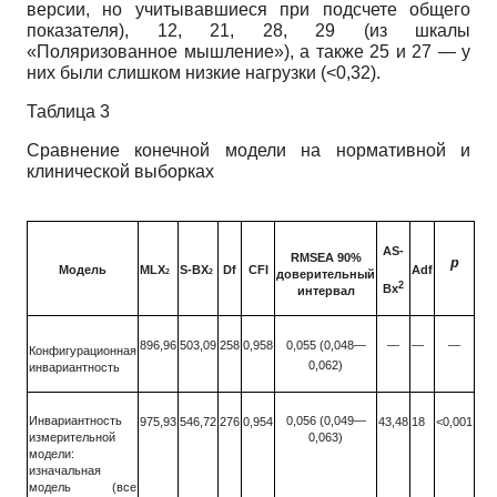
версии, но учитывавшиеся при подсчете общего
показателя), 12, 21, 28, 29 (из шкалы
«Поляризованное мышление»), а также 25 и 27 — у
них были слишком низкие нагрузки (<0,32).
Таблица
3
Сравнение конечной модели на нормативной и
клинической выборках
AS-
RMSEA 90%
p
Модель
MLX
S-BX
Df
CFI
Adf
2
2
доверительный
2
Bx
интервал
896,96
503,09
258
0,958
0,055 (0,048—
—
—
—
Конфигурационная
0,062)
инвариантность
Инвариантность
0,056 (0,049—
975,93
546,72
276
0,954
43,48
18
<0,001
измерительной
0,063)
модели:
изначальная
модель (все