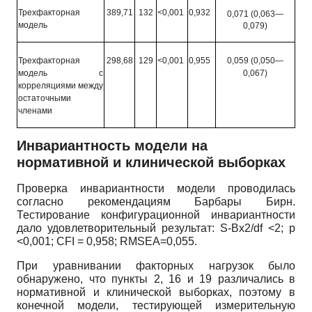
Трехфакторная
389,71
132
<0,001
0,932
0,071 (0,063—
модель
0,079)
Трехфакторная
298,68
129
<0,001
0,955
0,059 (0,050—
модель с
0,067)
корреляциями между
остаточными
членами
Инвариантность модели на
нормативной и клинической выборках
Проверка инвариантности модели проводилась
согласно рекомендациям Барбары Бирн.
Тестирование конфигурационной инвариантности
дало удовлетворительный результат:
S-B
x
2
/df
<2;
p
<0,001;
CFI
= 0,958;
RMSEA=0,055.
При уравнивании факторных нагрузок было
обнаружено, что пункты
2, 16
и
19
различались в
нормативной и клинической выборках, поэтому в
конечной модели, тестирующей измерительную