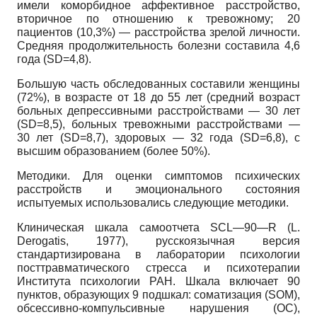
имели коморбидное аффективное расстройство,
вторичное по отношению к тревожному;
20
пациентов
(10,3%) —
расстройства зрелой личности.
Средняя продолжительность болезни составила
4,6
года
(SD=4,8).
Большую часть обследованных составили женщины
(72%),
в возрасте от
18
до
55
лет (средний возраст
больных депрессивными расстройствами
— 30
лет
(SD=8,5),
больных тревожными расстройствами
—
30
лет
(SD=8,7),
здоровых
— 32
года
(SD=6,8),
с
высшим образованием (более
50%).
Методики. Для оценки симптомов психических
расстройств и эмоционального состояния
испытуемых использовались следующие методики.
Клиническая шкала самоотчета
SCL—90—R (L.
Derogatis,
1977), русскоязычная версия
стандартизирована в лаборатории психологии
посттравматического стресса и психотерапии
Института психологии РАН. Шкала включает 90
пунктов, образующих 9 подшкал: соматизация
(SOM),
обсессивно-компульсивные нарушения (ОС),