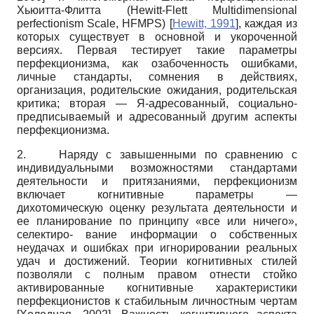
Хьюитта-Флитта
(Hewitt-Flett Multidimensional
perfectionism Scale, HFMPS)
[
Hewitt, 1991
]
,
каждая из
которых существует в основной и укороченной
версиях. Первая тестирует такие параметры
перфекционизма, как озабоченность ошибками,
личные стандарты, сомнения в действиях,
организация, родительские ожидания, родительская
критика; вторая
—
Я-адресованный, социально-
предписываемый и адресованный другим аспекты
перфекционизма.
2.
Наряду с завышенными по сравнению с
индивидуальными возможностями стандартами
деятельности и притязаниями, перфекционизм
включает когнитивные параметры
—
дихотомическую оценку результата деятельности и
ее планирование по принципу «все или ничего»,
селектиро- вание информации о собственных
неудачах и ошибках при игнорировании реальных
удач и достижений. Теории когнитивных стилей
позволяли с полным правом отнести стойко
активированные когнитивные характеристики
перфекционистов к стабильным личностным чертам