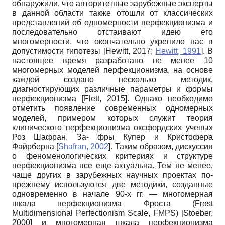
обнаружили, что авторитетные зарубежные эксперты
в данной области также отошли от классических
представлений об одномерности перфекционизма и
последовательно отстаивают идею его
многомерности, что окончательно укрепило нас в
допустимости гипотезы
[
Hewitt, 2017
;
Hewitt, 1991
]
.
В
настоящее время разработано не менее
10
многомерных моделей перфекционизма, на основе
каждой создано несколько методик,
диагностирующих различные параметры и формы
перфекционизма
[
Flett, 2015
]
.
Однако необходимо
отметить появление современных одномерных
моделей, примером которых служит теория
клинического перфекционизма оксфордских ученых
Роз Шафран, За- фры Купер и Кристофера
Файрберна
[
Shafran, 2002
]
.
Таким образом, дискуссия
о феноменологических критериях и структуре
перфекционизма все еще актуальна. Тем не менее,
чаще других в зарубежных научных проектах по-
прежнему используются две методики, созданные
одновременно в начале 90-х гг.
—
многомерная
шкала перфекционизма Фроста
(Frost
Multidimensional Perfectionism Scale, FMPS)
[
Stoeber,
2000
]
и многомерная шкала пер­фекционизма