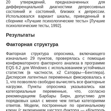
20 утверждений, предназначенных для
дифференциальной диагностики депрессивных
состояний и состояний, близких к депрессии.
Использовался вариант шкалы, приведенный в
сборнике «Лучшие психологические тесты»
[
Лучшие
психологические тесты, 1992
]
.
Результаты
Факторная структура
Факторная структура опросника, включающего
изначально 29 пунктов, проверялась с помощью
конфирматорного факторного анализа в программе
EQS
6.2 для
Windows
с использованием устойчивых
статистик (в частности, х2 Саторры—Бентлера).
Дисперсия латентных переменных фиксировалась к
1, что позволяло свободно вычислять все факторные
нагрузки. Пункты опросника указывались как
категориальные переменные, что, согласно
рекомендациям Барбары Бирн, допустимо для
порядковых шкал с менее чем пятью категориями
ответов. Модели, построенные по оригинальному
ключу (с включением шестого фактора — «Контроль