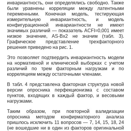
инвариантность, они определялись свободно. Также
были уравнены корреляции между латентными
переменными. Конечная модель, тестирующая
измерительную инвариантность, и модель
конфигурационной инвариантности не имеют
значимых различий — показатель
A
CFI=0,001
имеет
низкое значение,
A
S-B
x
2
не значим (табл. 3).
Графическое представление трех­факторного
решения приведено на рис. 1.
Это позволяет подтвердить инвариантность модели
на нормативной и клинической выборках с учетом
различий по трем факторным нагрузкам и по
корреляциям между остаточными членами.
В табл. 4 представлена факторная структура новой
версии опросника перфекционизма с составом
пунктов, входящих в каждый фактор, и весовыми
нагрузками.
Таким образом, при повторной валидизации
опросника методом конфирматорного анализа
пришлось исключить 11 вопросов — 7, 14, 15, 18, 24
(не вошедшие ни в один из факторов оригинальной