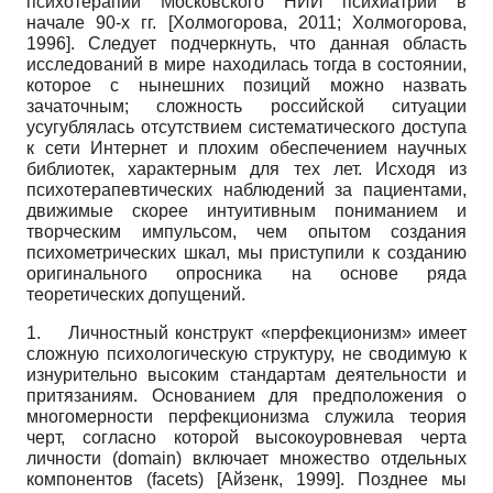
психотерапии Московского НИИ психиатрии в
начале 90-х гг.
[
Холмогорова, 2011
;
Холмогорова,
1996
]
. Следует подчеркнуть, что данная область
исследований в мире находилась тогда в состоянии,
которое с нынешних позиций можно назвать
зачаточным; сложность российской ситуации
усугублялась отсутствием систематического доступа
к сети Интернет и плохим обеспечением научных
библиотек, характерным для тех лет. Исходя из
психотерапевтических наблюдений за пациентами,
движимые скорее интуитивным пониманием и
творческим импульсом, чем опытом создания
психометрических шкал, мы приступили к созданию
оригинального опросника на основе ряда
теоретических допущений.
1.
Личностный конструкт «перфекционизм» имеет
сложную психологическую структуру, не сводимую к
изнурительно высоким стандартам деятельности и
притязаниям. Основанием для предположения о
многомерности перфекционизма служила теория
черт, согласно которой вы­сокоуровневая черта
личности
(domain)
включает множество отдельных
компонентов
(facets)
[
Айзенк, 1999
]
.
Позднее мы