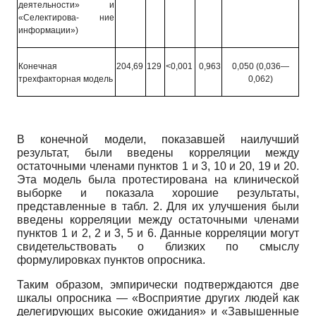
деятельности» и
«Селектирова- ние
информации»)
Конечная
204,69
129
<0,001
0,963
0,050 (0,036—
трехфакторная модель
0,062)
В конечной модели, показавшей наилучший
результат, были введены корреляции между
остаточными членами пунктов
1
и
3, 10
и
20, 19
и
20.
Эта модель была протестирована на клинической
выборке и показала хорошие результаты,
представленные в табл.
2.
Для их улучшения были
введены корреляции между остаточными членами
пунктов
1
и
2, 2
и
3, 5
и
6.
Данные корреляции могут
свидетельствовать о близких по смыслу
формулировках пунктов опросника.
Таким образом, эмпирически подтверждаются две
шкалы опросника
—
«Восприятие других людей как
делегирующих высокие ожидания» и «Завышенные