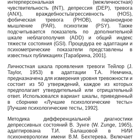
интерперсональ­ная (межличностная)
чувствительность
(INT),
депрессия
(DEP),
тревога
(ANX),
враждебность/агрессивность
(HOS),
фобическая тревога
(PHOB),
параноидное
мышление
(PAR),
психотизм
(PSY).
Также
подсчитывается показатель по дополнительной
шкале неблагополучия
(ADD)
и общий индекс
тяжести состояния
(GSI).
Процедура ее адаптации и
психометрические показатели представлены в
известных публикациях
[
Тарабрина, 2001
]
.
Личностная шкала проявления тревоги Тейлор (
J.
Taylor,
1953) в адаптации Т.А. Немчина,
предназначена для измерения уровня тревожности и
состоит из 50 утверждений, каждое из которых
предполагает утвердительный или отрицательный
ответ. Использовался вариант шкалы, приведенный
в сборнике «Лучшие психологические тесты»
[
Лучшие психологические тесты, 1992
]
.
Методика дифференциальной диагностики
депрессивных состояний В. Зунге
(W. Zunge,
1965),
адаптирована Т.И. Балашовой в НИИ
психоневрологии имени В.М. Бехтерева. Включает