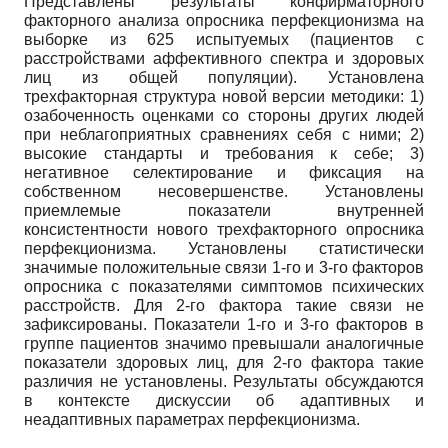
Представлены результаты конфирматорного
факторного анализа опросника перфекционизма на
выборке из 625 испытуемых (пациентов с
расстройствами аффективного спектра и здоровых
лиц из общей популяции). Установлена
трехфакторная структура новой версии методики: 1)
озабоченность оценками со стороны других людей
при неблагоприятных сравнениях себя с ними; 2)
высокие стандарты и требования к себе; 3)
негативное селектирование и фиксация на
собственном несовершенстве. Установлены
приемлемые показатели внутренней
консистентности нового трехфакторного опросника
перфекционизма. Установлены статистически
значимые положительные связи 1-го и 3-го факторов
опросника с показателями симптомов психических
расстройств. Для 2-го фактора такие связи не
зафиксированы. Показатели 1-го и 3-го факторов в
группе пациентов значимо превышали аналогичные
показатели здоровых лиц, для 2-го фактора такие
различия не установлены. Результаты обсуждаются
в контексте дискуссии об адаптивных и
неадаптивных параметрах перфекционизма.