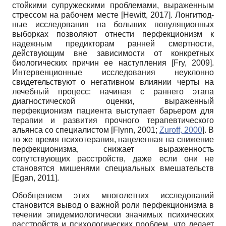
стойкими супружескими проблемами, выраженным
стрессом на рабочем месте
[
Hewitt, 2017
]
. Лонгитюд­
ные исследования на больших популяционных
выборках позволяют отнести перфекционизм к
надежным предикторам ранней смертности,
действующим вне зависимости от конкретных
биологических причин ее наступления
[
Fry, 2009
]
.
Интервенционные исследования неуклонно
свидетельствуют о негативном влиянии черты на
лечебный процесс: начиная с раннего этапа
диагностической оценки, выраженный
перфекционизм пациента выступает барьером для
терапии и развития прочного терапевтического
альянса со специалистом
[
Flynn, 2001
;
Zuroff, 2000
]
. В
то же время психотерапия, нацеленная на снижение
перфекционизма, снижает выраженность
сопутствующих расстройств, даже если они не
становятся мишенями специальных вмешательств
[
Egan, 2011
]
.
Обобщением этих многолетних исследований
становится вывод о важной роли перфекционизма в
течении эпидемиологически значимых психических
расстройств и психологических проблем, что делает