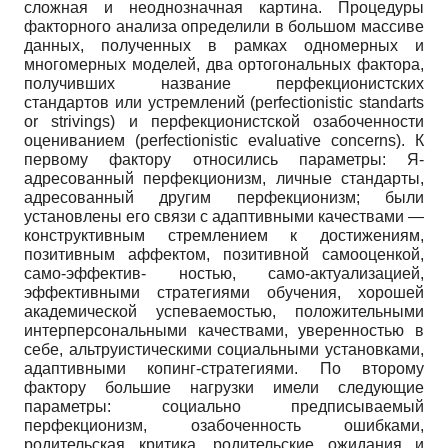
сложная и неоднозначная картина. Процедуры
факторного анализа определили в большом массиве
данных, полученных в рамках одномерных и
многомерных моделей, два ортогональных фактора,
получивших название перфекционистских
стандартов или устремлений
(perfectionistic standarts
or strivings)
и перфекционистской озабоченности
оцениванием
(perfectionistic evaluative concerns).
К
первому фактору относились параметры: Я-
адресованный перфекционизм, личные стандарты,
адресованный другим перфекционизм; были
установлены его связи с адаптивными качествами —
конструктивным стремлением к достижениям,
позитивным аффектом, позитивной самооценкой,
само-эффектив- ностью, само-актуализацией,
эффективными стратегиями обучения, хорошей
академической успеваемостью, положительными
интерпер­сональными качествами, уверенностью в
себе, альтруистическими социальными установками,
адаптивными копинг-стратегиями. По второму
фактору большие нагрузки имели следующие
параметры: социально предписываемый
перфекционизм, озабоченность ошибками,
родительская критика, родительские ожидания и