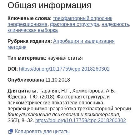
Общая информация
Ключевые слова:
трехфакторный опросник
перфекционизма
,
факторная структура
,
надежность
,
клиническая выборка
Рубрика издания:
Апробация и валидизация
методик
Тип материала:
научная статья
DOI:
https://doi.org/10.17759/cpp.2018260302
Опубликована
11.10.2018
Для цитаты:
Гаранян, Н.Г., Холмогорова, А.Б.,
Юдеева, Т.Ю. (2018). Факторная структура и
психометрические показатели опросника
перфекционизма: разработка трехфакторной версии.
Консультативная психология и психотерапия,
26
(3), 8–32.
https://doi.org/10.17759/cpp.2018260302
Копировать для цитаты