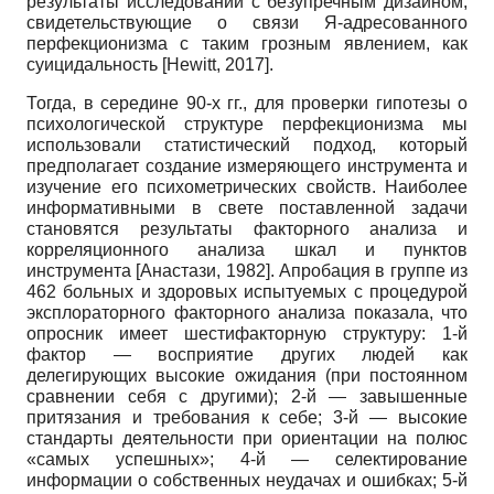
результаты исследований с безупречным дизайном,
свидетельствующие о связи Я-адресованного
перфекционизма с таким грозным явлением, как
суицидальность
[
Hewitt, 2017
]
.
Тогда, в середине 90-х гг., для проверки гипотезы о
психологической структуре перфекционизма мы
использовали статистический подход, который
предполагает создание измеряющего инструмента и
изучение его психометрических свойств. Наиболее
информативными в свете поставленной задачи
становятся результаты факторного анализа и
корреляционного анализа шкал и пунктов
инструмента
[
Анастази, 1982
]
.
Апробация в группе из
462
больных и здоровых испытуемых с процедурой
эксплораторного факторного анализа показала, что
опросник имеет шестифакторную структуру: 1-й
фактор
—
восприятие других людей как
делегирующих высокие ожидания (при постоянном
сравнении себя с другими); 2-й
—
завышенные
притязания и требования к себе; 3-й
—
высокие
стандарты деятельности при ориентации на полюс
«самых успешных»; 4-й
—
селектирование
информации о собственных неудачах и ошибках; 5-й