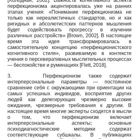
[
Холодная, 2002
]
.
Важность когнитивного аспекта
перфекционизма акцентировалась уже на ранних
этапах учения: «Понимание перфекционизма не
только как нереалистичных стандартов, но и как
ригидных и абсолютистских пат­тернов мышления
будет содействовать прогрессу в изучении
различных расстройств»
[
Brown, 2002
]
.
В настоящее
время эта идея трансформировалась в
самостоятельную концепцию «перфекционистского
когнитивного стиля», развиваемую в контексте
учения о персеверативных мыслительных процессах
— беспокойстве и руминациях
[
Flett, 2018
]
.
3.
Перфекционизм также содержит
интерперсональные параметры — постоянное
сравнение себя с окружающими при ориентации на
самых успешных индивидов, восприятие других
людей как делегирующих чрезмерно высокие
ожидания, чрезмерные требования к другим. В
настоящее время многие эксперты сходятся в мысли
о том, что перфекционизм включает
интерперсональные аспекты; основные
психодиагностические методики содержат
соответствующие субшкалы. В публикациях