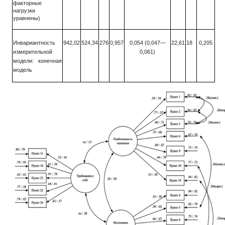
факторные
нагрузки
уравнены)
Инвариантность
942,02
524,34
276
0,957
0,054 (0,047—
22,61
18
0,205
измерительной
0,061)
модели: конечная
модель