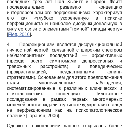
последних трех лет Пол Хьюитт и Гордон Флитт
последовательно развивают концепцию
интерперсонального перфекционизма, характеризуя
его как «глубоко укорененную в психике
перфекциониста и наиболее дисфункциональ­ную в
силу ее связи с элементами “темной” триады черту»
[
Flett, 2016
]
.
4.
Перфекционизм является дисфункциональной
личностной чертой, связанной с широким спектром
неблагоприятных последствий — аффективных
(прежде всего, симптомами депрессивных и
тревожных расстройств) и поведенческих
(прокрастинацией, неадаптивными копинг-
стратегиями). Основанием для этого предположения
стали многочисленные наблюдения,
систематизированные в различных клинических и
психологических концепциях. Пилотажные
исследования в рамках первых многомерных
моделей подтверждали эту гипотезу, укрепляя взгляд
на перфекционизм как на психопатологическое
явление
[
Гаранян, 2006
]
.
Однако с накоплением данных открылась более