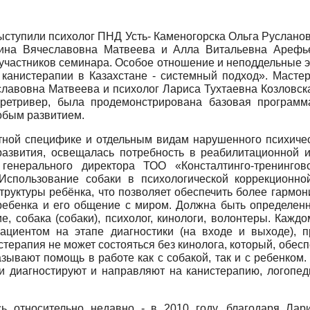
ыступили психолог ПНД Усть- Каменогорска Ольга Русланов
алина Вячеславовна Матвеева и Алла Витальевна Арефь
 участников семинара. Особое отношение и неподдельные 
канистерапии в Казахстане - системный подход». Мастер
лавовна Матвеева и психолог Лариса Тухтаевна Козловск
ретривер, была продемонстрирована базовая программ
обым развитием.
тной специфике и отдельным видам нарушенного психическ
развития, освещалась потребность в реабилитационной и
енерального директора ТОО «Консталтинго-тренингов
 Использование собаки в психологической коррекционно
руктуры ребёнка, что позволяет обеспечить более гармон
ебенка и его общение с миром. Должна быть определенн
ие, собака (собаки), психолог, кинологи, волонтеры. Кажд
пациентом на этапе диагностики (на входе и выходе), п
стерапия не может состояться без кинолога, который, обес
зывают помощь в работе как с собакой, так и с ребенком.
чи диагностируют и направляют на канистерапию, логопе
сь относительно недавно - в 2010 году, благодаря Лари