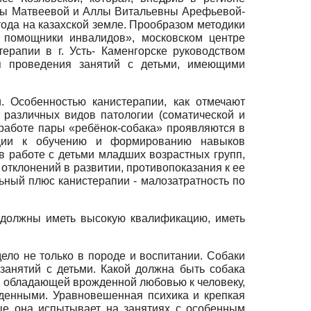
вны Матвеевой и Аллы Витальевны Арефьевой-
ода на казахской земле. Прообразом методики
- помощники инвалидов», московском центре
рапии в г. Усть- Каменгорске руководством
ля проведения занятий с детьми, имеющими
. Особенностью канистерапии, как отмечают
 различных видов патологии (соматической и
 работе пары «ребёнок-собака» проявляются в
вации к обучению и формированию навыков
в работе с детьми младших возрастных групп,
отклонений в развитии, противопоказания к ее
ьный плюс канистерапии - малозатратность по
, должны иметь высокую квалификацию, иметь
ело не только в породе и воспитании. Собаки
занятий с детьми. Какой должна быть собака
й, обладающей врожденной любовью к человеку,
жденными. Уравновешенная психика и крепкая
рые она испытывает на занятиях с особенным