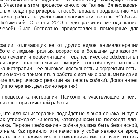
ом. Участие в этом процессе кинологов Галины Вячеславо
истых голден ретриверов, способствовало продвижению мет
жила работа в учебно-кинологическом центре «Собаки
юбимовой. С осени 2013 г. для развития метода канисте
гачевой) было бесплатно предоставлено помещение д
ерапии, отличающих ее от других видов анималотерапии
аботе с людьми разных возрастов и большим диапазоном
ном лечении и реабилитации. Терапевтические эффекты в
билизации положительных эмоций, способствует моти
канистерапии - ее высокая доступность и эффективность 
апию можно применять в работе с детьми с разными видами 
ие аллергических реакций на шерсть собаки). Дополнител
(иппотерапия, дельфинотерапия).
 процесса канистерапии. Психологи, участвующие в ней
а и опыт практической работы.
 что для канистерапии подойдет не любая собака. И тут д
ак утверждают кинологи, категорически не подходят для 
ьева. Первое требование - собака должна быть безопасно
тным. Как правило, эти качества у собак являются вро
ать все психические и психологические нагрузки, кото