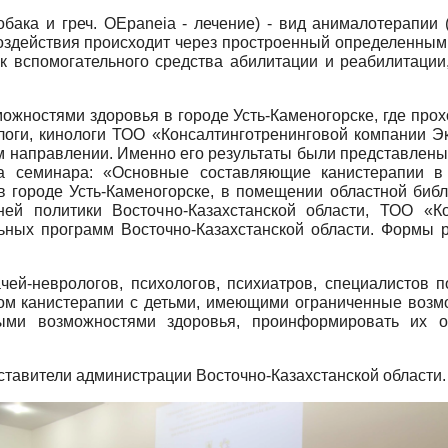
 собака и греч. OEpaneia - лечение) - вид анималотерапи
оздействия происходит через простроенный определенным о
к вспомогательного средства абилитации и реабилитации,
жностями здоровья в городе Усть-Каменогорске, где прох
логи, кинологи ТОО «Консалтинго­тренинговой компании 
м направлении. Именно его результаты были представлены
а семинара: «Основные составляющие канистерапии в
 городе Усть-Каменогорске, в помещении областной библ
ей политики Восточно-Казахстанской области, ТОО «Ко
ьных программ Восточно-Казахстанской области. Формы ра
ей-неврологов, психологов, психиатров, специалистов по
м канистерапии с детьми, имеющими ограниченные возмож
ными возможностями здоровья, проинформировать их о
ставители администрации Восточно-Казахстанской области.