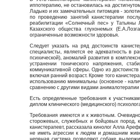
иппотерапию, не остановилась на достигнут
Ладыко и их замечательных питомцев - золот
по проведению занятий канистерапии послу
реабилитации «Солнечный пес» у Татьяны Л
Казахского общества глухонемых (Е.А.Лоз
ограниченные возможности здоровья.
Следует указать на ряд достоинств канист
специалисты, является ее адекватность в р
психической), аномалий развития в комплекс
устранении тонического напряжения, ста
коммуникативной сферы. Одно из достоинств 
включая ранний возраст. Кроме того канистер
использованию минимальны (основное - налич
сравнению с другими видами анималотерапии 
Есть определенные требования к участникам
диплом клинического (медицинского) психолог
Требования имеются и к животным. Очевидно,
сторожевых, служебных и бойцовых пород, к
канистерапевт, рассказала кинолог Алла Ареф
не иметь агрессии к людям и домашним живо
нервная система позволяют собаке выдержив