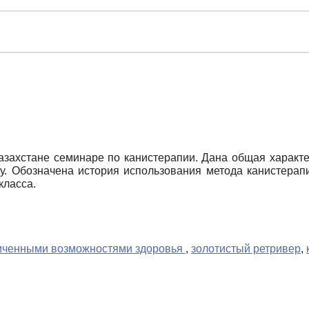
ахстане семинаре по канистерапии. Дана общая характер
му. Обозначена история использования метода канистерап
класса.
ниченными возможностями здоровья
,
золотистый ретривер
,