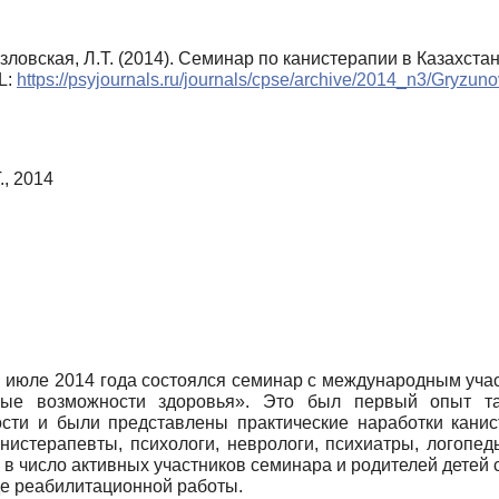
озловская, Л.Т. (2014). Семинар по канистерапии в Казахстан
L:
https://psyjournals.ru/journals/cpse/archive/2014_n3/Gryz
., 2014
н) в июле 2014 года состоялся семинар с международным у
ые возможности здоровья». Это был первый опыт так
сти и были представлены практические наработки канис
истерапевты, психологи, неврологи, психиатры, логопеды
в число активных участников семинара и родителей детей
де реабилитационной работы.