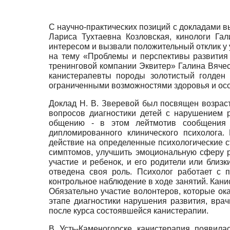
С научно-практических позиций с докладами в
Лариса Тухтаевна Козловская, кинологи Г
интересом и вызвали положительный отклик у
на тему «Проблемы и перспективы развития 
тренинговой компании Эквитер» Галина Вячес
канистерапевты породы золотистый голден 
ограниченными возможностями здоровья и ос
Доклад Н. В. Зверевой был посвящен возрас
вопросов диагностики детей с нарушением 
общению - в этом лейтмотив сообщения г
дипломированного клинического психолога.
действие на определенные психологические ст
симптомов, улучшить эмоциональную сферу р
участие и ребенок, и его родители или близк
отведена своя роль. Психолог работает с 
контрольное наблюдение в ходе занятий. Кани
Обязательно участие волонтеров, которые ока
этапе диагностики нарушения развития, вра
после курса состоявшейся канистерапии.
В Усть-Каменогорске канистерапия появила