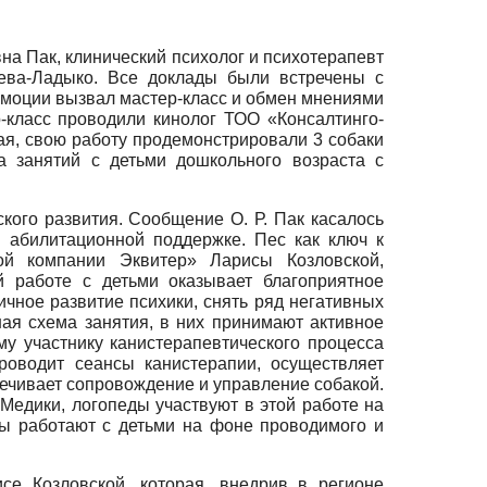
на Пак, клинический психолог и психотерапевт
ева-Ладыко. Все доклады были встречены с
эмоции вызвал мастер-класс и обмен мнениями
-класс проводили кинолог ТОО «Консалтинго-
ая, свою работу продемонстрировали 3 собаки
а занятий с детьми дошкольного возраста с
ого развития. Сообщение О. Р. Пак касалось
 абилитационной поддержке. Пес как ключ к
ой компании Эквитер» Ларисы Козловской,
й работе с детьми оказывает благоприятное
ичное развитие психики, снять ряд негативных
ая схема занятия, в них принимают активное
ому участнику канистерапевтического процесса
роводит сеансы канистерапии, осуществляет
печивает сопровождение и управление собакой.
 Медики, логопеды участвуют в этой работе на
ды работают с детьми на фоне проводимого и
се Козловской, которая, внедрив в регионе