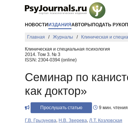
Перейти к основному содержанию
НОВОСТИ
ИЗДАНИЯ
АВТОРЫ
ПОДАТЬ РУКО
Главная
Журналы
Клиническая и специ
Клиническая и специальная психология
2014. Том 3. № 3
ISSN: 2304-0394 (online)
Семинар по канисте
как доктор»
Прослушать статью
9 мин. чтения
Г.В. Грызунова
,
Н.В. Зверева
,
Л.Т. Козловская