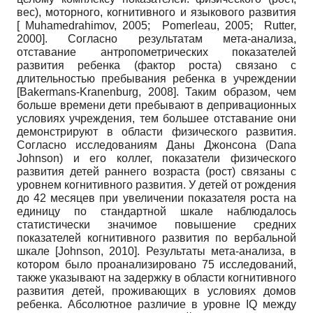
вес), моторного, когнитивного и языкового развития
[
Muhamedrahimov, 2005
;
Pomerleau, 2005
;
Rutter,
2000
]
. Согласно результатам мета-анализа,
отставание антропометрических показателей
развития ребенка (фактор роста) связано с
длительностью пребывания ребенка в учреждении
[
Bakermans-Kranenburg, 2008
]
. Таким образом, чем
больше времени дети пребывают в депривационных
условиях учреждения, тем большее отставание они
демонстрируют в области физического развития.
Согласно исследованиям Даны Джонсона (
Dana
Johnson
) и его коллег, показатели физического
развития детей раннего возраста (рост) связаны с
уровнем когнитивного развития. У детей от рождения
до 42 месяцев при увеличении показателя роста на
единицу по стандартной шкале наблюдалось
статистически значимое повышение средних
показателей когнитивного развития по вербальной
шкале
[
Johnson, 2010
]
. Результаты мета-анализа, в
котором было проанализировано 75 исследований,
также указывают на задержку в области когнитивного
развития детей, проживающих в условиях домов
ребенка. Абсолютное различие в уровне
IQ
между