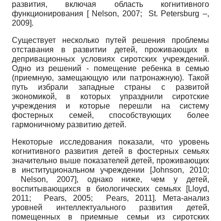
развития, включая область когнитивного
функционирования
[
Nelson, 2007
;
St. Petersburg –,
2009
]
.
Существует несколько путей решения проблемы
отставания в развитии детей, проживающих в
депривационных условиях сиротских учреждений.
Одно из решений - помещение ребенка в семью
(приемную, замещающую или патронажную). Такой
путь избрали западные страны с развитой
экономикой, в которых упразднили сиротские
учреждения и которые перешли на систему
фостерных семей, способствующих более
гармоничному развитию детей.
Некоторые исследования показали, что уровень
когнитивного развития детей в фостерных семьях
значительно выше показателей детей, проживающих
в институциональном учреждении
[
Johnson, 2010
;
Nelson, 2007
]
, однако ниже, чем у детей,
воспитывающихся в биологических семьях
[
Lloyd,
2011
;
Pears, 2005
;
Pears, 2011
]
. Мета-анализ
уровней интеллектуального развития детей,
помещенных в приемные семьи из сиротских