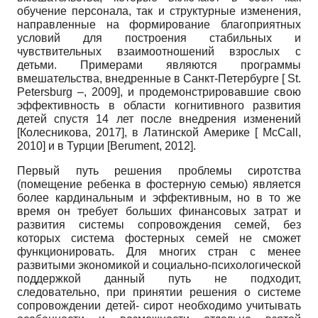
обучение персонала, так и структурные изменения,
направленные на формирование благоприятных
условий для построения стабильных и
чувствительных взаимоотношений взрослых с
детьми. Примерами являются программы
вмешательства, внедренные в Санкт-Петербурге
[
St.
Petersburg –, 2009
]
, и продемонстрировавшие свою
эффективность в области когнитивного развития
детей спустя 14 лет после внедрения изменений
[
Колесникова, 2017
]
, в Латинской Америке
[
McCall,
2010
]
и в Турции
[
Berument, 2012
]
.
Первый путь решения проблемы сиротства
(помещение ребенка в фостерную семью) является
более кардинальным и эффективным, но в то же
время он требует больших финансовых затрат и
развития системы сопровождения семей, без
которых система фостерных семей не сможет
функционировать. Для многих стран с менее
развитыми экономикой и социально-психологической
поддержкой данный путь не подходит,
следовательно, при принятии решения о системе
сопровождении детей- сирот необходимо учитывать