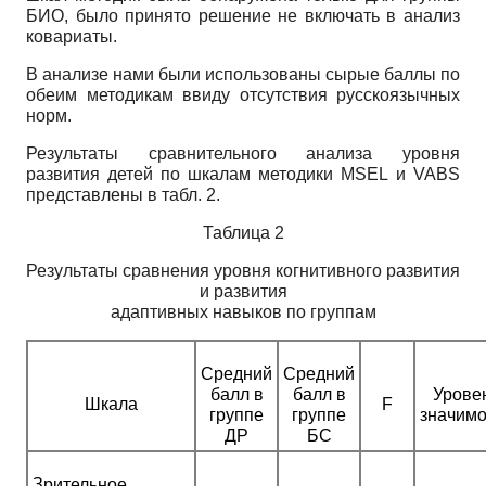
БИО, было принято решение не включать в анализ
ковариаты.
В анализе нами были использованы сырые баллы по
обеим методикам ввиду отсутствия русскоязычных
норм.
Результаты сравнительного анализа уровня
развития детей по шкалам методики
MSEL
и
VABS
представлены в табл. 2.
Таблица 2
Результаты сравнения уровня когнитивного развития
и развития
адаптивных навыков по группам
Средний
Средний
балл в
балл в
Урове
Шкала
F
группе
группе
значимо
ДР
БС
Зрительное