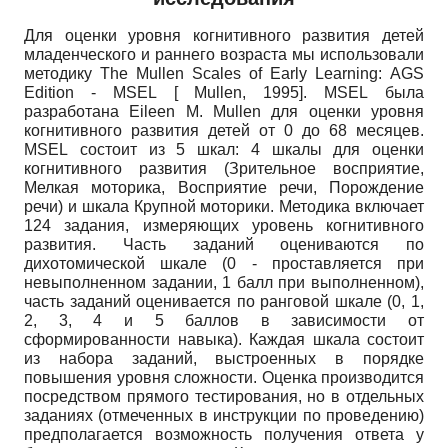
Для оценки уровня когнитивного развития детей
младенческого и раннего возраста мы использовали
методику
The
Mullen
Scales
of
Early
Learning
:
AGS
Edition
-
MSEL
[
Mullen, 1995
]
.
MSEL
была
разработана
Eileen
M
.
Mullen
для оценки уровня
когнитивного развития детей от 0 до 68 месяцев.
MSEL
состоит из 5 шкал: 4 шкалы для оценки
когнитивного развития (Зрительное восприятие,
Мелкая моторика, Восприятие речи, Порождение
речи) и шкала Крупной моторики. Методика включает
124 задания, измеряющих уровень когнитивного
развития. Часть заданий оцениваются по
дихотомической шкале (0 - проставляется при
невыполненном задании, 1 балл при выполненном),
часть заданий оценивается по ранговой шкале (0, 1,
2, 3, 4 и 5 баллов в зависимости от
сформированности навыка). Каждая шкала состоит
из набора заданий, выстроенных в порядке
повышения уровня сложности. Оценка производится
посредством прямого тестирования, но в отдельных
заданиях (отмеченных в инструкции по проведению)
предполагается возможность получения ответа у