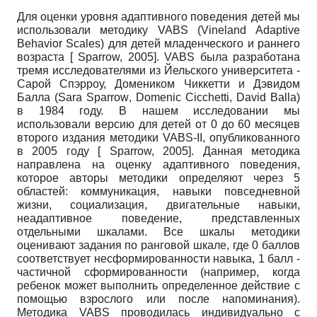
Для оценки уровня адаптивного поведения детей мы
использовали методику
VABS
(
Vineland
Adaptive
Behavior
Scales
) для детей младенческого и раннего
возраста
[
Sparrow, 2005
]
.
VABS
была разработана
тремя исследователями из Йельского университета -
Сарой Спэрроу, Домеником Чиккетти и Дэвидом
Балла (
Sara
Sparrow
,
Domenic
Cicchetti
,
David
Balla
)
в 1984 году. В нашем исследовании мы
использовали версию для детей от 0 до 60 месяцев
второго издания методики
VABS
-
II
, опубликованного
в 2005 году
[
Sparrow, 2005
]
. Данная методика
направлена на оценку адаптивного поведения,
которое авторы методики определяют через 5
областей: коммуникация, навыки повседневной
жизни, социализация, двигательные навыки,
неадаптивное поведение, представленных
отдельными шкалами. Все шкалы методики
оценивают задания по ранговой шкале, где 0 баллов
соответствует несформированности навыка, 1 балл -
частичной сформированности (например, когда
ребенок может выполнить определенное действие с
помощью взрослого или после напоминания).
Методика
VABS
проводилась индивидуально с