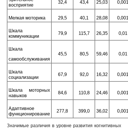
32,4
43,4
25,03
0,00
восприятие
Мелкая моторика
29,5
40,1
28,08
0,00
Шкала
79,9
115,7
26,35
0,01
коммуникации
Шкала
45,5
80,5
59,46
0,01
самообслуживания
Шкала
67,9
92,0
16,32
0,00
социализации
Шкала моторных
84,6
110,8
24,46
0,00
навыков
Адаптивное
277,8
399,0
36,02
0,00
функционирование
Значимые различия в уровне развития когнитивных