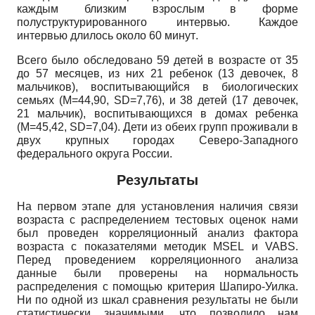
каждым близким взрослым в форме
полуструктурированного интервью. Каждое
интервью длилось около
60
минут
.
Всего было обследовано 59 детей в возрасте от 35
до 57 месяцев, из них 21 ребенок (13 девочек, 8
мальчиков), воспитывающийся в биологических
семьях (
M
=44,90,
SD
=7,76), и 38 детей (17 девочек,
21 мальчик), воспитывающихся в домах ребенка
(
M
=45,42,
SD
=7,04). Дети из обеих групп проживали в
двух крупных городах Северо-Западного
федерального округа России.
Результаты
На первом этапе для установления наличия связи
возраста с распределением тестовых оценок нами
был проведен корреляционный анализ фактора
возраста с показателями методик
MSEL
и
VABS
.
Перед проведением корреляционного анализа
данные были проверены на нормальность
распределения с помощью критерия Шапиро-Уилка.
Ни по одной из шкал сравнения результаты не были
статистически значимыми, что позволило нам