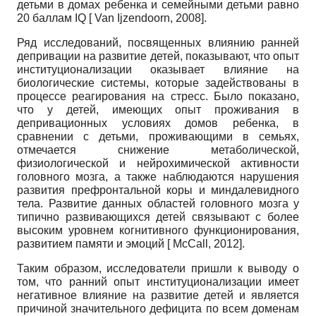
детьми в домах ребенка и семейными детьми равно
20 баллам
IQ
[
Van Ijzendoorn, 2008
]
.
Ряд исследований, посвященных влиянию ранней
депривации на развитие детей, показывают, что опыт
институционализации оказывает влияние на
биологические системы, которые задействованы в
процессе реагирования на стресс. Было показано,
что у детей, имеющих опыт проживания в
депривационных условиях домов ребенка, в
сравнении с детьми, проживающими в семьях,
отмечается снижение метаболической,
физиологической и нейрохимической активности
головного мозга, а также наблюдаются нарушения
развития префронтальной коры и миндалевидного
тела. Развитие данных областей головного мозга у
типично развивающихся детей связывают с более
высоким уровнем когнитивного функционирования,
развитием памяти и эмоций
[
McCall, 2012
]
.
Таким образом, исследователи пришли к выводу о
том, что ранний опыт институционализации имеет
негативное влияние на развитие детей и является
причиной значительного дефицита по всем доменам