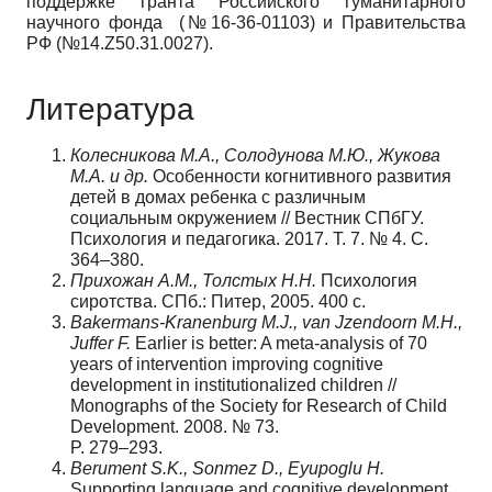
поддержке гранта Российского гуманитарного
научного фонда (№16-36-01103) и Правительства
РФ
(№14.Z50.31.0027).
Литература
Колесникова М.А., Солодунова М.Ю., Жукова
М.А. и др.
Особенности когнитивного развития
детей в домах ребенка с различным
социальным окружением // Вестник СПбГУ.
Психология и педагогика. 2017. Т. 7. № 4. С.
364–380.
Прихожан А.М., Толстых Н.Н.
Психология
сиротства. СПб.: Питер, 2005. 400 с.
Bakermans-Kranenburg M.J., van Jzendoorn M.H.,
Juffer F.
Earlier is better: A meta-analysis of 70
years of intervention improving cognitive
development in institutionalized children //
Monographs of the Society for Research of Child
Development. 2008. № 73.
P. 279–293.
Berument S.K., Sonmez D., Eyupoglu H.
Supporting language and cognitive development