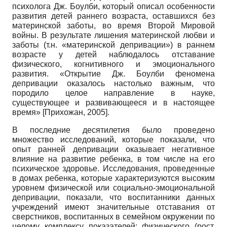
психолога Дж. Боулби, который описал особенности
развития детей раннего возраста, оставшихся без
материнской заботы, во время Второй Мировой
войны. В результате лишения материнской любви и
заботы (т.н. «материнской депривации») в раннем
возрасте у детей наблюдалось отставание
физического, когнитивного и эмоционального
развития. «Открытие Дж. Боулби феномена
депривации оказалось настолько важным, что
породило целое направление в науке,
существующее и развивающееся и в настоящее
время»
[
Прихожан, 2005
]
.
В последние десятилетия было проведено
множество исследований, которые показали, что
опыт ранней депривации оказывает негативное
влияние на развитие ребенка, в том числе на его
психическое здоровье. Исследования, проведенные
в домах ребенка, которые характеризуются высоким
уровнем физической или социально-эмоциональной
депривации, показали, что воспитанники данных
учреждений имеют значительные отставания от
сверстников, воспитанных в семейном окружении по
целому комплексу показателей: физического (рост,