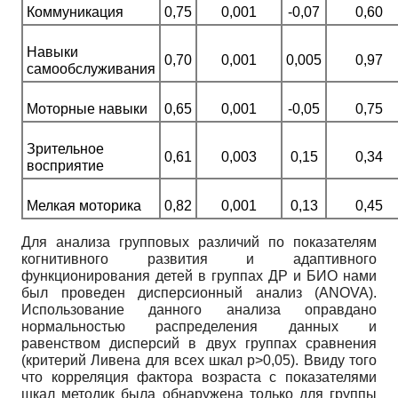
Коммуникация
0,75
0,001
-0,07
0,60
Навыки
0,70
0,001
0,005
0,97
самообслуживания
Моторные навыки
0,65
0,001
-0,05
0,75
Зрительное
0,61
0,003
0,15
0,34
восприятие
Мелкая моторика
0,82
0,001
0,13
0,45
Для анализа групповых различий по показателям
когнитивного развития и адаптивного
функционирования детей в группах ДР и БИО нами
был проведен дисперсионный анализ (
ANOVA
).
Использование данного анализа оправдано
нормальностью распределения данных и
равенством дисперсий в двух группах сравнения
(критерий Ливена для всех шкал
p
>0,05). Ввиду того
что корреляция фактора возраста с показателями
шкал методик была обнаружена только для группы