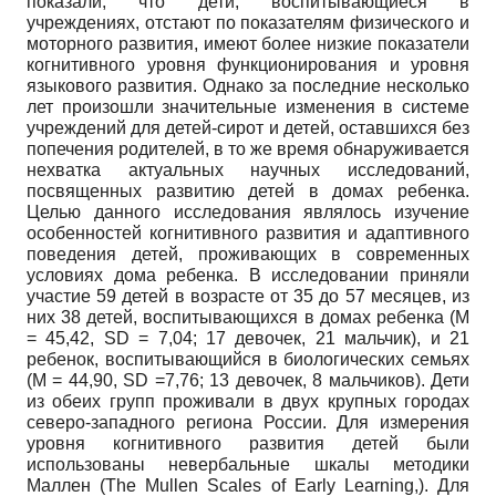
показали, что дети, воспитывающиеся в
учреждениях, отстают по показателям физического и
моторного развития, имеют более низкие показатели
когнитивного уровня функционирования и уровня
языкового развития. Однако за последние несколько
лет произошли значительные изменения в системе
учреждений для детей-сирот и детей, оставшихся без
попечения родителей, в то же время обнаруживается
нехватка актуальных научных исследований,
посвященных развитию детей в домах ребенка.
Целью данного исследования являлось изучение
особенностей когнитивного развития и адаптивного
поведения детей, проживающих в современных
условиях дома ребенка. В исследовании приняли
участие 59 детей в возрасте от 35 до 57 месяцев, из
них 38 детей, воспитывающихся в домах ребенка (M
= 45,42, SD = 7,04; 17 девочек, 21 мальчик), и 21
ребенок, воспитывающийся в биологических семьях
(M = 44,90, SD =7,76; 13 девочек, 8 мальчиков). Дети
из обеих групп проживали в двух крупных городах
северо-западного региона России. Для измерения
уровня когнитивного развития детей были
использованы невербальные шкалы методики
Маллен (The Mullen Scales of Early Learning,). Для