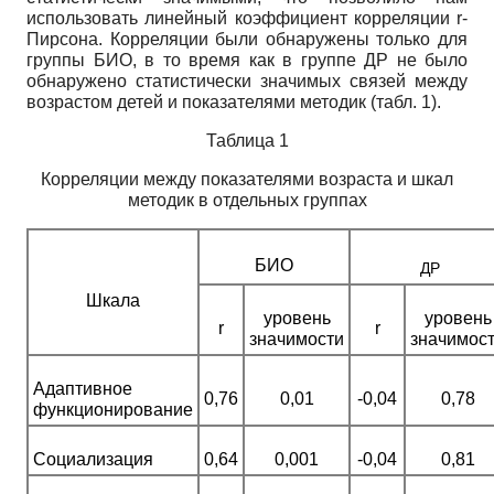
использовать линейный коэффициент корреляции
r
-
Пирсона. Корреляции были обнаружены только для
группы БИО, в то время как в группе ДР не было
обнаружено статистически значимых связей между
возрастом детей и показателями методик (табл. 1).
Таблица 1
Корреляции между показателями возраста и шкал
методик в отдельных группах
др
БИО
Шкала
уровень
уровень
r
r
значимости
значимос
Адаптивное
0,76
0,01
-0,04
0,78
функционирование
Социализация
0,64
0,001
-0,04
0,81